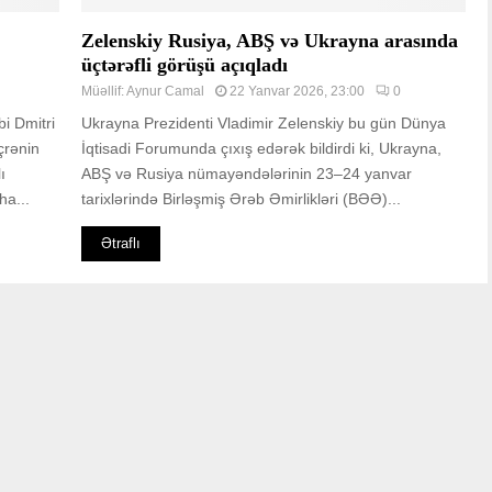
Zelenskiy Rusiya, ABŞ və Ukrayna arasında
üçtərəfli görüşü açıqladı
Müəllif:
Aynur Camal
22 Yanvar 2026, 23:00
0
bi Dmitri
Ukrayna Prezidenti Vladimir Zelenskiy bu gün Dünya
eçrənin
İqtisadi Forumunda çıxış edərək bildirdi ki, Ukrayna,
ı
ABŞ və Rusiya nümayəndələrinin 23–24 yanvar
ha...
tarixlərində Birləşmiş Ərəb Əmirlikləri (BƏƏ)...
Ətraflı