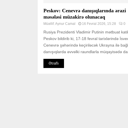
Peskov: Cenevrə danışıqlarında ərazi
məsələsi müzakirə olunacaq
Müəllif:
Aynur Camal
16 Fevral 2026, 15:28
0
Rusiya Prezidenti Vladimir Putinin mətbuat kati
Peskov bildirib ki, 17-18 fevral tarixlərində İsv
Cenevrə şəhərində keçiriləcək Ukrayna ilə bağl
danışıqlarda əvvəlki raundlarla müqayisədə da
Ətraflı