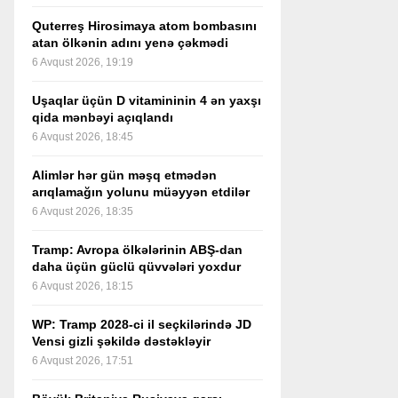
Quterreş Hirosimaya atom bombasını
atan ölkənin adını yenə çəkmədi
6 Avqust 2026, 19:19
Uşaqlar üçün D vitamininin 4 ən yaxşı
qida mənbəyi açıqlandı
6 Avqust 2026, 18:45
Alimlər hər gün məşq etmədən
arıqlamağın yolunu müəyyən etdilər
6 Avqust 2026, 18:35
Tramp: Avropa ölkələrinin ABŞ-dan
daha üçün güclü qüvvələri yoxdur
6 Avqust 2026, 18:15
WP: Tramp 2028-ci il seçkilərində JD
Vensi gizli şəkildə dəstəkləyir
6 Avqust 2026, 17:51