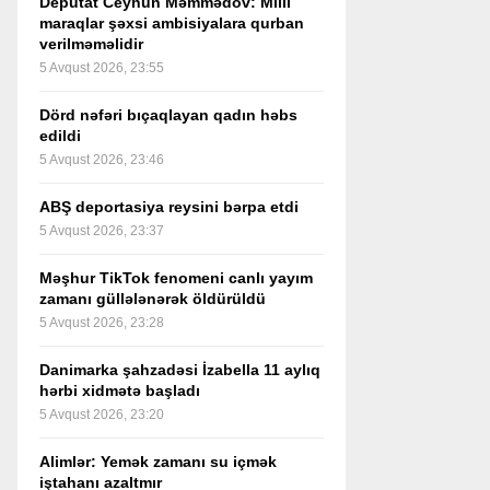
Deputat Ceyhun Məmmədov: Milli
maraqlar şəxsi ambisiyalara qurban
verilməməlidir
5 Avqust 2026, 23:55
Dörd nəfəri bıçaqlayan qadın həbs
edildi
5 Avqust 2026, 23:46
ABŞ deportasiya reysini bərpa etdi
5 Avqust 2026, 23:37
Məşhur TikTok fenomeni canlı yayım
zamanı güllələnərək öldürüldü
5 Avqust 2026, 23:28
Danimarka şahzadəsi İzabella 11 aylıq
hərbi xidmətə başladı
5 Avqust 2026, 23:20
Alimlər: Yemək zamanı su içmək
iştahanı azaltmır