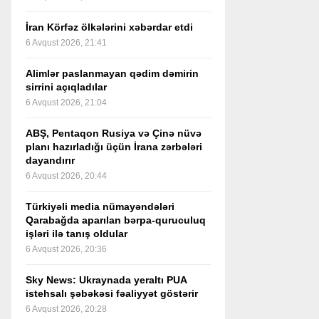
İran Körfəz ölkələrini xəbərdar etdi
6 Avqust 2026, 21:41
Alimlər paslanmayan qədim dəmirin
sirrini açıqladılar
6 Avqust 2026, 21:04
ABŞ, Pentaqon Rusiya və Çinə nüvə
planı hazırladığı üçün İrana zərbələri
dayandırır
6 Avqust 2026, 20:44
Türkiyəli media nümayəndələri
Qarabağda aparılan bərpa-quruculuq
işləri ilə tanış oldular
6 Avqust 2026, 20:36
Sky News: Ukraynada yeraltı PUA
istehsalı şəbəkəsi fəaliyyət göstərir
6 Avqust 2026, 20:28