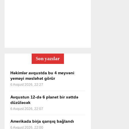
Son yazılar
Həkimlər avqustda bu 4 meyvəni
yeməyi məsləhət görür
6 Avqust 2026, 22:27
Avqustun 12-də 6 planet bir xəttdə
düzüləcək
6 Avqust 2026, 22:07
Amerikada birja qarışıq bağlandı
6 Avqust 2026, 22:00