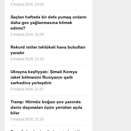
5 Avqust 2026, 23:05
Saçları həftədə bir dəfə yumaq onların
daha gec yağlanmasına kömək
edirmi?
5 Avqust 2026, 22:59
Rekord istilər təhlükəli hava buludları
yaradır
5 Avqust 2026, 22:42
Ukrayna kəşfiyyatı: Şimali Koreya
raket bölməsini Rusiyanın qərb
sərhədinə yerləşdirir
5 Avqust 2026, 22:37
Tramp: Hörmüz boğazı çox yaxında
dəniz daşımaları üçün yenidən açıla
bilər
5 Avqust 2026, 22:19