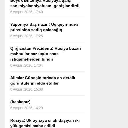
Böyük Britaniya Rusiyaya qarşı
sanksiyalar siyahısını genişləndirdi
6 Avqust 2026, 17:40
Yaponiya Baş naziri: Üç qeyri-nüvə
prinsipinə sadiq qalacağıq
6 Avqust 2026, 17:25
Qırğızıstan Prezidenti: Rusiya bazarı
məhsullarımız üçün əsas
istiqamətlərdən biridir
6 Avqust 2026, 17:04
Alimlər Günəşin tarixdə ən detallı
görüntülərini əldə etdilər
6 Avqust 2026, 15:08
(başlıqsız)
6 Avqust 2026, 14:29
Rusiya: Ukraynaya silah daşıyan iki
yük gəmisi məhv edildi