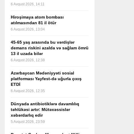
6 Avqust 2026, 14:11
Hiroşimaya atom bombası
atılmasından 81 il ötür
6 Avqust 2026, 13:04
45-65 yaş arasında bu vərdişlər
demans riskini azalda və sağlam ömrü
13 il uzada bilər
6 Avqust 2026, 12:38
Azərbaycan Mədəniyyəti sosial
platforması Yayfest-də uğurla çıxış
ETDİ
6 Avqust 2026, 12:35
Dünyada antibiotiklərə davamlılıq
təhlükəsi artır: Mütəxəssislər
xəbərdarlıq edir
5 Avqust 2026, 23:59