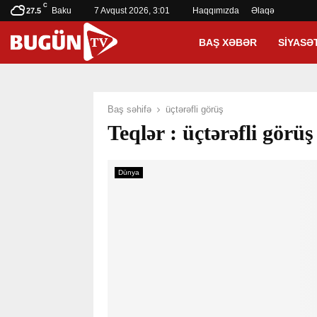
C
Baku
7 Avqust 2026, 3:01
Haqqımızda
Əlaqə
27.5
BAŞ XƏBƏR
SIYASƏ
Baş səhifə
üçtərəfli görüş
Teqlər : üçtərəfli görüş
Dünya