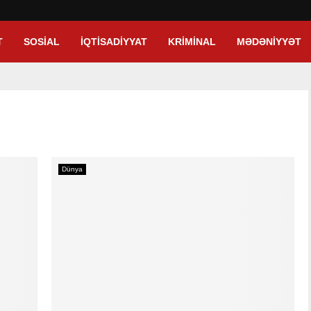
T
SOSIAL
İQTISADIYYAT
KRIMINAL
MƏDƏNIYYƏT
Dünya