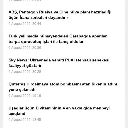
ABŞ, Pentaqon Rusiya və Çinə nüvə planı hazırladığı
üçün İrana zərbələri dayandırır
6 Avqust 2026, 20:44
Türkiyəli media nümayəndələri Qarabağda aparılan
bərpa-quruculuq işləri ilə tanış oldular
6 Avqust 2026, 20:36
Sky News: Ukraynada yeraltı PUA istehsalı şəbəkəsi
fəaliyyət göstərir
6 Avqust 2026, 20:28
Quterreş Hirosimaya atom bombasını atan ölkənin adını
yenə çəkmədi
6 Avqust 2026, 19:19
Uşaqlar üçün D vitamininin 4 ən yaxşı qida mənbəyi
açıqlandı
6 Avqust 2026, 18:45