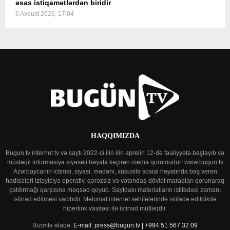
əsas istiqamətlərdən biridir
6 Avqust 2026, 17:04
HAQQIMIZDA
Bugun.tv internet tv və saytı 2022-ci ilin ilin aprelin 12-də fəaliyyətə başlayıb və
müstəqil informasiya siyasəti həyata keçirən media qurumudur! www.bugun.tv
Azərbaycanın ictimai, siyasi, mədəni, xüsusilə sosial həyatında baş verən
hadisələri izləyiciyə operativ, qərəzsiz və vətəndaş-dövlət maraqları qorunaraq
çatdırmağı qarşısına məqsəd qoyub. Saytdakı materialların istifadəsi zamanı
istinad edilməsi vacibdir. Məlumat internet səhifələrində istifadə edildikdə
hiperlink vasitəsi ilə istinad mütləqdir.
Bizimlə əlaqə:
E-mail: press@bugun.tv | +994 51 567 32 09