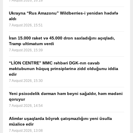
7 Avqust 2026, 16:18
Ukrayna “Rus Amazonu” Wildberries-i yenidən hədəfə
aldı
7 Avqust 2026, 15:51
İran 15.000 raket və 45.000 dron saxladığını açıqladı,
Tramp ultimatum verdi
7 Avqust 2026, 15:39
“LİON CENTRE” MMC rəhbəri DGK-nın cavab
məktubunun hüquq prinsiplərinə zidd olduğunu iddia
edir
7 Avqust 2026, 15:30
Yeni psixodelik dərman həm beyni sağaldır, həm mədəni
qoruyur
7 Avqust 2026, 14:54
Alimlər uşaqlarda böyrək çatışmazlığını yeni üsulla
müalicə edir
7 Avqust 2026, 13:08