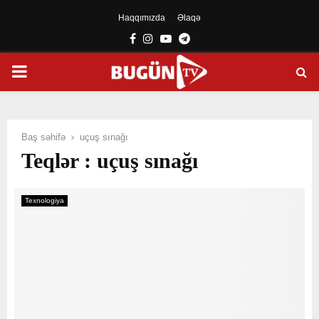
Haqqımızda
Əlaqə
Facebook
Instagram
Youtube
Telegram
PRIMARY
MENU
Baş səhifə
uçuş sınağı
Teqlər : uçuş sınağı
Texnologiya