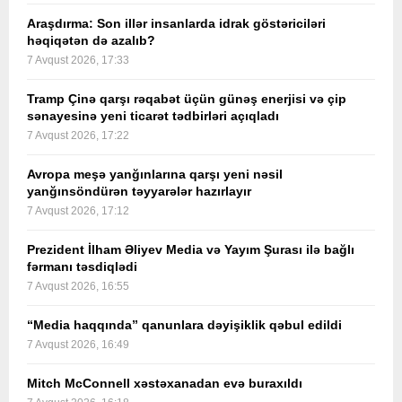
Araşdırma: Son illər insanlarda idrak göstəriciləri
həqiqətən də azalıb?
7 Avqust 2026, 17:33
Tramp Çinə qarşı rəqabət üçün günəş enerjisi və çip
sənayesinə yeni ticarət tədbirləri açıqladı
7 Avqust 2026, 17:22
Avropa meşə yanğınlarına qarşı yeni nəsil
yanğınsöndürən təyyarələr hazırlayır
7 Avqust 2026, 17:12
Prezident İlham Əliyev Media və Yayım Şurası ilə bağlı
fərmanı təsdiqlədi
7 Avqust 2026, 16:55
“Media haqqında” qanunlara dəyişiklik qəbul edildi
7 Avqust 2026, 16:49
Mitch McConnell xəstəxanadan evə buraxıldı