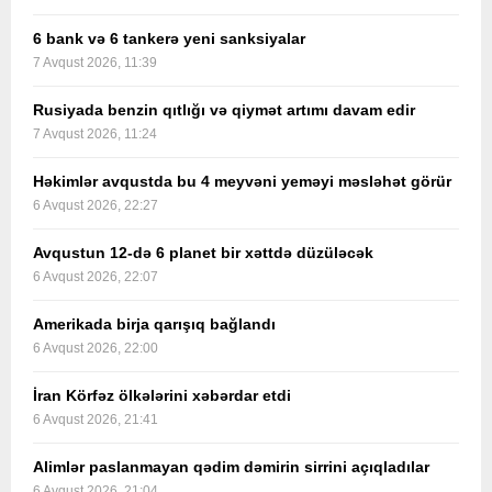
6 bank və 6 tankerə yeni sanksiyalar
7 Avqust 2026, 11:39
Rusiyada benzin qıtlığı və qiymət artımı davam edir
7 Avqust 2026, 11:24
Həkimlər avqustda bu 4 meyvəni yeməyi məsləhət görür
6 Avqust 2026, 22:27
Avqustun 12-də 6 planet bir xəttdə düzüləcək
6 Avqust 2026, 22:07
Amerikada birja qarışıq bağlandı
6 Avqust 2026, 22:00
İran Körfəz ölkələrini xəbərdar etdi
6 Avqust 2026, 21:41
Alimlər paslanmayan qədim dəmirin sirrini açıqladılar
6 Avqust 2026, 21:04