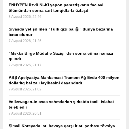
ENHYPEN üzvü NI-KI yapon pərəstişkarın faciəvi
ölümündən sonra sərt tənqidlərlə üzləşdi
8 Avqust 2026, 22:46
Sivasda yetişdirilən “Türk qızılbalığı” dünya bazarına
ixrac olunur
7 Avqust 2026, 21:25
“Məkkə Birgə Müdafiə Sazişi”dən sonra cümə namazı
qılındı
7 Avqust 2026, 21:17
ABŞ Apelyasiya Məhkəməsi Trampın Ağ Evdə 400 milyon
dollarlıq bal zalı layihəsini dayandırdı
7 Avqust 2026, 21:02
Volkswagen-in əsas səhmdarları şirkətdə təcili islahat
tələb edir
7 Avqust 2026, 20:51
Şimali Koreyada isti havaya qarşı it əti şorbası tövsiyə