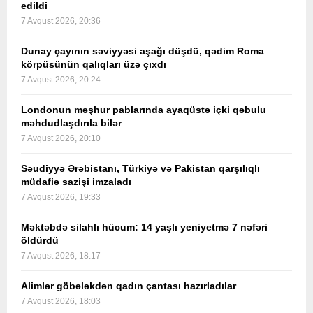
edildi
7 Avqust 2026, 20:36
Dunay çayının səviyyəsi aşağı düşdü, qədim Roma
körpüsünün qalıqları üzə çıxdı
7 Avqust 2026, 20:24
Londonun məşhur pablarında ayaqüstə içki qəbulu
məhdudlaşdırıla bilər
7 Avqust 2026, 20:10
Səudiyyə Ərəbistanı, Türkiyə və Pakistan qarşılıqlı
müdafiə sazişi imzaladı
7 Avqust 2026, 19:33
Məktəbdə silahlı hücum: 14 yaşlı yeniyetmə 7 nəfəri
öldürdü
7 Avqust 2026, 18:17
Alimlər göbələkdən qadın çantası hazırladılar
7 Avqust 2026, 18:03