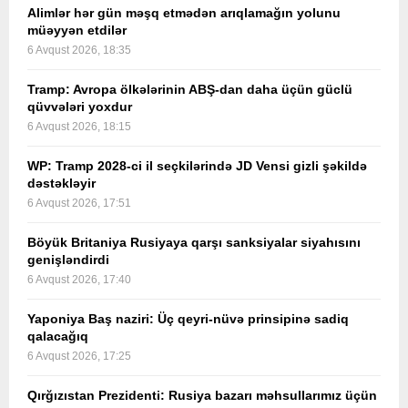
Alimlər hər gün məşq etmədən arıqlamağın yolunu
müəyyən etdilər
6 Avqust 2026, 18:35
Tramp: Avropa ölkələrinin ABŞ-dan daha üçün güclü
qüvvələri yoxdur
6 Avqust 2026, 18:15
WP: Tramp 2028-ci il seçkilərində JD Vensi gizli şəkildə
dəstəkləyir
6 Avqust 2026, 17:51
Böyük Britaniya Rusiyaya qarşı sanksiyalar siyahısını
genişləndirdi
6 Avqust 2026, 17:40
Yaponiya Baş naziri: Üç qeyri-nüvə prinsipinə sadiq
qalacağıq
6 Avqust 2026, 17:25
Qırğızıstan Prezidenti: Rusiya bazarı məhsullarımız üçün