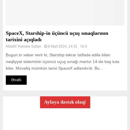
SpaceX, Starship-in üçüncü uçuş sınaqlarının
tarixini açıqladı
Müəllif:
Kəmalə Sultan
8 Mart 2024, 14:31
0
Bugun.tv xəbər verir ki, Starship təkrar istifadə edilə bilən
nəqliyyat sisteminin üçüncü uçuş sınağı martın 14-də baş tuta
bilər. Müvafiq mümkün tarixi SpaceX adlandırıb. Bu...
Ətraflı
Aylaya dəstək olaq!