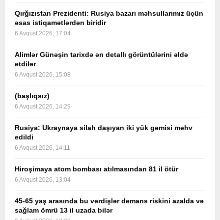
Qırğızıstan Prezidenti: Rusiya bazarı məhsullarımız üçün
əsas istiqamətlərdən biridir
6 Avqust 2026, 17:04
Alimlər Günəşin tarixdə ən detallı görüntülərini əldə
etdilər
6 Avqust 2026, 15:08
(başlıqsız)
6 Avqust 2026, 14:29
Rusiya: Ukraynaya silah daşıyan iki yük gəmisi məhv
edildi
6 Avqust 2026, 14:11
Hiroşimaya atom bombası atılmasından 81 il ötür
6 Avqust 2026, 13:04
45-65 yaş arasında bu vərdişlər demans riskini azalda və
sağlam ömrü 13 il uzada bilər