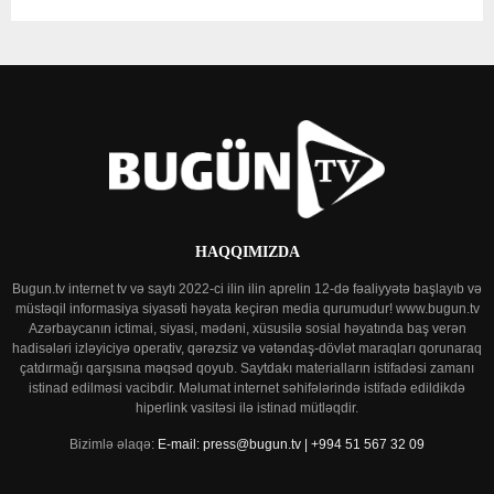
HAQQIMIZDA
Bugun.tv internet tv və saytı 2022-ci ilin ilin aprelin 12-də fəaliyyətə başlayıb və
müstəqil informasiya siyasəti həyata keçirən media qurumudur! www.bugun.tv
Azərbaycanın ictimai, siyasi, mədəni, xüsusilə sosial həyatında baş verən
hadisələri izləyiciyə operativ, qərəzsiz və vətəndaş-dövlət maraqları qorunaraq
çatdırmağı qarşısına məqsəd qoyub. Saytdakı materialların istifadəsi zamanı
istinad edilməsi vacibdir. Məlumat internet səhifələrində istifadə edildikdə
hiperlink vasitəsi ilə istinad mütləqdir.
Bizimlə əlaqə:
E-mail: press@bugun.tv | +994 51 567 32 09