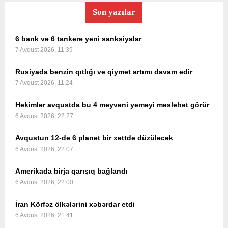
Son yazılar
6 bank və 6 tankerə yeni sanksiyalar
7 Avqust 2026, 11:39
Rusiyada benzin qıtlığı və qiymət artımı davam edir
7 Avqust 2026, 11:24
Həkimlər avqustda bu 4 meyvəni yeməyi məsləhət görür
6 Avqust 2026, 22:27
Avqustun 12-də 6 planet bir xəttdə düzüləcək
6 Avqust 2026, 22:07
Amerikada birja qarışıq bağlandı
6 Avqust 2026, 22:00
İran Körfəz ölkələrini xəbərdar etdi
6 Avqust 2026, 21:41