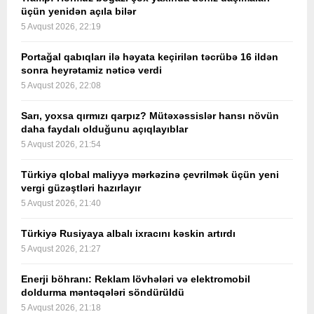
üçün yenidən açıla bilər
5 Avqust 2026, 22:19
Portağal qabıqları ilə həyata keçirilən təcrübə 16 ildən
sonra heyrətamiz nəticə verdi
5 Avqust 2026, 22:08
Sarı, yoxsa qırmızı qarpız? Mütəxəssislər hansı növün
daha faydalı olduğunu açıqlayıblar
5 Avqust 2026, 21:54
Türkiyə qlobal maliyyə mərkəzinə çevrilmək üçün yeni
vergi güzəştləri hazırlayır
5 Avqust 2026, 21:40
Türkiyə Rusiyaya albalı ixracını kəskin artırdı
5 Avqust 2026, 21:27
Enerji böhranı: Reklam lövhələri və elektromobil
doldurma məntəqələri söndürüldü
5 Avqust 2026, 21:18