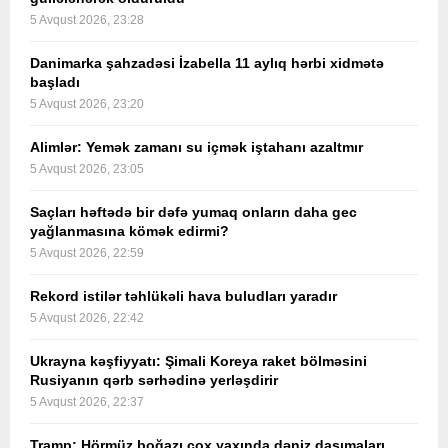
5 Avqust 2026, 23:28
Danimarka şahzadəsi İzabella 11 aylıq hərbi xidmətə
başladı
5 Avqust 2026, 23:20
Alimlər: Yemək zamanı su içmək iştahanı azaltmır
5 Avqust 2026, 23:05
Saçları həftədə bir dəfə yumaq onların daha gec
yağlanmasına kömək edirmi?
5 Avqust 2026, 22:59
Rekord istilər təhlükəli hava buludları yaradır
5 Avqust 2026, 22:42
Ukrayna kəşfiyyatı: Şimali Koreya raket bölməsini
Rusiyanın qərb sərhədinə yerləşdirir
5 Avqust 2026, 22:37
Tramp: Hörmüz boğazı çox yaxında dəniz daşımaları