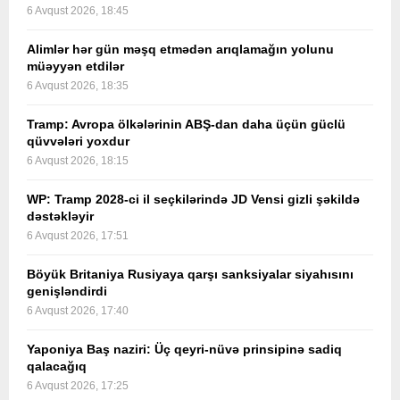
6 Avqust 2026, 18:45
Alimlər hər gün məşq etmədən arıqlamağın yolunu
müəyyən etdilər
6 Avqust 2026, 18:35
Tramp: Avropa ölkələrinin ABŞ-dan daha üçün güclü
qüvvələri yoxdur
6 Avqust 2026, 18:15
WP: Tramp 2028-ci il seçkilərində JD Vensi gizli şəkildə
dəstəkləyir
6 Avqust 2026, 17:51
Böyük Britaniya Rusiyaya qarşı sanksiyalar siyahısını
genişləndirdi
6 Avqust 2026, 17:40
Yaponiya Baş naziri: Üç qeyri-nüvə prinsipinə sadiq
qalacağıq
6 Avqust 2026, 17:25