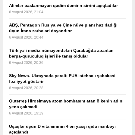
Alimlər paslanmayan qədim dəmirin sirrini açıqladılar
6 Avqust 2026, 21:04
ABŞ, Pentaqon Rusiya və Çinə nüvə planı hazırladığı
üçün İrana zərbələri dayandırır
6 Avqust 2026, 20:44
Türkiyəli media nümayəndələri Qarabağda aparılan
bərpa-quruculuq işləri ilə tanış oldular
6 Avqust 2026, 20:36
Sky News: Ukraynada yeraltı PUA istehsalı şəbəkəsi
fəaliyyət göstərir
6 Avqust 2026, 20:28
Quterreş Hirosimaya atom bombasını atan ölkənin adını
yenə çəkmədi
6 Avqust 2026, 19:19
Uşaqlar üçün D vitamininin 4 ən yaxşı qida mənbəyi
açıqlandı