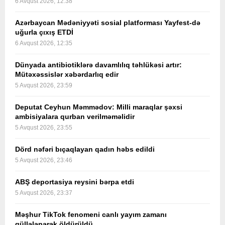
6 Avqust 2026, 12:38
Azərbaycan Mədəniyyəti sosial platforması Yayfest-də
uğurla çıxış ETDİ
6 Avqust 2026, 12:35
Dünyada antibiotiklərə davamlılıq təhlükəsi artır:
Mütəxəssislər xəbərdarlıq edir
5 Avqust 2026, 23:59
Deputat Ceyhun Məmmədov: Milli maraqlar şəxsi
ambisiyalara qurban verilməməlidir
5 Avqust 2026, 23:55
Dörd nəfəri bıçaqlayan qadın həbs edildi
5 Avqust 2026, 23:46
ABŞ deportasiya reysini bərpa etdi
5 Avqust 2026, 23:37
Məşhur TikTok fenomeni canlı yayım zamanı
güllələnərək öldürüldü