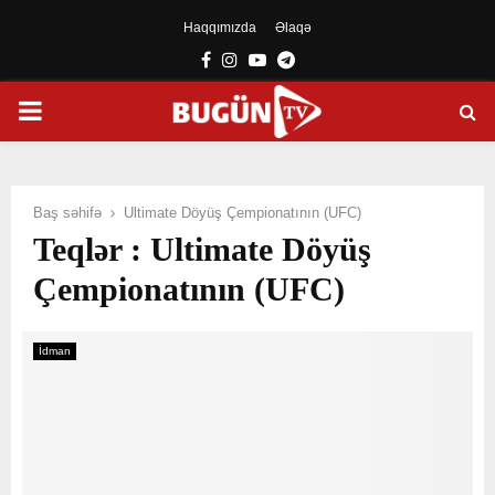
Haqqımızda
Əlaqə
Facebook
Instagram
Youtube
Telegram
PRIMARY
MENU
Baş səhifə
Ultimate Döyüş Çempionatının (UFC)
Teqlər : Ultimate Döyüş
Çempionatının (UFC)
İdman