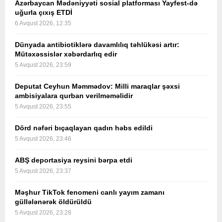
Azərbaycan Mədəniyyəti sosial platforması Yayfest-də
uğurla çıxış ETDİ
6 Avqust 2026, 12:35
Dünyada antibiotiklərə davamlılıq təhlükəsi artır:
Mütəxəssislər xəbərdarlıq edir
5 Avqust 2026, 23:59
Deputat Ceyhun Məmmədov: Milli maraqlar şəxsi
ambisiyalara qurban verilməməlidir
5 Avqust 2026, 23:55
Dörd nəfəri bıçaqlayan qadın həbs edildi
5 Avqust 2026, 23:46
ABŞ deportasiya reysini bərpa etdi
5 Avqust 2026, 23:37
Məşhur TikTok fenomeni canlı yayım zamanı
güllələnərək öldürüldü
5 Avqust 2026, 23:28