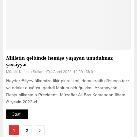
Millətin qəlbində həmişə yaşayan unudulmaz
şəxsiyyət
Müəllif:
Kəmalə Sultan
4 Aprel 2023, 19:00
0
Heydər Əliyev ölkəmizə fikir plüralizmi, demokratik düşüncə tərzi
və ədalət duyğusu gətirdi Məlum olduğu kimi, Azərbaycan
Respublikasının Prezidenti, Müzəffər Ali Baş Komandan İlham
Əliyevin 2022-ci...
Ətraflı
Posts
1
2