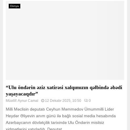
Dünya
“Ulu öndərin əziz xatirəsi xalqımızın qəlbində əbədi
yaşayacaqdır”
Müəllif:
Aynur Camal
12 Dekabr 2025, 10:50
0
Milli Məclisin deputatı Ceyhun Məmmədov Ümummilli Lider
Heydər Əliyevin anım günü ilə bağlı sosial media hesabında
Azərbaycanın dövlətçilik tarixində Ulu Öndərin misilsiz
xidmətlərini xatırladıb. Deputat...