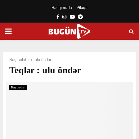
Haqqımızda
Əlaqə
Facebook
Instagram
Youtube
Telegram
PRIMARY
MENU
Baş səhifə
ulu öndər
Teqlər : ulu öndər
Baş xəbər