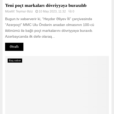
Yeni poçt markaları dövriyyəyə buraxılıb
Müəllif:
Teymur Əziz
10 May 2023, 11:32
0
Bugun.tv xəbərverir ki, “Heydər Əliyev İli” çərçivəsində
“Azərpoçt” MMC Ulu Öndərin anadan olmasının 100-cü
ildönümü ilə bağlı poçt markalarını dövriyyəyə buraxıb.
Azərbaycanda ilk dəfə olaraq...
Ətraflı
Baş xəbər