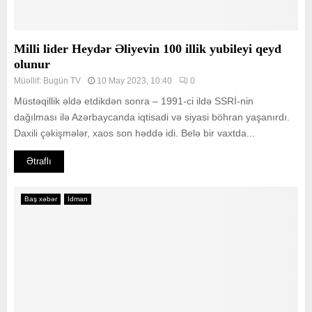
Milli lider Heydər Əliyevin 100 illik yubileyi qeyd
olunur
Müəllif:
Bugün TV
10 May 2023, 10:40
0
Müstəqillik əldə etdikdən sonra – 1991-ci ildə SSRİ-nin
dağılması ilə Azərbaycanda iqtisadi və siyasi böhran yaşanırdı.
Daxili çəkişmələr, xaos son həddə idi. Belə bir vaxtda...
Ətraflı
Baş xəbər
İdman