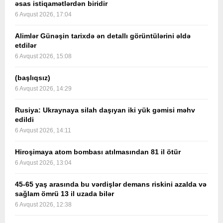
əsas istiqamətlərdən biridir
6 Avqust 2026, 17:04
Alimlər Günəşin tarixdə ən detallı görüntülərini əldə
etdilər
6 Avqust 2026, 15:08
(başlıqsız)
6 Avqust 2026, 14:29
Rusiya: Ukraynaya silah daşıyan iki yük gəmisi məhv
edildi
6 Avqust 2026, 14:11
Hiroşimaya atom bombası atılmasından 81 il ötür
6 Avqust 2026, 13:04
45-65 yaş arasında bu vərdişlər demans riskini azalda və
sağlam ömrü 13 il uzada bilər
6 Avqust 2026, 12:38