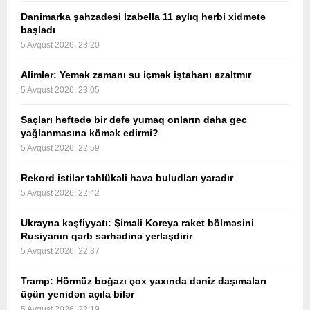
Danimarka şahzadəsi İzabella 11 aylıq hərbi xidmətə
başladı
5 Avqust 2026, 23:20
Alimlər: Yemək zamanı su içmək iştahanı azaltmır
5 Avqust 2026, 23:05
Saçları həftədə bir dəfə yumaq onların daha gec
yağlanmasına kömək edirmi?
5 Avqust 2026, 22:59
Rekord istilər təhlükəli hava buludları yaradır
5 Avqust 2026, 22:42
Ukrayna kəşfiyyatı: Şimali Koreya raket bölməsini
Rusiyanın qərb sərhədinə yerləşdirir
5 Avqust 2026, 22:37
Tramp: Hörmüz boğazı çox yaxında dəniz daşımaları
üçün yenidən açıla bilər
5 Avqust 2026, 22:19