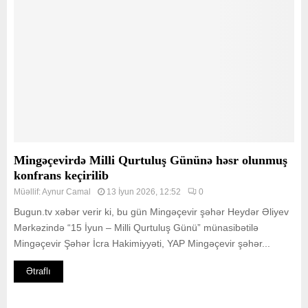
Mingəçevirdə Milli Qurtuluş Gününə həsr olunmuş
konfrans keçirilib
Müəllif:
Aynur Camal
13 İyun 2026, 12:52
0
Bugun.tv xəbər verir ki, bu gün Mingəçevir şəhər Heydər Əliyev
Mərkəzində “15 İyun – Milli Qurtuluş Günü” münasibətilə
Mingəçevir Şəhər İcra Hakimiyyəti, YAP Mingəçevir şəhər...
Ətraflı