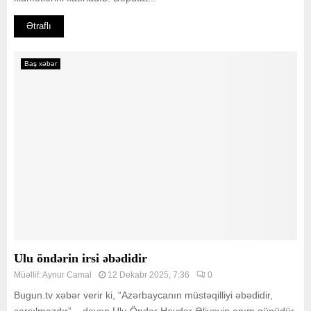
Ətraflı
Baş xəbər
Ulu öndərin irsi əbədidir
Müəllif:
Aynur Camal
12 Dekabr 2025, 7:36
0
Bugun.tv xəbər verir ki, “Azərbaycanın müstəqilliyi əbədidir,