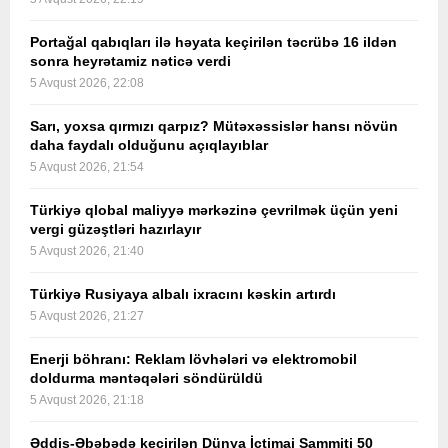
Portağal qabıqları ilə həyata keçirilən təcrübə 16 ildən
sonra heyrətamiz nəticə verdi
5 Avqust 2026, 22:08
Sarı, yoxsa qırmızı qarpız? Mütəxəssislər hansı növün
daha faydalı olduğunu açıqlayıblar
5 Avqust 2026, 21:54
Türkiyə qlobal maliyyə mərkəzinə çevrilmək üçün yeni
vergi güzəştləri hazırlayır
5 Avqust 2026, 21:40
Türkiyə Rusiyaya albalı ixracını kəskin artırdı
5 Avqust 2026, 21:27
Enerji böhranı: Reklam lövhələri və elektromobil
doldurma məntəqələri söndürüldü
5 Avqust 2026, 21:18
Əddis-Əbəbədə keçirilən Dünya İctimai Sammiti 50