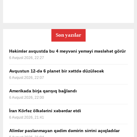
Son yazılar
Həkimlər avqustda bu 4 meyvəni yeməyi məsləhət görür
6 Avqust 2026, 22:27
Avqustun 12-də 6 planet bir xəttdə düzüləcək
6 Avqust 2026, 22:07
Amerikada birja qarışıq bağlandı
6 Avqust 2026, 22:00
İran Körfəz ölkələrini xəbərdar etdi
6 Avqust 2026, 21:41
Alimlər paslanmayan qədim dəmirin sirrini açıqladılar