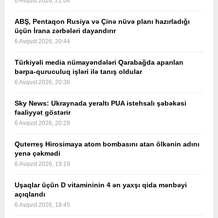
6 Avqust 2026, 21:04
ABŞ, Pentaqon Rusiya və Çinə nüvə planı hazırladığı
üçün İrana zərbələri dayandırır
6 Avqust 2026, 20:44
Türkiyəli media nümayəndələri Qarabağda aparılan
bərpa-quruculuq işləri ilə tanış oldular
6 Avqust 2026, 20:36
Sky News: Ukraynada yeraltı PUA istehsalı şəbəkəsi
fəaliyyət göstərir
6 Avqust 2026, 20:28
Quterreş Hirosimaya atom bombasını atan ölkənin adını
yenə çəkmədi
6 Avqust 2026, 19:19
Uşaqlar üçün D vitamininin 4 ən yaxşı qida mənbəyi
açıqlandı
6 Avqust 2026, 18:45