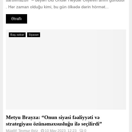
sarsılmazdır” – deyən Ulu Öndər Heydər Əliyevin anım günüdür
. Hər zaman olduğu kimi, bu gün ölkədə dərin hörmət...
Ətraflı
Baş xəbər
Siyasət
Metyu Brayza: “Onun siyasi fəaliyyəti və
strategiyası özünəməxsusluğu ilə seçilirdi”
Müəllif:
Teymur Əziz
10 May 2023, 12:23
0