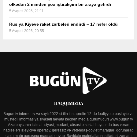
ölkədən 2 mindən çox iştirakçını bir araya gətirdi
5 Avqust 2026, 21:11
Rusiya Kiyevə raket zərbələri endirdi – 17 nəfər öldü
5 Avqust 2026, 20:55
HAQQIMIZDA
Bugun.tv internet tv və saytı 2022-ci ilin ilin aprelin 12-də fəaliyyətə başlayıb və
müstəqil informasiya siyasəti həyata keçirən media qurumudur! www.bugun.tv
Azərbaycanın ictimai, siyasi, mədəni, xüsusilə sosial həyatında baş verən
hadisələri izləyiciyə operativ, qərəzsiz və vətəndaş-dövlət maraqları qorunaraq
çatdırmağı qarşısına məqsəd qoyub. Saytdakı materialların istifadəsi zamanı