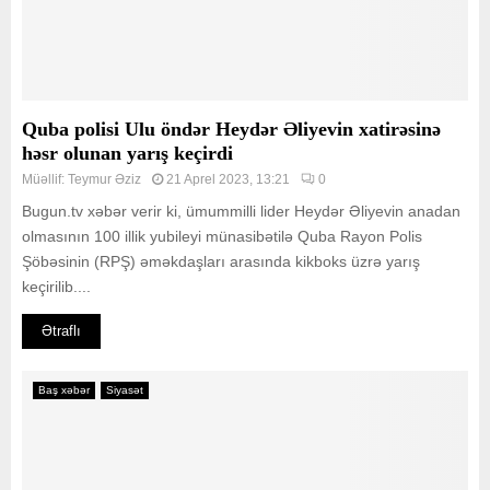
Quba polisi Ulu öndər Heydər Əliyevin xatirəsinə
həsr olunan yarış keçirdi
Müəllif:
Teymur Əziz
21 Aprel 2023, 13:21
0
Bugun.tv xəbər verir ki, ümummilli lider Heydər Əliyevin anadan
olmasının 100 illik yubileyi münasibətilə Quba Rayon Polis
Şöbəsinin (RPŞ) əməkdaşları arasında kikboks üzrə yarış
keçirilib....
Ətraflı
Baş xəbər
Siyasət