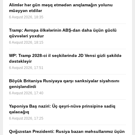
Alimlər hər gün məşq etmədən arıqlamağın yolunu
müəyyən etdilər
6 Avqust 2026, 18:35
Tramp: Avropa ölkələrinin ABŞ-dan daha üçün güclü
qüvvələri yoxdur
6 Avqust 2026, 18:15
WP: Tramp 2028-ci il seçkilərində JD Vensi gizli şəkildə
dəstəkləyir
6 Avqust 2026, 17:51
Böyük Britaniya Rusiyaya qarşı sanksiyalar siyahısını
genişləndirdi
6 Avqust 2026, 17:40
Yaponiya Baş naziri: Üç qeyri-nüvə prinsipinə sadiq
qalacağıq
6 Avqust 2026, 17:25
Qırğızıstan Prezidenti: Rusiya bazarı məhsullarımız üçün