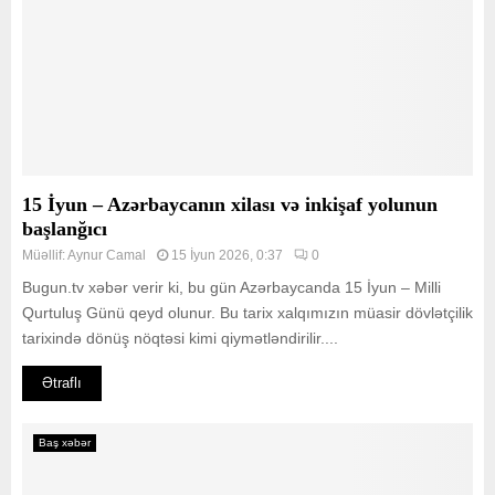
15 İyun – Azərbaycanın xilası və inkişaf yolunun
başlanğıcı
Müəllif:
Aynur Camal
15 İyun 2026, 0:37
0
Bugun.tv xəbər verir ki, bu gün Azərbaycanda 15 İyun – Milli
Qurtuluş Günü qeyd olunur. Bu tarix xalqımızın müasir dövlətçilik
tarixində dönüş nöqtəsi kimi qiymətləndirilir....
Ətraflı
Baş xəbər