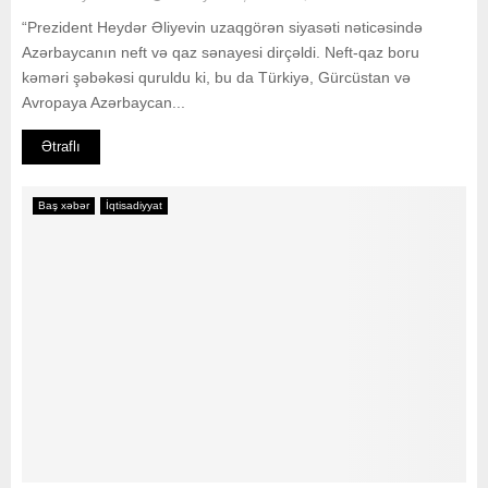
“Prezident Heydər Əliyevin uzaqgörən siyasəti nəticəsində
Azərbaycanın neft və qaz sənayesi dirçəldi. Neft-qaz boru
kəməri şəbəkəsi quruldu ki, bu da Türkiyə, Gürcüstan və
Avropaya Azərbaycan...
Ətraflı
Baş xəbər
İqtisadiyyat