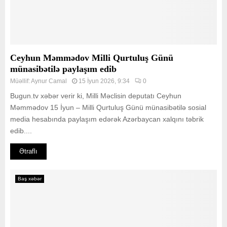
Ceyhun Məmmədov Milli Qurtuluş Günü
münasibətilə paylaşım edib
Müəllif:
Aynur Camal
15 İyun 2026, 9:34
0
Bugun.tv xəbər verir ki, Milli Məclisin deputatı Ceyhun
Məmmədov 15 İyun – Milli Qurtuluş Günü münasibətilə sosial
media hesabında paylaşım edərək Azərbaycan xalqını təbrik
edib....
Ətraflı
Baş xəbər