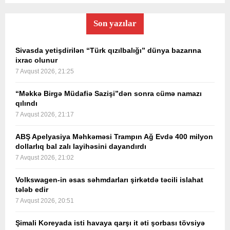
Son yazılar
Sivasda yetişdirilən “Türk qızılbalığı” dünya bazarına
ixrac olunur
7 Avqust 2026, 21:25
“Məkkə Birgə Müdafiə Sazişi”dən sonra cümə namazı
qılındı
7 Avqust 2026, 21:17
ABŞ Apelyasiya Məhkəməsi Trampın Ağ Evdə 400 milyon
dollarlıq bal zalı layihəsini dayandırdı
7 Avqust 2026, 21:02
Volkswagen-in əsas səhmdarları şirkətdə təcili islahat
tələb edir
7 Avqust 2026, 20:51
Şimali Koreyada isti havaya qarşı it əti şorbası tövsiyə