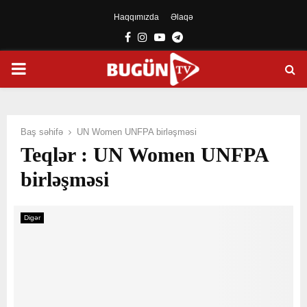
Haqqımızda
Əlaqə
Facebook
Instagram
Youtube
Telegram
PRIMARY
MENU
Baş səhifə
UN Women UNFPA birləşməsi
Teqlər : UN Women UNFPA
birləşməsi
Digər