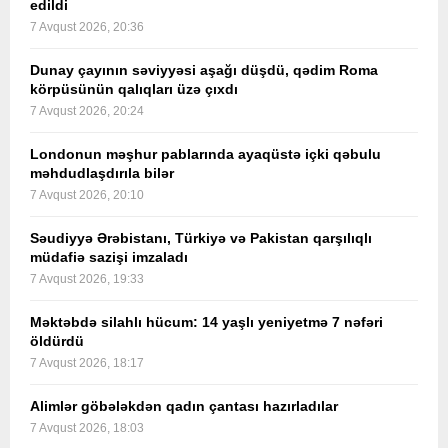
edildi
7 Avqust 2026, 20:36
Dunay çayının səviyyəsi aşağı düşdü, qədim Roma
körpüsünün qalıqları üzə çıxdı
7 Avqust 2026, 20:24
Londonun məşhur pablarında ayaqüstə içki qəbulu
məhdudlaşdırıla bilər
7 Avqust 2026, 20:10
Səudiyyə Ərəbistanı, Türkiyə və Pakistan qarşılıqlı
müdafiə sazişi imzaladı
7 Avqust 2026, 19:33
Məktəbdə silahlı hücum: 14 yaşlı yeniyetmə 7 nəfəri
öldürdü
7 Avqust 2026, 18:17
Alimlər göbələkdən qadın çantası hazırladılar
7 Avqust 2026, 18:03