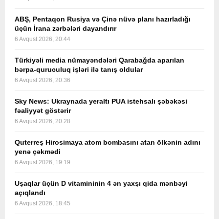
ABŞ, Pentaqon Rusiya və Çinə nüvə planı hazırladığı
üçün İrana zərbələri dayandırır
6 Avqust 2026, 20:44
Türkiyəli media nümayəndələri Qarabağda aparılan
bərpa-quruculuq işləri ilə tanış oldular
6 Avqust 2026, 20:36
Sky News: Ukraynada yeraltı PUA istehsalı şəbəkəsi
fəaliyyət göstərir
6 Avqust 2026, 20:28
Quterreş Hirosimaya atom bombasını atan ölkənin adını
yenə çəkmədi
6 Avqust 2026, 19:19
Uşaqlar üçün D vitamininin 4 ən yaxşı qida mənbəyi
açıqlandı
6 Avqust 2026, 18:45