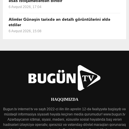
əsas istiqamətlərdən biridir
6 Avqust 2026, 17:04
Alimlər Günəşin tarixdə ən detallı görüntülərini əldə
etdilər
6 Avqust 2026, 15:08
HAQQIMIZDA
Bugun.tv internet tv və saytı 2022-ci ilin ilin aprelin 12-də fəaliyyətə başlayıb və
müstəqil informasiya siyasəti həyata keçirən media qurumudur! www.bugun.tv
Azərbaycanın ictimai, siyasi, mədəni, xüsusilə sosial həyatında baş verən
hadisələri izləyiciyə operativ, qərəzsiz və vətəndaş-dövlət maraqları qorunaraq