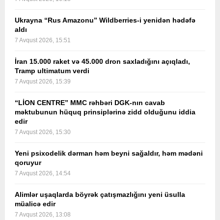
Ukrayna “Rus Amazonu” Wildberries-i yenidən hədəfə
aldı
7 Avqust 2026, 15:51
İran 15.000 raket və 45.000 dron saxladığını açıqladı,
Tramp ultimatum verdi
7 Avqust 2026, 15:39
“LİON CENTRE” MMC rəhbəri DGK-nın cavab
məktubunun hüquq prinsiplərinə zidd olduğunu iddia
edir
7 Avqust 2026, 15:30
Yeni psixodelik dərman həm beyni sağaldır, həm mədəni
qoruyur
7 Avqust 2026, 14:54
Alimlər uşaqlarda böyrək çatışmazlığını yeni üsulla
müalicə edir
7 Avqust 2026, 13:08