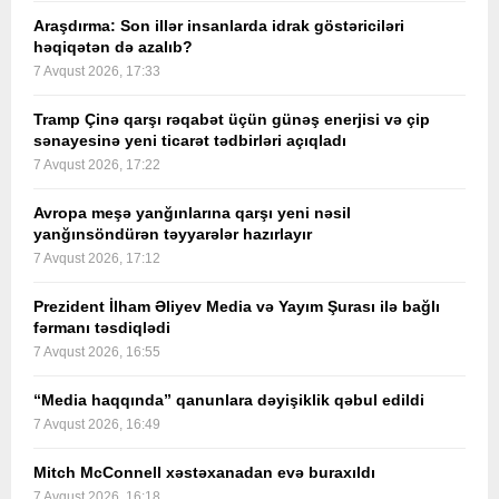
Araşdırma: Son illər insanlarda idrak göstəriciləri
həqiqətən də azalıb?
7 Avqust 2026, 17:33
Tramp Çinə qarşı rəqabət üçün günəş enerjisi və çip
sənayesinə yeni ticarət tədbirləri açıqladı
7 Avqust 2026, 17:22
Avropa meşə yanğınlarına qarşı yeni nəsil
yanğınsöndürən təyyarələr hazırlayır
7 Avqust 2026, 17:12
Prezident İlham Əliyev Media və Yayım Şurası ilə bağlı
fərmanı təsdiqlədi
7 Avqust 2026, 16:55
“Media haqqında” qanunlara dəyişiklik qəbul edildi
7 Avqust 2026, 16:49
Mitch McConnell xəstəxanadan evə buraxıldı
7 Avqust 2026, 16:18