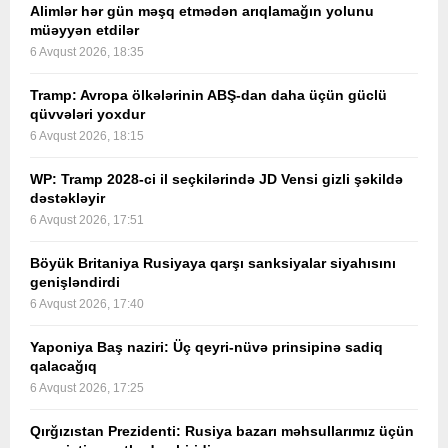
Alimlər hər gün məşq etmədən arıqlamağın yolunu
müəyyən etdilər
6 Avqust 2026, 18:35
Tramp: Avropa ölkələrinin ABŞ-dan daha üçün güclü
qüvvələri yoxdur
6 Avqust 2026, 18:15
WP: Tramp 2028-ci il seçkilərində JD Vensi gizli şəkildə
dəstəkləyir
6 Avqust 2026, 17:51
Böyük Britaniya Rusiyaya qarşı sanksiyalar siyahısını
genişləndirdi
6 Avqust 2026, 17:40
Yaponiya Baş naziri: Üç qeyri-nüvə prinsipinə sadiq
qalacağıq
6 Avqust 2026, 17:25
Qırğızıstan Prezidenti: Rusiya bazarı məhsullarımız üçün