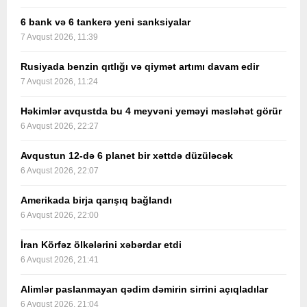
6 bank və 6 tankerə yeni sanksiyalar
7 Avqust 2026, 11:39
Rusiyada benzin qıtlığı və qiymət artımı davam edir
7 Avqust 2026, 11:24
Həkimlər avqustda bu 4 meyvəni yeməyi məsləhət görür
6 Avqust 2026, 22:27
Avqustun 12-də 6 planet bir xəttdə düzüləcək
6 Avqust 2026, 22:07
Amerikada birja qarışıq bağlandı
6 Avqust 2026, 22:00
İran Körfəz ölkələrini xəbərdar etdi
6 Avqust 2026, 21:41
Alimlər paslanmayan qədim dəmirin sirrini açıqladılar
6 Avqust 2026, 21:04