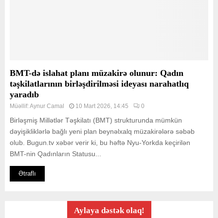
BMT-də islahat planı müzakirə olunur: Qadın
təşkilatlarının birləşdirilməsi ideyası narahatlıq
yaradıb
Müəllif:
Aynur Camal
10 Mart 2026, 14:45
0
Birləşmiş Millətlər Təşkilatı (BMT) strukturunda mümkün
dəyişikliklərlə bağlı yeni plan beynəlxalq müzakirələrə səbəb
olub. Bugun.tv xəbər verir ki, bu həftə Nyu-Yorkda keçirilən
BMT-nin Qadınların Statusu...
Ətraflı
Aylaya dəstək olaq!