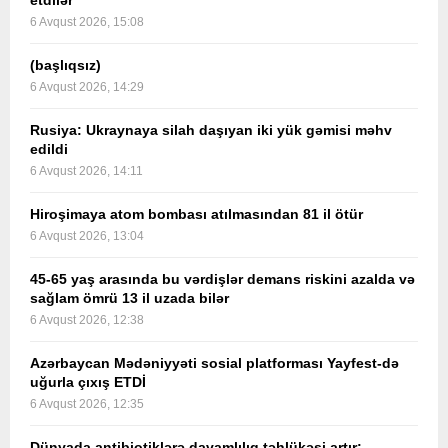
etdilər
6 Avqust 2026, 15:08
(başlıqsız)
6 Avqust 2026, 14:29
Rusiya: Ukraynaya silah daşıyan iki yük gəmisi məhv
edildi
6 Avqust 2026, 14:11
Hiroşimaya atom bombası atılmasından 81 il ötür
6 Avqust 2026, 13:04
45-65 yaş arasında bu vərdişlər demans riskini azalda və
sağlam ömrü 13 il uzada bilər
6 Avqust 2026, 12:38
Azərbaycan Mədəniyyəti sosial platforması Yayfest-də
uğurla çıxış ETDİ
6 Avqust 2026, 12:35
Dünyada antibiotiklərə davamlılıq təhlükəsi artır: