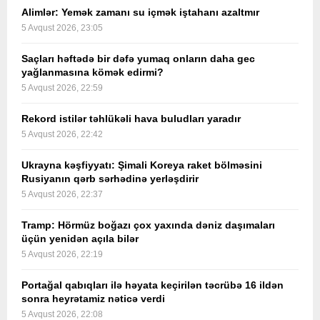
Alimlər: Yemək zamanı su içmək iştahanı azaltmır
5 Avqust 2026, 23:05
Saçları həftədə bir dəfə yumaq onların daha gec
yağlanmasına kömək edirmi?
5 Avqust 2026, 22:59
Rekord istilər təhlükəli hava buludları yaradır
5 Avqust 2026, 22:42
Ukrayna kəşfiyyatı: Şimali Koreya raket bölməsini
Rusiyanın qərb sərhədinə yerləşdirir
5 Avqust 2026, 22:37
Tramp: Hörmüz boğazı çox yaxında dəniz daşımaları
üçün yenidən açıla bilər
5 Avqust 2026, 22:19
Portağal qabıqları ilə həyata keçirilən təcrübə 16 ildən
sonra heyrətamiz nəticə verdi
5 Avqust 2026, 22:08