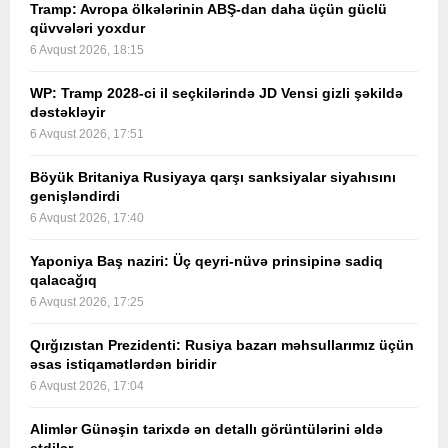
Tramp: Avropa ölkələrinin ABŞ-dan daha üçün güclü
qüvvələri yoxdur
6 Avqust 2026, 18:15
WP: Tramp 2028-ci il seçkilərində JD Vensi gizli şəkildə
dəstəkləyir
6 Avqust 2026, 17:51
Böyük Britaniya Rusiyaya qarşı sanksiyalar siyahısını
genişləndirdi
6 Avqust 2026, 17:40
Yaponiya Baş naziri: Üç qeyri-nüvə prinsipinə sadiq
qalacağıq
6 Avqust 2026, 17:25
Qırğızıstan Prezidenti: Rusiya bazarı məhsullarımız üçün
əsas istiqamətlərdən biridir
6 Avqust 2026, 17:04
Alimlər Günəşin tarixdə ən detallı görüntülərini əldə