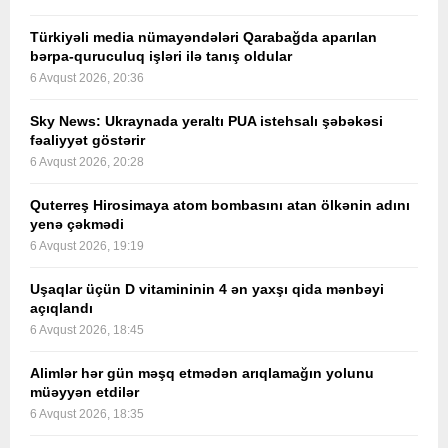
Türkiyəli media nümayəndələri Qarabağda aparılan
bərpa-quruculuq işləri ilə tanış oldular
6 Avqust 2026, 20:36
Sky News: Ukraynada yeraltı PUA istehsalı şəbəkəsi
fəaliyyət göstərir
6 Avqust 2026, 20:28
Quterreş Hirosimaya atom bombasını atan ölkənin adını
yenə çəkmədi
6 Avqust 2026, 19:19
Uşaqlar üçün D vitamininin 4 ən yaxşı qida mənbəyi
açıqlandı
6 Avqust 2026, 18:45
Alimlər hər gün məşq etmədən arıqlamağın yolunu
müəyyən etdilər
6 Avqust 2026, 18:35