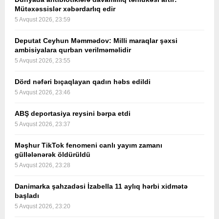
Mütəxəssislər xəbərdarlıq edir
5 Avqust 2026, 23:59
Deputat Ceyhun Məmmədov: Milli maraqlar şəxsi
ambisiyalara qurban verilməməlidir
5 Avqust 2026, 23:55
Dörd nəfəri bıçaqlayan qadın həbs edildi
5 Avqust 2026, 23:46
ABŞ deportasiya reysini bərpa etdi
5 Avqust 2026, 23:37
Məşhur TikTok fenomeni canlı yayım zamanı
güllələnərək öldürüldü
5 Avqust 2026, 23:28
Danimarka şahzadəsi İzabella 11 aylıq hərbi xidmətə
başladı
5 Avqust 2026, 23:20