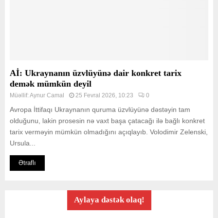
Aİ: Ukraynanın üzvlüyünə dair konkret tarix
demək mümkün deyil
Müəllif:
Aynur Camal
25 Fevral 2026, 10:23
0
Avropa İttifaqı Ukraynanın quruma üzvlüyünə dəstəyin tam
olduğunu, lakin prosesin nə vaxt başa çatacağı ilə bağlı konkret
tarix verməyin mümkün olmadığını açıqlayıb. Volodimir Zelenski,
Ursula...
Ətraflı
Aylaya dəstək olaq!