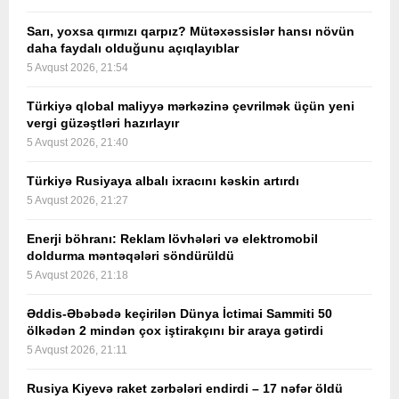
Sarı, yoxsa qırmızı qarpız? Mütəxəssislər hansı növün
daha faydalı olduğunu açıqlayıblar
5 Avqust 2026, 21:54
Türkiyə qlobal maliyyə mərkəzinə çevrilmək üçün yeni
vergi güzəştləri hazırlayır
5 Avqust 2026, 21:40
Türkiyə Rusiyaya albalı ixracını kəskin artırdı
5 Avqust 2026, 21:27
Enerji böhranı: Reklam lövhələri və elektromobil
doldurma məntəqələri söndürüldü
5 Avqust 2026, 21:18
Əddis-Əbəbədə keçirilən Dünya İctimai Sammiti 50
ölkədən 2 mindən çox iştirakçını bir araya gətirdi
5 Avqust 2026, 21:11
Rusiya Kiyevə raket zərbələri endirdi – 17 nəfər öldü