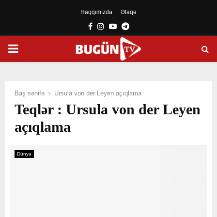
Haqqımızda
Əlaqə
Facebook
Instagram
Youtube
Telegram
PRIMARY
MENU
Baş səhifə
Ursula von der Leyen açıqlama
Teqlər : Ursula von der Leyen
açıqlama
Dünya