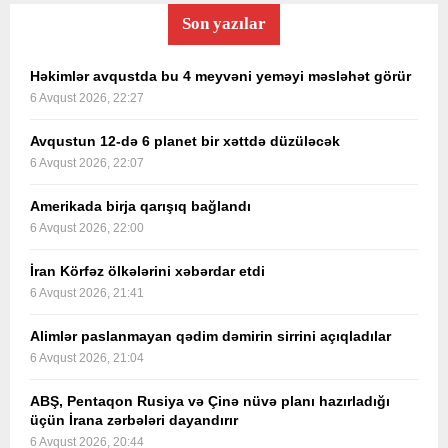
Son yazılar
Həkimlər avqustda bu 4 meyvəni yeməyi məsləhət görür
6 Avqust 2026, 22:27
Avqustun 12-də 6 planet bir xəttdə düzüləcək
6 Avqust 2026, 22:07
Amerikada birja qarışıq bağlandı
6 Avqust 2026, 22:00
İran Körfəz ölkələrini xəbərdar etdi
6 Avqust 2026, 21:41
Alimlər paslanmayan qədim dəmirin sirrini açıqladılar
6 Avqust 2026, 21:04
ABŞ, Pentaqon Rusiya və Çinə nüvə planı hazırladığı
üçün İrana zərbələri dayandırır
6 Avqust 2026, 20:44