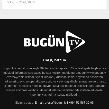
5 Avqust 2026, 20:55
HAQQIMIZDA
Bugun.tv internet tv və saytı 2022-ci ilin ilin aprelin 12-də fəaliyyətə başlayıb və
müstəqil informasiya siyasəti həyata keçirən media qurumudur! www.bugun.tv
Azərbaycanın ictimai, siyasi, mədəni, xüsusilə sosial həyatında baş verən
hadisələri izləyiciyə operativ, qərəzsiz və vətəndaş-dövlət maraqları qorunaraq
çatdırmağı qarşısına məqsəd qoyub. Saytdakı materialların istifadəsi zamanı
istinad edilməsi vacibdir. Məlumat internet səhifələrində istifadə edildikdə
hiperlink vasitəsi ilə istinad mütləqdir.
Bizimlə əlaqə:
E-mail: press@bugun.tv | +994 51 567 32 09