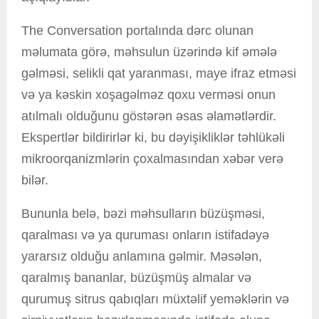
The Conversation portalında dərc olunan
məlumata görə, məhsulun üzərində kif əmələ
gəlməsi, selikli qat yaranması, maye ifraz etməsi
və ya kəskin xoşagəlməz qoxu verməsi onun
atılmalı olduğunu göstərən əsas əlamətlərdir.
Ekspertlər bildirirlər ki, bu dəyişikliklər təhlükəli
mikroorqanizmlərin çoxalmasından xəbər verə
bilər.
Bununla belə, bəzi məhsulların büzüşməsi,
qaralması və ya quruması onların istifadəyə
yararsız olduğu anlamına gəlmir. Məsələn,
qaralmış bananlar, büzüşmüş almalar və
qurumuş sitrus qabıqları müxtəlif yeməklərin və