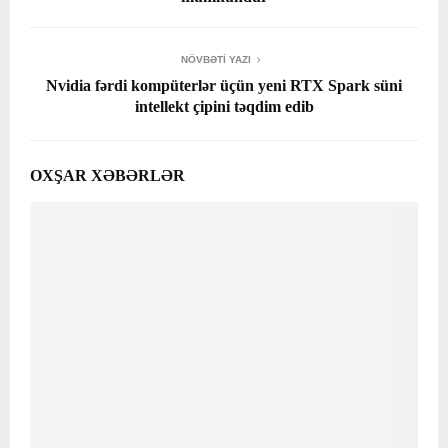
NÖVBƏTI YAZI
Nvidia fərdi kompüterlər üçün yeni RTX Spark süni
intellekt çipini təqdim edib
OXŞAR XƏBƏRLƏR