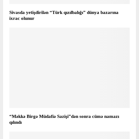
Sivasda yetişdirilən “Türk qızılbalığı” dünya bazarına
ixrac olunur
“Məkkə Birgə Müdafiə Sazişi”dən sonra cümə namazı
qılındı