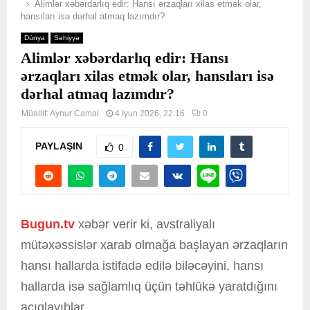
Alimlər xəbərdarlıq edir: Hansı ərzaqları xilas etmək olar,
hansıları isə dərhal atmaq lazımdır?
Dünya
Səhiyyə
Alimlər xəbərdarlıq edir: Hansı
ərzaqları xilas etmək olar, hansıları isə
dərhal atmaq lazımdır?
Müəllif:
Aynur Camal
4 İyun 2026, 22:16
0
PAYLAŞIN
0
Bugun.tv
xəbər verir ki, avstraliyalı
mütəxəssislər xarab olmağa başlayan ərzaqların
hansı hallarda istifadə edilə biləcəyini, hansı
hallarda isə sağlamlıq üçün təhlükə yaratdığını
açıqlayıblar.