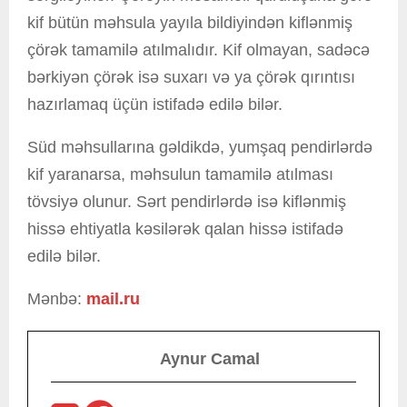
kif bütün məhsula yayıla bildiyindən kiflənmiş
çörək tamamilə atılmalıdır. Kif olmayan, sadəcə
bərkiyən çörək isə suxarı və ya çörək qırıntısı
hazırlamaq üçün istifadə edilə bilər.
Süd məhsullarına gəldikdə, yumşaq pendirlərdə
kif yaranarsa, məhsulun tamamilə atılması
tövsiyə olunur. Sərt pendirlərdə isə kiflənmiş
hissə ehtiyatla kəsilərək qalan hissə istifadə
edilə bilər.
Mənbə:
mail.ru
Aynur Camal