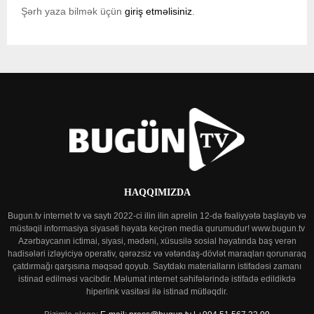
Şərh yaza bilmək üçün
giriş etməlisiniz
.
HAQQIMIZDA
Bugun.tv internet tv və saytı 2022-ci ilin ilin aprelin 12-də fəaliyyətə başlayıb və
müstəqil informasiya siyasəti həyata keçirən media qurumudur! www.bugun.tv
Azərbaycanın ictimai, siyasi, mədəni, xüsusilə sosial həyatında baş verən
hadisələri izləyiciyə operativ, qərəzsiz və vətəndaş-dövlət maraqları qorunaraq
çatdırmağı qarşısına məqsəd qoyub. Saytdakı materialların istifadəsi zamanı
istinad edilməsi vacibdir. Məlumat internet səhifələrində istifadə edildikdə
hiperlink vasitəsi ilə istinad mütləqdir.