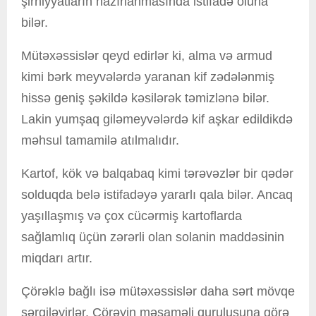
şirniyyatların hazırlanmasında istifadə oluna
bilər.
Mütəxəssislər qeyd edirlər ki, alma və armud
kimi bərk meyvələrdə yaranan kif zədələnmiş
hissə geniş şəkildə kəsilərək təmizlənə bilər.
Lakin yumşaq giləmeyvələrdə kif aşkar edildikdə
məhsul tamamilə atılmalıdır.
Kartof, kök və balqabaq kimi tərəvəzlər bir qədər
solduqda belə istifadəyə yararlı qala bilər. Ancaq
yaşıllaşmış və çox cücərmiş kartoflarda
sağlamlıq üçün zərərli olan solanin maddəsinin
miqdarı artır.
Çörəklə bağlı isə mütəxəssislər daha sərt mövqe
sərgiləyirlər. Çörəyin məsaməli quruluşuna görə