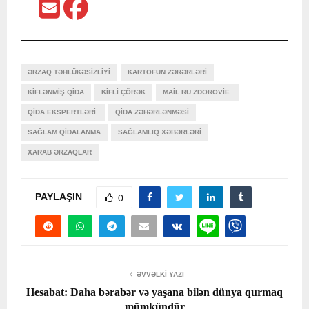
ƏRZAQ TƏHLÜKƏSIZLIYI
KARTOFUN ZƏRƏRLƏRI
KIFLƏNMIŞ QIDA
KIFLI ÇÖRƏK
MAIL.RU ZDOROVIE.
QIDA EKSPERTLƏRI.
QIDA ZƏHƏRLƏNMƏSI
SAĞLAM QIDALANMA
SAĞLAMLIQ XƏBƏRLƏRI
XARAB ƏRZAQLAR
PAYLAŞIN
0
ƏVVƏLKI YAZI
Hesabat: Daha bərabər və yaşana bilən dünya qurmaq
mümkündür