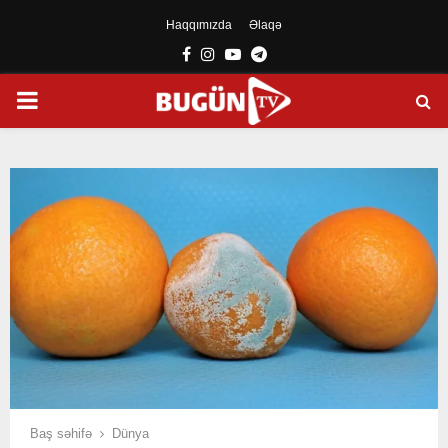
Haqqımızda
Əlaqə
Facebook
Instagram
Youtube
Telegram
PRIMARY
MENU
Baş səhifə
Dünya