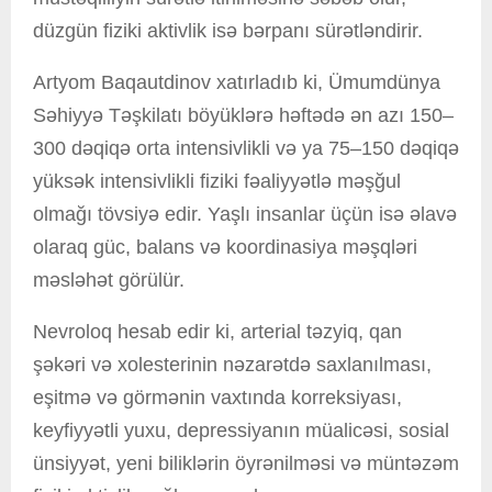
düzgün fiziki aktivlik isə bərpanı sürətləndirir.
Artyom Baqautdinov xatırladıb ki, Ümumdünya
Səhiyyə Təşkilatı böyüklərə həftədə ən azı 150–
300 dəqiqə orta intensivlikli və ya 75–150 dəqiqə
yüksək intensivlikli fiziki fəaliyyətlə məşğul
olmağı tövsiyə edir. Yaşlı insanlar üçün isə əlavə
olaraq güc, balans və koordinasiya məşqləri
məsləhət görülür.
Nevroloq hesab edir ki, arterial təzyiq, qan
şəkəri və xolesterinin nəzarətdə saxlanılması,
eşitmə və görmənin vaxtında korreksiyası,
keyfiyyətli yuxu, depressiyanın müalicəsi, sosial
ünsiyyət, yeni biliklərin öyrənilməsi və müntəzəm