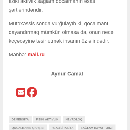
fiziki aktivlik sağlam qocalmanın əsas
şərtlərindəndir.
Mütəxəssis sonda vurğulayıb ki, qocalmanı
dayandırmaq mümkün olmasa da, onun necə
keçəcəyinə təsir etmək insanın öz əlindədir.
Mənbə:
mail.ru
Aynur Camal
DEMENSIYA
FIZIKI AKTIVLIK
NEVROLOQ
QOCALMANIN QARŞISI
REABILITASIYA
SAĞLAM HƏYAT TƏRZI