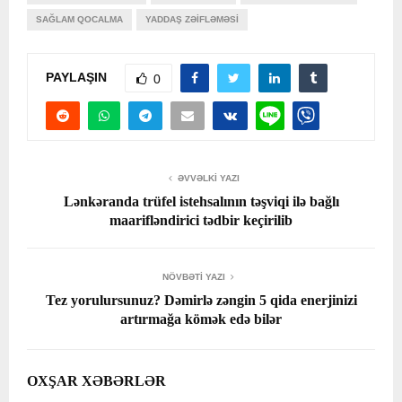
SAĞLAM QOCALMA
YADDAŞ ZƏIFLƏMƏSI
PAYLAŞIN
0
ƏVVƏLKI YAZI
Lənkəranda trüfel istehsalının təşviqi ilə bağlı
maarifləndirici tədbir keçirilib
NÖVBƏTI YAZI
Tez yorulursunuz? Dəmirlə zəngin 5 qida enerjinizi
artırmağa kömək edə bilər
OXŞAR XƏBƏRLƏR