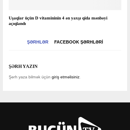
Uşaqlar üçün D vitamininin 4 ən yaxşı qida mənbəyi
açıqlandı
ŞƏRHLƏR
FACEBOOK ŞƏRHLƏRI
ŞƏRH YAZIN
Şərh yaza bilmək üçün
giriş etməlisiniz
.