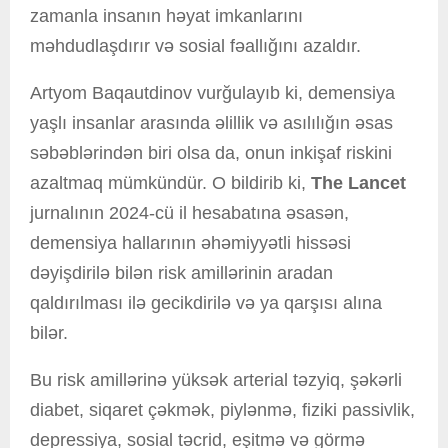
zamanla insanın həyat imkanlarını
məhdudlaşdırır və sosial fəallığını azaldır.
Artyom Baqautdinov vurğulayıb ki, demensiya
yaşlı insanlar arasında əlillik və asılılığın əsas
səbəblərindən biri olsa da, onun inkişaf riskini
azaltmaq mümkündür. O bildirib ki,
The Lancet
jurnalının 2024-cü il hesabatına əsasən,
demensiya hallarının əhəmiyyətli hissəsi
dəyişdirilə bilən risk amillərinin aradan
qaldırılması ilə gecikdirilə və ya qarşısı alına
bilər.
Bu risk amillərinə yüksək arterial təzyiq, şəkərli
diabet, siqaret çəkmək, piylənmə, fiziki passivlik,
depressiya, sosial təcrid, eşitmə və görmə