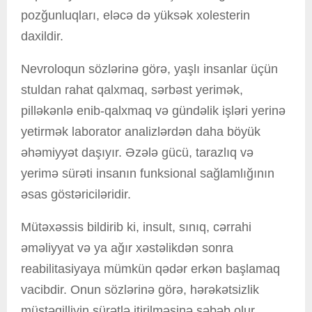
pozğunluqları, eləcə də yüksək xolesterin
daxildir.
Nevroloqun sözlərinə görə, yaşlı insanlar üçün
stuldan rahat qalxmaq, sərbəst yerimək,
pilləkənlə enib-qalxmaq və gündəlik işləri yerinə
yetirmək laborator analizlərdən daha böyük
əhəmiyyət daşıyır. Əzələ gücü, tarazlıq və
yerimə sürəti insanın funksional sağlamlığının
əsas göstəriciləridir.
Mütəxəssis bildirib ki, insult, sınıq, cərrahi
əməliyyat və ya ağır xəstəlikdən sonra
reabilitasiyaya mümkün qədər erkən başlamaq
vacibdir. Onun sözlərinə görə, hərəkətsizlik
müstəqilliyin sürətlə itirilməsinə səbəb olur,