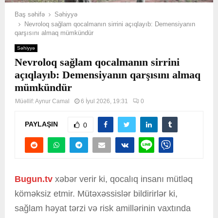
Baş səhifə
Səhiyyə
Nevroloq sağlam qocalmanın sirrini açıqlayıb: Demensiyanın
qarşısını almaq mümkündür
Səhiyyə
Nevroloq sağlam qocalmanın sirrini
açıqlayıb: Demensiyanın qarşısını almaq
mümkündür
Müəllif:
Aynur Camal
6 İyul 2026, 19:31
0
PAYLAŞIN
0
Bugun.tv
xəbər verir ki, qocalıq insanı mütləq
köməksiz etmir. Mütəxəssislər bildirirlər ki,
sağlam həyat tərzi və risk amillərinin vaxtında