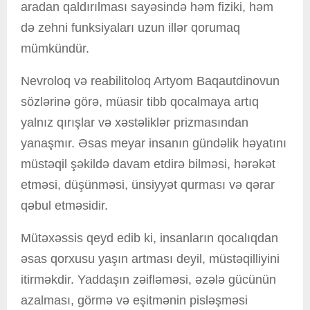
aradan qaldırılması sayəsində həm fiziki, həm
də zehni funksiyaları uzun illər qorumaq
mümkündür.
Nevroloq və reabilitoloq Artyom Baqautdinovun
sözlərinə görə, müasir tibb qocalmaya artıq
yalnız qırışlar və xəstəliklər prizmasından
yanaşmır. Əsas meyar insanın gündəlik həyatını
müstəqil şəkildə davam etdirə bilməsi, hərəkət
etməsi, düşünməsi, ünsiyyət qurması və qərar
qəbul etməsidir.
Mütəxəssis qeyd edib ki, insanların qocalıqdan
əsas qorxusu yaşın artması deyil, müstəqilliyini
itirməkdir. Yaddaşın zəifləməsi, əzələ gücünün
azalması, görmə və eşitmənin pisləşməsi