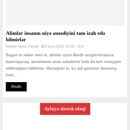
Alimlər insanın niyə əsnədiyini tam izah edə
bilmirlər
Müəllif:
Aynur Camal
9 İyun 2026, 20:59
0
Bugun.tv xəbər verir ki, alimlər uzun illərdir araşdırılmasına
baxmayaraq, əsnəmənin əsas səbəbinin hələ də tam müəyyən
edilmədiyini bildirirlər. Maraqlıdır ki, bu adi görünən davranış
həm...
Ətraflı
Aylaya dəstək olaq!