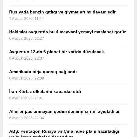
Rusiyada benzin qıtlığı və qiymət artımı davam edir
7 Avqust 2026, 11:24
Həkimlər avqustda bu 4 meyvəni yeməyi məsləhət görür
6 Avqust 2026, 22:27
Avqustun 12-də 6 planet bir xəttdə düzüləcək
6 Avqust 2026, 22:07
Amerikada birja qarışıq bağlandı
6 Avqust 2026, 22:00
İran Körfəz ölkələrini xəbərdar etdi
6 Avqust 2026, 21:41
Alimlər paslanmayan qədim dəmirin sirrini açıqladılar
6 Avqust 2026, 21:04
ABŞ, Pentaqon Rusiya və Çinə nüvə planı hazırladığı