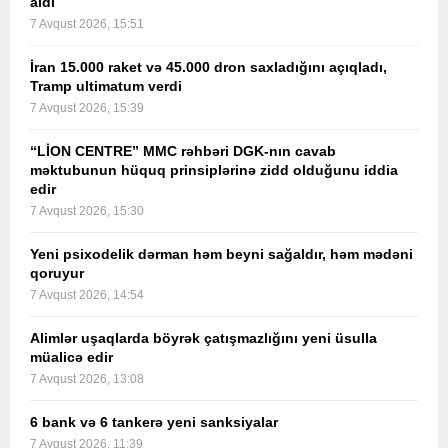
aldı
7 Avqust 2026, 15:51
İran 15.000 raket və 45.000 dron saxladığını açıqladı,
Tramp ultimatum verdi
7 Avqust 2026, 15:39
“LİON CENTRE” MMC rəhbəri DGK-nın cavab
məktubunun hüquq prinsiplərinə zidd olduğunu iddia
edir
7 Avqust 2026, 15:30
Yeni psixodelik dərman həm beyni sağaldır, həm mədəni
qoruyur
7 Avqust 2026, 14:54
Alimlər uşaqlarda böyrək çatışmazlığını yeni üsulla
müalicə edir
7 Avqust 2026, 13:08
6 bank və 6 tankerə yeni sanksiyalar
7 Avqust 2026, 11:39