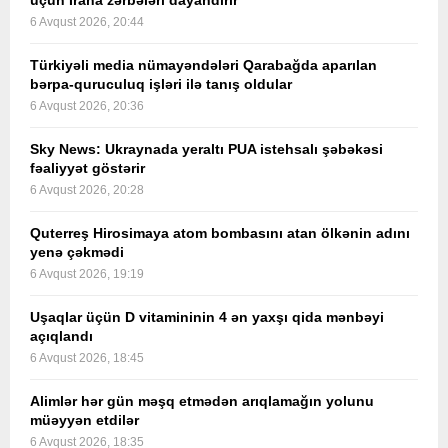
üçün İrana zərbələri dayandırır
6 Avqust 2026, 20:44
Türkiyəli media nümayəndələri Qarabağda aparılan
bərpa-quruculuq işləri ilə tanış oldular
6 Avqust 2026, 20:36
Sky News: Ukraynada yeraltı PUA istehsalı şəbəkəsi
fəaliyyət göstərir
6 Avqust 2026, 20:28
Quterreş Hirosimaya atom bombasını atan ölkənin adını
yenə çəkmədi
6 Avqust 2026, 19:19
Uşaqlar üçün D vitamininin 4 ən yaxşı qida mənbəyi
açıqlandı
6 Avqust 2026, 18:45
Alimlər hər gün məşq etmədən arıqlamağın yolunu
müəyyən etdilər
6 Avqust 2026, 18:35