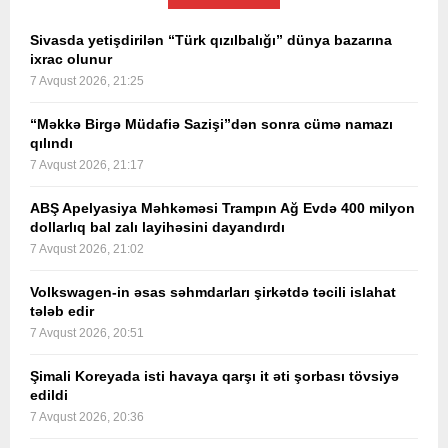
Sivasda yetişdirilən “Türk qızılbalığı” dünya bazarına
ixrac olunur
7 Avqust 2026, 21:25
“Məkkə Birgə Müdafiə Sazişi”dən sonra cümə namazı
qılındı
7 Avqust 2026, 21:17
ABŞ Apelyasiya Məhkəməsi Trampın Ağ Evdə 400 milyon
dollarlıq bal zalı layihəsini dayandırdı
7 Avqust 2026, 21:02
Volkswagen-in əsas səhmdarları şirkətdə təcili islahat
tələb edir
7 Avqust 2026, 20:51
Şimali Koreyada isti havaya qarşı it əti şorbası tövsiyə
edildi
7 Avqust 2026, 20:36