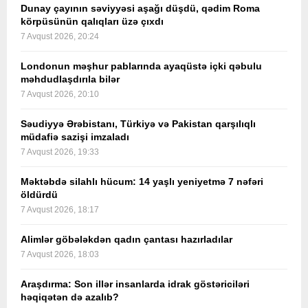
Dunay çayının səviyyəsi aşağı düşdü, qədim Roma
körpüsünün qalıqları üzə çıxdı
7 Avqust 2026, 20:24
Londonun məşhur pablarında ayaqüstə içki qəbulu
məhdudlaşdırıla bilər
7 Avqust 2026, 20:10
Səudiyyə Ərəbistanı, Türkiyə və Pakistan qarşılıqlı
müdafiə sazişi imzaladı
7 Avqust 2026, 19:33
Məktəbdə silahlı hücum: 14 yaşlı yeniyetmə 7 nəfəri
öldürdü
7 Avqust 2026, 18:17
Alimlər göbələkdən qadın çantası hazırladılar
7 Avqust 2026, 18:03
Araşdırma: Son illər insanlarda idrak göstəriciləri
həqiqətən də azalıb?