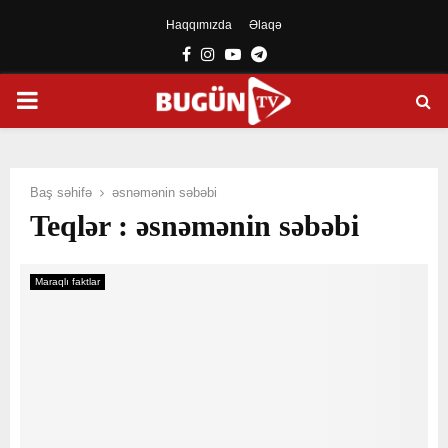
Haqqımızda
Əlaqə
Facebook
Instagram
Youtube
Telegram
PRIMARY
MENU
Baş səhifə
əsnəmənin səbəbi
Teqlər : əsnəmənin səbəbi
Maraqlı faktlar