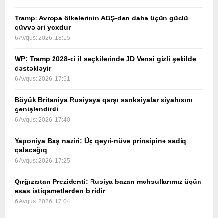
Tramp: Avropa ölkələrinin ABŞ-dan daha üçün güclü
qüvvələri yoxdur
6 Avqust 2026, 18:15
WP: Tramp 2028-ci il seçkilərində JD Vensi gizli şəkildə
dəstəkləyir
6 Avqust 2026, 17:51
Böyük Britaniya Rusiyaya qarşı sanksiyalar siyahısını
genişləndirdi
6 Avqust 2026, 17:40
Yaponiya Baş naziri: Üç qeyri-nüvə prinsipinə sadiq
qalacağıq
6 Avqust 2026, 17:25
Qırğızıstan Prezidenti: Rusiya bazarı məhsullarımız üçün
əsas istiqamətlərdən biridir
6 Avqust 2026, 17:04