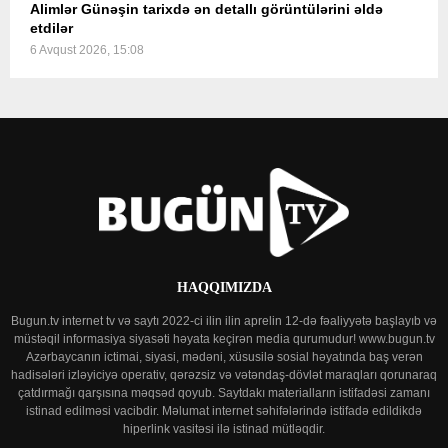
Alimlər Günəşin tarixdə ən detallı görüntülərini əldə
etdilər
6 Avqust 2026, 15:08
HAQQIMIZDA
Bugun.tv internet tv və saytı 2022-ci ilin ilin aprelin 12-də fəaliyyətə başlayıb və
müstəqil informasiya siyasəti həyata keçirən media qurumudur! www.bugun.tv
Azərbaycanın ictimai, siyasi, mədəni, xüsusilə sosial həyatında baş verən
hadisələri izləyiciyə operativ, qərəzsiz və vətəndaş-dövlət maraqları qorunaraq
çatdırmağı qarşısına məqsəd qoyub. Saytdakı materialların istifadəsi zamanı
istinad edilməsi vacibdir. Məlumat internet səhifələrində istifadə edildikdə
hiperlink vasitəsi ilə istinad mütləqdir.