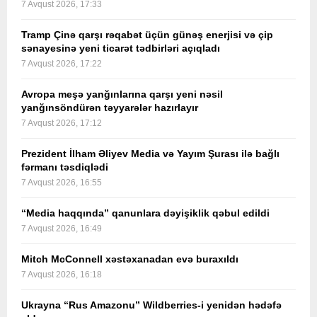
7 Avqust 2026, 17:33
Tramp Çinə qarşı rəqabət üçün günəş enerjisi və çip
sənayesinə yeni ticarət tədbirləri açıqladı
7 Avqust 2026, 17:22
Avropa meşə yanğınlarına qarşı yeni nəsil
yanğınsöndürən təyyarələr hazırlayır
7 Avqust 2026, 17:12
Prezident İlham Əliyev Media və Yayım Şurası ilə bağlı
fərmanı təsdiqlədi
7 Avqust 2026, 16:55
“Media haqqında” qanunlara dəyişiklik qəbul edildi
7 Avqust 2026, 16:49
Mitch McConnell xəstəxanadan evə buraxıldı
7 Avqust 2026, 16:18
Ukrayna “Rus Amazonu” Wildberries-i yenidən hədəfə