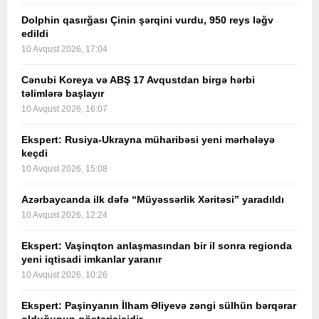
Dolphin qasırğası Çinin şərqini vurdu, 950 reys ləğv
edildi
10 Avqust 2026, 17:04
Cənubi Koreya və ABŞ 17 Avqustdan birgə hərbi
təlimlərə başlayır
10 Avqust 2026, 16:07
Ekspert: Rusiya-Ukrayna müharibəsi yeni mərhələyə
keçdi
10 Avqust 2026, 15:08
Azərbaycanda ilk dəfə “Müyəssərlik Xəritəsi” yaradıldı
10 Avqust 2026, 12:24
Ekspert: Vaşinqton anlaşmasından bir il sonra regionda
yeni iqtisadi imkanlar yaranır
10 Avqust 2026, 10:26
Ekspert: Paşinyanın İlham Əliyevə zəngi sülhün bərqərar