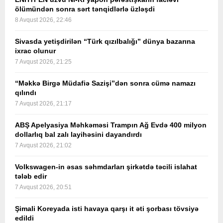
ölümündən sonra sərt tənqidlərlə üzləşdi
8 Avqust 2026, 22:46
Sivasda yetişdirilən “Türk qızılbalığı” dünya bazarına
ixrac olunur
7 Avqust 2026, 21:25
“Məkkə Birgə Müdafiə Sazişi”dən sonra cümə namazı
qılındı
7 Avqust 2026, 21:17
ABŞ Apelyasiya Məhkəməsi Trampın Ağ Evdə 400 milyon
dollarlıq bal zalı layihəsini dayandırdı
7 Avqust 2026, 21:02
Volkswagen-in əsas səhmdarları şirkətdə təcili islahat
tələb edir
7 Avqust 2026, 20:51
Şimali Koreyada isti havaya qarşı it əti şorbası tövsiyə
edildi