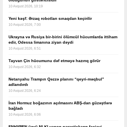
olduğunun göstəricisidir
10 Avqust 2026, 10:19
Yeni kəşf: Ərzaq robotları sınaqdan keçirilir
10 Avqust 2026, 7:00
Ukrayna və Rusiya bir-birini ölümcül hücumlarda ittiham
edir, Odessa limanına ziyan dəydi
10 Avqust 2026, 6:51
Tayvan Çin hücumunu dəf etməyə hazırıq görür
10 Avqust 2026, 6:32
Netanyahu Trampın Qəzzə planını “qeyri-məqbul”
adlandırdı
10 Avqust 2026, 6:24
İran Hormuz boğazının açılmasını ABŞ-dan güzəştlərə
bağladı
10 Avqust 2026, 6:06
ENHYPEN üzvü NI-KI yapon pərəstişkarın faciəvi