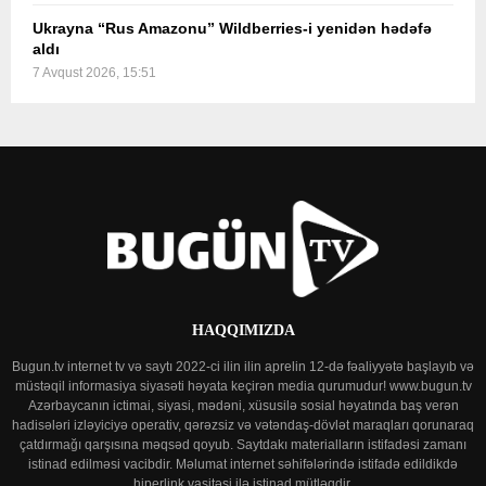
Ukrayna “Rus Amazonu” Wildberries-i yenidən hədəfə
aldı
7 Avqust 2026, 15:51
HAQQIMIZDA
Bugun.tv internet tv və saytı 2022-ci ilin ilin aprelin 12-də fəaliyyətə başlayıb və
müstəqil informasiya siyasəti həyata keçirən media qurumudur! www.bugun.tv
Azərbaycanın ictimai, siyasi, mədəni, xüsusilə sosial həyatında baş verən
hadisələri izləyiciyə operativ, qərəzsiz və vətəndaş-dövlət maraqları qorunaraq
çatdırmağı qarşısına məqsəd qoyub. Saytdakı materialların istifadəsi zamanı
istinad edilməsi vacibdir. Məlumat internet səhifələrində istifadə edildikdə
hiperlink vasitəsi ilə istinad mütləqdir.