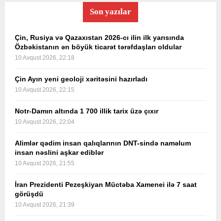
Son yazılar
Çin, Rusiya və Qazaxıstan 2026-cı ilin ilk yarısında
Özbəkistanın ən böyük ticarət tərəfdaşları oldular
10 Avqust 2026, 22:18
Çin Ayın yeni geoloji xəritəsini hazırladı
10 Avqust 2026, 22:15
Notr-Damın altında 1 700 illik tarix üzə çıxır
10 Avqust 2026, 22:04
Alimlər qədim insan qalıqlarının DNT-sində naməlum
insan nəslini aşkar ediblər
10 Avqust 2026, 21:55
İran Prezidenti Pezeşkiyan Müctəba Xamenei ilə 7 saat
görüşdü
10 Avqust 2026, 21:39