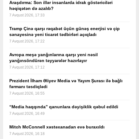
Araşdırma: Son illər insanlarda idrak göstəriciləri
həqiqətən də azalıb?
7 Avqust 2026, 17:33
Tramp Çinə qarşı rəqabət üçün günəş enerjisi və çip
sənayesinə yeni ticarət tədbirləri açıqladı
7 Avqust 2026, 17:22
Avropa meşə yanğınlarına qarşı yeni nəsil
yanğınsöndürən təyyarələr hazırlayır
7 Avqust 2026, 17:12
Prezident İlham Əliyev Media və Yayım Şurası ilə bağlı
fərmanı təsdiqlədi
7 Avqust 2026, 16:55
“Media haqqında” qanunlara dəyişiklik qəbul edildi
7 Avqust 2026, 16:49
Mitch McConnell xəstəxanadan evə buraxıldı
7 Avqust 2026, 16:18