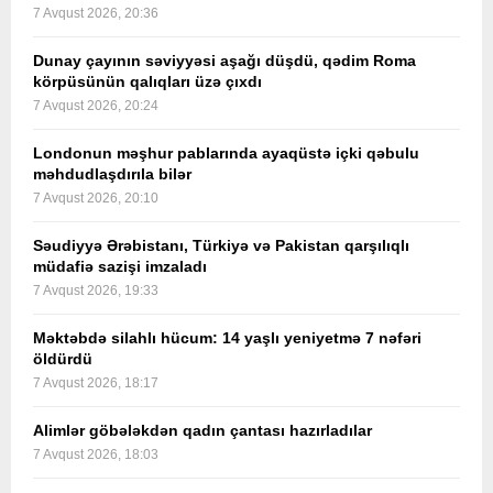
7 Avqust 2026, 20:36
Dunay çayının səviyyəsi aşağı düşdü, qədim Roma
körpüsünün qalıqları üzə çıxdı
7 Avqust 2026, 20:24
Londonun məşhur pablarında ayaqüstə içki qəbulu
məhdudlaşdırıla bilər
7 Avqust 2026, 20:10
Səudiyyə Ərəbistanı, Türkiyə və Pakistan qarşılıqlı
müdafiə sazişi imzaladı
7 Avqust 2026, 19:33
Məktəbdə silahlı hücum: 14 yaşlı yeniyetmə 7 nəfəri
öldürdü
7 Avqust 2026, 18:17
Alimlər göbələkdən qadın çantası hazırladılar
7 Avqust 2026, 18:03