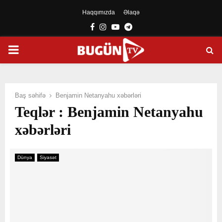
Haqqımızda
Əlaqə
Facebook
Instagram
Youtube
Telegram
PRIMARY
MENU
Baş səhifə
Benjamin Netanyahu xəbərləri
Teqlər : Benjamin Netanyahu
xəbərləri
Dünya
Siyasət