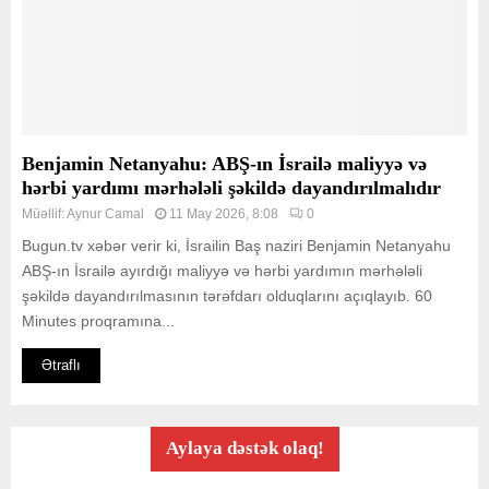
Benjamin Netanyahu: ABŞ-ın İsrailə maliyyə və
hərbi yardımı mərhələli şəkildə dayandırılmalıdır
Müəllif:
Aynur Camal
11 May 2026, 8:08
0
Bugun.tv xəbər verir ki, İsrailin Baş naziri Benjamin Netanyahu
ABŞ-ın İsrailə ayırdığı maliyyə və hərbi yardımın mərhələli
şəkildə dayandırılmasının tərəfdarı olduqlarını açıqlayıb. 60
Minutes proqramına...
Ətraflı
Aylaya dəstək olaq!