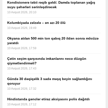
Kondisionerə təbii rəqib gəldi: Damda toplanan yağış
suyu şəhərləri sərinləşdirəcək
10 Avqust 2026, 20:10
Kolumbiyada zəlzələ – ən azı 20 ölü
10 Avqust 2026, 19:49
Okyana atılan 500 min ton qabıq 20 ildən sonra möcüzə
yaratdı
10 Avqust 2026, 17:59
Çətin seçim qarşısında imkanlarını necə düzgün
qiymətləndirməli?
10 Avqust 2026, 17:43
Gündə 30 dəqiqəlik 3 sadə məşq beyin sağlamlığını
qoruyur
10 Avqust 2026, 17:32
Hindistanda gənclər etiraz aksiyasını polis dağıtdı
10 Avqust 2026, 17:12