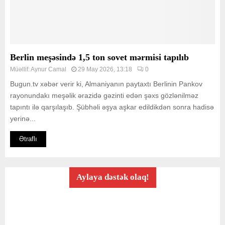
Berlin meşəsində 1,5 ton sovet mərmisi tapılıb
Müəllif:
Aynur Camal
29 May 2026, 13:18
0
Bugun.tv xəbər verir ki, Almaniyanın paytaxtı Berlinin Pankov
rayonundakı meşəlik ərazidə gəzinti edən şəxs gözlənilməz
tapıntı ilə qarşılaşıb. Şübhəli əşya aşkar edildikdən sonra hadisə
yerinə...
Ətraflı
Aylaya dəstək olaq!