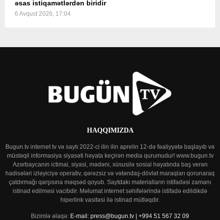
əsas istiqamətlərdən biridir
6 Avqust 2026, 17:04
HAQQIMIZDA
Bugun.tv internet tv və saytı 2022-ci ilin ilin aprelin 12-də fəaliyyətə başlayıb və
müstəqil informasiya siyasəti həyata keçirən media qurumudur! www.bugun.tv
Azərbaycanın ictimai, siyasi, mədəni, xüsusilə sosial həyatında baş verən
hadisələri izləyiciyə operativ, qərəzsiz və vətəndaş-dövlət maraqları qorunaraq
çatdırmağı qarşısına məqsəd qoyub. Saytdakı materialların istifadəsi zamanı
istinad edilməsi vacibdir. Məlumat internet səhifələrində istifadə edildikdə
hiperlink vasitəsi ilə istinad mütləqdir.
Bizimlə əlaqə:
E-mail: press@bugun.tv | +994 51 567 32 09