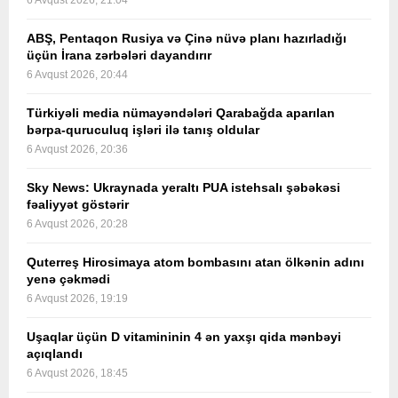
6 Avqust 2026, 21:04
ABŞ, Pentaqon Rusiya və Çinə nüvə planı hazırladığı
üçün İrana zərbələri dayandırır
6 Avqust 2026, 20:44
Türkiyəli media nümayəndələri Qarabağda aparılan
bərpa-quruculuq işləri ilə tanış oldular
6 Avqust 2026, 20:36
Sky News: Ukraynada yeraltı PUA istehsalı şəbəkəsi
fəaliyyət göstərir
6 Avqust 2026, 20:28
Quterreş Hirosimaya atom bombasını atan ölkənin adını
yenə çəkmədi
6 Avqust 2026, 19:19
Uşaqlar üçün D vitamininin 4 ən yaxşı qida mənbəyi
açıqlandı
6 Avqust 2026, 18:45