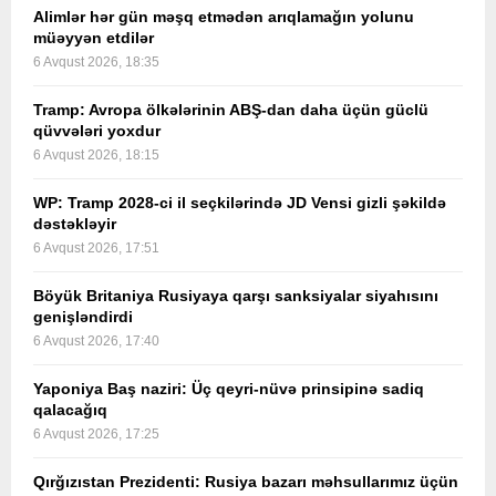
Alimlər hər gün məşq etmədən arıqlamağın yolunu
müəyyən etdilər
6 Avqust 2026, 18:35
Tramp: Avropa ölkələrinin ABŞ-dan daha üçün güclü
qüvvələri yoxdur
6 Avqust 2026, 18:15
WP: Tramp 2028-ci il seçkilərində JD Vensi gizli şəkildə
dəstəkləyir
6 Avqust 2026, 17:51
Böyük Britaniya Rusiyaya qarşı sanksiyalar siyahısını
genişləndirdi
6 Avqust 2026, 17:40
Yaponiya Baş naziri: Üç qeyri-nüvə prinsipinə sadiq
qalacağıq
6 Avqust 2026, 17:25
Qırğızıstan Prezidenti: Rusiya bazarı məhsullarımız üçün