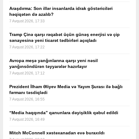
Araşdırma: Son illər insanlarda idrak göstəriciləri
həqiqətən də azalıb?
7 Avqust 2026, 17:33
Tramp Çinə qarşı rəqabət üçün günəş enerjisi və çip
sənayesinə yeni ticarət tədbirləri açıqladı
7 Avqust 2026, 17:22
Avropa meşə yanğınlarına qarşı yeni nəsil
yanğınsöndürən təyyarələr hazırlayır
7 Avqust 2026, 17:12
Prezident İlham Əliyev Media və Yayım Şurası ilə bağlı
fərmanı təsdiqlədi
7 Avqust 2026, 16:55
“Media haqqında” qanunlara dəyişiklik qəbul edildi
7 Avqust 2026, 16:49
Mitch McConnell xəstəxanadan evə buraxıldı