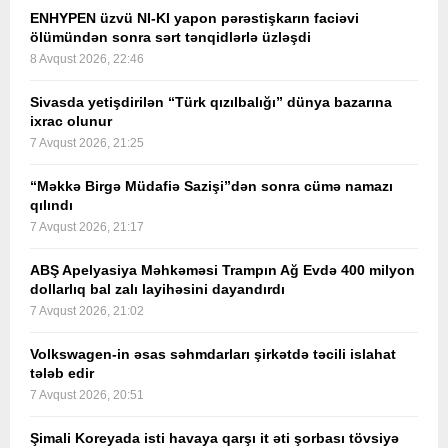
ENHYPEN üzvü NI-KI yapon pərəstişkarın faciəvi
ölümündən sonra sərt tənqidlərlə üzləşdi
8 Avqust 2026, 22:46
Sivasda yetişdirilən “Türk qızılbalığı” dünya bazarına
ixrac olunur
7 Avqust 2026, 21:25
“Məkkə Birgə Müdafiə Sazişi”dən sonra cümə namazı
qılındı
7 Avqust 2026, 21:17
ABŞ Apelyasiya Məhkəməsi Trampın Ağ Evdə 400 milyon
dollarlıq bal zalı layihəsini dayandırdı
7 Avqust 2026, 21:02
Volkswagen-in əsas səhmdarları şirkətdə təcili islahat
tələb edir
7 Avqust 2026, 20:51
Şimali Koreyada isti havaya qarşı it əti şorbası tövsiyə