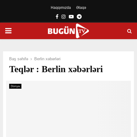
Haqqımızda
Əlaqə
Facebook
Instagram
Youtube
Telegram
PRIMARY
MENU
Baş səhifə
Berlin xəbərləri
Teqlər : Berlin xəbərləri
Dünya