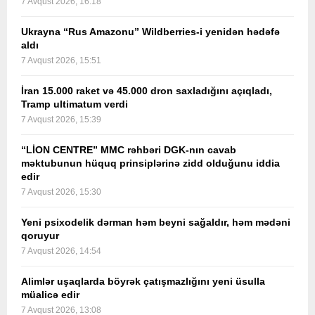
7 Avqust 2026, 16:18
Ukrayna “Rus Amazonu” Wildberries-i yenidən hədəfə
aldı
7 Avqust 2026, 15:51
İran 15.000 raket və 45.000 dron saxladığını açıqladı,
Tramp ultimatum verdi
7 Avqust 2026, 15:39
“LİON CENTRE” MMC rəhbəri DGK-nın cavab
məktubunun hüquq prinsiplərinə zidd olduğunu iddia
edir
7 Avqust 2026, 15:30
Yeni psixodelik dərman həm beyni sağaldır, həm mədəni
qoruyur
7 Avqust 2026, 14:54
Alimlər uşaqlarda böyrək çatışmazlığını yeni üsulla
müalicə edir
7 Avqust 2026, 13:08