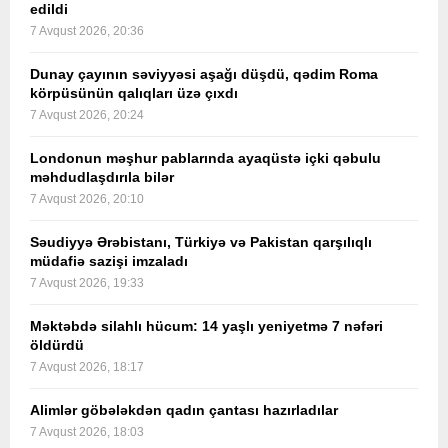
edildi
7 Avqust 2026, 20:36
Dunay çayının səviyyəsi aşağı düşdü, qədim Roma
körpüsünün qalıqları üzə çıxdı
7 Avqust 2026, 20:24
Londonun məşhur pablarında ayaqüstə içki qəbulu
məhdudlaşdırıla bilər
7 Avqust 2026, 20:10
Səudiyyə Ərəbistanı, Türkiyə və Pakistan qarşılıqlı
müdafiə sazişi imzaladı
7 Avqust 2026, 19:33
Məktəbdə silahlı hücum: 14 yaşlı yeniyetmə 7 nəfəri
öldürdü
7 Avqust 2026, 18:17
Alimlər göbələkdən qadın çantası hazırladılar
7 Avqust 2026, 18:03