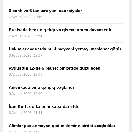
6 bank və 6 tankerə yeni sanksiyalar
7 Avqust 2026, 11:39
Rusiyada benzin qıtlığı və qiymət artımı davam edir
7 Avqust 2026, 11:24
Həkimlər avqustda bu 4 meyvəni yeməyi məsləhət görür
6 Avqust 2026, 22:27
Avqustun 12-də 6 planet bir xəttdə düzüləcək
6 Avqust 2026, 22:07
Amerikada birja qarışıq bağlandı
6 Avqust 2026, 22:00
İran Körfəz ölkələrini xəbərdar etdi
6 Avqust 2026, 21:41
Alimlər paslanmayan qədim dəmirin sirrini açıqladılar