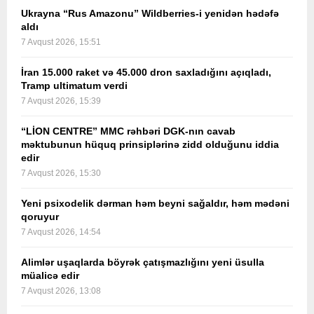
Ukrayna “Rus Amazonu” Wildberries-i yenidən hədəfə
aldı
7 Avqust 2026, 15:51
İran 15.000 raket və 45.000 dron saxladığını açıqladı,
Tramp ultimatum verdi
7 Avqust 2026, 15:39
“LİON CENTRE” MMC rəhbəri DGK-nın cavab
məktubunun hüquq prinsiplərinə zidd olduğunu iddia
edir
7 Avqust 2026, 15:30
Yeni psixodelik dərman həm beyni sağaldır, həm mədəni
qoruyur
7 Avqust 2026, 14:54
Alimlər uşaqlarda böyrək çatışmazlığını yeni üsulla
müalicə edir
7 Avqust 2026, 13:08