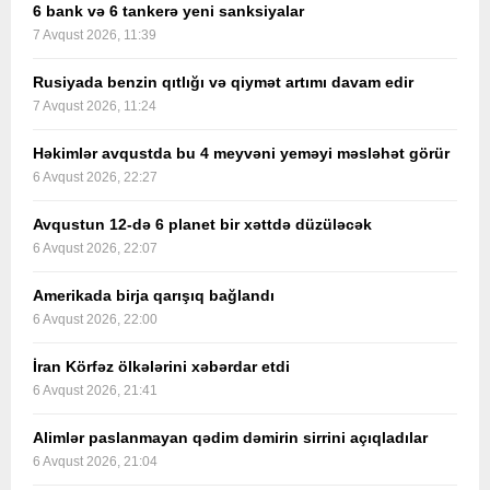
6 bank və 6 tankerə yeni sanksiyalar
7 Avqust 2026, 11:39
Rusiyada benzin qıtlığı və qiymət artımı davam edir
7 Avqust 2026, 11:24
Həkimlər avqustda bu 4 meyvəni yeməyi məsləhət görür
6 Avqust 2026, 22:27
Avqustun 12-də 6 planet bir xəttdə düzüləcək
6 Avqust 2026, 22:07
Amerikada birja qarışıq bağlandı
6 Avqust 2026, 22:00
İran Körfəz ölkələrini xəbərdar etdi
6 Avqust 2026, 21:41
Alimlər paslanmayan qədim dəmirin sirrini açıqladılar
6 Avqust 2026, 21:04