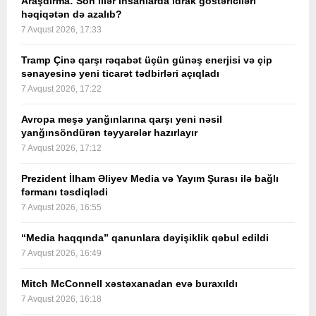
Araşdırma: Son illər insanlarda idrak göstəriciləri
həqiqətən də azalıb?
7 Avqust 2026, 17:33
Tramp Çinə qarşı rəqabət üçün günəş enerjisi və çip
sənayesinə yeni ticarət tədbirləri açıqladı
7 Avqust 2026, 17:22
Avropa meşə yanğınlarına qarşı yeni nəsil
yanğınsöndürən təyyarələr hazırlayır
7 Avqust 2026, 17:12
Prezident İlham Əliyev Media və Yayım Şurası ilə bağlı
fərmanı təsdiqlədi
7 Avqust 2026, 16:55
“Media haqqında” qanunlara dəyişiklik qəbul edildi
7 Avqust 2026, 16:49
Mitch McConnell xəstəxanadan evə buraxıldı
7 Avqust 2026, 16:18