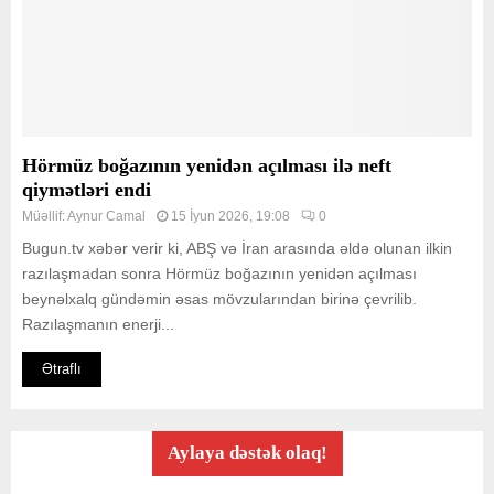
Hörmüz boğazının yenidən açılması ilə neft
qiymətləri endi
Müəllif:
Aynur Camal
15 İyun 2026, 19:08
0
Bugun.tv xəbər verir ki, ABŞ və İran arasında əldə olunan ilkin
razılaşmadan sonra Hörmüz boğazının yenidən açılması
beynəlxalq gündəmin əsas mövzularından birinə çevrilib.
Razılaşmanın enerji...
Ətraflı
Aylaya dəstək olaq!