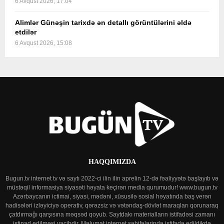
6 Avqust 2026, 17:04
Alimlər Günəşin tarixdə ən detallı görüntülərini əldə
etdilər
6 Avqust 2026, 15:08
HAQQIMIZDA
Bugun.tv internet tv və saytı 2022-ci ilin ilin aprelin 12-də fəaliyyətə başlayıb və
müstəqil informasiya siyasəti həyata keçirən media qurumudur! www.bugun.tv
Azərbaycanın ictimai, siyasi, mədəni, xüsusilə sosial həyatında baş verən
hadisələri izləyiciyə operativ, qərəzsiz və vətəndaş-dövlət maraqları qorunaraq
çatdırmağı qarşısına məqsəd qoyub. Saytdakı materialların istifadəsi zamanı
istinad edilməsi vacibdir. Məlumat internet səhifələrində istifadə edildikdə