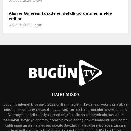
6 Avqust 2026, 17:04
Alimlər Günəşin tarixdə ən detallı görüntülərini əldə
etdilər
6 Avqust 2026, 15:08
HAQQIMIZDA
Bugun.tv internet tv və saytı 2022-ci ilin ilin aprelin 12-də fəaliyyətə başlayıb və
müstəqil informasiya siyasəti həyata keçirən media qurumudur! www.bugun.tv
Azərbaycanın ictimai, siyasi, mədəni, xüsusilə sosial həyatında baş verən
hadisələri izləyiciyə operativ, qərəzsiz və vətəndaş-dövlət maraqları qorunaraq
çatdırmağı qarşısına məqsəd qoyub. Saytdakı materialların istifadəsi zamanı
istinad edilməsi vacibdir. Məlumat internet səhifələrində istifadə edildikdə