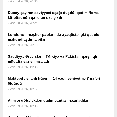
7 Avqust 2026, 20:36
Dunay çayının səviyyəsi aşağı düşdü, qədim Roma
körpüsünün qalıqları üzə çıxdı
7 Avqust 2026, 20:24
Londonun məşhur pablarında ayaqüstə içki qəbulu
məhdudlaşdırıla bilər
7 Avqust 2026, 20:10
Səudiyyə Ərəbistanı, Türkiyə və Pakistan qarşılıqlı
müdafiə sazişi imzaladı
7 Avqust 2026, 19:33
Məktəbdə silahlı hücum: 14 yaşlı yeniyetmə 7 nəfəri
öldürdü
7 Avqust 2026, 18:17
Alimlər göbələkdən qadın çantası hazırladılar
7 Avqust 2026, 18:03