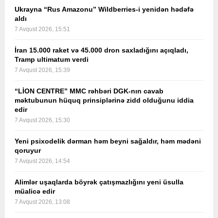
Ukrayna “Rus Amazonu” Wildberries-i yenidən hədəfə
aldı
7 Avqust 2026, 15:51
İran 15.000 raket və 45.000 dron saxladığını açıqladı,
Tramp ultimatum verdi
7 Avqust 2026, 15:39
“LİON CENTRE” MMC rəhbəri DGK-nın cavab
məktubunun hüquq prinsiplərinə zidd olduğunu iddia
edir
7 Avqust 2026, 15:30
Yeni psixodelik dərman həm beyni sağaldır, həm mədəni
qoruyur
7 Avqust 2026, 14:54
Alimlər uşaqlarda böyrək çatışmazlığını yeni üsulla
müalicə edir
7 Avqust 2026, 13:08