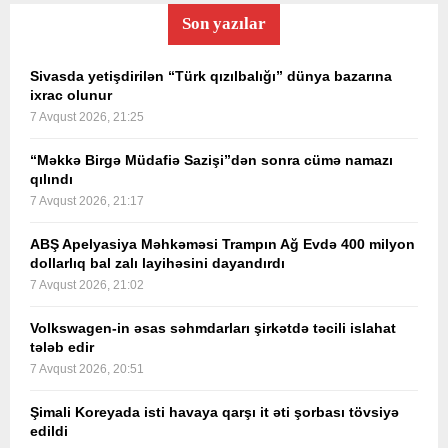
Son yazılar
Sivasda yetişdirilən “Türk qızılbalığı” dünya bazarına
ixrac olunur
7 Avqust 2026, 21:25
“Məkkə Birgə Müdafiə Sazişi”dən sonra cümə namazı
qılındı
7 Avqust 2026, 21:17
ABŞ Apelyasiya Məhkəməsi Trampın Ağ Evdə 400 milyon
dollarlıq bal zalı layihəsini dayandırdı
7 Avqust 2026, 21:02
Volkswagen-in əsas səhmdarları şirkətdə təcili islahat
tələb edir
7 Avqust 2026, 20:51
Şimali Koreyada isti havaya qarşı it əti şorbası tövsiyə
edildi