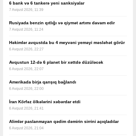
6 bank və 6 tankerə yeni sanksiyalar
7 Avqust 2026, 11:39
Rusiyada benzin qıtlığı və qiymət artımı davam edir
7 Avqust 2026, 11:24
Həkimlər avqustda bu 4 meyvəni yeməyi məsləhət görür
6 Avqust 2026, 22:27
Avqustun 12-də 6 planet bir xəttdə düzüləcək
6 Avqust 2026, 22:07
Amerikada birja qarışıq bağlandı
6 Avqust 2026, 22:00
İran Körfəz ölkələrini xəbərdar etdi
6 Avqust 2026, 21:41
Alimlər paslanmayan qədim dəmirin sirrini açıqladılar
6 Avqust 2026, 21:04