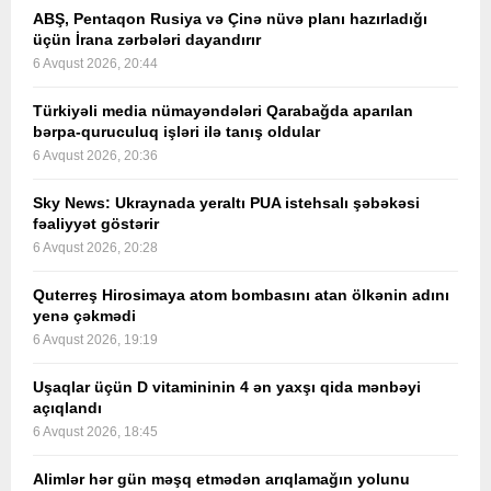
ABŞ, Pentaqon Rusiya və Çinə nüvə planı hazırladığı
üçün İrana zərbələri dayandırır
6 Avqust 2026, 20:44
Türkiyəli media nümayəndələri Qarabağda aparılan
bərpa-quruculuq işləri ilə tanış oldular
6 Avqust 2026, 20:36
Sky News: Ukraynada yeraltı PUA istehsalı şəbəkəsi
fəaliyyət göstərir
6 Avqust 2026, 20:28
Quterreş Hirosimaya atom bombasını atan ölkənin adını
yenə çəkmədi
6 Avqust 2026, 19:19
Uşaqlar üçün D vitamininin 4 ən yaxşı qida mənbəyi
açıqlandı
6 Avqust 2026, 18:45
Alimlər hər gün məşq etmədən arıqlamağın yolunu