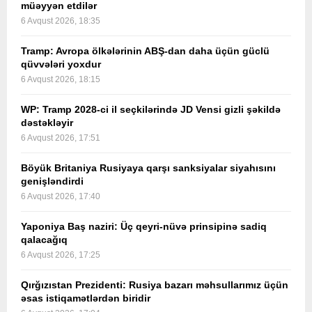
müəyyən etdilər
6 Avqust 2026, 18:35
Tramp: Avropa ölkələrinin ABŞ-dan daha üçün güclü
qüvvələri yoxdur
6 Avqust 2026, 18:15
WP: Tramp 2028-ci il seçkilərində JD Vensi gizli şəkildə
dəstəkləyir
6 Avqust 2026, 17:51
Böyük Britaniya Rusiyaya qarşı sanksiyalar siyahısını
genişləndirdi
6 Avqust 2026, 17:40
Yaponiya Baş naziri: Üç qeyri-nüvə prinsipinə sadiq
qalacağıq
6 Avqust 2026, 17:25
Qırğızıstan Prezidenti: Rusiya bazarı məhsullarımız üçün
əsas istiqamətlərdən biridir