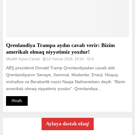
Qrenlandiya Trampa aydın cavab verir: Bizim
amerikalı olmaq niyyətimiz yoxdur!
Müəllif:
Aynur Camal
14 Yanvar 2026, 16:54
0
ABŞ prezidenti Donald Tramp Qrenlandiyadan cavab alıb.
Qrenlandiyanın Sənaye, Xammal, Mədənlər, Enerji, Hüquq-
mühafizə və Bərabərlik naziri Naaja Nathanielsen deyib: “Bizim
amerikalı olmaq niyyətimiz yoxdur”. Qrenlandiya...
Ətraflı
Aylaya dəstək olaq!