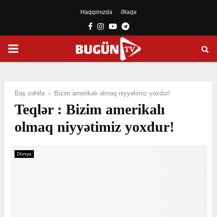
Haqqımızda
Əlaqə
Facebook
Instagram
Youtube
Telegram
PRIMARY
MENU
Baş səhifə
Bizim amerikalı olmaq niyyətimiz yoxdur!
Teqlər : Bizim amerikalı
olmaq niyyətimiz yoxdur!
Dünya