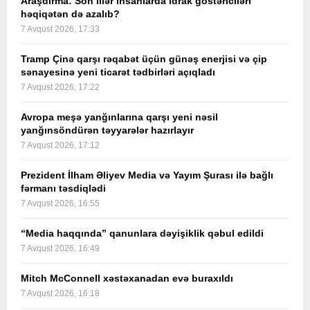
Araşdırma: Son illər insanlarda idrak göstəriciləri
həqiqətən də azalıb?
7 Avqust 2026, 17:33
Tramp Çinə qarşı rəqabət üçün günəş enerjisi və çip
sənayesinə yeni ticarət tədbirləri açıqladı
7 Avqust 2026, 17:22
Avropa meşə yanğınlarına qarşı yeni nəsil
yanğınsöndürən təyyarələr hazırlayır
7 Avqust 2026, 17:12
Prezident İlham Əliyev Media və Yayım Şurası ilə bağlı
fərmanı təsdiqlədi
7 Avqust 2026, 16:55
“Media haqqında” qanunlara dəyişiklik qəbul edildi
7 Avqust 2026, 16:49
Mitch McConnell xəstəxanadan evə buraxıldı
7 Avqust 2026, 16:18