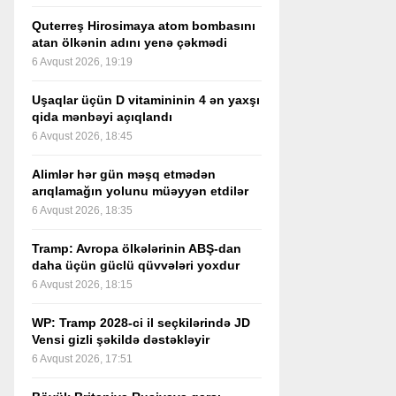
Quterreş Hirosimaya atom bombasını
atan ölkənin adını yenə çəkmədi
6 Avqust 2026, 19:19
Uşaqlar üçün D vitamininin 4 ən yaxşı
qida mənbəyi açıqlandı
6 Avqust 2026, 18:45
Alimlər hər gün məşq etmədən
arıqlamağın yolunu müəyyən etdilər
6 Avqust 2026, 18:35
Tramp: Avropa ölkələrinin ABŞ-dan
daha üçün güclü qüvvələri yoxdur
6 Avqust 2026, 18:15
WP: Tramp 2028-ci il seçkilərində JD
Vensi gizli şəkildə dəstəkləyir
6 Avqust 2026, 17:51