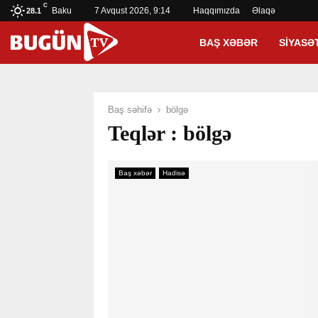
C
Baku
7 Avqust 2026, 9:14
Haqqımızda
Əlaqə
28.1
BAŞ XƏBƏR
SIYASƏ
Baş səhifə
bölgə
Teqlər : bölgə
Baş xəbər
Hadisə