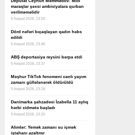
Deputat Ceyhun Məmmədov: Milli
maraqlar şəxsi ambisiyalara qurban
verilməməlidir
5 Avqust 2026, 23:55
Dörd nəfəri bıçaqlayan qadın həbs
edildi
5 Avqust 2026, 23:46
ABŞ deportasiya reysini bərpa etdi
5 Avqust 2026, 23:37
Məşhur TikTok fenomeni canlı yayım
zamanı güllələnərək öldürüldü
5 Avqust 2026, 23:28
Danimarka şahzadəsi İzabella 11 aylıq
hərbi xidmətə başladı
5 Avqust 2026, 23:20
Alimlər: Yemək zamanı su içmək
iştahanı azaltmır