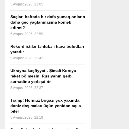
5 Avqust 2026, 23:05
Saçları həftədə bir dəfə yumaq onların
daha gec yağlanmasına kömək
edirmi?
5 Avqust 2026, 22:59
Rekord istilər təhlükəli hava buludları
yaradır
5 Avqust 2026, 22:42
Ukrayna kəşfiyyatı: Şimali Koreya
raket bölməsini Rusiyanın qərb
sərhədinə yerləşdirir
5 Avqust 2026, 22:37
Tramp: Hörmüz boğazı çox yaxında
dəniz daşımaları üçün yenidən açıla
bilər
5 Avqust 2026, 22:19