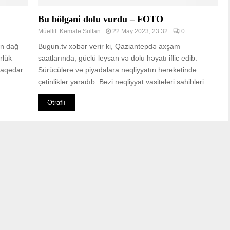
Bu bölgəni dolu vurdu – FOTO
Müəllif:
Kəmalə Sultan
22 May 2023, 23:32
0
un dağ
Bugun.tv xəbər verir ki, Qaziantepdə axşam
rlük
saatlarında, güclü leysan və dolu həyatı iflic edib.
Əlaqədar
Sürücülərə və piyadalara nəqliyyatın hərəkətində
çətinliklər yaradıb. Bəzi nəqliyyat vasitələri sahibləri...
Ətraflı