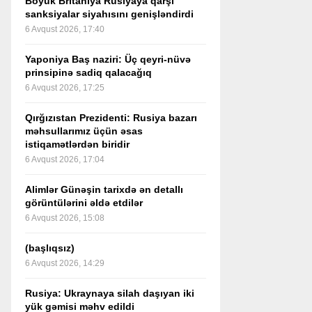
Böyük Britaniya Rusiyaya qarşı
sanksiyalar siyahısını genişləndirdi
6 Avqust 2026, 17:40
Yaponiya Baş naziri: Üç qeyri-nüvə
prinsipinə sadiq qalacağıq
6 Avqust 2026, 17:25
Qırğızıstan Prezidenti: Rusiya bazarı
məhsullarımız üçün əsas
istiqamətlərdən biridir
6 Avqust 2026, 17:04
Alimlər Günəşin tarixdə ən detallı
görüntülərini əldə etdilər
6 Avqust 2026, 15:08
(başlıqsız)
6 Avqust 2026, 14:29
Rusiya: Ukraynaya silah daşıyan iki
yük gəmisi məhv edildi