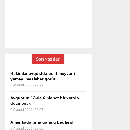
Son yazılar
Həkimlər avqustda bu 4 meyvəni
yeməyi məsləhət görür
6 Avqust 2026, 22:27
Avqustun 12-də 6 planet bir xəttdə
düzüləcək
6 Avqust 2026, 22:07
Amerikada birja qarışıq bağlandı
6 Avqust 2026, 22:00