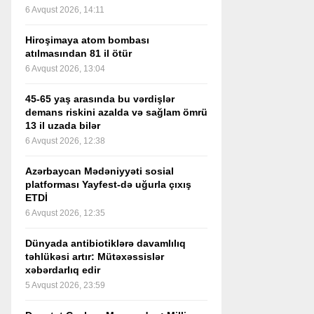
6 Avqust 2026, 14:11
Hiroşimaya atom bombası
atılmasından 81 il ötür
6 Avqust 2026, 13:04
45-65 yaş arasında bu vərdişlər
demans riskini azalda və sağlam ömrü
13 il uzada bilər
6 Avqust 2026, 12:38
Azərbaycan Mədəniyyəti sosial
platforması Yayfest-də uğurla çıxış
ETDİ
6 Avqust 2026, 12:35
Dünyada antibiotiklərə davamlılıq
təhlükəsi artır: Mütəxəssislər
xəbərdarlıq edir
5 Avqust 2026, 23:59