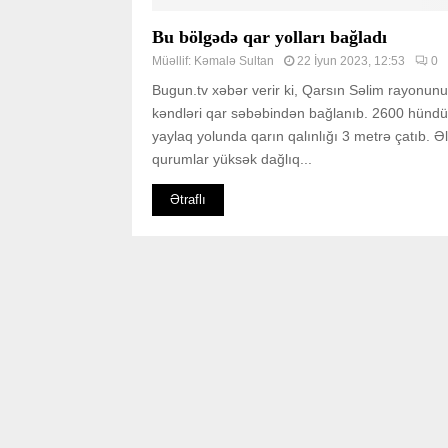
Bu bölgədə qar yolları bağladı
Müəllif:
Kəmalə Sultan
22 İyun 2023, 12:53
0
Bugun.tv xəbər verir ki, Qarsın Səlim rayonun
kəndləri qar səbəbindən bağlanıb. 2600 hündü
yaylaq yolunda qarın qalınlığı 3 metrə çatıb. 
qurumlar yüksək dağlıq...
Ətraflı