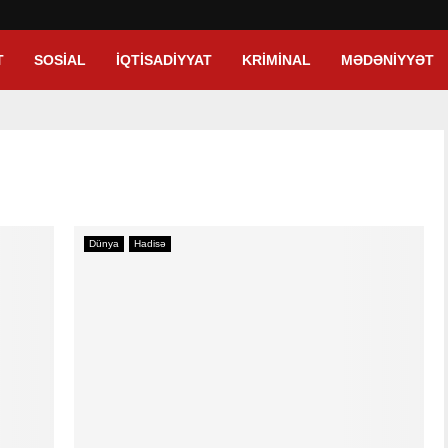
T
SOSIAL
İQTISADIYYAT
KRIMINAL
MƏDƏNIYYƏT
Dünya
Hadisə