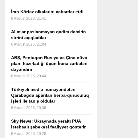
İran Körfəz ölkələrini xəbərdar etdi
6 Avqust 2026, 21:41
Alimlər paslanmayan qədim dəmirin
sirrini açıqladılar
6 Avqust 2026, 21:04
ABŞ, Pentaqon Rusiya və Çinə nüvə
planı hazırladığı üçün İrana zərbələri
dayandırır
6 Avqust 2026, 20:44
Türkiyəli media nümayəndələri
Qarabağda aparılan bərpa-quruculuq
işləri ilə tanış oldular
6 Avqust 2026, 20:36
Sky News: Ukraynada yeraltı PUA
istehsalı şəbəkəsi fəaliyyət göstərir
6 Avqust 2026, 20:28