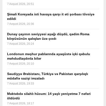
7 Avqust 2026, 20:51
Şimali Koreyada isti havaya qarşı it əti şorbası tövsiyə
edildi
7 Avqust 2026, 20:36
Dunay çayının səviyyəsi aşağı düşdü, qədim Roma
körpüsünün qalıqları üzə çıxdı
7 Avqust 2026, 20:24
Londonun məşhur pablarında ayaqüstə içki qəbulu
məhdudlaşdırıla bilər
7 Avqust 2026, 20:10
Səudiyyə Ərəbistanı, Türkiyə və Pakistan qarşılıqlı
müdafiə sazişi imzaladı
7 Avqust 2026, 19:33
Məktəbdə silahlı hücum: 14 yaşlı yeniyetmə 7 nəfəri
öldürdü
7 Avqust 2026, 18:17