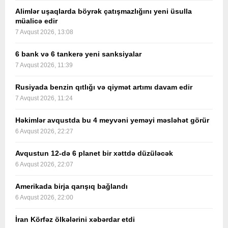
Alimlər uşaqlarda böyrək çatışmazlığını yeni üsulla
müalicə edir
7 Avqust 2026, 13:08
6 bank və 6 tankerə yeni sanksiyalar
7 Avqust 2026, 11:39
Rusiyada benzin qıtlığı və qiymət artımı davam edir
7 Avqust 2026, 11:24
Həkimlər avqustda bu 4 meyvəni yeməyi məsləhət görür
6 Avqust 2026, 22:27
Avqustun 12-də 6 planet bir xəttdə düzüləcək
6 Avqust 2026, 22:07
Amerikada birja qarışıq bağlandı
6 Avqust 2026, 22:00
İran Körfəz ölkələrini xəbərdar etdi