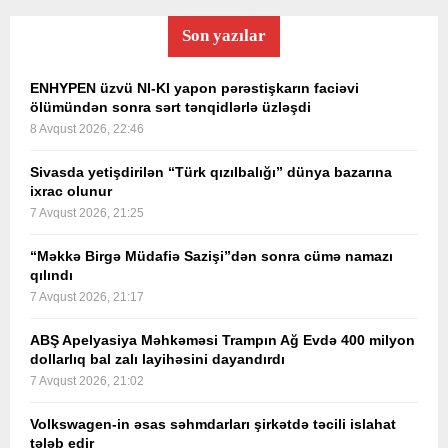
Son yazılar
ENHYPEN üzvü NI-KI yapon pərəstişkarın faciəvi
ölümündən sonra sərt tənqidlərlə üzləşdi
8 Avqust 2026, 22:46
Sivasda yetişdirilən “Türk qızılbalığı” dünya bazarına
ixrac olunur
7 Avqust 2026, 21:25
“Məkkə Birgə Müdafiə Sazişi”dən sonra cümə namazı
qılındı
7 Avqust 2026, 21:17
ABŞ Apelyasiya Məhkəməsi Trampın Ağ Evdə 400 milyon
dollarlıq bal zalı layihəsini dayandırdı
7 Avqust 2026, 21:02
Volkswagen-in əsas səhmdarları şirkətdə təcili islahat
tələb edir