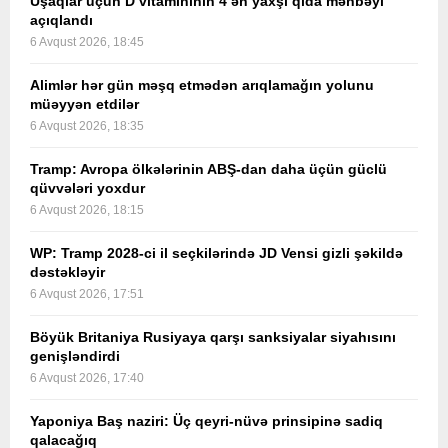
Uşaqlar üçün D vitamininin 4 ən yaxşı qida mənbəyi
açıqlandı
6 Avqust 2026, 18:45
Alimlər hər gün məşq etmədən arıqlamağın yolunu
müəyyən etdilər
6 Avqust 2026, 18:35
Tramp: Avropa ölkələrinin ABŞ-dan daha üçün güclü
qüvvələri yoxdur
6 Avqust 2026, 18:15
WP: Tramp 2028-ci il seçkilərində JD Vensi gizli şəkildə
dəstəkləyir
6 Avqust 2026, 17:51
Böyük Britaniya Rusiyaya qarşı sanksiyalar siyahısını
genişləndirdi
6 Avqust 2026, 17:40
Yaponiya Baş naziri: Üç qeyri-nüvə prinsipinə sadiq
qalacağıq