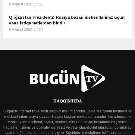
6 Avqust 2026, 17:25
Qırğızıstan Prezidenti: Rusiya bazarı məhsullarımız üçün
əsas istiqamətlərdən biridir
6 Avqust 2026, 17:04
HAQQIMIZDA
Bugun.tv internet tv və saytı 2022-ci ilin ilin aprelin 12-də fəaliyyətə başlayıb və
müstəqil informasiya siyasəti həyata keçirən media qurumudur! www.bugun.tv
Azərbaycanın ictimai, siyasi, mədəni, xüsusilə sosial həyatında baş verən
hadisələri izləyiciyə operativ, qərəzsiz və vətəndaş-dövlət maraqları qorunaraq
çatdırmağı qarşısına məqsəd qoyub. Saytdakı materialların istifadəsi zamanı