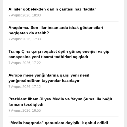
Alimlər göbələkdən qadın çantası hazırladılar
7 Avqust 2026, 18:03
Araşdırma: Son illər insanlarda idrak göstəriciləri
həqiqətən də azalıb?
7 Avqust 2026, 17:33
Tramp Çinə qarşı rəqabət üçün günəş enerjisi və çip
sənayesinə yeni ticarət tədbirləri açıqladı
7 Avqust 2026, 17:22
Avropa meşə yanğınlarına qarşı yeni nəsil
yanğınsöndürən təyyarələr hazırlayır
7 Avqust 2026, 17:12
Prezident İlham Əliyev Media və Yayım Şurası ilə bağlı
fərmanı təsdiqlədi
7 Avqust 2026, 16:55
“Media haqqında” qanunlara dəyişiklik qəbul edildi