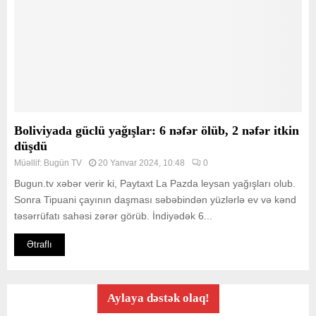
Boliviyada güclü yağışlar: 6 nəfər ölüb, 2 nəfər itkin
düşdü
Müəllif:
Bugün TV
20 Yanvar 2024, 10:48
0
Bugun.tv xəbər verir ki, Paytaxt La Pazda leysan yağışları olub.
Sonra Tipuani çayının daşması səbəbindən yüzlərlə ev və kənd
təsərrüfatı sahəsi zərər görüb. İndiyədək 6...
Ətraflı
Aylaya dəstək olaq!