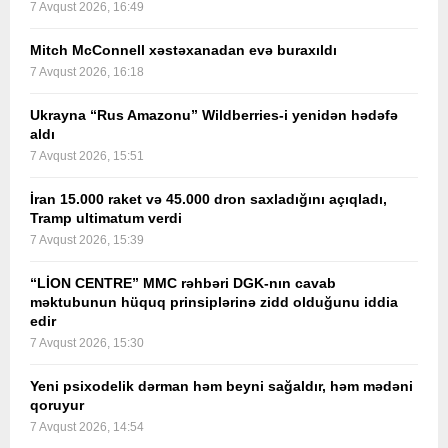
7 Avqust 2026, 16:49
Mitch McConnell xəstəxanadan evə buraxıldı
7 Avqust 2026, 16:18
Ukrayna “Rus Amazonu” Wildberries-i yenidən hədəfə
aldı
7 Avqust 2026, 15:51
İran 15.000 raket və 45.000 dron saxladığını açıqladı,
Tramp ultimatum verdi
7 Avqust 2026, 15:39
“LİON CENTRE” MMC rəhbəri DGK-nın cavab
məktubunun hüquq prinsiplərinə zidd olduğunu iddia
edir
7 Avqust 2026, 15:30
Yeni psixodelik dərman həm beyni sağaldır, həm mədəni
qoruyur
7 Avqust 2026, 14:54