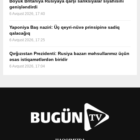
Böyük Britaniya Rusiyaya qarşı sanksiyalar siyahısını
genişləndirdi
6 Avqust 2026, 17:40
Yaponiya Baş naziri: Üç qeyri-nüvə prinsipinə sadiq
qalacağıq
6 Avqust 2026, 17:25
Qırğızıstan Prezidenti: Rusiya bazarı məhsullarımız üçün
əsas istiqamətlərdən biridir
6 Avqust 2026, 17:04