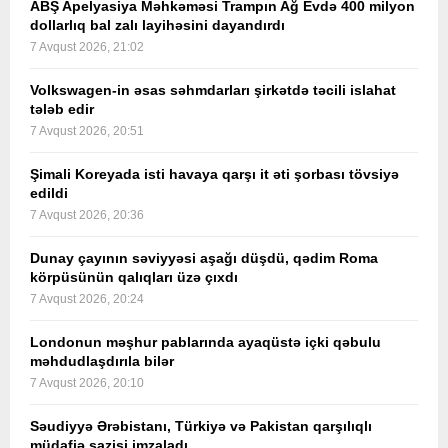
ABŞ Apelyasiya Məhkəməsi Trampın Ağ Evdə 400 milyon
dollarlıq bal zalı layihəsini dayandırdı
7 Avqust 2026, 21:02
Volkswagen-in əsas səhmdarları şirkətdə təcili islahat
tələb edir
7 Avqust 2026, 20:51
Şimali Koreyada isti havaya qarşı it əti şorbası tövsiyə
edildi
7 Avqust 2026, 20:36
Dunay çayının səviyyəsi aşağı düşdü, qədim Roma
körpüsünün qalıqları üzə çıxdı
7 Avqust 2026, 20:24
Londonun məşhur pablarında ayaqüstə içki qəbulu
məhdudlaşdırıla bilər
7 Avqust 2026, 20:10
Səudiyyə Ərəbistanı, Türkiyə və Pakistan qarşılıqlı
müdafiə sazişi imzaladı