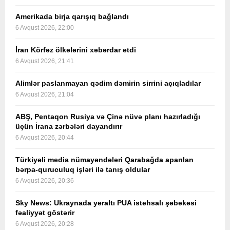
Amerikada birja qarışıq bağlandı
6 Avqust 2026, 22:00
İran Körfəz ölkələrini xəbərdar etdi
6 Avqust 2026, 21:41
Alimlər paslanmayan qədim dəmirin sirrini açıqladılar
6 Avqust 2026, 21:04
ABŞ, Pentaqon Rusiya və Çinə nüvə planı hazırladığı
üçün İrana zərbələri dayandırır
6 Avqust 2026, 20:44
Türkiyəli media nümayəndələri Qarabağda aparılan
bərpa-quruculuq işləri ilə tanış oldular
6 Avqust 2026, 20:36
Sky News: Ukraynada yeraltı PUA istehsalı şəbəkəsi
fəaliyyət göstərir
6 Avqust 2026, 20:28