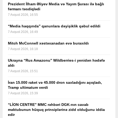
Prezident İlham Əliyev Media və Yayım Şurası ilə bağlı
fərmanı təsdiqlədi
7 Avqust 2026, 16:55
“Media haqqında” qanunlara dəyişiklik qəbul edildi
7 Avqust 2026, 16:49
Mitch McConnell xəstəxanadan evə buraxıldı
7 Avqust 2026, 16:18
Ukrayna “Rus Amazonu” Wildberries-i yenidən hədəfə
aldı
7 Avqust 2026, 15:51
İran 15.000 raket və 45.000 dron saxladığını açıqladı,
Tramp ultimatum verdi
7 Avqust 2026, 15:39
“LİON CENTRE” MMC rəhbəri DGK-nın cavab
məktubunun hüquq prinsiplərinə zidd olduğunu iddia
edir