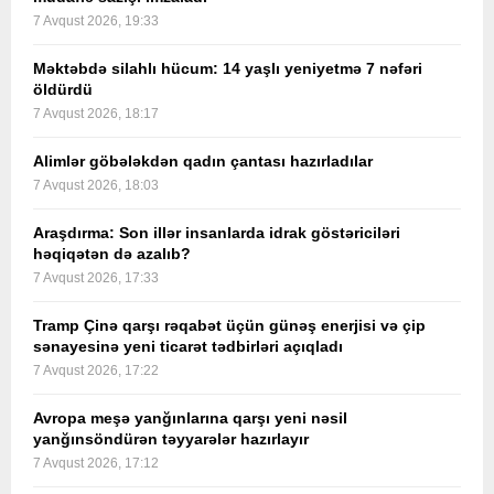
7 Avqust 2026, 19:33
Məktəbdə silahlı hücum: 14 yaşlı yeniyetmə 7 nəfəri
öldürdü
7 Avqust 2026, 18:17
Alimlər göbələkdən qadın çantası hazırladılar
7 Avqust 2026, 18:03
Araşdırma: Son illər insanlarda idrak göstəriciləri
həqiqətən də azalıb?
7 Avqust 2026, 17:33
Tramp Çinə qarşı rəqabət üçün günəş enerjisi və çip
sənayesinə yeni ticarət tədbirləri açıqladı
7 Avqust 2026, 17:22
Avropa meşə yanğınlarına qarşı yeni nəsil
yanğınsöndürən təyyarələr hazırlayır
7 Avqust 2026, 17:12