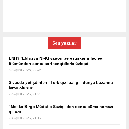
Son yazılar
ENHYPEN üzvü NI-KI yapon pərəstişkarın faciəvi
ölümündən sonra sərt tənqidlərlə üzləşdi
8 Avqust 2026, 22:46
Sivasda yetişdirilən “Türk qızılbalığı” dünya bazarına
ixrac olunur
7 Avqust 2026, 21:25
“Məkkə Birgə Müdafiə Sazişi”dən sonra cümə namazı
qılındı
7 Avqust 2026, 21:17