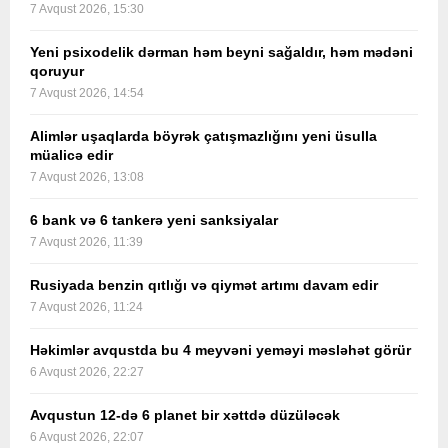
7 Avqust 2026, 15:30
Yeni psixodelik dərman həm beyni sağaldır, həm mədəni
qoruyur
7 Avqust 2026, 14:54
Alimlər uşaqlarda böyrək çatışmazlığını yeni üsulla
müalicə edir
7 Avqust 2026, 13:08
6 bank və 6 tankerə yeni sanksiyalar
7 Avqust 2026, 11:39
Rusiyada benzin qıtlığı və qiymət artımı davam edir
7 Avqust 2026, 11:24
Həkimlər avqustda bu 4 meyvəni yeməyi məsləhət görür
6 Avqust 2026, 22:27
Avqustun 12-də 6 planet bir xəttdə düzüləcək
6 Avqust 2026, 22:07