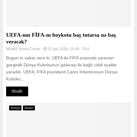
UEFA-nın FİFA-nı boykotu baş tutarsa nə baş
verəcək?
Müəllif:
Aynur Camal
31 İyul 2026, 14:49
0
Bugun.tv xəbər verir ki, UEFA ilə FİFA arasında yaranan
gərginlik Dünya Kubokunun gələcəyi ilə bağlı ciddi suallar
yaradıb. UEFA, FİFA prezidenti Canni İnfantinonun Dünya
Kuboku...
Ətraflı
Dünya
İdman