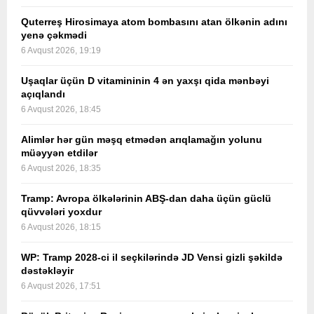
Quterreş Hirosimaya atom bombasını atan ölkənin adını
yenə çəkmədi
6 Avqust 2026, 19:19
Uşaqlar üçün D vitamininin 4 ən yaxşı qida mənbəyi
açıqlandı
6 Avqust 2026, 18:45
Alimlər hər gün məşq etmədən arıqlamağın yolunu
müəyyən etdilər
6 Avqust 2026, 18:35
Tramp: Avropa ölkələrinin ABŞ-dan daha üçün güclü
qüvvələri yoxdur
6 Avqust 2026, 18:15
WP: Tramp 2028-ci il seçkilərində JD Vensi gizli şəkildə
dəstəkləyir
6 Avqust 2026, 17:51