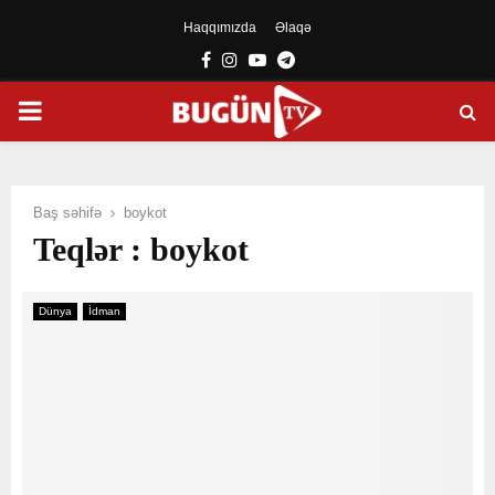
Haqqımızda
Əlaqə
Facebook
Instagram
Youtube
Telegram
PRIMARY
MENU
Baş səhifə
boykot
Teqlər : boykot
Dünya
İdman