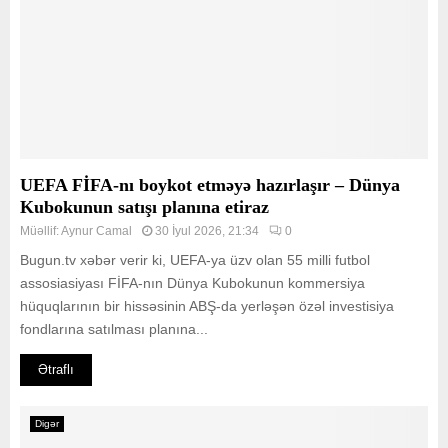
UEFA FİFA-nı boykot etməyə hazırlaşır – Dünya
Kubokunun satışı planına etiraz
Müəllif:
Aynur Camal
30 İyul 2026, 21:34
0
Bugun.tv xəbər verir ki, UEFA-ya üzv olan 55 milli futbol
assosiasiyası FİFA-nın Dünya Kubokunun kommersiya
hüquqlarının bir hissəsinin ABŞ-da yerləşən özəl investisiya
fondlarına satılması planına...
Ətraflı
Digər