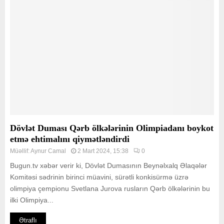
Dövlət Duması Qərb ölkələrinin Olimpiadanı boykot
etmə ehtimalını qiymətləndirdi
Müəllif:
Aynur Camal
2 Mart 2024, 15:38
0
Bugun.tv xəbər verir ki, Dövlət Dumasının Beynəlxalq Əlaqələr
Komitəsi sədrinin birinci müavini, sürətli konkisürmə üzrə
olimpiya çempionu Svetlana Jurova rusların Qərb ölkələrinin bu
ilki Olimpiya...
Ətraflı