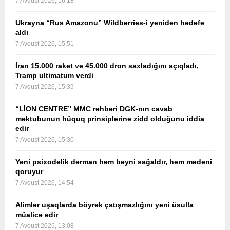
7 Avqust 2026, 16:18
Ukrayna “Rus Amazonu” Wildberries-i yenidən hədəfə
aldı
7 Avqust 2026, 15:51
İran 15.000 raket və 45.000 dron saxladığını açıqladı,
Tramp ultimatum verdi
7 Avqust 2026, 15:39
“LİON CENTRE” MMC rəhbəri DGK-nın cavab
məktubunun hüquq prinsiplərinə zidd olduğunu iddia
edir
7 Avqust 2026, 15:30
Yeni psixodelik dərman həm beyni sağaldır, həm mədəni
qoruyur
7 Avqust 2026, 14:54
Alimlər uşaqlarda böyrək çatışmazlığını yeni üsulla
müalicə edir
7 Avqust 2026, 13:08