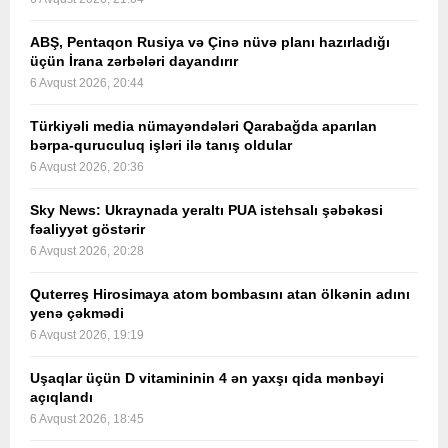
ABŞ, Pentaqon Rusiya və Çinə nüvə planı hazırladığı
üçün İrana zərbələri dayandırır
6 Avqust 2026, 20:44
Türkiyəli media nümayəndələri Qarabağda aparılan
bərpa-quruculuq işləri ilə tanış oldular
6 Avqust 2026, 20:36
Sky News: Ukraynada yeraltı PUA istehsalı şəbəkəsi
fəaliyyət göstərir
6 Avqust 2026, 20:28
Quterreş Hirosimaya atom bombasını atan ölkənin adını
yenə çəkmədi
6 Avqust 2026, 19:19
Uşaqlar üçün D vitamininin 4 ən yaxşı qida mənbəyi
açıqlandı
6 Avqust 2026, 18:45