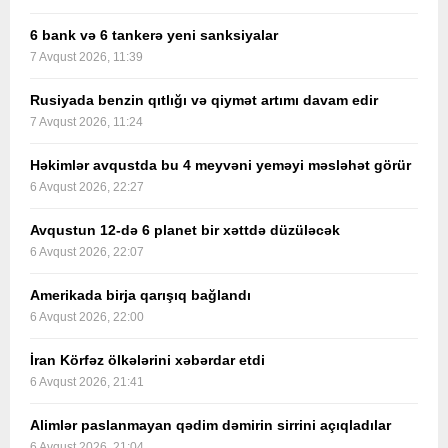
6 bank və 6 tankerə yeni sanksiyalar
7 Avqust 2026, 11:39
Rusiyada benzin qıtlığı və qiymət artımı davam edir
7 Avqust 2026, 11:24
Həkimlər avqustda bu 4 meyvəni yeməyi məsləhət görür
6 Avqust 2026, 22:27
Avqustun 12-də 6 planet bir xəttdə düzüləcək
6 Avqust 2026, 22:07
Amerikada birja qarışıq bağlandı
6 Avqust 2026, 22:00
İran Körfəz ölkələrini xəbərdar etdi
6 Avqust 2026, 21:41
Alimlər paslanmayan qədim dəmirin sirrini açıqladılar
6 Avqust 2026, 21:04