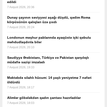
edildi
7 Avqust 2026, 20:36
Dunay çayının səviyyəsi aşağı düşdü, qədim Roma
körpüsünün qalıqları üzə çıxdı
7 Avqust 2026, 20:24
Londonun məşhur pablarında ayaqüstə içki qəbulu
məhdudlaşdırıla bilər
7 Avqust 2026, 20:10
Səudiyyə Ərəbistanı, Türkiyə və Pakistan qarşılıqlı
müdafiə sazişi imzaladı
7 Avqust 2026, 19:33
Məktəbdə silahlı hücum: 14 yaşlı yeniyetmə 7 nəfəri
öldürdü
7 Avqust 2026, 18:17
Alimlər göbələkdən qadın çantası hazırladılar
7 Avqust 2026, 18:03