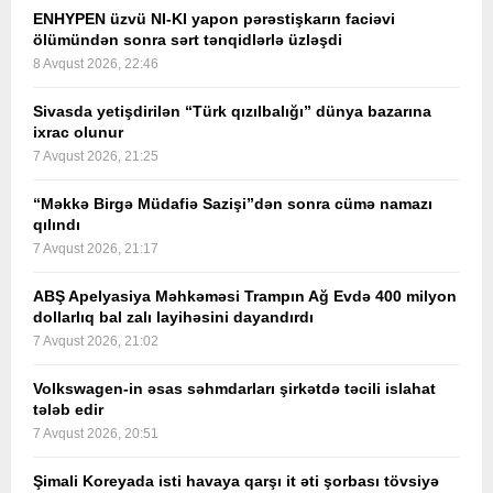
ENHYPEN üzvü NI-KI yapon pərəstişkarın faciəvi
ölümündən sonra sərt tənqidlərlə üzləşdi
8 Avqust 2026, 22:46
Sivasda yetişdirilən “Türk qızılbalığı” dünya bazarına
ixrac olunur
7 Avqust 2026, 21:25
“Məkkə Birgə Müdafiə Sazişi”dən sonra cümə namazı
qılındı
7 Avqust 2026, 21:17
ABŞ Apelyasiya Məhkəməsi Trampın Ağ Evdə 400 milyon
dollarlıq bal zalı layihəsini dayandırdı
7 Avqust 2026, 21:02
Volkswagen-in əsas səhmdarları şirkətdə təcili islahat
tələb edir
7 Avqust 2026, 20:51
Şimali Koreyada isti havaya qarşı it əti şorbası tövsiyə