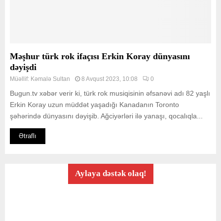
Məşhur türk rok ifaçısı Erkin Koray dünyasını
dəyişdi
Müəllif:
Kəmalə Sultan
8 Avqust 2023, 10:08
0
Bugun.tv xəbər verir ki, türk rok musiqisinin əfsanəvi adı 82 yaşlı
Erkin Koray uzun müddət yaşadığı Kanadanın Toronto
şəhərində dünyasını dəyişib. Ağciyərləri ilə yanaşı, qocalıqla...
Ətraflı
Aylaya dəstək olaq!