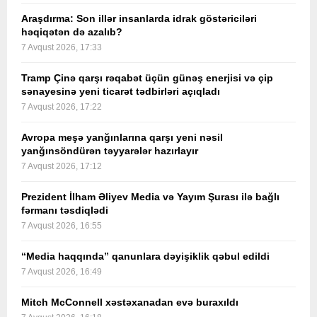
Araşdırma: Son illər insanlarda idrak göstəriciləri
həqiqətən də azalıb?
7 Avqust 2026, 17:33
Tramp Çinə qarşı rəqabət üçün günəş enerjisi və çip
sənayesinə yeni ticarət tədbirləri açıqladı
7 Avqust 2026, 17:22
Avropa meşə yanğınlarına qarşı yeni nəsil
yanğınsöndürən təyyarələr hazırlayır
7 Avqust 2026, 17:12
Prezident İlham Əliyev Media və Yayım Şurası ilə bağlı
fərmanı təsdiqlədi
7 Avqust 2026, 16:55
“Media haqqında” qanunlara dəyişiklik qəbul edildi
7 Avqust 2026, 16:49
Mitch McConnell xəstəxanadan evə buraxıldı