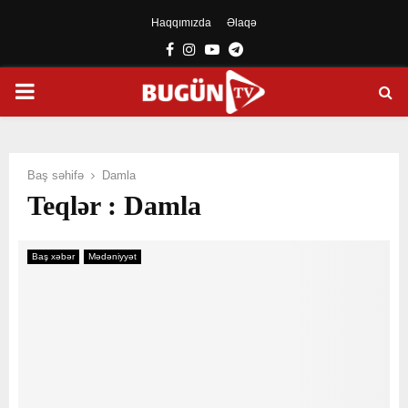
Haqqımızda
Əlaqə
Facebook
Instagram
Youtube
Telegram
PRIMARY
MENU
Baş səhifə
Damla
Teqlər : Damla
Baş xəbər
Mədəniyyət