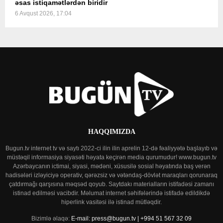
əsas istiqamətlərdən biridir
6 Avqust 2026, 17:04
HAQQIMIZDA
Bugun.tv internet tv və saytı 2022-ci ilin ilin aprelin 12-də fəaliyyətə başlayıb və
müstəqil informasiya siyasəti həyata keçirən media qurumudur! www.bugun.tv
Azərbaycanın ictimai, siyasi, mədəni, xüsusilə sosial həyatında baş verən
hadisələri izləyiciyə operativ, qərəzsiz və vətəndaş-dövlət maraqları qorunaraq
çatdırmağı qarşısına məqsəd qoyub. Saytdakı materialların istifadəsi zamanı
istinad edilməsi vacibdir. Məlumat internet səhifələrində istifadə edildikdə
hiperlink vasitəsi ilə istinad mütləqdir.
Bizimlə əlaqə:
E-mail: press@bugun.tv | +994 51 567 32 09