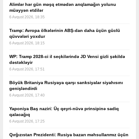
Alimlər hər gün məşq etmədən arıqlamağın yolunu
müəyyən etdilər
6 Avqust 2026, 18:35
Tramp: Avropa ölkələrinin ABŞ-dan daha üçün güclü
qüvvələri yoxdur
6 Avqust 2026, 18:15
WP: Tramp 2028-ci il seçkilərində JD Vensi gizli şəkildə
dəstəkləyir
6 Avqust 2026, 17:51
Böyük Britaniya Rusiyaya qarşı sanksiyalar siyahısını
genişləndirdi
6 Avqust 2026, 17:40
Yaponiya Baş naziri: Üç qeyri-nüvə prinsipinə sadiq
qalacağıq
6 Avqust 2026, 17:25
Qırğızıstan Prezidenti: Rusiya bazarı məhsullarımız üçün