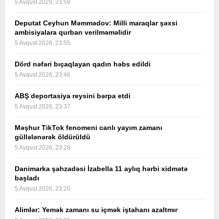
5 Avqust 2026, 23:59
Deputat Ceyhun Məmmədov: Milli maraqlar şəxsi
ambisiyalara qurban verilməməlidir
5 Avqust 2026, 23:55
Dörd nəfəri bıçaqlayan qadın həbs edildi
5 Avqust 2026, 23:46
ABŞ deportasiya reysini bərpa etdi
5 Avqust 2026, 23:37
Məşhur TikTok fenomeni canlı yayım zamanı
güllələnərək öldürüldü
5 Avqust 2026, 23:28
Danimarka şahzadəsi İzabella 11 aylıq hərbi xidmətə
başladı
5 Avqust 2026, 23:20
Alimlər: Yemək zamanı su içmək iştahanı azaltmır