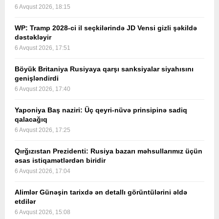
6 Avqust 2026, 18:15
WP: Tramp 2028-ci il seçkilərində JD Vensi gizli şəkildə
dəstəkləyir
6 Avqust 2026, 17:51
Böyük Britaniya Rusiyaya qarşı sanksiyalar siyahısını
genişləndirdi
6 Avqust 2026, 17:40
Yaponiya Baş naziri: Üç qeyri-nüvə prinsipinə sadiq
qalacağıq
6 Avqust 2026, 17:25
Qırğızıstan Prezidenti: Rusiya bazarı məhsullarımız üçün
əsas istiqamətlərdən biridir
6 Avqust 2026, 17:04
Alimlər Günəşin tarixdə ən detallı görüntülərini əldə
etdilər
6 Avqust 2026, 15:08