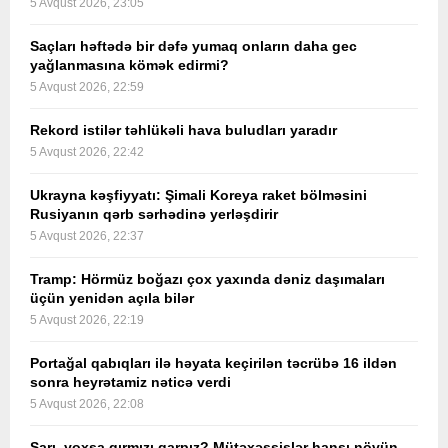
5 Avqust 2026, 23:05
Saçları həftədə bir dəfə yumaq onların daha gec
yağlanmasına kömək edirmi?
5 Avqust 2026, 22:59
Rekord istilər təhlükəli hava buludları yaradır
5 Avqust 2026, 22:42
Ukrayna kəşfiyyatı: Şimali Koreya raket bölməsini
Rusiyanın qərb sərhədinə yerləşdirir
5 Avqust 2026, 22:37
Tramp: Hörmüz boğazı çox yaxında dəniz daşımaları
üçün yenidən açıla bilər
5 Avqust 2026, 22:19
Portağal qabıqları ilə həyata keçirilən təcrübə 16 ildən
sonra heyrətamiz nəticə verdi
5 Avqust 2026, 22:08
Sarı, yoxsa qırmızı qarpız? Mütəxəssislər hansı növün