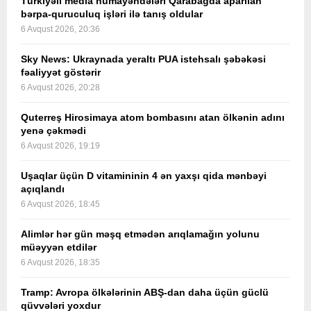
Türkiyəli media nümayəndələri Qarabağda aparılan
bərpa-quruculuq işləri ilə tanış oldular
6 Avqust 2026, 20:36
Sky News: Ukraynada yeraltı PUA istehsalı şəbəkəsi
fəaliyyət göstərir
6 Avqust 2026, 20:28
Quterreş Hirosimaya atom bombasını atan ölkənin adını
yenə çəkmədi
6 Avqust 2026, 19:19
Uşaqlar üçün D vitamininin 4 ən yaxşı qida mənbəyi
açıqlandı
6 Avqust 2026, 18:45
Alimlər hər gün məşq etmədən arıqlamağın yolunu
müəyyən etdilər
6 Avqust 2026, 18:35
Tramp: Avropa ölkələrinin ABŞ-dan daha üçün güclü
qüvvələri yoxdur