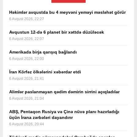
Həkimlər avqustda bu 4 meyvəni yeməyi məsləhət görür
6 Avqust 2026, 22:27
Avqustun 12-də 6 planet bir xəttdə düzüləcək
6 Avqust 2026, 22:07
Amerikada birja qarışıq bağlandı
6 Avqust 2026, 22:00
İran Körfəz ölkələrini xəbərdar etdi
6 Avqust 2026, 21:41
Alimlər paslanmayan qədim dəmirin sirrini açıqladılar
6 Avqust 2026, 21:04
ABŞ, Pentaqon Rusiya və Çinə nüvə planı hazırladığı
üçün İrana zərbələri dayandırır
6 Avqust 2026, 20:44