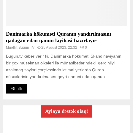
Danimarka hökuməti Quranın yandırılmasını
qadağan edən qanun layihəsi hazırlayır
Müəllif:
Bugün TV
25 Avqust 2023, 22:32
0
Bugun.tv xəbər verir ki, Danimarka hökuməti Skandinaviyanın
bir çox müsəlman ölkələri ilə münasibətlərindəki gərginliyi
azaltmaq səyləri çərçivəsində ictimai yerlərdə Quran
nüsxələrinin yandırılmasını qeyri-qanuni edən qanun...
Ətraflı
Aylaya dəstək olaq!