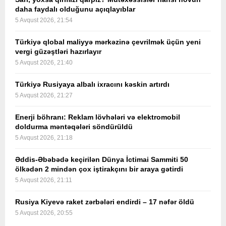
daha faydalı olduğunu açıqlayıblar
5 Avqust 2026, 21:54
Türkiyə qlobal maliyyə mərkəzinə çevrilmək üçün yeni
vergi güzəştləri hazırlayır
5 Avqust 2026, 21:40
Türkiyə Rusiyaya albalı ixracını kəskin artırdı
5 Avqust 2026, 21:27
Enerji böhranı: Reklam lövhələri və elektromobil
doldurma məntəqələri söndürüldü
5 Avqust 2026, 21:18
Əddis-Əbəbədə keçirilən Dünya İctimai Sammiti 50
ölkədən 2 mindən çox iştirakçını bir araya gətirdi
5 Avqust 2026, 21:11
Rusiya Kiyevə raket zərbələri endirdi – 17 nəfər öldü
5 Avqust 2026, 20:55