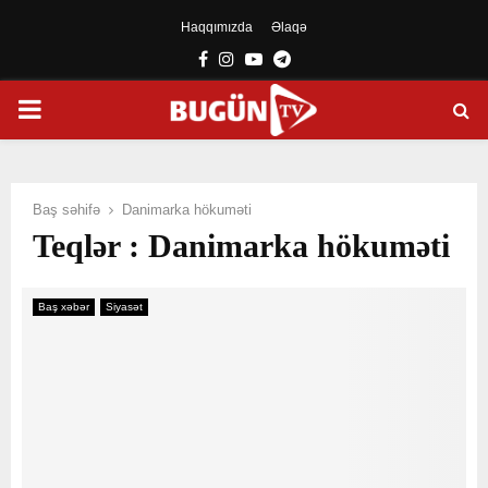
Haqqımızda
Əlaqə
Facebook
Instagram
Youtube
Telegram
PRIMARY
MENU
Baş səhifə
Danimarka hökuməti
Teqlər : Danimarka hökuməti
Baş xəbər
Siyasət