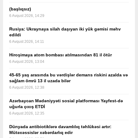
(başlıqsız)
6 Avqust 2026, 14:29
Rusiya: Ukraynaya silah daşıyan iki yük gəmisi məhv
edildi
6 Avqust 2026, 14:11
Hiroşimaya atom bombası atılmasından 81 il ötür
6 Avqust 2026, 13:04
45-65 yaş arasında bu vərdişlər demans riskini azalda və
sağlam ömrü 13 il uzada bilər
6 Avqust 2026, 12:38
Azərbaycan Mədəniyyəti sosial platforması Yayfest-də
uğurla çıxış ETDİ
6 Avqust 2026, 12:35
Dünyada antibiotiklərə davamlılıq təhlükəsi artır:
Mütəxəssislər xəbərdarlıq edir