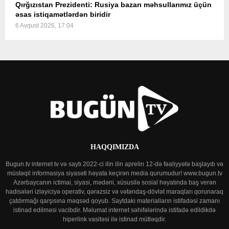
Qırğızıstan Prezidenti: Rusiya bazarı məhsullarımız üçün
əsas istiqamətlərdən biridir
6 Avqust 2026, 17:04
HAQQIMIZDA
Bugun.tv internet tv və saytı 2022-ci ilin ilin aprelin 12-də fəaliyyətə başlayıb və
müstəqil informasiya siyasəti həyata keçirən media qurumudur! www.bugun.tv
Azərbaycanın ictimai, siyasi, mədəni, xüsusilə sosial həyatında baş verən
hadisələri izləyiciyə operativ, qərəzsiz və vətəndaş-dövlət maraqları qorunaraq
çatdırmağı qarşısına məqsəd qoyub. Saytdakı materialların istifadəsi zamanı
istinad edilməsi vacibdir. Məlumat internet səhifələrində istifadə edildikdə
hiperlink vasitəsi ilə istinad mütləqdir.