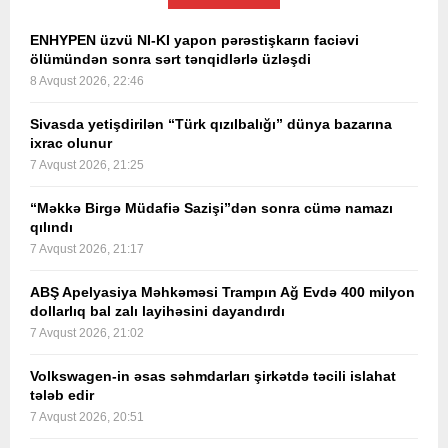
ENHYPEN üzvü NI-KI yapon pərəstişkarın faciəvi
ölümündən sonra sərt tənqidlərlə üzləşdi
8 Avqust 2026, 22:46
Sivasda yetişdirilən “Türk qızılbalığı” dünya bazarına
ixrac olunur
7 Avqust 2026, 21:25
“Məkkə Birgə Müdafiə Sazişi”dən sonra cümə namazı
qılındı
7 Avqust 2026, 21:17
ABŞ Apelyasiya Məhkəməsi Trampın Ağ Evdə 400 milyon
dollarlıq bal zalı layihəsini dayandırdı
7 Avqust 2026, 21:02
Volkswagen-in əsas səhmdarları şirkətdə təcili islahat
tələb edir
7 Avqust 2026, 20:51