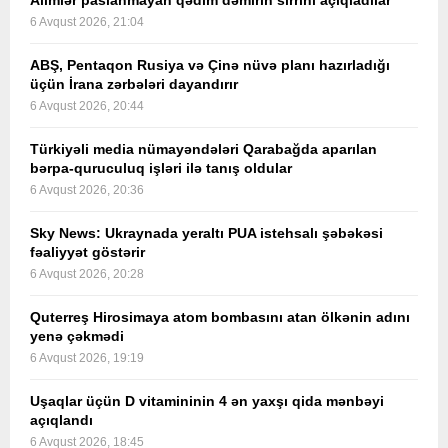
Alimlər paslanmayan qədim dəmirin sirrini açıqladılar
6 Avqust 2026, 21:04
ABŞ, Pentaqon Rusiya və Çinə nüvə planı hazırladığı
üçün İrana zərbələri dayandırır
6 Avqust 2026, 20:44
Türkiyəli media nümayəndələri Qarabağda aparılan
bərpa-quruculuq işləri ilə tanış oldular
6 Avqust 2026, 20:36
Sky News: Ukraynada yeraltı PUA istehsalı şəbəkəsi
fəaliyyət göstərir
6 Avqust 2026, 20:28
Quterreş Hirosimaya atom bombasını atan ölkənin adını
yenə çəkmədi
6 Avqust 2026, 19:19
Uşaqlar üçün D vitamininin 4 ən yaxşı qida mənbəyi
açıqlandı
6 Avqust 2026, 18:45