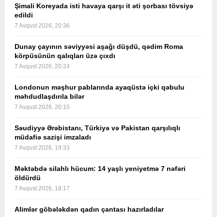
Şimali Koreyada isti havaya qarşı it əti şorbası tövsiyə
edildi
7 Avqust 2026, 20:36
Dunay çayının səviyyəsi aşağı düşdü, qədim Roma
körpüsünün qalıqları üzə çıxdı
7 Avqust 2026, 20:24
Londonun məşhur pablarında ayaqüstə içki qəbulu
məhdudlaşdırıla bilər
7 Avqust 2026, 20:10
Səudiyyə Ərəbistanı, Türkiyə və Pakistan qarşılıqlı
müdafiə sazişi imzaladı
7 Avqust 2026, 19:33
Məktəbdə silahlı hücum: 14 yaşlı yeniyetmə 7 nəfəri
öldürdü
7 Avqust 2026, 18:17
Alimlər göbələkdən qadın çantası hazırladılar