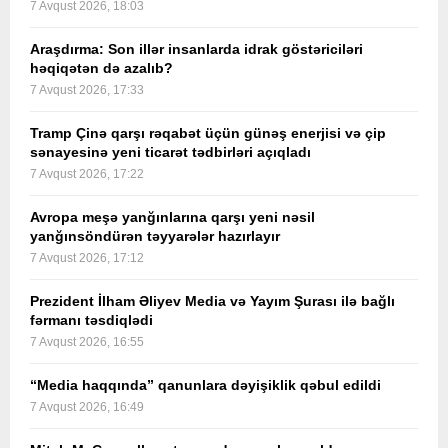
7 Avqust 2026, 18:03
Araşdırma: Son illər insanlarda idrak göstəriciləri
həqiqətən də azalıb?
7 Avqust 2026, 17:33
Tramp Çinə qarşı rəqabət üçün günəş enerjisi və çip
sənayesinə yeni ticarət tədbirləri açıqladı
7 Avqust 2026, 17:22
Avropa meşə yanğınlarına qarşı yeni nəsil
yanğınsöndürən təyyarələr hazırlayır
7 Avqust 2026, 17:12
Prezident İlham Əliyev Media və Yayım Şurası ilə bağlı
fərmanı təsdiqlədi
7 Avqust 2026, 16:55
“Media haqqında” qanunlara dəyişiklik qəbul edildi
7 Avqust 2026, 16:49