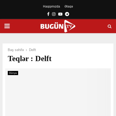
Haqqımızda
Əlaqə
Facebook
Instagram
Youtube
Telegram
PRIMARY
MENU
Baş səhifə
Delft
Teqlər : Delft
Dünya