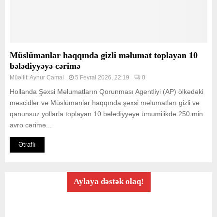
Müslümanlar haqqında gizli məlumat toplayan 10
bələdiyyəyə cərimə
Müəllif:
Aynur Camal
5 Fevral 2026, 22:19
0
Hollanda Şəxsi Məlumatların Qorunması Agentliyi (AP) ölkədəki
məscidlər və Müslümanlar haqqında şəxsi məlumatları gizli və
qanunsuz yollarla toplayan 10 bələdiyyəyə ümumilikdə 250 min
avro cərimə...
Ətraflı
Aylaya dəstək olaq!