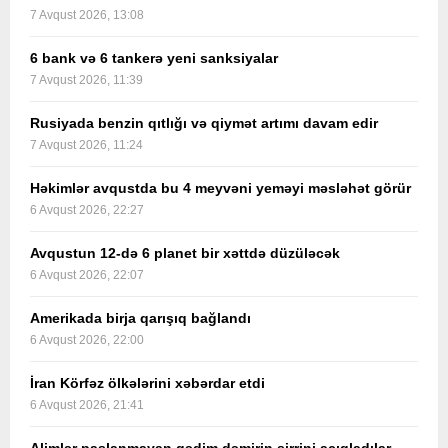
7 Avqust 2026, 13:08
6 bank və 6 tankerə yeni sanksiyalar
7 Avqust 2026, 11:39
Rusiyada benzin qıtlığı və qiymət artımı davam edir
7 Avqust 2026, 11:24
Həkimlər avqustda bu 4 meyvəni yeməyi məsləhət görür
6 Avqust 2026, 22:27
Avqustun 12-də 6 planet bir xəttdə düzüləcək
6 Avqust 2026, 22:07
Amerikada birja qarışıq bağlandı
6 Avqust 2026, 22:00
İran Körfəz ölkələrini xəbərdar etdi
6 Avqust 2026, 21:41