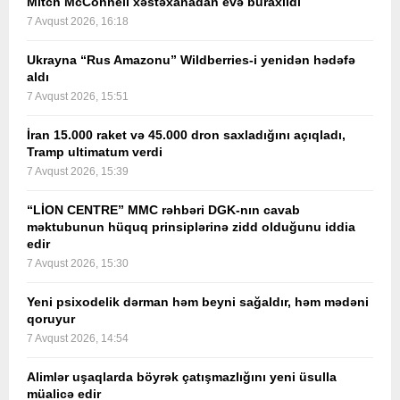
Mitch McConnell xəstəxanadan evə buraxıldı
7 Avqust 2026, 16:18
Ukrayna “Rus Amazonu” Wildberries-i yenidən hədəfə
aldı
7 Avqust 2026, 15:51
İran 15.000 raket və 45.000 dron saxladığını açıqladı,
Tramp ultimatum verdi
7 Avqust 2026, 15:39
“LİON CENTRE” MMC rəhbəri DGK-nın cavab
məktubunun hüquq prinsiplərinə zidd olduğunu iddia
edir
7 Avqust 2026, 15:30
Yeni psixodelik dərman həm beyni sağaldır, həm mədəni
qoruyur
7 Avqust 2026, 14:54
Alimlər uşaqlarda böyrək çatışmazlığını yeni üsulla
müalicə edir