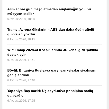
Alimlər hər gün məşq etmədən arıqlamağın yolunu
müəyyən etdilər
6 Avqust 2026, 18:35
Tramp: Avropa ölkələrinin ABŞ-dan daha üçün güclü
qüvvələri yoxdur
6 Avqust 2026, 18:15
WP: Tramp 2028-ci il seçkilərində JD Vensi gizli şəkildə
dəstəkləyir
6 Avqust 2026, 17:51
Böyük Britaniya Rusiyaya qarşı sanksiyalar siyahısını
genişləndirdi
6 Avqust 2026, 17:40
Yaponiya Baş naziri: Üç qeyri-nüvə prinsipinə sadiq
qalacağıq
6 Avqust 2026, 17:25