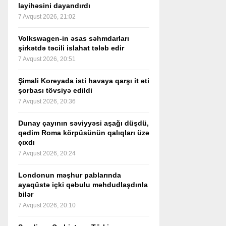
layihəsini dayandırdı
7 Avqust 2026, 21:02
Volkswagen-in əsas səhmdarları
şirkətdə təcili islahat tələb edir
7 Avqust 2026, 20:51
Şimali Koreyada isti havaya qarşı it əti
şorbası tövsiyə edildi
7 Avqust 2026, 20:36
Dunay çayının səviyyəsi aşağı düşdü,
qədim Roma körpüsünün qalıqları üzə
çıxdı
7 Avqust 2026, 20:24
Londonun məşhur pablarında
ayaqüstə içki qəbulu məhdudlaşdırıla
bilər
7 Avqust 2026, 20:10