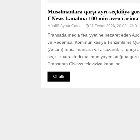
Müsəlmanlara qarşı ayrı-seçkiliyə gör
CNews kanalına 100 min avro cərimə
Müəllif:
Aynur Camal
11 Fevral 2026, 20:03
0
Fransada media fəaliyyətinə nəzarət edən Audi
və Rəqəmsal Kommunikasiya Tənzimləmə Qu
(Arcom) müsəlmanlara və əlcəzairlilərə qarşı a
seçkilik xarakterli məzmun yayımladığına görə
Fransanın CNews televiziya kanalına...
Ətraflı