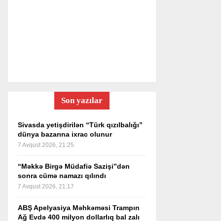
Son yazılar
Sivasda yetişdirilən “Türk qızılbalığı”
dünya bazarına ixrac olunur
7 Avqust 2026, 21:25
“Məkkə Birgə Müdafiə Sazişi”dən
sonra cümə namazı qılındı
7 Avqust 2026, 21:17
ABŞ Apelyasiya Məhkəməsi Trampın
Ağ Evdə 400 milyon dollarlıq bal zalı