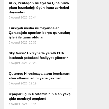
ABŞ, Pentaqon Rusiya və Çinə nüvə
planı hazırladığı üçün İrana zərbələri
dayandırır
6 Avqust 2026, 20:44
Türkiyəli media nümayəndələri
Qarabağda aparılan bərpa-quruculuq
işləri ilə tanış oldular
6 Avqust 2026, 20:36
Sky News: Ukraynada yeraltı PUA
istehsalı şəbəkəsi fəaliyyət göstərir
6 Avqust 2026, 20:28
Quterreş Hirosimaya atom bombasını
atan ölkənin adını yenə çəkmədi
6 Avqust 2026, 19:19
Uşaqlar üçün D vitamininin 4 ən yaxşı
qida mənbəyi açıqlandı
6 Avqust 2026, 18:45