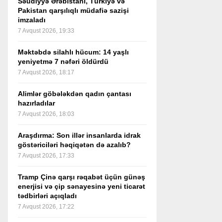
Səudiyyə Ərəbistanı, Türkiyə və
Pakistan qarşılıqlı müdafiə sazişi
imzaladı
7 Avqust 2026, 19:33
Məktəbdə silahlı hücum: 14 yaşlı
yeniyetmə 7 nəfəri öldürdü
7 Avqust 2026, 18:17
Alimlər göbələkdən qadın çantası
hazırladılar
7 Avqust 2026, 18:03
Araşdırma: Son illər insanlarda idrak
göstəriciləri həqiqətən də azalıb?
7 Avqust 2026, 17:33
Tramp Çinə qarşı rəqabət üçün günəş
enerjisi və çip sənayesinə yeni ticarət
tədbirləri açıqladı
7 Avqust 2026, 17:22