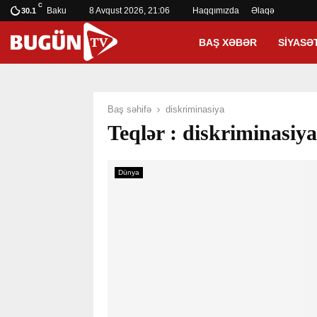
C
Baku
8 Avqust 2026, 21:06
Haqqımızda
Əlaqə
30.1
BAŞ XƏBƏR
SIYASƏ
Baş səhifə
diskriminasiya
Teqlər : diskriminasiya
Dünya