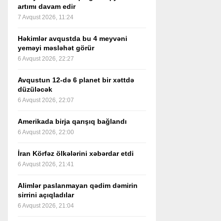
artımı davam edir
7 Avqust 2026, 11:24
Həkimlər avqustda bu 4 meyvəni
yeməyi məsləhət görür
6 Avqust 2026, 22:27
Avqustun 12-də 6 planet bir xəttdə
düzüləcək
6 Avqust 2026, 22:07
Amerikada birja qarışıq bağlandı
6 Avqust 2026, 22:00
İran Körfəz ölkələrini xəbərdar etdi
6 Avqust 2026, 21:41
Alimlər paslanmayan qədim dəmirin
sirrini açıqladılar
6 Avqust 2026, 21:04