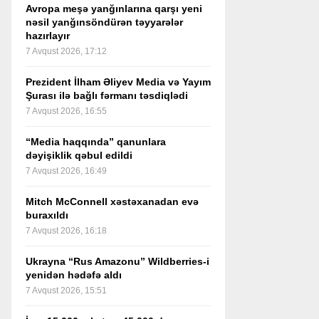
Avropa meşə yanğınlarına qarşı yeni
nəsil yanğınsöndürən təyyarələr
hazırlayır
7 Avqust 2026, 17:12
Prezident İlham Əliyev Media və Yayım
Şurası ilə bağlı fərmanı təsdiqlədi
7 Avqust 2026, 16:55
“Media haqqında” qanunlara
dəyişiklik qəbul edildi
7 Avqust 2026, 16:49
Mitch McConnell xəstəxanadan evə
buraxıldı
7 Avqust 2026, 16:18
Ukrayna “Rus Amazonu” Wildberries-i
yenidən hədəfə aldı
7 Avqust 2026, 15:51