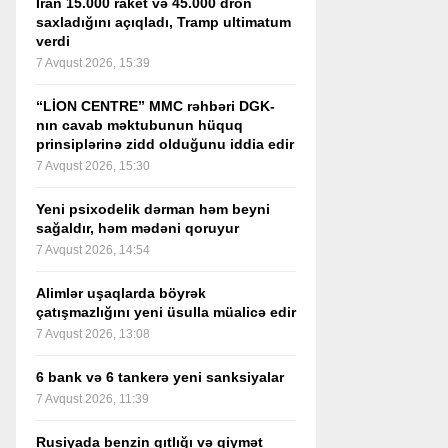
İran 15.000 raket və 45.000 dron
saxladığını açıqladı, Tramp ultimatum
verdi
7 Avqust 2026, 15:39
“LİON CENTRE” MMC rəhbəri DGK-
nın cavab məktubunun hüquq
prinsiplərinə zidd olduğunu iddia edir
7 Avqust 2026, 15:30
Yeni psixodelik dərman həm beyni
sağaldır, həm mədəni qoruyur
7 Avqust 2026, 14:54
Alimlər uşaqlarda böyrək
çatışmazlığını yeni üsulla müalicə edir
7 Avqust 2026, 13:08
6 bank və 6 tankerə yeni sanksiyalar
7 Avqust 2026, 11:39
Rusiyada benzin qıtlığı və qiymət