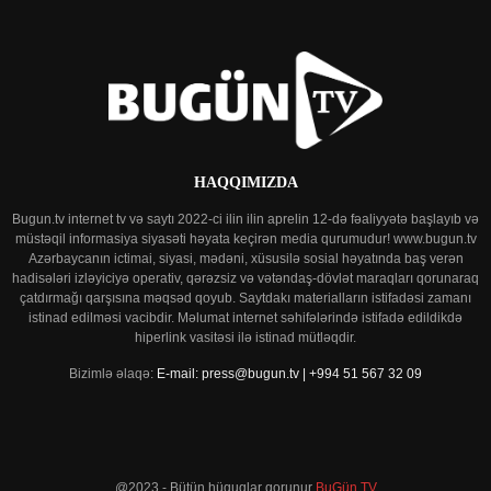
HAQQIMIZDA
Bugun.tv internet tv və saytı 2022-ci ilin ilin aprelin 12-də fəaliyyətə başlayıb və
müstəqil informasiya siyasəti həyata keçirən media qurumudur! www.bugun.tv
Azərbaycanın ictimai, siyasi, mədəni, xüsusilə sosial həyatında baş verən
hadisələri izləyiciyə operativ, qərəzsiz və vətəndaş-dövlət maraqları qorunaraq
çatdırmağı qarşısına məqsəd qoyub. Saytdakı materialların istifadəsi zamanı
istinad edilməsi vacibdir. Məlumat internet səhifələrində istifadə edildikdə
hiperlink vasitəsi ilə istinad mütləqdir.
Bizimlə əlaqə:
E-mail: press@bugun.tv | +994 51 567 32 09
@2023 - Bütün hüquqlar qorunur
BuGün TV