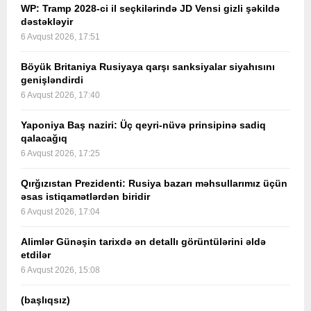
WP: Tramp 2028-ci il seçkilərində JD Vensi gizli şəkildə
dəstəkləyir
6 Avqust 2026, 17:51
Böyük Britaniya Rusiyaya qarşı sanksiyalar siyahısını
genişləndirdi
6 Avqust 2026, 17:40
Yaponiya Baş naziri: Üç qeyri-nüvə prinsipinə sadiq
qalacağıq
6 Avqust 2026, 17:25
Qırğızıstan Prezidenti: Rusiya bazarı məhsullarımız üçün
əsas istiqamətlərdən biridir
6 Avqust 2026, 17:04
Alimlər Günəşin tarixdə ən detallı görüntülərini əldə
etdilər
6 Avqust 2026, 15:08
(başlıqsız)