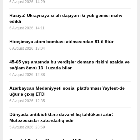
6 Avqust 2026, 14:29
Rusiya: Ukraynaya silah daşıyan iki yük gəmisi məhv
edildi
6 Avqust 2026, 14:11
Hiroşimaya atom bombası atılmasından 81 il ötür
6 Avqust 2026, 13:04
45-65 yaş arasında bu vərdişlər demans riskini azalda və
sağlam ömrü 13 il uzada bilər
6 Avqust 2026, 12:38
Azərbaycan Mədəniyyəti sosial platforması Yayfest-də
uğurla çıxış ETDİ
6 Avqust 2026, 12:35
Dünyada antibiotiklərə davamlılıq təhlükəsi artır:
Mütəxəssislər xəbərdarlıq edir
5 Avqust 2026, 23:59