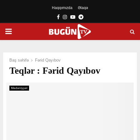
Haqqımızda
Əlaqə
Facebook
Instagram
Youtube
Telegram
PRIMARY
MENU
Baş səhifə
Fərid Qayıbov
Teqlər : Fərid Qayıbov
Mədəniyyət