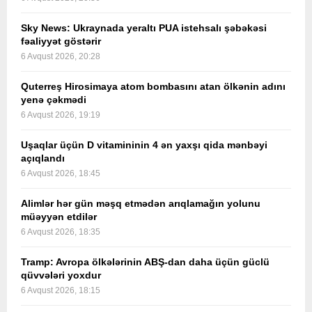
Sky News: Ukraynada yeraltı PUA istehsalı şəbəkəsi
fəaliyyət göstərir
6 Avqust 2026, 20:28
Quterreş Hirosimaya atom bombasını atan ölkənin adını
yenə çəkmədi
6 Avqust 2026, 19:19
Uşaqlar üçün D vitamininin 4 ən yaxşı qida mənbəyi
açıqlandı
6 Avqust 2026, 18:45
Alimlər hər gün məşq etmədən arıqlamağın yolunu
müəyyən etdilər
6 Avqust 2026, 18:35
Tramp: Avropa ölkələrinin ABŞ-dan daha üçün güclü
qüvvələri yoxdur
6 Avqust 2026, 18:15