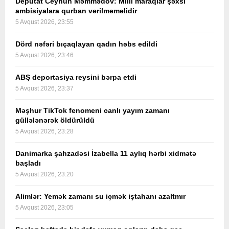
Deputat Ceyhun Məmmədov: Milli maraqlar şəxsi
ambisiyalara qurban verilməməlidir
5 Avqust 2026, 23:55
Dörd nəfəri bıçaqlayan qadın həbs edildi
5 Avqust 2026, 23:46
ABŞ deportasiya reysini bərpa etdi
5 Avqust 2026, 23:37
Məşhur TikTok fenomeni canlı yayım zamanı
güllələnərək öldürüldü
5 Avqust 2026, 23:28
Danimarka şahzadəsi İzabella 11 aylıq hərbi xidmətə
başladı
5 Avqust 2026, 23:20
Alimlər: Yemək zamanı su içmək iştahanı azaltmır
5 Avqust 2026, 23:05