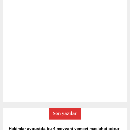
Son yazılar
Həkimlər avqustda bu 4 meyvəni yeməyi məsləhət görür