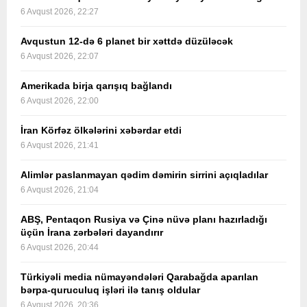
6 Avqust 2026, 22:27
Avqustun 12-də 6 planet bir xəttdə düzüləcək
6 Avqust 2026, 22:07
Amerikada birja qarışıq bağlandı
6 Avqust 2026, 22:00
İran Körfəz ölkələrini xəbərdar etdi
6 Avqust 2026, 21:41
Alimlər paslanmayan qədim dəmirin sirrini açıqladılar
6 Avqust 2026, 21:04
ABŞ, Pentaqon Rusiya və Çinə nüvə planı hazırladığı
üçün İrana zərbələri dayandırır
6 Avqust 2026, 20:44
Türkiyəli media nümayəndələri Qarabağda aparılan
bərpa-quruculuq işləri ilə tanış oldular
6 Avqust 2026, 20:36