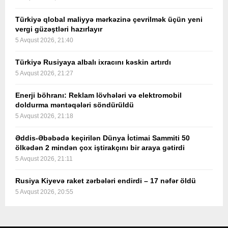
Türkiyə qlobal maliyyə mərkəzinə çevrilmək üçün yeni
vergi güzəştləri hazırlayır
5 Avqust 2026, 21:40
Türkiyə Rusiyaya albalı ixracını kəskin artırdı
5 Avqust 2026, 21:27
Enerji böhranı: Reklam lövhələri və elektromobil
doldurma məntəqələri söndürüldü
5 Avqust 2026, 21:18
Əddis-Əbəbədə keçirilən Dünya İctimai Sammiti 50
ölkədən 2 mindən çox iştirakçını bir araya gətirdi
5 Avqust 2026, 21:11
Rusiya Kiyevə raket zərbələri endirdi – 17 nəfər öldü
5 Avqust 2026, 20:55