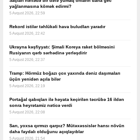
Saçları həftədə bir dəfə yumaq onların daha gec
yağlanmasına kömək edirmi?
5 Avqust 2026, 22:59
Rekord istilər təhlükəli hava buludları yaradır
5 Avqust 2026, 22:42
Ukrayna kəşfiyyatı: Şimali Koreya raket bölməsini
Rusiyanın qərb sərhədinə yerləşdirir
5 Avqust 2026, 22:37
Tramp: Hörmüz boğazı çox yaxında dəniz daşımaları
üçün yenidən açıla bilər
5 Avqust 2026, 22:19
Portağal qabıqları ilə həyata keçirilən təcrübə 16 ildən
sonra heyrətamiz nəticə verdi
5 Avqust 2026, 22:08
Sarı, yoxsa qırmızı qarpız? Mütəxəssislər hansı növün
daha faydalı olduğunu açıqlayıblar
5 Avqust 2026, 21:54