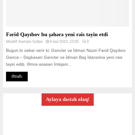
Fərid Qayıbov bu şəhərə yeni rəis təyin etdi
Müəllif:
Kəmalə Sultan
9 İyul 2023, 23:05
0
Bugun.tv xəbər verir ki, Gənclər və İdman Naziri Fərid Qayıbov
Gəncə – Daşkəsən Gənclər və İdman Baş İdarəsinə yeni rəis
təyin edib. Əmrə əsasən İntiqam...
Ətraflı
Aylaya dəstək olaq!