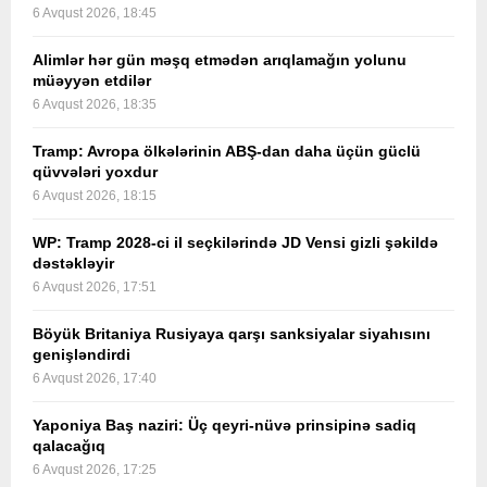
6 Avqust 2026, 18:45
Alimlər hər gün məşq etmədən arıqlamağın yolunu
müəyyən etdilər
6 Avqust 2026, 18:35
Tramp: Avropa ölkələrinin ABŞ-dan daha üçün güclü
qüvvələri yoxdur
6 Avqust 2026, 18:15
WP: Tramp 2028-ci il seçkilərində JD Vensi gizli şəkildə
dəstəkləyir
6 Avqust 2026, 17:51
Böyük Britaniya Rusiyaya qarşı sanksiyalar siyahısını
genişləndirdi
6 Avqust 2026, 17:40
Yaponiya Baş naziri: Üç qeyri-nüvə prinsipinə sadiq
qalacağıq
6 Avqust 2026, 17:25