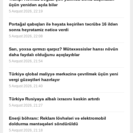
üçün yenidən açıla bilər
5 Avqust 2026, 22:19
Portağal qabıqları ilə həyata keçirilən təcrübə 16 ildən
sonra heyrətamiz nəticə verdi
5 Avqust 2026, 22:08
Sarı, yoxsa qırmızı qarpız? Mütəxəssislər hansı növün
daha faydalı olduğunu açıqlayıblar
5 Avqust 2026, 21:54
Türkiyə qlobal maliyyə mərkəzinə çevrilmək üçün yeni
vergi güzəştləri hazırlayır
5 Avqust 2026, 21:40
Türkiyə Rusiyaya albalı ixracını kəskin artırdı
5 Avqust 2026, 21:27
Enerji böhranı: Reklam lövhələri və elektromobil
doldurma məntəqələri söndürüldü
5 Avqust 2026, 21:18