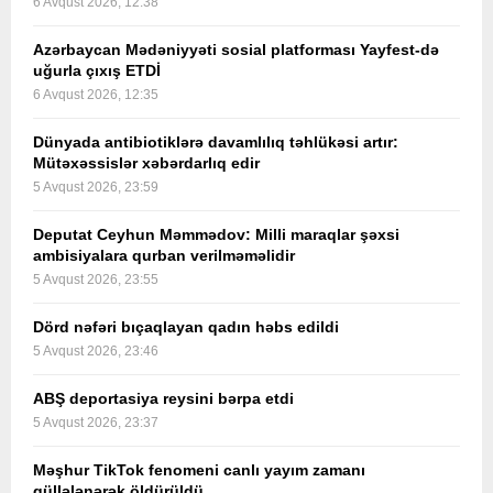
6 Avqust 2026, 12:38
Azərbaycan Mədəniyyəti sosial platforması Yayfest-də
uğurla çıxış ETDİ
6 Avqust 2026, 12:35
Dünyada antibiotiklərə davamlılıq təhlükəsi artır:
Mütəxəssislər xəbərdarlıq edir
5 Avqust 2026, 23:59
Deputat Ceyhun Məmmədov: Milli maraqlar şəxsi
ambisiyalara qurban verilməməlidir
5 Avqust 2026, 23:55
Dörd nəfəri bıçaqlayan qadın həbs edildi
5 Avqust 2026, 23:46
ABŞ deportasiya reysini bərpa etdi
5 Avqust 2026, 23:37
Məşhur TikTok fenomeni canlı yayım zamanı
güllələnərək öldürüldü