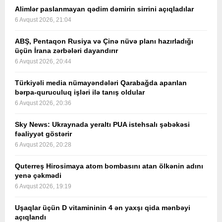
Alimlər paslanmayan qədim dəmirin sirrini açıqladılar
6 Avqust 2026, 21:04
ABŞ, Pentaqon Rusiya və Çinə nüvə planı hazırladığı
üçün İrana zərbələri dayandırır
6 Avqust 2026, 20:44
Türkiyəli media nümayəndələri Qarabağda aparılan
bərpa-quruculuq işləri ilə tanış oldular
6 Avqust 2026, 20:36
Sky News: Ukraynada yeraltı PUA istehsalı şəbəkəsi
fəaliyyət göstərir
6 Avqust 2026, 20:28
Quterreş Hirosimaya atom bombasını atan ölkənin adını
yenə çəkmədi
6 Avqust 2026, 19:19
Uşaqlar üçün D vitamininin 4 ən yaxşı qida mənbəyi
açıqlandı