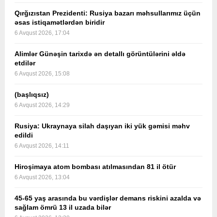
Qırğızıstan Prezidenti: Rusiya bazarı məhsullarımız üçün
əsas istiqamətlərdən biridir
6 Avqust 2026, 17:04
Alimlər Günəşin tarixdə ən detallı görüntülərini əldə
etdilər
6 Avqust 2026, 15:08
(başlıqsız)
6 Avqust 2026, 14:29
Rusiya: Ukraynaya silah daşıyan iki yük gəmisi məhv
edildi
6 Avqust 2026, 14:11
Hiroşimaya atom bombası atılmasından 81 il ötür
6 Avqust 2026, 13:04
45-65 yaş arasında bu vərdişlər demans riskini azalda və
sağlam ömrü 13 il uzada bilər