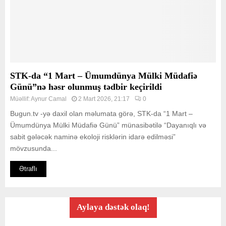
STK-da “1 Mart – Ümumdünya Mülki Müdafiə
Günü”nə həsr olunmuş tədbir keçirildi
Müəllif:
Aynur Camal
2 Mart 2026, 21:17
0
Bugun.tv -yə daxil olan məlumata görə, STK-da “1 Mart –
Ümumdünya Mülki Müdafiə Günü” münasibətilə “Dayanıqlı və
sabit gələcək naminə ekoloji risklərin idarə edilməsi”
mövzusunda...
Ətraflı
Aylaya dəstək olaq!