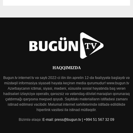
HAQQIMIZDA
Bugun.tv internet tv və saytı 2022-ci ilin ilin aprelin 12-də fəaliyyətə başlayıb və
müstəqil informasiya siyasəti həyata keçirən media qurumudur! www.bugun.tv
Azərbaycanın ictimai, siyasi, mədəni, xüsusilə sosial həyatında baş verən
hadisələri izləyiciyə operativ, qərəzsiz və vətəndaş-dövlət maraqları qorunaraq
çatdırmağı qarşısına məqsəd qoyub. Saytdakı materialların istifadəsi zamanı
istinad edilməsi vacibdir. Məlumat internet səhifələrində istifadə edildikdə
hiperlink vasitəsi ilə istinad mütləqdir.
Bizimlə əlaqə:
E-mail: press@bugun.tv | +994 51 567 32 09