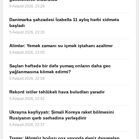
5 Avqust 2026, 23:28
Danimarka şahzadəsi İzabella 11 aylıq hərbi xidmətə
başladı
5 Avqust 2026, 23:20
Alimlər: Yemək zamanı su içmək iştahanı azaltmır
5 Avqust 2026, 23:05
Saçları həftədə bir dəfə yumaq onların daha gec
yağlanmasına kömək edirmi?
5 Avqust 2026, 22:59
Rekord istilər təhlükəli hava buludları yaradır
5 Avqust 2026, 22:42
Ukrayna kəşfiyyatı: Şimali Koreya raket bölməsini
Rusiyanın qərb sərhədinə yerləşdirir
5 Avqust 2026, 22:37
Tramp: Hörmüz boğazı çox yaxında dəniz daşımaları