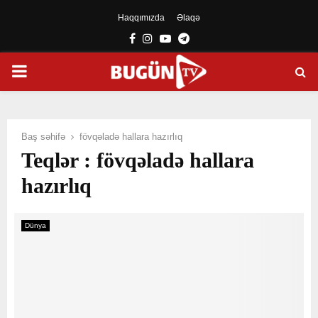
Haqqımızda
Əlaqə
Facebook
Instagram
Youtube
Telegram
PRIMARY
MENU
Baş səhifə
fövqəladə hallara hazırlıq
Teqlər : fövqəladə hallara
hazırlıq
Dünya