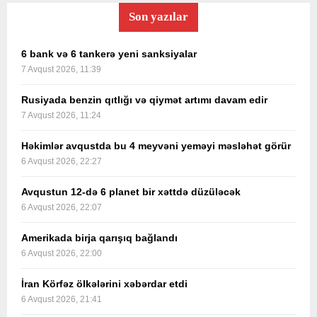
Son yazılar
6 bank və 6 tankerə yeni sanksiyalar
7 Avqust 2026, 11:39
Rusiyada benzin qıtlığı və qiymət artımı davam edir
7 Avqust 2026, 11:24
Həkimlər avqustda bu 4 meyvəni yeməyi məsləhət görür
6 Avqust 2026, 22:27
Avqustun 12-də 6 planet bir xəttdə düzüləcək
6 Avqust 2026, 22:07
Amerikada birja qarışıq bağlandı
6 Avqust 2026, 22:00
İran Körfəz ölkələrini xəbərdar etdi
6 Avqust 2026, 21:41