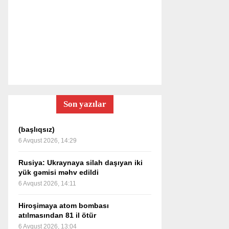
Son yazılar
(başlıqsız)
6 Avqust 2026, 14:29
Rusiya: Ukraynaya silah daşıyan iki
yük gəmisi məhv edildi
6 Avqust 2026, 14:11
Hiroşimaya atom bombası
atılmasından 81 il ötür
6 Avqust 2026, 13:04