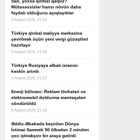
Sarı, yoxsa qırmızı qarpız?
Mütəxəssislər hansı növün daha
faydalı olduğunu açıqlayıblar
5 Avqust 2026, 21:54
Türkiyə qlobal maliyyə mərkəzinə
çevrilmək üçün yeni vergi güzəştləri
hazırlayır
5 Avqust 2026, 21:40
Türkiyə Rusiyaya albalı ixracını
kəskin artırdı
5 Avqust 2026, 21:27
Enerji böhranı: Reklam lövhələri və
elektromobil doldurma məntəqələri
söndürüldü
5 Avqust 2026, 21:18
Əddis-Əbəbədə keçirilən Dünya
İctimai Sammiti 50 ölkədən 2 mindən
çox iştirakçını bir araya gətirdi