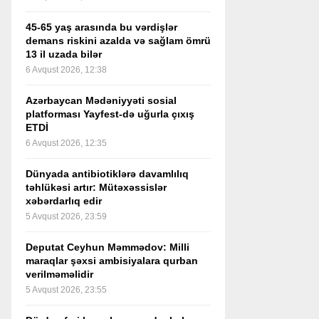
45-65 yaş arasında bu vərdişlər
demans riskini azalda və sağlam ömrü
13 il uzada bilər
6 Avqust 2026, 12:38
Azərbaycan Mədəniyyəti sosial
platforması Yayfest-də uğurla çıxış
ETDİ
6 Avqust 2026, 12:35
Dünyada antibiotiklərə davamlılıq
təhlükəsi artır: Mütəxəssislər
xəbərdarlıq edir
5 Avqust 2026, 23:59
Deputat Ceyhun Məmmədov: Milli
maraqlar şəxsi ambisiyalara qurban
verilməməlidir
5 Avqust 2026, 23:55