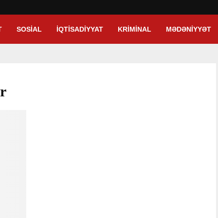
T
SOSIAL
İQTISADIYYAT
KRIMINAL
MƏDƏNIYYƏT
ar