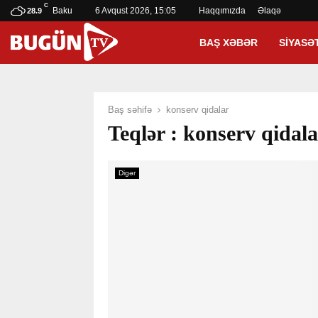
C
Baku
6 Avqust 2026, 15:05
Haqqımızda
Əlaqə
28.9
BAŞ XƏBƏR
SIYASƏ
Baş səhifə
konserv qidalar
Teqlər : konserv qidal
Digər