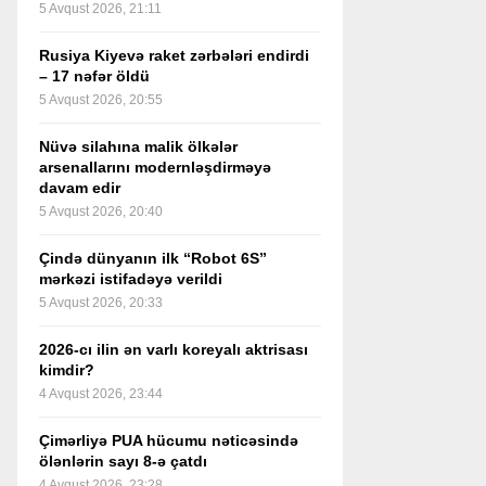
5 Avqust 2026, 21:11
Rusiya Kiyevə raket zərbələri endirdi
– 17 nəfər öldü
5 Avqust 2026, 20:55
Nüvə silahına malik ölkələr
arsenallarını modernləşdirməyə
davam edir
5 Avqust 2026, 20:40
Çində dünyanın ilk “Robot 6S”
mərkəzi istifadəyə verildi
5 Avqust 2026, 20:33
2026-cı ilin ən varlı koreyalı aktrisası
kimdir?
4 Avqust 2026, 23:44
Çimərliyə PUA hücumu nəticəsində
ölənlərin sayı 8-ə çatdı
4 Avqust 2026, 23:28