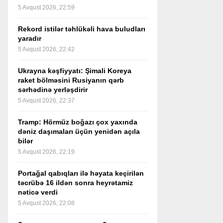
5 Avqust 2026, 22:59
Rekord istilər təhlükəli hava buludları
yaradır
5 Avqust 2026, 22:42
Ukrayna kəşfiyyatı: Şimali Koreya
raket bölməsini Rusiyanın qərb
sərhədinə yerləşdirir
5 Avqust 2026, 22:37
Tramp: Hörmüz boğazı çox yaxında
dəniz daşımaları üçün yenidən açıla
bilər
5 Avqust 2026, 22:19
Portağal qabıqları ilə həyata keçirilən
təcrübə 16 ildən sonra heyrətamiz
nəticə verdi
5 Avqust 2026, 22:08