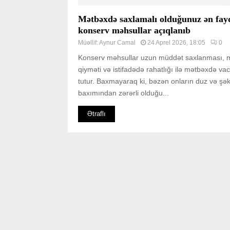
Mətbəxdə saxlamalı olduğunuz ən fay
konserv məhsullar açıqlanıb
Müəllif:
Aynur Camal
24 Aprel 2026, 18:05
0
Konserv məhsullar uzun müddət saxlanması, 
qiyməti və istifadədə rahatlığı ilə mətbəxdə vac
tutur. Baxmayaraq ki, bəzən onların duz və şə
baxımından zərərli olduğu...
Ətraflı