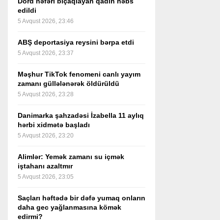
Dörd nəfəri bıçaqlayan qadın həbs
edildi
5 Avqust 2026, 23:46
ABŞ deportasiya reysini bərpa etdi
5 Avqust 2026, 23:37
Məşhur TikTok fenomeni canlı yayım
zamanı güllələnərək öldürüldü
5 Avqust 2026, 23:28
Danimarka şahzadəsi İzabella 11 aylıq
hərbi xidmətə başladı
5 Avqust 2026, 23:20
Alimlər: Yemək zamanı su içmək
iştahanı azaltmır
5 Avqust 2026, 23:05
Saçları həftədə bir dəfə yumaq onların
daha gec yağlanmasına kömək
edirmi?