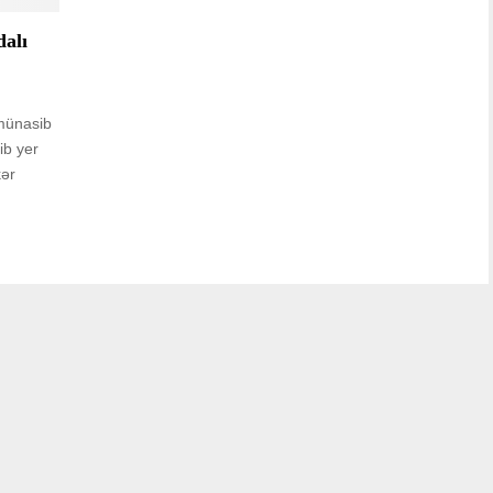
dalı
münasib
ib yer
kər