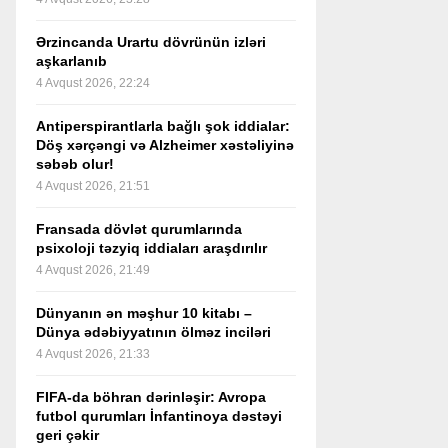
Ərzincanda Urartu dövrünün izləri
aşkarlanıb
4 Avqust 2026, 22:24
Antiperspirantlarla bağlı şok iddialar:
Döş xərçəngi və Alzheimer xəstəliyinə
səbəb olur!
4 Avqust 2026, 21:51
Fransada dövlət qurumlarında
psixoloji təzyiq iddiaları araşdırılır
4 Avqust 2026, 21:49
Dünyanın ən məşhur 10 kitabı –
Dünya ədəbiyyatının ölməz inciləri
4 Avqust 2026, 21:33
FIFA-da böhran dərinləşir: Avropa
futbol qurumları İnfantinoya dəstəyi
geri çəkir