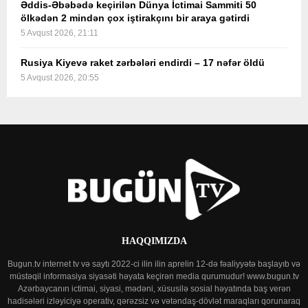
Əddis-Əbəbədə keçirilən Dünya İctimai Sammiti 50
ölkədən 2 mindən çox iştirakçını bir araya gətirdi
5 Avqust 2026, 21:11
Rusiya Kiyevə raket zərbələri endirdi – 17 nəfər öldü
5 Avqust 2026, 20:55
HAQQIMIZDA
Bugun.tv internet tv və saytı 2022-ci ilin ilin aprelin 12-də fəaliyyətə başlayıb və
müstəqil informasiya siyasəti həyata keçirən media qurumudur! www.bugun.tv
Azərbaycanın ictimai, siyasi, mədəni, xüsusilə sosial həyatında baş verən
hadisələri izləyiciyə operativ, qərəzsiz və vətəndaş-dövlət maraqları qorunaraq