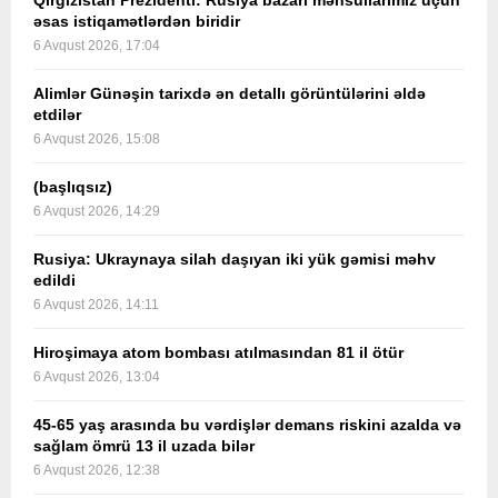
Qırğızıstan Prezidenti: Rusiya bazarı məhsullarımız üçün
əsas istiqamətlərdən biridir
6 Avqust 2026, 17:04
Alimlər Günəşin tarixdə ən detallı görüntülərini əldə
etdilər
6 Avqust 2026, 15:08
(başlıqsız)
6 Avqust 2026, 14:29
Rusiya: Ukraynaya silah daşıyan iki yük gəmisi məhv
edildi
6 Avqust 2026, 14:11
Hiroşimaya atom bombası atılmasından 81 il ötür
6 Avqust 2026, 13:04
45-65 yaş arasında bu vərdişlər demans riskini azalda və
sağlam ömrü 13 il uzada bilər
6 Avqust 2026, 12:38