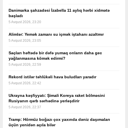
Danimarka şahzadəsi İzabella 11 aylıq hərbi xidmətə
başladı
5 Avqust 2026, 23:20
Alimlər: Yemək zamanı su içmək iştahanı azaltmır
5 Avqust 2026, 23:05
Saçları həftədə bir dəfə yumaq onların daha gec
yağlanmasına kömək edirmi?
5 Avqust 2026, 22:59
Rekord istilər təhlükəli hava buludları yaradır
5 Avqust 2026, 22:42
Ukrayna kəşfiyyatı: Şimali Koreya raket bölməsini
Rusiyanın qərb sərhədinə yerləşdirir
5 Avqust 2026, 22:37
Tramp: Hörmüz boğazı çox yaxında dəniz daşımaları
üçün yenidən açıla bilər