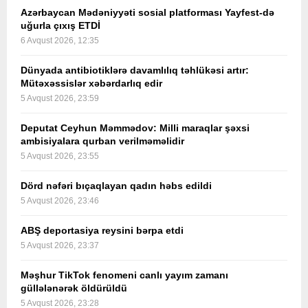
Azərbaycan Mədəniyyəti sosial platforması Yayfest-də
uğurla çıxış ETDİ
6 Avqust 2026, 12:35
Dünyada antibiotiklərə davamlılıq təhlükəsi artır:
Mütəxəssislər xəbərdarlıq edir
5 Avqust 2026, 23:59
Deputat Ceyhun Məmmədov: Milli maraqlar şəxsi
ambisiyalara qurban verilməməlidir
5 Avqust 2026, 23:55
Dörd nəfəri bıçaqlayan qadın həbs edildi
5 Avqust 2026, 23:46
ABŞ deportasiya reysini bərpa etdi
5 Avqust 2026, 23:37
Məşhur TikTok fenomeni canlı yayım zamanı
güllələnərək öldürüldü
5 Avqust 2026, 23:28