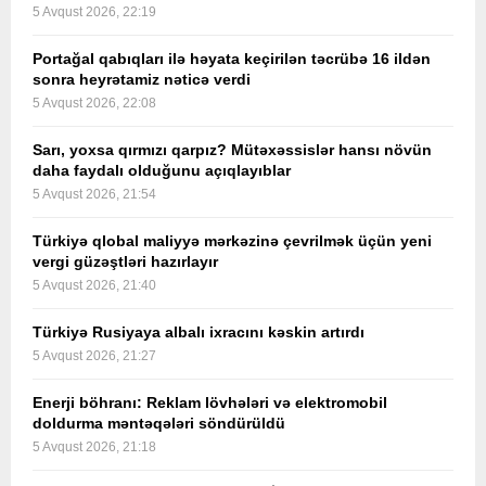
5 Avqust 2026, 22:19
Portağal qabıqları ilə həyata keçirilən təcrübə 16 ildən
sonra heyrətamiz nəticə verdi
5 Avqust 2026, 22:08
Sarı, yoxsa qırmızı qarpız? Mütəxəssislər hansı növün
daha faydalı olduğunu açıqlayıblar
5 Avqust 2026, 21:54
Türkiyə qlobal maliyyə mərkəzinə çevrilmək üçün yeni
vergi güzəştləri hazırlayır
5 Avqust 2026, 21:40
Türkiyə Rusiyaya albalı ixracını kəskin artırdı
5 Avqust 2026, 21:27
Enerji böhranı: Reklam lövhələri və elektromobil
doldurma məntəqələri söndürüldü
5 Avqust 2026, 21:18