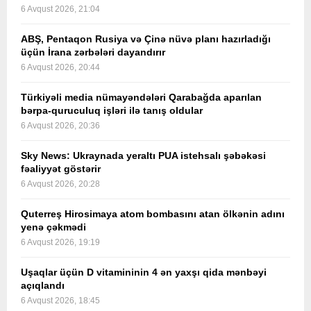
6 Avqust 2026, 21:04
ABŞ, Pentaqon Rusiya və Çinə nüvə planı hazırladığı
üçün İrana zərbələri dayandırır
6 Avqust 2026, 20:44
Türkiyəli media nümayəndələri Qarabağda aparılan
bərpa-quruculuq işləri ilə tanış oldular
6 Avqust 2026, 20:36
Sky News: Ukraynada yeraltı PUA istehsalı şəbəkəsi
fəaliyyət göstərir
6 Avqust 2026, 20:28
Quterreş Hirosimaya atom bombasını atan ölkənin adını
yenə çəkmədi
6 Avqust 2026, 19:19
Uşaqlar üçün D vitamininin 4 ən yaxşı qida mənbəyi
açıqlandı
6 Avqust 2026, 18:45