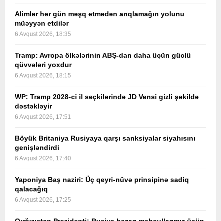
Alimlər hər gün məşq etmədən arıqlamağın yolunu
müəyyən etdilər
6 Avqust 2026, 18:35
Tramp: Avropa ölkələrinin ABŞ-dan daha üçün güclü
qüvvələri yoxdur
6 Avqust 2026, 18:15
WP: Tramp 2028-ci il seçkilərində JD Vensi gizli şəkildə
dəstəkləyir
6 Avqust 2026, 17:51
Böyük Britaniya Rusiyaya qarşı sanksiyalar siyahısını
genişləndirdi
6 Avqust 2026, 17:40
Yaponiya Baş naziri: Üç qeyri-nüvə prinsipinə sadiq
qalacağıq
6 Avqust 2026, 17:25