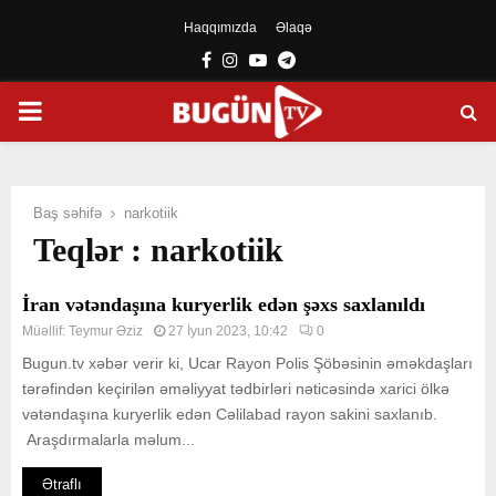
Haqqımızda
Əlaqə
Facebook
Instagram
Youtube
Telegram
PRIMARY
MENU
Baş səhifə
narkotiik
Teqlər : narkotiik
İran vətəndaşına kuryerlik edən şəxs saxlanıldı
Müəllif:
Teymur Əziz
27 İyun 2023, 10:42
0
Bugun.tv xəbər verir ki, Ucar Rayon Polis Şöbəsinin əməkdaşları
tərəfindən keçirilən əməliyyat tədbirləri nəticəsində xarici ölkə
vətəndaşına kuryerlik edən Cəlilabad rayon sakini saxlanıb.
Araşdırmalarla məlum...
Ətraflı