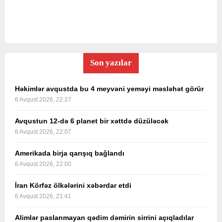
Son yazılar
Həkimlər avqustda bu 4 meyvəni yeməyi məsləhət görür
6 Avqust 2026, 22:27
Avqustun 12-də 6 planet bir xəttdə düzüləcək
6 Avqust 2026, 22:07
Amerikada birja qarışıq bağlandı
6 Avqust 2026, 22:00
İran Körfəz ölkələrini xəbərdar etdi
6 Avqust 2026, 21:41
Alimlər paslanmayan qədim dəmirin sirrini açıqladılar