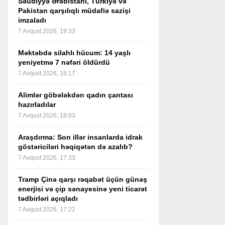
Səudiyyə Ərəbistanı, Türkiyə və
Pakistan qarşılıqlı müdafiə sazişi
imzaladı
7 Avqust 2026, 19:33
Məktəbdə silahlı hücum: 14 yaşlı
yeniyetmə 7 nəfəri öldürdü
7 Avqust 2026, 18:17
Alimlər göbələkdən qadın çantası
hazırladılar
7 Avqust 2026, 18:03
Araşdırma: Son illər insanlarda idrak
göstəriciləri həqiqətən də azalıb?
7 Avqust 2026, 17:33
Tramp Çinə qarşı rəqabət üçün günəş
enerjisi və çip sənayesinə yeni ticarət
tədbirləri açıqladı
7 Avqust 2026, 17:22