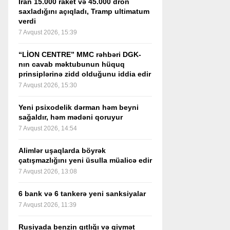
İran 15.000 raket və 45.000 dron
saxladığını açıqladı, Tramp ultimatum
verdi
7 Avqust 2026, 15:39
“LİON CENTRE” MMC rəhbəri DGK-
nın cavab məktubunun hüquq
prinsiplərinə zidd olduğunu iddia edir
7 Avqust 2026, 15:30
Yeni psixodelik dərman həm beyni
sağaldır, həm mədəni qoruyur
7 Avqust 2026, 14:54
Alimlər uşaqlarda böyrək
çatışmazlığını yeni üsulla müalicə edir
7 Avqust 2026, 13:08
6 bank və 6 tankerə yeni sanksiyalar
7 Avqust 2026, 11:39
Rusiyada benzin qıtlığı və qiymət