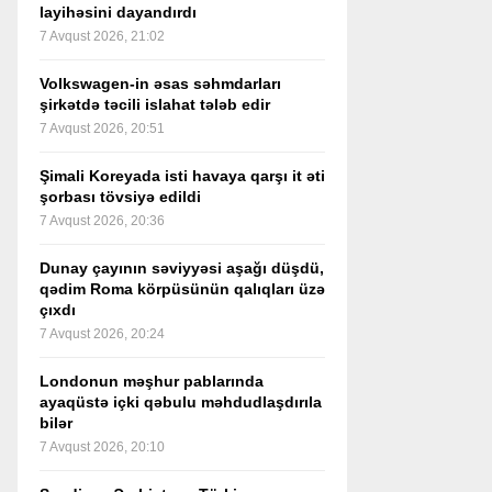
layihəsini dayandırdı
7 Avqust 2026, 21:02
Volkswagen-in əsas səhmdarları
şirkətdə təcili islahat tələb edir
7 Avqust 2026, 20:51
Şimali Koreyada isti havaya qarşı it əti
şorbası tövsiyə edildi
7 Avqust 2026, 20:36
Dunay çayının səviyyəsi aşağı düşdü,
qədim Roma körpüsünün qalıqları üzə
çıxdı
7 Avqust 2026, 20:24
Londonun məşhur pablarında
ayaqüstə içki qəbulu məhdudlaşdırıla
bilər
7 Avqust 2026, 20:10