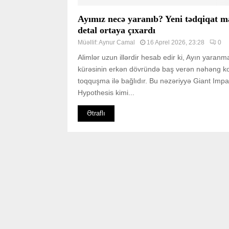
Ayımız necə yaranıb? Yeni tədqiqat m
detal ortaya çıxardı
Müəllif:
Aynur Camal
16 Aprel 2026, 23:28
0
Alimlər uzun illərdir hesab edir ki, Ayın yaranm
kürəsinin erkən dövründə baş verən nəhəng k
toqquşma ilə bağlıdır. Bu nəzəriyyə Giant Impa
Hypothesis kimi...
Ətraflı