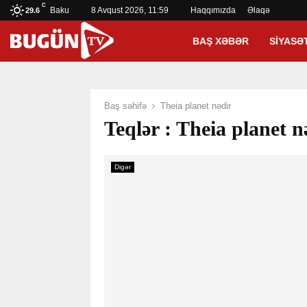
C
Baku
8 Avqust 2026, 11:59
Haqqımızda
Əlaqə
29.6
BAŞ XƏBƏR
SIYASƏ
Baş səhifə
Theia planet nədir
Teqlər : Theia planet n
Digər