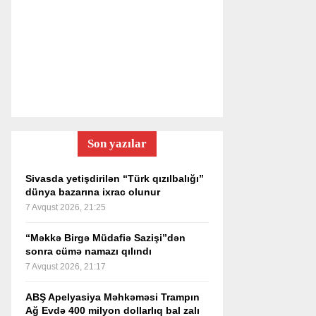
Son yazılar
Sivasda yetişdirilən “Türk qızılbalığı”
dünya bazarına ixrac olunur
7 Avqust 2026, 21:25
“Məkkə Birgə Müdafiə Sazişi”dən
sonra cümə namazı qılındı
7 Avqust 2026, 21:17
ABŞ Apelyasiya Məhkəməsi Trampın
Ağ Evdə 400 milyon dollarlıq bal zalı