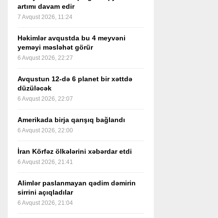
artımı davam edir
7 Avqust 2026, 11:24
Həkimlər avqustda bu 4 meyvəni
yeməyi məsləhət görür
6 Avqust 2026, 22:27
Avqustun 12-də 6 planet bir xəttdə
düzüləcək
6 Avqust 2026, 22:07
Amerikada birja qarışıq bağlandı
6 Avqust 2026, 22:00
İran Körfəz ölkələrini xəbərdar etdi
6 Avqust 2026, 21:41
Alimlər paslanmayan qədim dəmirin
sirrini açıqladılar
6 Avqust 2026, 21:04