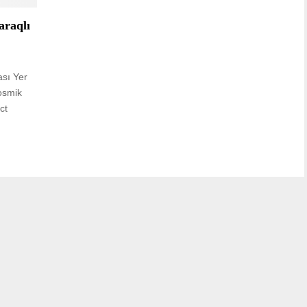
araqlı
ası Yer
osmik
ct