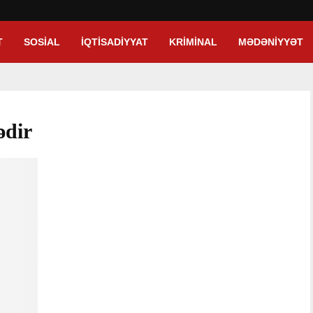
T
SOSIAL
İQTISADIYYAT
KRIMINAL
MƏDƏNIYYƏT
ədir