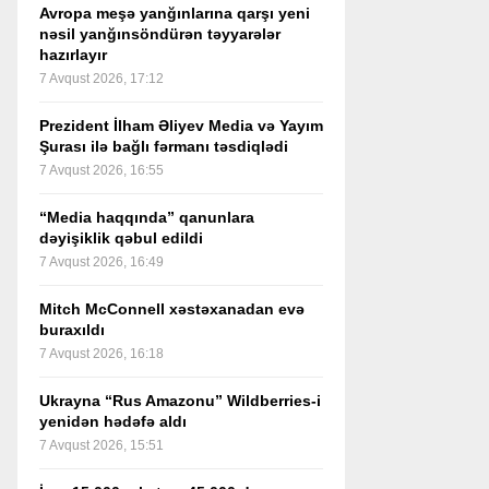
Avropa meşə yanğınlarına qarşı yeni
nəsil yanğınsöndürən təyyarələr
hazırlayır
7 Avqust 2026, 17:12
Prezident İlham Əliyev Media və Yayım
Şurası ilə bağlı fərmanı təsdiqlədi
7 Avqust 2026, 16:55
“Media haqqında” qanunlara
dəyişiklik qəbul edildi
7 Avqust 2026, 16:49
Mitch McConnell xəstəxanadan evə
buraxıldı
7 Avqust 2026, 16:18
Ukrayna “Rus Amazonu” Wildberries-i
yenidən hədəfə aldı
7 Avqust 2026, 15:51