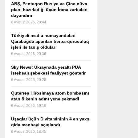
ABŞ, Pentaqon Rusiya və Çinə nüvə
planı hazırladığı üçün İrana zərbələri
dayandırır
6 Avqust 2026, 20:44
Türkiyəli media nümayəndələri
Qarabağda aparılan bərpa-quruculuq
işləri ilə tanış oldular
6 Avqust 2026, 20:36
Sky News: Ukraynada yeraltı PUA
istehsalı şəbəkəsi fəaliyyət göstərir
6 Avqust 2026, 20:28
Quterreş Hirosimaya atom bombasını
atan ölkənin adını yenə çəkmədi
6 Avqust 2026, 19:19
Uşaqlar üçün D vitamininin 4 ən yaxşı
qida mənbəyi açıqlandı
6 Avqust 2026, 18:45