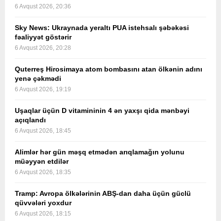
6 Avqust 2026, 20:36
Sky News: Ukraynada yeraltı PUA istehsalı şəbəkəsi
fəaliyyət göstərir
6 Avqust 2026, 20:28
Quterreş Hirosimaya atom bombasını atan ölkənin adını
yenə çəkmədi
6 Avqust 2026, 19:19
Uşaqlar üçün D vitamininin 4 ən yaxşı qida mənbəyi
açıqlandı
6 Avqust 2026, 18:45
Alimlər hər gün məşq etmədən arıqlamağın yolunu
müəyyən etdilər
6 Avqust 2026, 18:35
Tramp: Avropa ölkələrinin ABŞ-dan daha üçün güclü
qüvvələri yoxdur
6 Avqust 2026, 18:15