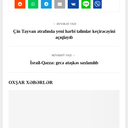
ƏVVƏLKI YAZI
Çin Tayvan ətrafında yeni hərbi təlimlər keçirəcəyini
açıqlayıb
NÖVBƏTI YAZI
İsrail-Qəzza: gecə atəşkəs saxlanılıb
OXŞAR XƏBƏRLƏR