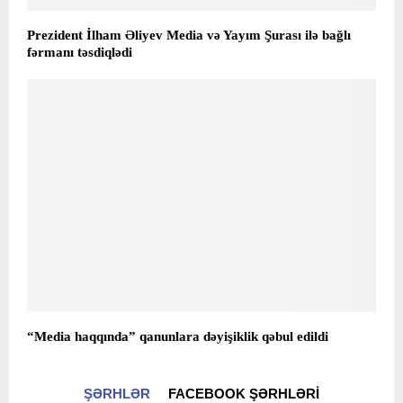
Prezident İlham Əliyev Media və Yayım Şurası ilə bağlı
fərmanı təsdiqlədi
“Media haqqında” qanunlara dəyişiklik qəbul edildi
ŞƏRHLƏR
FACEBOOK ŞƏRHLƏRI