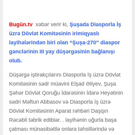
Bugün.tv
xəbər verir ki,
Şuşada Diasporla İş
üzrə Dövlət Komitəsinin irimiqyaslı
layihələrindən biri olan “Şuşa-270” diaspor
gənclərinin III yay düşərgəsinin bağlanışı
olub.
Düşərgə iştirakçılarını Diasporla İş üzrə Dövlət
Komitəsinin sədr müavini Elşad Əliyev, Şuşa
Şəhər Dövlət Qoruğu İdarəsinin İdarə Heyətinin
sədri Məftun Abbasov və Diasporla İş üzrə
Dövlət Komitəsinin Aparat rəhbəri Daşqın
Rəcəbli təbrik ediblər. . layihənin uğurla başa
çatması münasibətilə onlara təhsillərində və