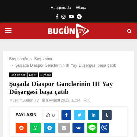
Haqqımızda
Əlaqə
Facebook
Instagram
Youtube
Telegram
PRIMARY
MENU
Baş səhifə
Baş xəbər
Şuşada Diaspor Gənclərinin III Yay Düşərgəsi başa çatıb
Baş xəbər
Digər
Siyasət
Şuşada Diaspor Gənclərinin III Yay
Düşərgəsi başa çatıb
Müəllif:
Bugün TV
8 Avqust 2022, 11:34
0
PAYLAŞIN
0