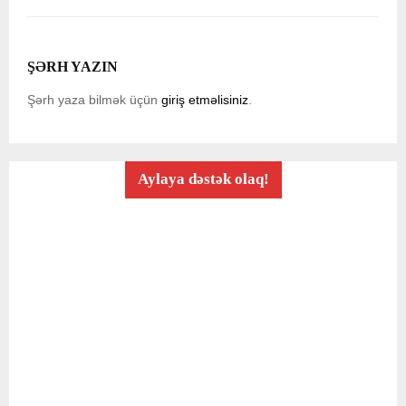
ŞƏRH YAZIN
Şərh yaza bilmək üçün
giriş etməlisiniz
.
Aylaya dəstək olaq!