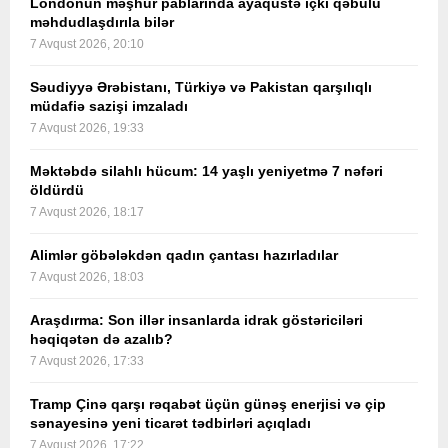
Londonun məşhur pablarında ayaqüstə içki qəbulu
məhdudlaşdırıla bilər
7 Avqust 2026, 20:10
Səudiyyə Ərəbistanı, Türkiyə və Pakistan qarşılıqlı
müdafiə sazişi imzaladı
7 Avqust 2026, 19:33
Məktəbdə silahlı hücum: 14 yaşlı yeniyetmə 7 nəfəri
öldürdü
7 Avqust 2026, 18:17
Alimlər göbələkdən qadın çantası hazırladılar
7 Avqust 2026, 18:03
Araşdırma: Son illər insanlarda idrak göstəriciləri
həqiqətən də azalıb?
7 Avqust 2026, 17:33
Tramp Çinə qarşı rəqabət üçün günəş enerjisi və çip
sənayesinə yeni ticarət tədbirləri açıqladı
7 Avqust 2026, 17:22