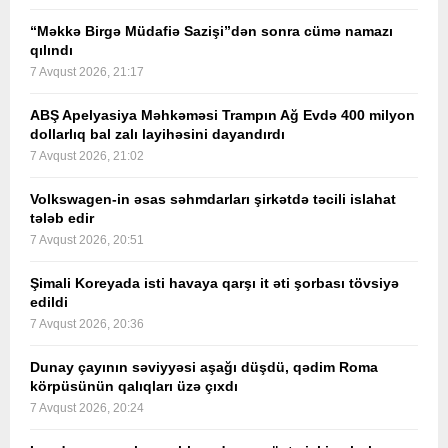
“Məkkə Birgə Müdafiə Sazişi”dən sonra cümə namazı
qılındı
7 Avqust 2026, 21:17
ABŞ Apelyasiya Məhkəməsi Trampın Ağ Evdə 400 milyon
dollarlıq bal zalı layihəsini dayandırdı
7 Avqust 2026, 21:02
Volkswagen-in əsas səhmdarları şirkətdə təcili islahat
tələb edir
7 Avqust 2026, 20:51
Şimali Koreyada isti havaya qarşı it əti şorbası tövsiyə
edildi
7 Avqust 2026, 20:36
Dunay çayının səviyyəsi aşağı düşdü, qədim Roma
körpüsünün qalıqları üzə çıxdı
7 Avqust 2026, 20:24