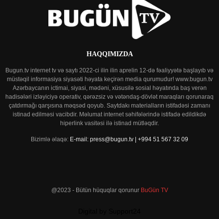
HAQQIMIZDA
Bugun.tv internet tv və saytı 2022-ci ilin ilin aprelin 12-də fəaliyyətə başlayıb və
müstəqil informasiya siyasəti həyata keçirən media qurumudur! www.bugun.tv
Azərbaycanın ictimai, siyasi, mədəni, xüsusilə sosial həyatında baş verən
hadisələri izləyiciyə operativ, qərəzsiz və vətəndaş-dövlət maraqları qorunaraq
çatdırmağı qarşısına məqsəd qoyub. Saytdakı materialların istifadəsi zamanı
istinad edilməsi vacibdir. Məlumat internet səhifələrində istifadə edildikdə
hiperlink vasitəsi ilə istinad mütləqdir.
Bizimlə əlaqə:
E-mail: press@bugun.tv | +994 51 567 32 09
@2023 - Bütün hüquqlar qorunur
BuGün TV
Digital by Support24