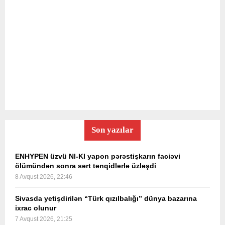
Son yazılar
ENHYPEN üzvü NI-KI yapon pərəstişkarın faciəvi
ölümündən sonra sərt tənqidlərlə üzləşdi
8 Avqust 2026, 22:46
Sivasda yetişdirilən “Türk qızılbalığı” dünya bazarına
ixrac olunur
7 Avqust 2026, 21:25