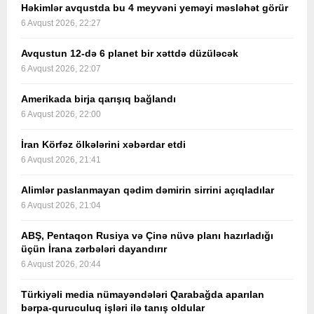
Həkimlər avqustda bu 4 meyvəni yeməyi məsləhət görür
6 Avqust 2026, 22:27
Avqustun 12-də 6 planet bir xəttdə düzüləcək
6 Avqust 2026, 22:07
Amerikada birja qarışıq bağlandı
6 Avqust 2026, 22:00
İran Körfəz ölkələrini xəbərdar etdi
6 Avqust 2026, 21:41
Alimlər paslanmayan qədim dəmirin sirrini açıqladılar
6 Avqust 2026, 21:04
ABŞ, Pentaqon Rusiya və Çinə nüvə planı hazırladığı
üçün İrana zərbələri dayandırır
6 Avqust 2026, 20:44
Türkiyəli media nümayəndələri Qarabağda aparılan
bərpa-quruculuq işləri ilə tanış oldular