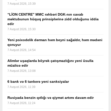
7 Avqust 2026, 15:39
“LİON CENTRE” MMC rəhbəri DGK-nın cavab
məktubunun hüquq prinsiplərinə zidd olduğunu iddia
edir
7 Avqust 2026, 15:30
Yeni psixodelik dərman həm beyni sağaldır, həm mədəni
qoruyur
7 Avqust 2026, 14:54
Alimlər uşaqlarda böyrək çatışmazlığını yeni üsulla
müalicə edir
7 Avqust 2026, 13:08
6 bank və 6 tankerə yeni sanksiyalar
7 Avqust 2026, 11:39
Rusiyada benzin qıtlığı və qiymət artımı davam edir
7 Avqust 2026, 11:24