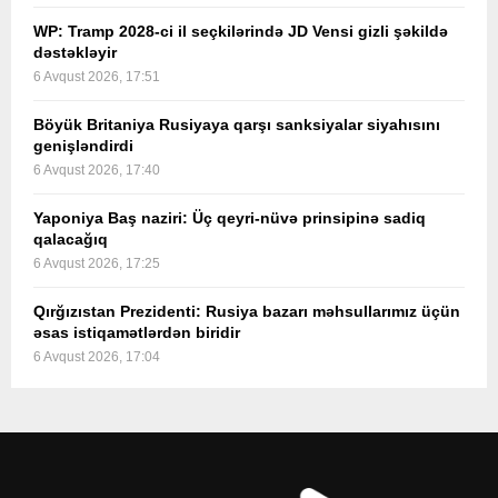
WP: Tramp 2028-ci il seçkilərində JD Vensi gizli şəkildə
dəstəkləyir
6 Avqust 2026, 17:51
Böyük Britaniya Rusiyaya qarşı sanksiyalar siyahısını
genişləndirdi
6 Avqust 2026, 17:40
Yaponiya Baş naziri: Üç qeyri-nüvə prinsipinə sadiq
qalacağıq
6 Avqust 2026, 17:25
Qırğızıstan Prezidenti: Rusiya bazarı məhsullarımız üçün
əsas istiqamətlərdən biridir
6 Avqust 2026, 17:04