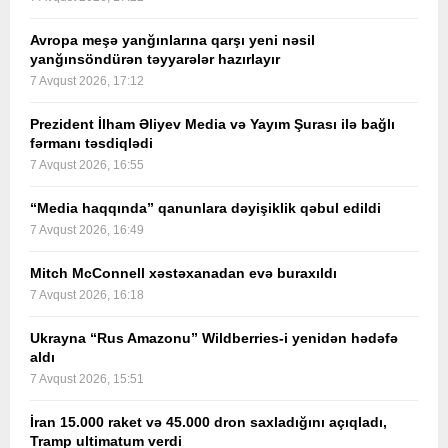
Avropa meşə yanğınlarına qarşı yeni nəsil
yanğınsöndürən təyyarələr hazırlayır
7 Avqust 2026, 17:12
Prezident İlham Əliyev Media və Yayım Şurası ilə bağlı
fərmanı təsdiqlədi
7 Avqust 2026, 16:55
“Media haqqında” qanunlara dəyişiklik qəbul edildi
7 Avqust 2026, 16:49
Mitch McConnell xəstəxanadan evə buraxıldı
7 Avqust 2026, 16:18
Ukrayna “Rus Amazonu” Wildberries-i yenidən hədəfə
aldı
7 Avqust 2026, 15:51
İran 15.000 raket və 45.000 dron saxladığını açıqladı,
Tramp ultimatum verdi