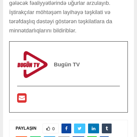
gələcək fəaliyyətlərində uğurlar arzulayıb.
İştirakçılar möhtəşəm layihəyə təşkilati və
tərəfdaşlıq dəstəyi göstərən təşkilatlara da
minnətdarlıqlarını bildiriblər.
Bugün TV
PAYLAŞIN
0