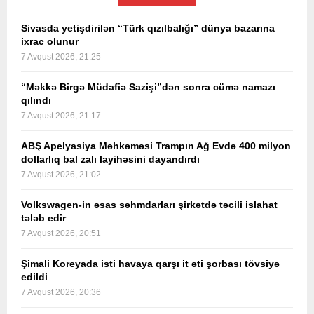
Sivasda yetişdirilən “Türk qızılbalığı” dünya bazarına
ixrac olunur
7 Avqust 2026, 21:25
“Məkkə Birgə Müdafiə Sazişi”dən sonra cümə namazı
qılındı
7 Avqust 2026, 21:17
ABŞ Apelyasiya Məhkəməsi Trampın Ağ Evdə 400 milyon
dollarlıq bal zalı layihəsini dayandırdı
7 Avqust 2026, 21:02
Volkswagen-in əsas səhmdarları şirkətdə təcili islahat
tələb edir
7 Avqust 2026, 20:51
Şimali Koreyada isti havaya qarşı it əti şorbası tövsiyə
edildi
7 Avqust 2026, 20:36