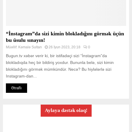
“İnstagram”da sizi kimin blokladığını görmək üçün
bu üsulu sınayın!
Müəllif:
Kəmalə Sultan
26 İyun 2023, 20:18
0
Bugun.tv xəbər verir ki, bir istifadəçi sizi “İnstagram”da
blokladıqda heç bir bildiriş yoxdur. Bununla belə, sizi kimin
blokladığını görmək mümkündür. Necə? Bu hiylələrlə sizi
Instagram-dan...
Ətraflı
Aylaya dəstək olaq!