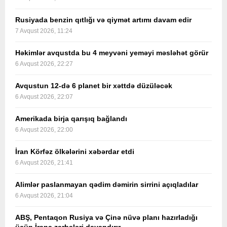
Rusiyada benzin qıtlığı və qiymət artımı davam edir
7 Avqust 2026, 11:24
Həkimlər avqustda bu 4 meyvəni yeməyi məsləhət görür
6 Avqust 2026, 22:27
Avqustun 12-də 6 planet bir xəttdə düzüləcək
6 Avqust 2026, 22:07
Amerikada birja qarışıq bağlandı
6 Avqust 2026, 22:00
İran Körfəz ölkələrini xəbərdar etdi
6 Avqust 2026, 21:41
Alimlər paslanmayan qədim dəmirin sirrini açıqladılar
6 Avqust 2026, 21:04
ABŞ, Pentaqon Rusiya və Çinə nüvə planı hazırladığı