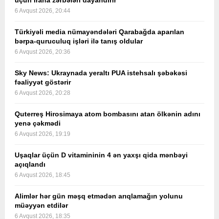
üçün İrana zərbələri dayandırır
6 Avqust 2026, 20:44
Türkiyəli media nümayəndələri Qarabağda aparılan
bərpa-quruculuq işləri ilə tanış oldular
6 Avqust 2026, 20:36
Sky News: Ukraynada yeraltı PUA istehsalı şəbəkəsi
fəaliyyət göstərir
6 Avqust 2026, 20:28
Quterreş Hirosimaya atom bombasını atan ölkənin adını
yenə çəkmədi
6 Avqust 2026, 19:19
Uşaqlar üçün D vitamininin 4 ən yaxşı qida mənbəyi
açıqlandı
6 Avqust 2026, 18:45
Alimlər hər gün məşq etmədən arıqlamağın yolunu
müəyyən etdilər
6 Avqust 2026, 18:35