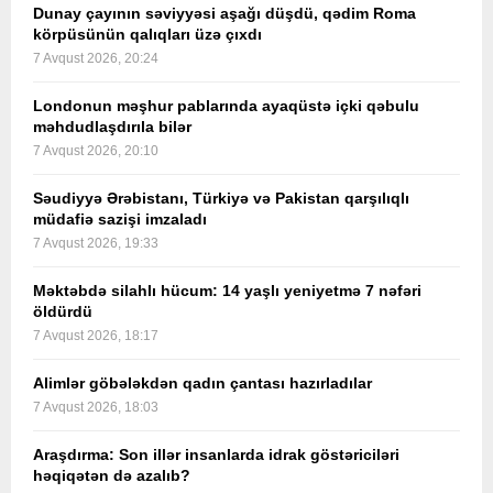
Dunay çayının səviyyəsi aşağı düşdü, qədim Roma
körpüsünün qalıqları üzə çıxdı
7 Avqust 2026, 20:24
Londonun məşhur pablarında ayaqüstə içki qəbulu
məhdudlaşdırıla bilər
7 Avqust 2026, 20:10
Səudiyyə Ərəbistanı, Türkiyə və Pakistan qarşılıqlı
müdafiə sazişi imzaladı
7 Avqust 2026, 19:33
Məktəbdə silahlı hücum: 14 yaşlı yeniyetmə 7 nəfəri
öldürdü
7 Avqust 2026, 18:17
Alimlər göbələkdən qadın çantası hazırladılar
7 Avqust 2026, 18:03
Araşdırma: Son illər insanlarda idrak göstəriciləri
həqiqətən də azalıb?