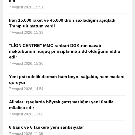
aldı
7 Avqust 2026, 15:51
İran 15.000 raket və 45.000 dron saxladığını açıqladı,
Tramp ultimatum verdi
7 Avqust 2026, 15:39
“LİON CENTRE” MMC rəhbəri DGK-nın cavab
məktubunun hüquq prinsiplərinə zidd olduğunu iddia
edir
7 Avqust 2026, 15:30
Yeni psixodelik dərman həm beyni sağaldır, həm mədəni
qoruyur
7 Avqust 2026, 14:54
Alimlər uşaqlarda böyrək çatışmazlığını yeni üsulla
müalicə edir
7 Avqust 2026, 13:08
6 bank və 6 tankerə yeni sanksiyalar
7 Avqust 2026, 11:39