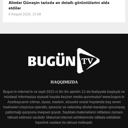
Alimlər Günəşin tarixdə ən detallı görüntülərini əldə
etdilər
6 Avqust 2026, 15:08
HAQQIMIZDA
Bugun.tv internet tv və saytı 2022-ci ilin ilin aprelin 12-də fəaliyyətə başlayıb və
müstəqil informasiya siyasəti həyata keçirən media qurumudur! www.bugun.tv
Azərbaycanın ictimai, siyasi, mədəni, xüsusilə sosial həyatında baş verən
hadisələri izləyiciyə operativ, qərəzsiz və vətəndaş-dövlət maraqları qorunaraq
çatdırmağı qarşısına məqsəd qoyub. Saytdakı materialların istifadəsi zamanı
istinad edilməsi vacibdir. Məlumat internet səhifələrində istifadə edildikdə
hiperlink vasitəsi ilə istinad mütləqdir.