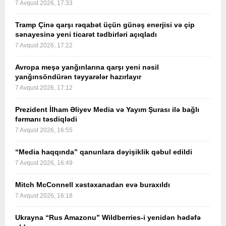
7 Avqust 2026, 17:33
Tramp Çinə qarşı rəqabət üçün günəş enerjisi və çip
sənayesinə yeni ticarət tədbirləri açıqladı
7 Avqust 2026, 17:22
Avropa meşə yanğınlarına qarşı yeni nəsil
yanğınsöndürən təyyarələr hazırlayır
7 Avqust 2026, 17:12
Prezident İlham Əliyev Media və Yayım Şurası ilə bağlı
fərmanı təsdiqlədi
7 Avqust 2026, 16:55
“Media haqqında” qanunlara dəyişiklik qəbul edildi
7 Avqust 2026, 16:49
Mitch McConnell xəstəxanadan evə buraxıldı
7 Avqust 2026, 16:18
Ukrayna “Rus Amazonu” Wildberries-i yenidən hədəfə