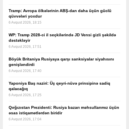
Tramp: Avropa ölkələrinin ABŞ-dan daha üçün güclü
qüvvələri yoxdur
6 Avqust 2026, 18:15
WP: Tramp 2028-ci il seçkilərində JD Vensi gizli şəkildə
dəstəkləyir
6 Avqust 2026, 17:51
Böyük Britaniya Rusiyaya qarşı sanksiyalar siyahısını
genişləndirdi
6 Avqust 2026, 17:40
Yaponiya Baş naziri: Üç qeyri-nüvə prinsipinə sadiq
qalacağıq
6 Avqust 2026, 17:25
Qırğızıstan Prezidenti: Rusiya bazarı məhsullarımız üçün
əsas istiqamətlərdən biridir
6 Avqust 2026, 17:04