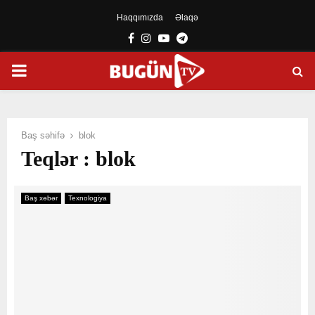
Haqqımızda
Əlaqə
Facebook
Instagram
Youtube
Telegram
PRIMARY
MENU
Baş səhifə
blok
Teqlər : blok
Baş xəbər
Texnologiya