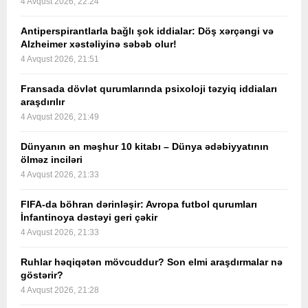
4 Avqust 2026, 22:24
Antiperspirantlarla bağlı şok iddialar: Döş xərçəngi və
Alzheimer xəstəliyinə səbəb olur!
4 Avqust 2026, 21:51
Fransada dövlət qurumlarında psixoloji təzyiq iddiaları
araşdırılır
4 Avqust 2026, 21:49
Dünyanın ən məşhur 10 kitabı – Dünya ədəbiyyatının
ölməz inciləri
4 Avqust 2026, 21:33
FIFA-da böhran dərinləşir: Avropa futbol qurumları
İnfantinoya dəstəyi geri çəkir
4 Avqust 2026, 21:33
Ruhlar həqiqətən mövcuddur? Son elmi araşdırmalar nə
göstərir?
4 Avqust 2026, 21:28