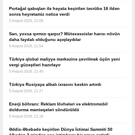
Portağal qabıqları ilə həyata keçirilən təcrübə 16 ildən
sonra heyrətamiz nəticə verdi
5 Avqust 2026, 22:08
Sarı, yoxsa qırmızı qarpız? Mütəxəssislər hansı növün
daha faydalı olduğunu açıqlayıblar
5 Avqust 2026, 21:54
Türkiyə qlobal maliyyə mərkəzinə çevrilmək üçün yeni
vergi güzəştləri hazırlayır
5 Avqust 2026, 21:40
Türkiyə Rusiyaya albalı ixracını kəskin artırdı
5 Avqust 2026, 21:27
Enerji böhranı: Reklam lövhələri və elektromobil
doldurma məntəqələri söndürüldü
5 Avqust 2026, 21:18
Əddis-Əbəbədə keçirilən Dünya İctimai Sammiti 50