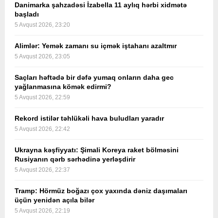
Danimarka şahzadəsi İzabella 11 aylıq hərbi xidmətə
başladı
5 Avqust 2026, 23:20
Alimlər: Yemək zamanı su içmək iştahanı azaltmır
5 Avqust 2026, 23:05
Saçları həftədə bir dəfə yumaq onların daha gec
yağlanmasına kömək edirmi?
5 Avqust 2026, 22:59
Rekord istilər təhlükəli hava buludları yaradır
5 Avqust 2026, 22:42
Ukrayna kəşfiyyatı: Şimali Koreya raket bölməsini
Rusiyanın qərb sərhədinə yerləşdirir
5 Avqust 2026, 22:37
Tramp: Hörmüz boğazı çox yaxında dəniz daşımaları
üçün yenidən açıla bilər
5 Avqust 2026, 22:19