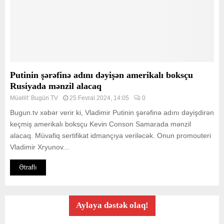
Putinin şərəfinə adını dəyişən amerikalı boksçu
Rusiyada mənzil alacaq
Müəllif:
Bugün TV
25 Fevral 2024, 14:05
0
Bugun.tv xəbər verir ki, Vladimir Putinin şərəfinə adını dəyişdirən
keçmiş amerikalı boksçu Kevin Conson Samarada mənzil
alacaq. Müvafiq sertifikat idmançıya veriləcək. Onun promouteri
Vladimir Xryunov...
Ətraflı
Aylaya dəstək olaq!