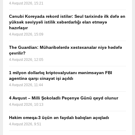
4 Avqust 2026, 15:21
Cənubi Koreyada rekord istilər: Seul tarixində ilk dəfə ən
yüksək səviyyəli istilik xəbərdarlığı elan etməyə
hazırlaşır
4 Avqust 2026, 15:09
The Guardian: Müharibələrdə xəstəxanalar niyə hədəfə
çevrilir?
4 Avqust 2026, 12:05
1 milyon dollarlıq kriptovalyutanı mənimsəyən FBI
agentinə qarşı cinayət işi açıldı
4 Avqust 2026, 11:44
4 Avqust – Milli Şokoladlı Peçenye Günü qeyd olunur
4 Avqust 2026, 10:13
Həkim omeqa-3 üçün ən faydalı balıqları açıqladı
4 Avqust 2026, 9:51