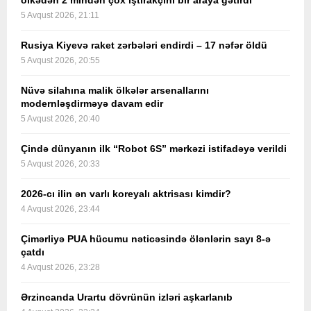
ölkədən 2 mindən çox iştirakçını bir araya gətirdi
5 Avqust 2026, 21:11
Rusiya Kiyevə raket zərbələri endirdi – 17 nəfər öldü
5 Avqust 2026, 20:55
Nüvə silahına malik ölkələr arsenallarını
modernləşdirməyə davam edir
5 Avqust 2026, 20:40
Çində dünyanın ilk “Robot 6S” mərkəzi istifadəyə verildi
5 Avqust 2026, 20:33
2026-cı ilin ən varlı koreyalı aktrisası kimdir?
4 Avqust 2026, 23:44
Çimərliyə PUA hücumu nəticəsində ölənlərin sayı 8-ə
çatdı
4 Avqust 2026, 23:28
Ərzincanda Urartu dövrünün izləri aşkarlanıb