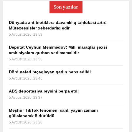
Son yazılar
Dünyada antibiotiklərə davamlılıq təhlükəsi artır:
Mütəxəssislər xəbərdarlıq edir
5 Avqust 2026, 23:59
Deputat Ceyhun Məmmədov: Milli maraqlar şəxsi
ambisiyalara qurban verilməməlidir
5 Avqust 2026, 23:55
Dörd nəfəri bıçaqlayan qadın həbs edildi
5 Avqust 2026, 23:46
ABŞ deportasiya reysini bərpa etdi
5 Avqust 2026, 23:37
Məşhur TikTok fenomeni canlı yayım zamanı
güllələnərək öldürüldü
5 Avqust 2026, 23:28