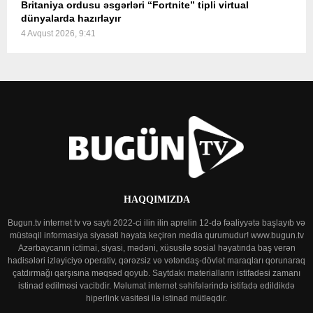
Britaniya ordusu əsgərləri “Fortnite” tipli virtual
dünyalarda hazırlayır
4 Avqust 2026, 9:41
HAQQIMIZDA
Bugun.tv internet tv və saytı 2022-ci ilin ilin aprelin 12-də fəaliyyətə başlayıb və
müstəqil informasiya siyasəti həyata keçirən media qurumudur! www.bugun.tv
Azərbaycanın ictimai, siyasi, mədəni, xüsusilə sosial həyatında baş verən
hadisələri izləyiciyə operativ, qərəzsiz və vətəndaş-dövlət maraqları qorunaraq
çatdırmağı qarşısına məqsəd qoyub. Saytdakı materialların istifadəsi zamanı
istinad edilməsi vacibdir. Məlumat internet səhifələrində istifadə edildikdə
hiperlink vasitəsi ilə istinad mütləqdir.