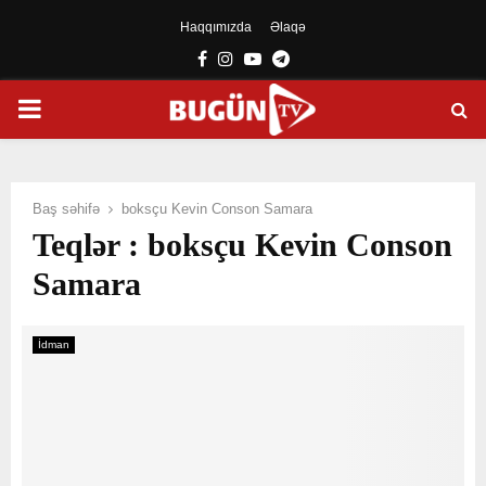
Haqqımızda
Əlaqə
Facebook
Instagram
Youtube
Telegram
PRIMARY
MENU
Baş səhifə
boksçu Kevin Conson Samara
Teqlər : boksçu Kevin Conson
Samara
İdman