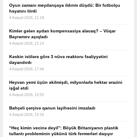
Oyun zamanı meydançaya ildırım düşdü: Bir futbolçu
həyatını itirdi
4 Avqust 2026, 21:19
Kimlər gələn aydan kompensasiya alacaq? – Vüqar
Bayramov açıqladı
4 Avqust 2026, 21:14
Kəskin istilərə görə 3 nüvə reaktoru fəaliyyətini
dayandırdı
4 Avqust 2026, 17:44
Heyvan yemi üçün əkilmişdi, milyonlarla hektar ərazini
işğal etdi
4 Avqust 2026, 15:55
Bahçeli çərçivə qanun layihəsini imzaladı
4 Avqust 2026, 15:33
“Heç kimin vecinə deyil”: Böyük Britaniyanın plastik
tullantı probleminin yükünü türk fermerləri daşıyır