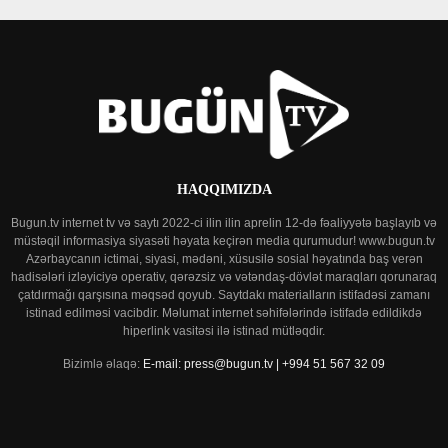
HAQQIMIZDA
Bugun.tv internet tv və saytı 2022-ci ilin ilin aprelin 12-də fəaliyyətə başlayıb və
müstəqil informasiya siyasəti həyata keçirən media qurumudur! www.bugun.tv
Azərbaycanın ictimai, siyasi, mədəni, xüsusilə sosial həyatında baş verən
hadisələri izləyiciyə operativ, qərəzsiz və vətəndaş-dövlət maraqları qorunaraq
çatdırmağı qarşısına məqsəd qoyub. Saytdakı materialların istifadəsi zamanı
istinad edilməsi vacibdir. Məlumat internet səhifələrində istifadə edildikdə
hiperlink vasitəsi ilə istinad mütləqdir.
Bizimlə əlaqə:
E-mail: press@bugun.tv | +994 51 567 32 09