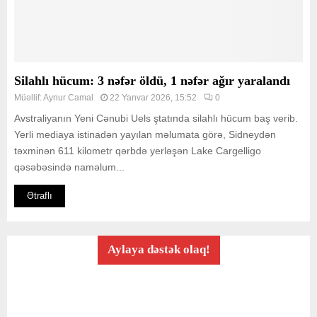
Silahlı hücum: 3 nəfər öldü, 1 nəfər ağır yaralandı
Müəllif:
Aynur Camal
22 Yanvar 2026, 15:52
0
Avstraliyanın Yeni Cənubi Uels ştatında silahlı hücum baş verib.
Yerli mediaya istinadən yayılan məlumata görə, Sidneydən
təxminən 611 kilometr qərbdə yerləşən Lake Cargelligo
qəsəbəsində naməlum...
Ətraflı
Aylaya dəstək olaq!