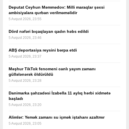
Deputat Ceyhun Məmmədov: Milli maraqlar şəxsi
ambisiyalara qurban verilməməlidir
5 Avqust 2026, 23:55
Dörd nəfəri bıçaqlayan qadın həbs edildi
5 Avqust 2026, 23:46
ABŞ deportasiya reysini bərpa etdi
5 Avqust 2026, 23:37
Məşhur TikTok fenomeni canlı yayım zamanı
güllələnərək öldürüldü
5 Avqust 2026, 23:28
Danimarka şahzadəsi İzabella 11 aylıq hərbi xidmətə
başladı
5 Avqust 2026, 23:20
Alimlər: Yemək zamanı su içmək iştahanı azaltmır
5 Avqust 2026, 23:05