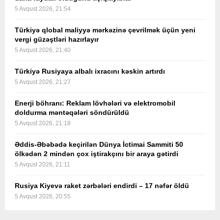
5 Avqust 2026, 21:54
Türkiyə qlobal maliyyə mərkəzinə çevrilmək üçün yeni
vergi güzəştləri hazırlayır
5 Avqust 2026, 21:40
Türkiyə Rusiyaya albalı ixracını kəskin artırdı
5 Avqust 2026, 21:27
Enerji böhranı: Reklam lövhələri və elektromobil
doldurma məntəqələri söndürüldü
5 Avqust 2026, 21:18
Əddis-Əbəbədə keçirilən Dünya İctimai Sammiti 50
ölkədən 2 mindən çox iştirakçını bir araya gətirdi
5 Avqust 2026, 21:11
Rusiya Kiyevə raket zərbələri endirdi – 17 nəfər öldü
5 Avqust 2026, 20:55