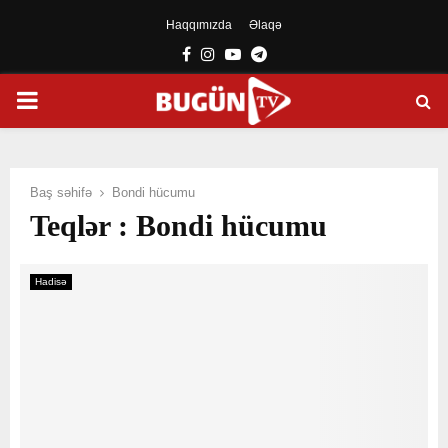
Haqqımızda
Əlaqə
Facebook
Instagram
Youtube
Telegram
PRIMARY
MENU
Baş səhifə
Bondi hücumu
Teqlər : Bondi hücumu
Hadisə