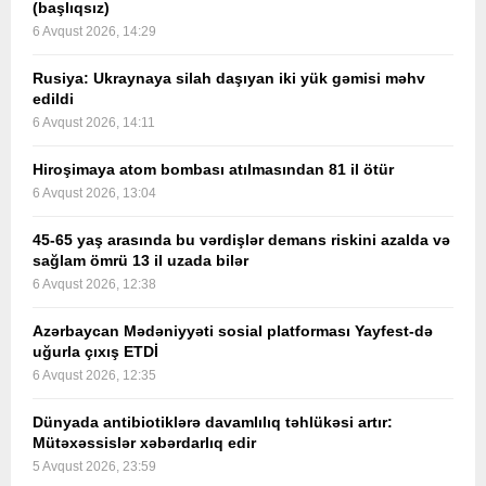
(başlıqsız)
6 Avqust 2026, 14:29
Rusiya: Ukraynaya silah daşıyan iki yük gəmisi məhv
edildi
6 Avqust 2026, 14:11
Hiroşimaya atom bombası atılmasından 81 il ötür
6 Avqust 2026, 13:04
45-65 yaş arasında bu vərdişlər demans riskini azalda və
sağlam ömrü 13 il uzada bilər
6 Avqust 2026, 12:38
Azərbaycan Mədəniyyəti sosial platforması Yayfest-də
uğurla çıxış ETDİ
6 Avqust 2026, 12:35
Dünyada antibiotiklərə davamlılıq təhlükəsi artır:
Mütəxəssislər xəbərdarlıq edir
5 Avqust 2026, 23:59