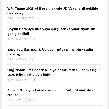
WP: Tramp 2028-ci il seçkilərində JD Vensi gizli şəkildə
dəstəkləyir
6 Avqust 2026, 17:51
Böyük Britaniya Rusiyaya qarşı sanksiyalar siyahısını
genişləndirdi
6 Avqust 2026, 17:40
Yaponiya Baş naziri: Üç qeyri-nüvə prinsipinə sadiq
qalacağıq
6 Avqust 2026, 17:25
Qırğızıstan Prezidenti: Rusiya bazarı məhsullarımız üçün
əsas istiqamətlərdən biridir
6 Avqust 2026, 17:04
Alimlər Günəşin tarixdə ən detallı görüntülərini əldə
etdilər
6 Avqust 2026, 15:08