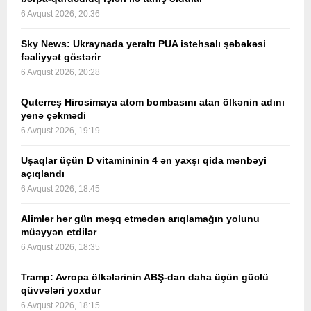
6 Avqust 2026, 20:36
Sky News: Ukraynada yeraltı PUA istehsalı şəbəkəsi
fəaliyyət göstərir
6 Avqust 2026, 20:28
Quterreş Hirosimaya atom bombasını atan ölkənin adını
yenə çəkmədi
6 Avqust 2026, 19:19
Uşaqlar üçün D vitamininin 4 ən yaxşı qida mənbəyi
açıqlandı
6 Avqust 2026, 18:45
Alimlər hər gün məşq etmədən arıqlamağın yolunu
müəyyən etdilər
6 Avqust 2026, 18:35
Tramp: Avropa ölkələrinin ABŞ-dan daha üçün güclü
qüvvələri yoxdur
6 Avqust 2026, 18:15