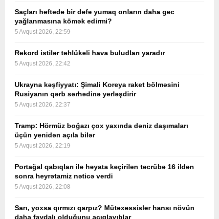
Saçları həftədə bir dəfə yumaq onların daha gec
yağlanmasına kömək edirmi?
5 Avqust 2026, 22:59
Rekord istilər təhlükəli hava buludları yaradır
5 Avqust 2026, 22:42
Ukrayna kəşfiyyatı: Şimali Koreya raket bölməsini
Rusiyanın qərb sərhədinə yerləşdirir
5 Avqust 2026, 22:37
Tramp: Hörmüz boğazı çox yaxında dəniz daşımaları
üçün yenidən açıla bilər
5 Avqust 2026, 22:19
Portağal qabıqları ilə həyata keçirilən təcrübə 16 ildən
sonra heyrətamiz nəticə verdi
5 Avqust 2026, 22:08
Sarı, yoxsa qırmızı qarpız? Mütəxəssislər hansı növün
daha faydalı olduğunu açıqlayıblar