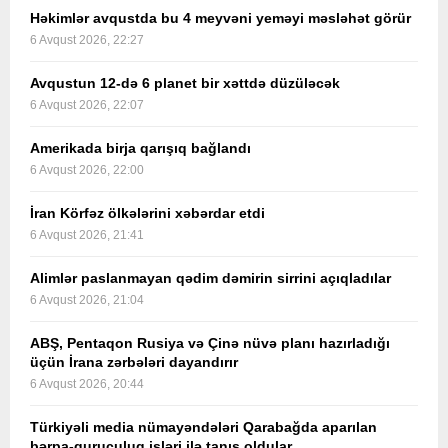
Həkimlər avqustda bu 4 meyvəni yeməyi məsləhət görür
6 Avqust 2026, 22:27
Avqustun 12-də 6 planet bir xəttdə düzüləcək
6 Avqust 2026, 22:07
Amerikada birja qarışıq bağlandı
6 Avqust 2026, 22:00
İran Körfəz ölkələrini xəbərdar etdi
6 Avqust 2026, 21:41
Alimlər paslanmayan qədim dəmirin sirrini açıqladılar
6 Avqust 2026, 21:04
ABŞ, Pentaqon Rusiya və Çinə nüvə planı hazırladığı
üçün İrana zərbələri dayandırır
6 Avqust 2026, 20:44
Türkiyəli media nümayəndələri Qarabağda aparılan
bərpa-quruculuq işləri ilə tanış oldular