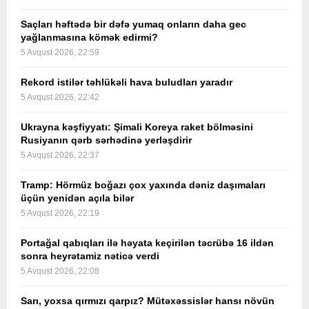
Saçları həftədə bir dəfə yumaq onların daha gec
yağlanmasına kömək edirmi?
5 Avqust 2026, 22:59
Rekord istilər təhlükəli hava buludları yaradır
5 Avqust 2026, 22:42
Ukrayna kəşfiyyatı: Şimali Koreya raket bölməsini
Rusiyanın qərb sərhədinə yerləşdirir
5 Avqust 2026, 22:37
Tramp: Hörmüz boğazı çox yaxında dəniz daşımaları
üçün yenidən açıla bilər
5 Avqust 2026, 22:19
Portağal qabıqları ilə həyata keçirilən təcrübə 16 ildən
sonra heyrətamiz nəticə verdi
5 Avqust 2026, 22:08
Sarı, yoxsa qırmızı qarpız? Mütəxəssislər hansı növün