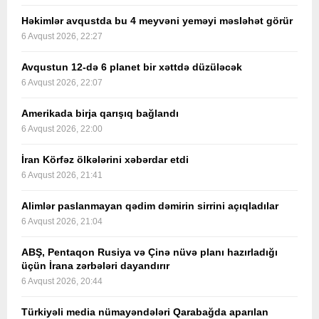
Həkimlər avqustda bu 4 meyvəni yeməyi məsləhət görür
6 Avqust 2026, 22:27
Avqustun 12-də 6 planet bir xəttdə düzüləcək
6 Avqust 2026, 22:07
Amerikada birja qarışıq bağlandı
6 Avqust 2026, 22:00
İran Körfəz ölkələrini xəbərdar etdi
6 Avqust 2026, 21:41
Alimlər paslanmayan qədim dəmirin sirrini açıqladılar
6 Avqust 2026, 21:04
ABŞ, Pentaqon Rusiya və Çinə nüvə planı hazırladığı
üçün İrana zərbələri dayandırır
6 Avqust 2026, 20:44
Türkiyəli media nümayəndələri Qarabağda aparılan