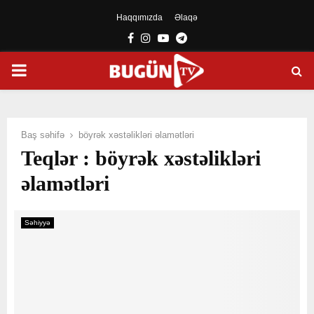
Haqqımızda
Əlaqə
Facebook
Instagram
Youtube
Telegram
PRIMARY
MENU
Baş səhifə
böyrək xəstəlikləri əlamətləri
Teqlər : böyrək xəstəlikləri
əlamətləri
Səhiyyə