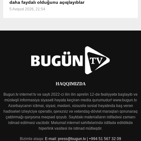
daha faydalı olduğunu açıqlayıblar
5 Avqust 2026, 21:54
HAQQIMIZDA
Bugun.tv internet tv və saytı 2022-ci ilin ilin aprelin 12-də fəaliyyətə başlayıb və
müstəqil informasiya siyasəti həyata keçirən media qurumudur! www.bugun.tv
Azərbaycanın ictimai, siyasi, mədəni, xüsusilə sosial həyatında baş verən
hadisələri izləyiciyə operativ, qərəzsiz və vətəndaş-dövlət maraqları qorunaraq
çatdırmağı qarşısına məqsəd qoyub. Saytdakı materialların istifadəsi zamanı
istinad edilməsi vacibdir. Məlumat internet səhifələrində istifadə edildikdə
hiperlink vasitəsi ilə istinad mütləqdir.
Bizimlə əlaqə:
E-mail: press@bugun.tv | +994 51 567 32 09