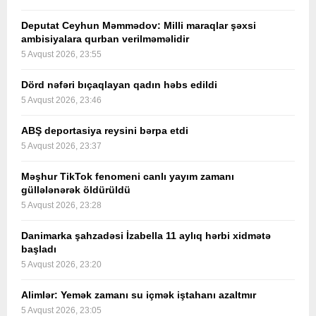
Deputat Ceyhun Məmmədov: Milli maraqlar şəxsi
ambisiyalara qurban verilməməlidir
5 Avqust 2026, 23:55
Dörd nəfəri bıçaqlayan qadın həbs edildi
5 Avqust 2026, 23:46
ABŞ deportasiya reysini bərpa etdi
5 Avqust 2026, 23:37
Məşhur TikTok fenomeni canlı yayım zamanı
güllələnərək öldürüldü
5 Avqust 2026, 23:28
Danimarka şahzadəsi İzabella 11 aylıq hərbi xidmətə
başladı
5 Avqust 2026, 23:20
Alimlər: Yemək zamanı su içmək iştahanı azaltmır
5 Avqust 2026, 23:05