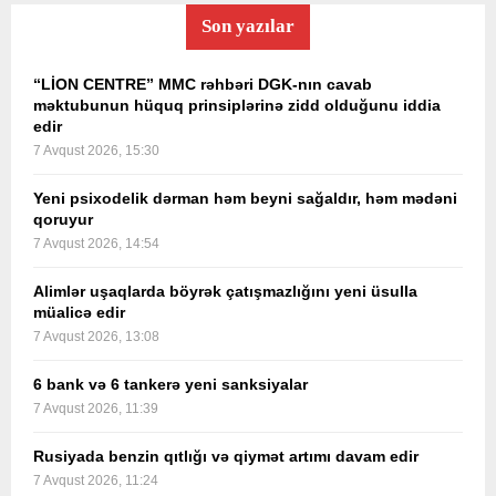
Son yazılar
“LİON CENTRE” MMC rəhbəri DGK-nın cavab
məktubunun hüquq prinsiplərinə zidd olduğunu iddia
edir
7 Avqust 2026, 15:30
Yeni psixodelik dərman həm beyni sağaldır, həm mədəni
qoruyur
7 Avqust 2026, 14:54
Alimlər uşaqlarda böyrək çatışmazlığını yeni üsulla
müalicə edir
7 Avqust 2026, 13:08
6 bank və 6 tankerə yeni sanksiyalar
7 Avqust 2026, 11:39
Rusiyada benzin qıtlığı və qiymət artımı davam edir
7 Avqust 2026, 11:24