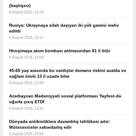
(başlıqsız)
6 Avqust 2026, 14:29
Rusiya: Ukraynaya silah daşıyan iki yük gəmisi məhv
edildi
6 Avqust 2026, 14:11
Hiroşimaya atom bombası atılmasından 81 il ötür
6 Avqust 2026, 13:04
45-65 yaş arasında bu vərdişlər demans riskini azalda və
sağlam ömrü 13 il uzada bilər
6 Avqust 2026, 12:38
Azərbaycan Mədəniyyəti sosial platforması Yayfest-də
uğurla çıxış ETDİ
6 Avqust 2026, 12:35
Dünyada antibiotiklərə davamlılıq təhlükəsi artır:
Mütəxəssislər xəbərdarlıq edir
5 Avqust 2026, 23:59