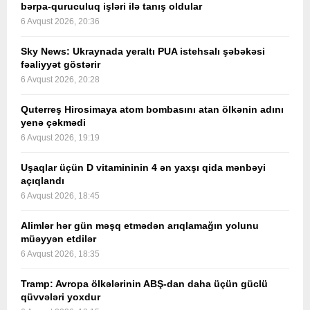
bərpa-quruculuq işləri ilə tanış oldular
6 Avqust 2026, 20:36
Sky News: Ukraynada yeraltı PUA istehsalı şəbəkəsi
fəaliyyət göstərir
6 Avqust 2026, 20:28
Quterreş Hirosimaya atom bombasını atan ölkənin adını
yenə çəkmədi
6 Avqust 2026, 19:19
Uşaqlar üçün D vitamininin 4 ən yaxşı qida mənbəyi
açıqlandı
6 Avqust 2026, 18:45
Alimlər hər gün məşq etmədən arıqlamağın yolunu
müəyyən etdilər
6 Avqust 2026, 18:35
Tramp: Avropa ölkələrinin ABŞ-dan daha üçün güclü
qüvvələri yoxdur