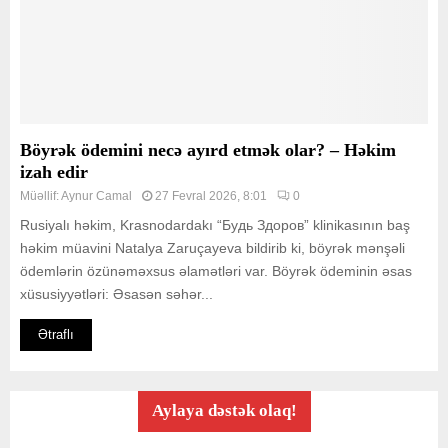
Böyrək ödemini necə ayırd etmək olar? – Həkim
izah edir
Müəllif:
Aynur Camal
27 Fevral 2026, 8:01
0
Rusiyalı həkim, Krasnodardakı “Будь Здоров” klinikasının baş
həkim müavini Natalya Zaruçayeva bildirib ki, böyrək mənşəli
ödemlərin özünəməxsus əlamətləri var. Böyrək ödeminin əsas
xüsusiyyətləri: Əsasən səhər...
Ətraflı
Aylaya dəstək olaq!