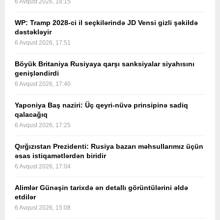
6 Avqust 2026, 18:15
WP: Tramp 2028-ci il seçkilərində JD Vensi gizli şəkildə
dəstəkləyir
6 Avqust 2026, 17:51
Böyük Britaniya Rusiyaya qarşı sanksiyalar siyahısını
genişləndirdi
6 Avqust 2026, 17:40
Yaponiya Baş naziri: Üç qeyri-nüvə prinsipinə sadiq
qalacağıq
6 Avqust 2026, 17:25
Qırğızıstan Prezidenti: Rusiya bazarı məhsullarımız üçün
əsas istiqamətlərdən biridir
6 Avqust 2026, 17:04
Alimlər Günəşin tarixdə ən detallı görüntülərini əldə
etdilər
6 Avqust 2026, 15:08