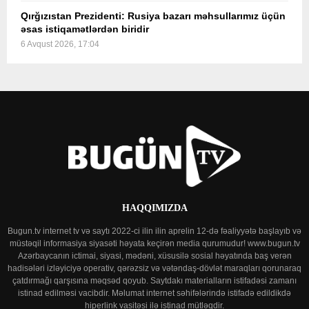
Qırğızıstan Prezidenti: Rusiya bazarı məhsullarımız üçün
əsas istiqamətlərdən biridir
6 Avqust 2026, 17:04
HAQQIMIZDA
Bugun.tv internet tv və saytı 2022-ci ilin ilin aprelin 12-də fəaliyyətə başlayıb və
müstəqil informasiya siyasəti həyata keçirən media qurumudur! www.bugun.tv
Azərbaycanın ictimai, siyasi, mədəni, xüsusilə sosial həyatında baş verən
hadisələri izləyiciyə operativ, qərəzsiz və vətəndaş-dövlət maraqları qorunaraq
çatdırmağı qarşısına məqsəd qoyub. Saytdakı materialların istifadəsi zamanı
istinad edilməsi vacibdir. Məlumat internet səhifələrində istifadə edildikdə
hiperlink vasitəsi ilə istinad mütləqdir.