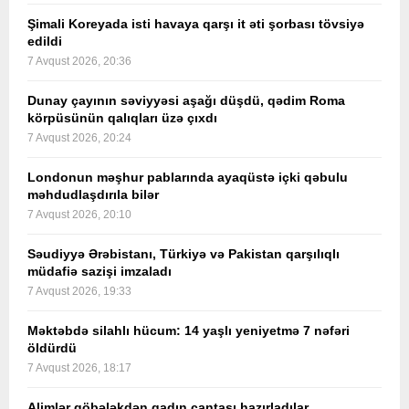
Şimali Koreyada isti havaya qarşı it əti şorbası tövsiyə
edildi
7 Avqust 2026, 20:36
Dunay çayının səviyyəsi aşağı düşdü, qədim Roma
körpüsünün qalıqları üzə çıxdı
7 Avqust 2026, 20:24
Londonun məşhur pablarında ayaqüstə içki qəbulu
məhdudlaşdırıla bilər
7 Avqust 2026, 20:10
Səudiyyə Ərəbistanı, Türkiyə və Pakistan qarşılıqlı
müdafiə sazişi imzaladı
7 Avqust 2026, 19:33
Məktəbdə silahlı hücum: 14 yaşlı yeniyetmə 7 nəfəri
öldürdü
7 Avqust 2026, 18:17
Alimlər göbələkdən qadın çantası hazırladılar