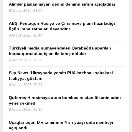
Alimlər paslanmayan qədim dəmirin sirrini açıqladılar
6 Avqust 2026, 21:04
ABŞ, Pentaqon Rusiya və Çinə nüvə planı hazırladığı
üçün İrana zərbələri dayandırır
6 Avqust 2026, 20:44
Türkiyəli media nümayəndələri Qarabağda aparılan
bərpa-quruculuq işləri ilə tanış oldular
6 Avqust 2026, 20:36
Sky News: Ukraynada yeraltı PUA istehsalı şəbəkəsi
fəaliyyət göstərir
6 Avqust 2026, 20:28
Quterreş Hirosimaya atom bombasını atan ölkənin adını
yenə çəkmədi
6 Avqust 2026, 19:19
Uşaqlar üçün D vitamininin 4 ən yaxşı qida mənbəyi
açıqlandı