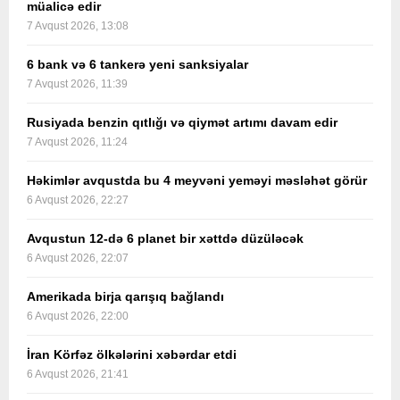
müalicə edir
7 Avqust 2026, 13:08
6 bank və 6 tankerə yeni sanksiyalar
7 Avqust 2026, 11:39
Rusiyada benzin qıtlığı və qiymət artımı davam edir
7 Avqust 2026, 11:24
Həkimlər avqustda bu 4 meyvəni yeməyi məsləhət görür
6 Avqust 2026, 22:27
Avqustun 12-də 6 planet bir xəttdə düzüləcək
6 Avqust 2026, 22:07
Amerikada birja qarışıq bağlandı
6 Avqust 2026, 22:00
İran Körfəz ölkələrini xəbərdar etdi
6 Avqust 2026, 21:41