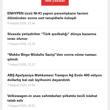
Son yazılar
ENHYPEN üzvü NI-KI yapon pərəstişkarın faciəvi
ölümündən sonra sərt tənqidlərlə üzləşdi
8 Avqust 2026, 22:46
Sivasda yetişdirilən “Türk qızılbalığı” dünya bazarına
ixrac olunur
7 Avqust 2026, 21:25
“Məkkə Birgə Müdafiə Sazişi”dən sonra cümə namazı
qılındı
7 Avqust 2026, 21:17
ABŞ Apelyasiya Məhkəməsi Trampın Ağ Evdə 400 milyon
dollarlıq bal zalı layihəsini dayandırdı
7 Avqust 2026, 21:02
Volkswagen-in əsas səhmdarları şirkətdə təcili islahat
tələb edir
7 Avqust 2026, 20:51