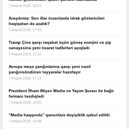
7 Avqust 2026, 18:03
Araşdırma: Son illər insanlarda idrak göstəriciləri
həqiqətən də azalıb?
7 Avqust 2026, 17:33
Tramp Çinə qarşı rəqabət üçün günəş enerjisi və çip
sənayesinə yeni ticarət tədbirləri açıqladı
7 Avqust 2026, 17:22
Avropa meşə yanğınlarına qarşı yeni nəsil
yanğınsöndürən təyyarələr hazırlayır
7 Avqust 2026, 17:12
Prezident İlham Əliyev Media və Yayım Şurası ilə bağlı
fərmanı təsdiqlədi
7 Avqust 2026, 16:55
“Media haqqında” qanunlara dəyişiklik qəbul edildi
7 Avqust 2026, 16:49