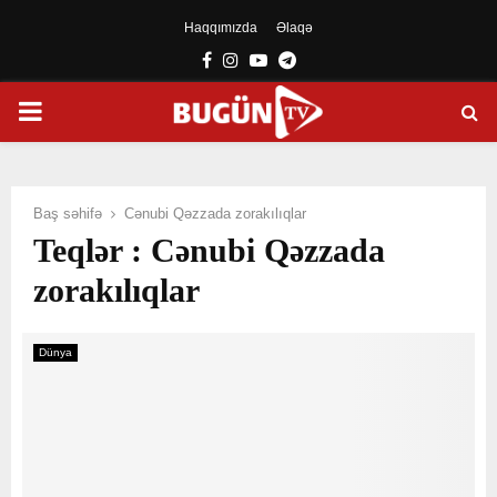
Haqqımızda
Əlaqə
Facebook
Instagram
Youtube
Telegram
PRIMARY
MENU
Baş səhifə
Cənubi Qəzzada zorakılıqlar
Teqlər : Cənubi Qəzzada
zorakılıqlar
Dünya