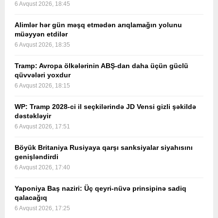
6 Avqust 2026, 18:45
Alimlər hər gün məşq etmədən arıqlamağın yolunu
müəyyən etdilər
6 Avqust 2026, 18:35
Tramp: Avropa ölkələrinin ABŞ-dan daha üçün güclü
qüvvələri yoxdur
6 Avqust 2026, 18:15
WP: Tramp 2028-ci il seçkilərində JD Vensi gizli şəkildə
dəstəkləyir
6 Avqust 2026, 17:51
Böyük Britaniya Rusiyaya qarşı sanksiyalar siyahısını
genişləndirdi
6 Avqust 2026, 17:40
Yaponiya Baş naziri: Üç qeyri-nüvə prinsipinə sadiq
qalacağıq
6 Avqust 2026, 17:25