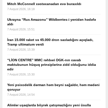
Mitch McConnell xəstəxanadan evə buraxıldı
7 Avqust 2026, 16:18
Ukrayna “Rus Amazonu” Wildberries-i yenidən hədəfə
aldı
7 Avqust 2026, 15:51
İran 15.000 raket və 45.000 dron saxladığını açıqladı,
Tramp ultimatum verdi
7 Avqust 2026, 15:39
“LİON CENTRE” MMC rəhbəri DGK-nın cavab
məktubunun hüquq prinsiplərinə zidd olduğunu iddia
edir
7 Avqust 2026, 15:30
Yeni psixodelik dərman həm beyni sağaldır, həm mədəni
qoruyur
7 Avqust 2026, 14:54
Alimlər uşaqlarda böyrək çatışmazlığını yeni üsulla