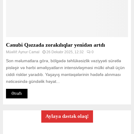
Cənubi Qəzzada zorakılıqlar yenidən artdı
Müəllif:
Aynur Camal
26 Dekabr 2025, 12:32
0
Son məlumatlara görə, bölgədə təhlükəsizlik vəziyyəti sürətlə
pisləşir və hərbi əməliyyatların intensivləşməsi mülki əhali üçün
ciddi risklər yaradıb. Yaşayış məntəqələrinin hədəfə alınması
nəticəsində gündəlik həyat...
Ətraflı
Aylaya dəstək olaq!