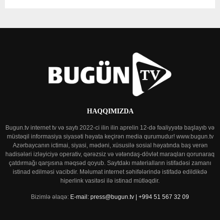
HAQQIMIZDA
Bugun.tv internet tv və saytı 2022-ci ilin ilin aprelin 12-də fəaliyyətə başlayıb və
müstəqil informasiya siyasəti həyata keçirən media qurumudur! www.bugun.tv
Azərbaycanın ictimai, siyasi, mədəni, xüsusilə sosial həyatında baş verən
hadisələri izləyiciyə operativ, qərəzsiz və vətəndaş-dövlət maraqları qorunaraq
çatdırmağı qarşısına məqsəd qoyub. Saytdakı materialların istifadəsi zamanı
istinad edilməsi vacibdir. Məlumat internet səhifələrində istifadə edildikdə
hiperlink vasitəsi ilə istinad mütləqdir.
Bizimlə əlaqə:
E-mail: press@bugun.tv | +994 51 567 32 09