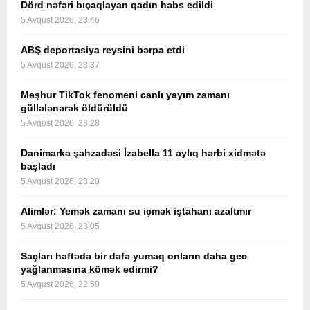
Dörd nəfəri bıçaqlayan qadın həbs edildi
5 Avqust 2026, 23:46
ABŞ deportasiya reysini bərpa etdi
5 Avqust 2026, 23:37
Məşhur TikTok fenomeni canlı yayım zamanı
güllələnərək öldürüldü
5 Avqust 2026, 23:28
Danimarka şahzadəsi İzabella 11 aylıq hərbi xidmətə
başladı
5 Avqust 2026, 23:20
Alimlər: Yemək zamanı su içmək iştahanı azaltmır
5 Avqust 2026, 23:05
Saçları həftədə bir dəfə yumaq onların daha gec
yağlanmasına kömək edirmi?
5 Avqust 2026, 22:59