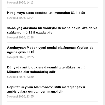
6 Avqust 2026, 14:11
Hiroşimaya atom bombası atılmasından 81 il ötür
6 Avqust 2026, 13:04
45-65 yaş arasında bu vərdişlər demans riskini azalda və
sağlam ömrü 13 il uzada bilər
6 Avqust 2026, 12:38
Azərbaycan Mədəniyyəti sosial platforması Yayfest-də
uğurla çıxış ETDİ
6 Avqust 2026, 12:35
Dünyada antibiotiklərə davamlılıq təhlükəsi artır:
Mütəxəssislər xəbərdarlıq edir
5 Avqust 2026, 23:59
Deputat Ceyhun Məmmədov: Milli maraqlar şəxsi
ambisiyalara qurban verilməməlidir
5 Avqust 2026, 23:55