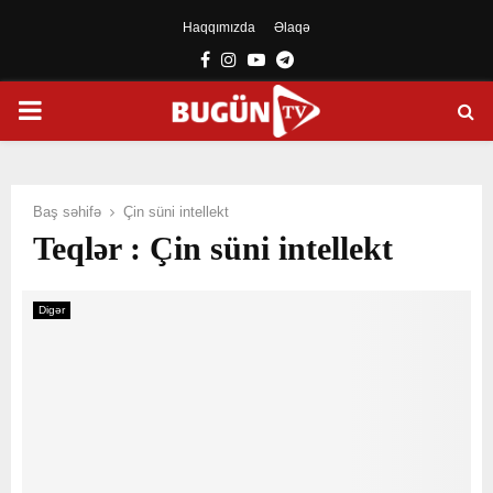
Haqqımızda
Əlaqə
Facebook
Instagram
Youtube
Telegram
PRIMARY
MENU
Baş səhifə
Çin süni intellekt
Teqlər : Çin süni intellekt
Digər