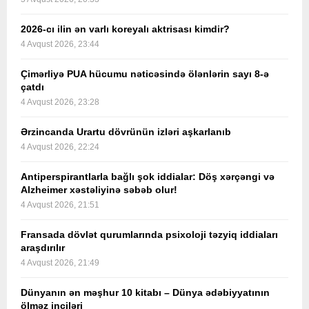
2026-cı ilin ən varlı koreyalı aktrisası kimdir?
4 Avqust 2026, 23:44
Çimərliyə PUA hücumu nəticəsində ölənlərin sayı 8-ə
çatdı
4 Avqust 2026, 23:28
Ərzincanda Urartu dövrünün izləri aşkarlanıb
4 Avqust 2026, 22:24
Antiperspirantlarla bağlı şok iddialar: Döş xərçəngi və
Alzheimer xəstəliyinə səbəb olur!
4 Avqust 2026, 21:51
Fransada dövlət qurumlarında psixoloji təzyiq iddiaları
araşdırılır
4 Avqust 2026, 21:49
Dünyanın ən məşhur 10 kitabı – Dünya ədəbiyyatının
ölməz inciləri