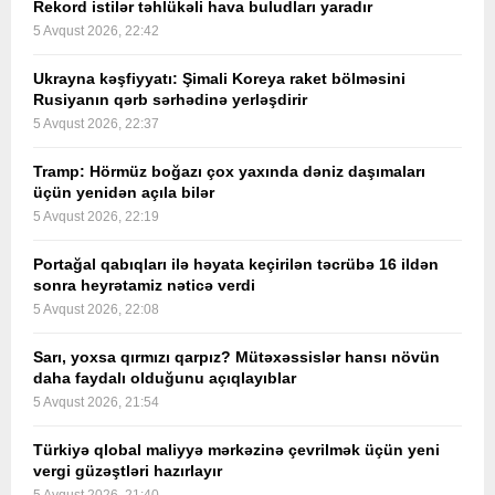
Rekord istilər təhlükəli hava buludları yaradır
5 Avqust 2026, 22:42
Ukrayna kəşfiyyatı: Şimali Koreya raket bölməsini
Rusiyanın qərb sərhədinə yerləşdirir
5 Avqust 2026, 22:37
Tramp: Hörmüz boğazı çox yaxında dəniz daşımaları
üçün yenidən açıla bilər
5 Avqust 2026, 22:19
Portağal qabıqları ilə həyata keçirilən təcrübə 16 ildən
sonra heyrətamiz nəticə verdi
5 Avqust 2026, 22:08
Sarı, yoxsa qırmızı qarpız? Mütəxəssislər hansı növün
daha faydalı olduğunu açıqlayıblar
5 Avqust 2026, 21:54
Türkiyə qlobal maliyyə mərkəzinə çevrilmək üçün yeni
vergi güzəştləri hazırlayır