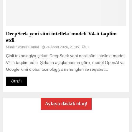
DeepSeek yeni süni intellekt modeli V4-ü təqdim
etdi
Müəllif:
Aynur Camal
24 Aprel 2026, 21:05
0
Çinli texnologiya şirkəti DeepSeek yeni nəsil süni intellekt modeli
V4-ü təqdim edib. Şirkətin açıqlamasına görə, model OpenAI və
Google kimi qlobal texnologiya nəhəngləri ilə rəqabət...
Ətraflı
Aylaya dəstək olaq!