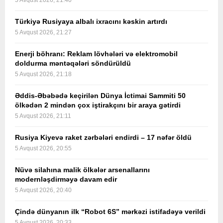
5 Avqust 2026, 21:40
Türkiyə Rusiyaya albalı ixracını kəskin artırdı
5 Avqust 2026, 21:27
Enerji böhranı: Reklam lövhələri və elektromobil
doldurma məntəqələri söndürüldü
5 Avqust 2026, 21:18
Əddis-Əbəbədə keçirilən Dünya İctimai Sammiti 50
ölkədən 2 mindən çox iştirakçını bir araya gətirdi
5 Avqust 2026, 21:11
Rusiya Kiyevə raket zərbələri endirdi – 17 nəfər öldü
5 Avqust 2026, 20:55
Nüvə silahına malik ölkələr arsenallarını
modernləşdirməyə davam edir
5 Avqust 2026, 20:40
Çində dünyanın ilk “Robot 6S” mərkəzi istifadəyə verildi
5 Avqust 2026, 20:33