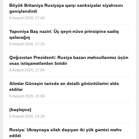
Böyük Britaniya Rusiyaya qarşı sanksiyalar siyahısını
genişləndirdi
6 Avqust 2026, 17:40
Yaponiya Baş naziri: Üç qeyri-nüvə prinsipinə sadiq
qalacağıq
6 Avqust 2026, 17:25
Qırğızıstan Prezidenti: Rusiya bazarı məhsullarımız üçün
əsas istiqamətlərdən biridir
6 Avqust 2026, 17:04
Alimlər Günəşin tarixdə ən detallı görüntülərini əldə
etdilər
6 Avqust 2026, 15:08
(başlıqsız)
6 Avqust 2026, 14:29
Rusiya: Ukraynaya silah daşıyan iki yük gəmisi məhv
edildi