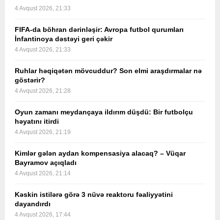
4 Avqust 2026, 21:33
FIFA-da böhran dərinləşir: Avropa futbol qurumları
İnfantinoya dəstəyi geri çəkir
4 Avqust 2026, 21:33
Ruhlar həqiqətən mövcuddur? Son elmi araşdırmalar nə
göstərir?
4 Avqust 2026, 21:28
Oyun zamanı meydançaya ildırım düşdü: Bir futbolçu
həyatını itirdi
4 Avqust 2026, 21:19
Kimlər gələn aydan kompensasiya alacaq? – Vüqar
Bayramov açıqladı
4 Avqust 2026, 21:14
Kəskin istilərə görə 3 nüvə reaktoru fəaliyyətini
dayandırdı
4 Avqust 2026, 17:44