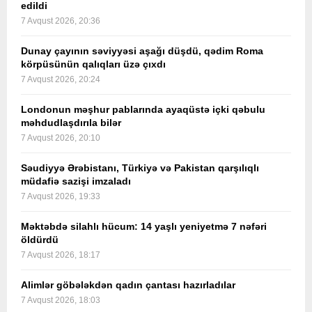
edildi
7 Avqust 2026, 20:36
Dunay çayının səviyyəsi aşağı düşdü, qədim Roma
körpüsünün qalıqları üzə çıxdı
7 Avqust 2026, 20:24
Londonun məşhur pablarında ayaqüstə içki qəbulu
məhdudlaşdırıla bilər
7 Avqust 2026, 20:10
Səudiyyə Ərəbistanı, Türkiyə və Pakistan qarşılıqlı
müdafiə sazişi imzaladı
7 Avqust 2026, 19:33
Məktəbdə silahlı hücum: 14 yaşlı yeniyetmə 7 nəfəri
öldürdü
7 Avqust 2026, 18:17
Alimlər göbələkdən qadın çantası hazırladılar
7 Avqust 2026, 18:03