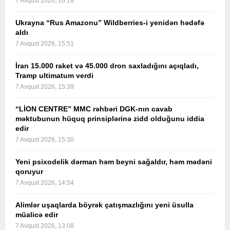
7 Avqust 2026, 16:18
Ukrayna “Rus Amazonu” Wildberries-i yenidən hədəfə
aldı
7 Avqust 2026, 15:51
İran 15.000 raket və 45.000 dron saxladığını açıqladı,
Tramp ultimatum verdi
7 Avqust 2026, 15:39
“LİON CENTRE” MMC rəhbəri DGK-nın cavab
məktubunun hüquq prinsiplərinə zidd olduğunu iddia
edir
7 Avqust 2026, 15:30
Yeni psixodelik dərman həm beyni sağaldır, həm mədəni
qoruyur
7 Avqust 2026, 14:54
Alimlər uşaqlarda böyrək çatışmazlığını yeni üsulla
müalicə edir
7 Avqust 2026, 13:08