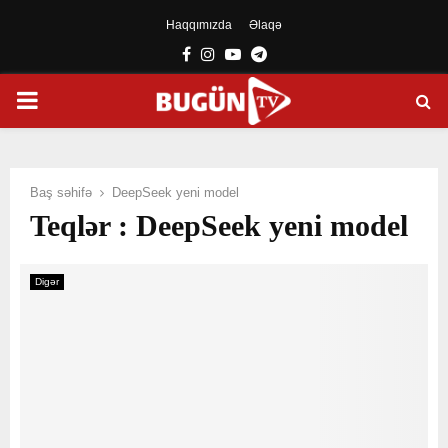
Haqqımızda
Əlaqə
Facebook
Instagram
Youtube
Telegram
PRIMARY
MENU
Baş səhifə
DeepSeek yeni model
Teqlər : DeepSeek yeni model
Digər