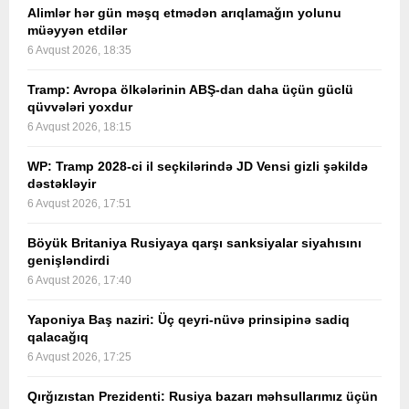
Alimlər hər gün məşq etmədən arıqlamağın yolunu
müəyyən etdilər
6 Avqust 2026, 18:35
Tramp: Avropa ölkələrinin ABŞ-dan daha üçün güclü
qüvvələri yoxdur
6 Avqust 2026, 18:15
WP: Tramp 2028-ci il seçkilərində JD Vensi gizli şəkildə
dəstəkləyir
6 Avqust 2026, 17:51
Böyük Britaniya Rusiyaya qarşı sanksiyalar siyahısını
genişləndirdi
6 Avqust 2026, 17:40
Yaponiya Baş naziri: Üç qeyri-nüvə prinsipinə sadiq
qalacağıq
6 Avqust 2026, 17:25
Qırğızıstan Prezidenti: Rusiya bazarı məhsullarımız üçün