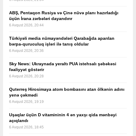
ABŞ, Pentaqon Rusiya və Çinə nüvə planı hazırladığı
üçün İrana zərbələri dayandırır
6 Avqust 2026, 20:44
Türkiyəli media nümayəndələri Qarabağda aparılan
bərpa-quruculuq işləri ilə tanış oldular
6 Avqust 2026, 20:36
Sky News: Ukraynada yeraltı PUA istehsalı şəbəkəsi
fəaliyyət göstərir
6 Avqust 2026, 20:28
Quterreş Hirosimaya atom bombasını atan ölkənin adını
yenə çəkmədi
6 Avqust 2026, 19:19
Uşaqlar üçün D vitamininin 4 ən yaxşı qida mənbəyi
açıqlandı
6 Avqust 2026, 18:45