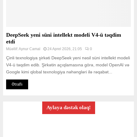
DeepSeek yeni süni intellekt modeli V4-ü təqdim
etdi
Müəllif:
Aynur Camal
24 Aprel 2026, 21:05
0
Çinli texnologiya şirkəti DeepSeek yeni nəsil süni intellekt modeli
V4-ü təqdim edib. Şirkətin açıqlamasına görə, model OpenAI və
Google kimi qlobal texnologiya nəhəngləri ilə rəqabət...
Ətraflı
Aylaya dəstək olaq!