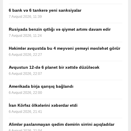
6 bank və 6 tankerə yeni sanksiyalar
7 Avqust 2026, 11:39
Rusiyada benzin qıtlığı və qiymət artımı davam edir
7 Avqust 2026, 11:24
Həkimlər avqustda bu 4 meyvəni yeməyi məsləhət görür
6 Avqust 2026, 22:27
Avqustun 12-də 6 planet bir xəttdə düzüləcək
6 Avqust 2026, 22:07
Amerikada birja qarışıq bağlandı
6 Avqust 2026, 22:00
İran Körfəz ölkələrini xəbərdar etdi
6 Avqust 2026, 21:41
Alimlər paslanmayan qədim dəmirin sirrini açıqladılar
6 Avqust 2026, 21:04