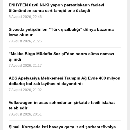
ENHYPEN üzvü NI-KI yapon pərəstişkarın faciəvi
ölümündən sonra sərt tənqidlərlə üzləşdi
8 Avqust 2026, 22:46
Sivasda yetişdirilən “Türk qızılbalığı” dünya bazarına
ixrac olunur
7 Avqust 2026, 21:25
“Məkkə Birgə Müdafiə Sazişi”dən sonra cümə namazı
qılındı
7 Avqust 2026, 21:17
ABŞ Apelyasiya Məhkəməsi Trampın Ağ Evdə 400 milyon
dollarlıq bal zalı layihəsini dayandırdı
7 Avqust 2026, 21:02
Volkswagen-in əsas səhmdarları şirkətdə təcili islahat
tələb edir
7 Avqust 2026, 20:51
Şimali Koreyada isti havaya qarşı it əti şorbası tövsiyə