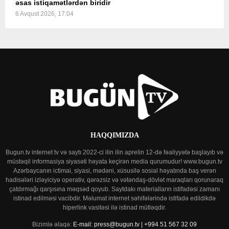
əsas istiqamətlərdən biridir
6 Avqust 2026, 17:04
HAQQIMIZDA
Bugun.tv internet tv və saytı 2022-ci ilin ilin aprelin 12-də fəaliyyətə başlayıb və
müstəqil informasiya siyasəti həyata keçirən media qurumudur! www.bugun.tv
Azərbaycanın ictimai, siyasi, mədəni, xüsusilə sosial həyatında baş verən
hadisələri izləyiciyə operativ, qərəzsiz və vətəndaş-dövlət maraqları qorunaraq
çatdırmağı qarşısına məqsəd qoyub. Saytdakı materialların istifadəsi zamanı
istinad edilməsi vacibdir. Məlumat internet səhifələrində istifadə edildikdə
hiperlink vasitəsi ilə istinad mütləqdir.
Bizimlə əlaqə:
E-mail: press@bugun.tv | +994 51 567 32 09