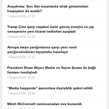
Araşdırma: Son illər insanlarda idrak göstəriciləri
həqiqətən də azalıb?
7 Avqust 2026, 17:33
Tramp Çinə qarşı rəqabət üçün günəş enerjisi və çip
sənayesinə yeni ticarət tədbirləri açıqladı
7 Avqust 2026, 17:22
Avropa meşə yanğınlarına qarşı yeni nəsil
yanğınsöndürən təyyarələr hazırlayır
7 Avqust 2026, 17:12
Prezident İlham Əliyev Media və Yayım Şurası ilə bağlı
fərmanı təsdiqlədi
7 Avqust 2026, 16:55
“Media haqqında” qanunlara dəyişiklik qəbul edildi
7 Avqust 2026, 16:49
Mitch McConnell xəstəxanadan evə buraxıldı