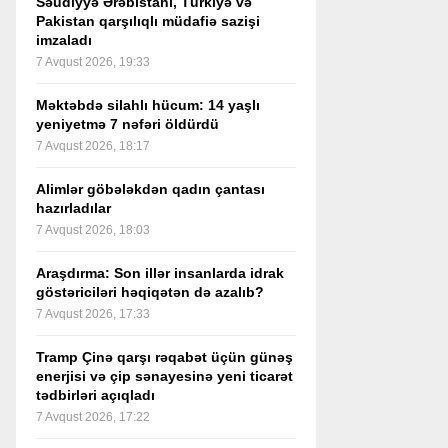
Səudiyyə Ərəbistanı, Türkiyə və
Pakistan qarşılıqlı müdafiə sazişi
imzaladı
7 Avqust 2026, 19:33
Məktəbdə silahlı hücum: 14 yaşlı
yeniyetmə 7 nəfəri öldürdü
7 Avqust 2026, 18:17
Alimlər göbələkdən qadın çantası
hazırladılar
7 Avqust 2026, 18:03
Araşdırma: Son illər insanlarda idrak
göstəriciləri həqiqətən də azalıb?
7 Avqust 2026, 17:33
Tramp Çinə qarşı rəqabət üçün günəş
enerjisi və çip sənayesinə yeni ticarət
tədbirləri açıqladı
7 Avqust 2026, 17:22