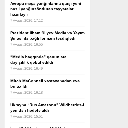
Avropa meşə yanğınlarına qarşı yeni
nəsil yanğınsöndürən təyyarələr
hazırlayır
7 Avqust 2026, 17:12
Prezident İlham Əliyev Media və Yayım
Şurası ilə bağlı fərmanı təsdiqlədi
7 Avqust 2026, 16:55
“Media haqqında” qanunlara
dəyişiklik qəbul edildi
7 Avqust 2026, 16:49
Mitch McConnell xəstəxanadan evə
buraxıldı
7 Avqust 2026, 16:18
Ukrayna “Rus Amazonu” Wildberries-i
yenidən hədəfə aldı
7 Avqust 2026, 15:51