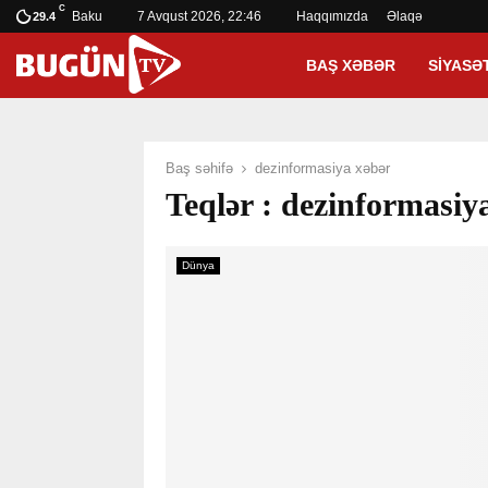
C
Baku
7 Avqust 2026, 22:46
Haqqımızda
Əlaqə
29.4
BAŞ XƏBƏR
SIYASƏ
Baş səhifə
dezinformasiya xəbər
Teqlər : dezinformasiy
Dünya