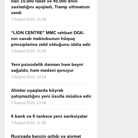
İran 15.000 raket və 45.000 dron
saxladığını açıqladı, Tramp ultimatum
verdi
7 Avqust 2026, 15:39
“LİON CENTRE” MMC rəhbəri DGK-
nın cavab məktubunun hüquq
prinsiplərinə zidd olduğunu iddia edir
7 Avqust 2026, 15:30
Yeni psixodelik dərman həm beyni
sağaldır, həm mədəni qoruyur
7 Avqust 2026, 14:54
Alimlər uşaqlarda böyrək
çatışmazlığını yeni üsulla müalicə edir
7 Avqust 2026, 13:08
6 bank və 6 tankerə yeni sanksiyalar
7 Avqust 2026, 11:39
Rusiyada benzin qıtlığı və qiymət