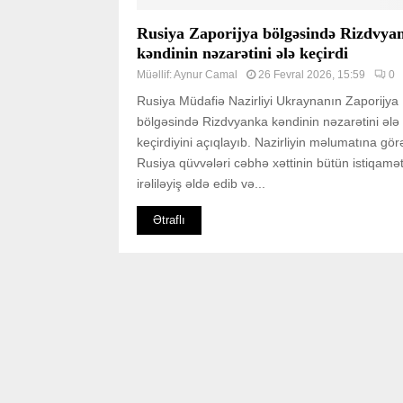
Rusiya Zaporijya bölgəsində Rizdvya
kəndinin nəzarətini ələ keçirdi
Müəllif:
Aynur Camal
26 Fevral 2026, 15:59
0
Rusiya Müdafiə Nazirliyi Ukraynanın Zaporijya
bölgəsində Rizdvyanka kəndinin nəzarətini ələ
keçirdiyini açıqlayıb. Nazirliyin məlumatına gör
Rusiya qüvvələri cəbhə xəttinin bütün istiqamət
irəliləyiş əldə edib və...
Ətraflı