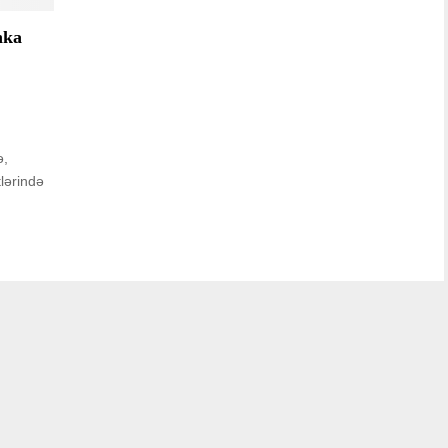
nka
ə,
lərində