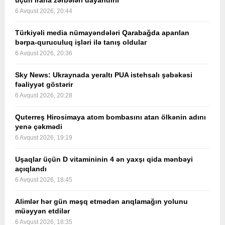
üçün İrana zərbələri dayandırır
6 Avqust 2026, 20:44
Türkiyəli media nümayəndələri Qarabağda aparılan
bərpa-quruculuq işləri ilə tanış oldular
6 Avqust 2026, 20:36
Sky News: Ukraynada yeraltı PUA istehsalı şəbəkəsi
fəaliyyət göstərir
6 Avqust 2026, 20:28
Quterreş Hirosimaya atom bombasını atan ölkənin adını
yenə çəkmədi
6 Avqust 2026, 19:19
Uşaqlar üçün D vitamininin 4 ən yaxşı qida mənbəyi
açıqlandı
6 Avqust 2026, 18:45
Alimlər hər gün məşq etmədən arıqlamağın yolunu
müəyyən etdilər
6 Avqust 2026, 18:35