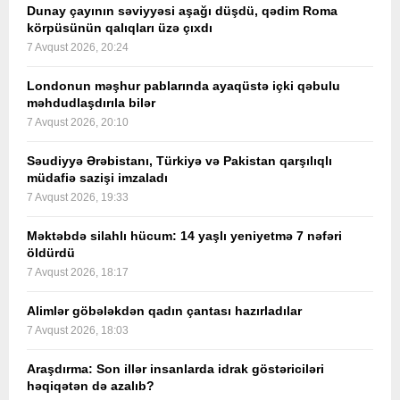
Dunay çayının səviyyəsi aşağı düşdü, qədim Roma
körpüsünün qalıqları üzə çıxdı
7 Avqust 2026, 20:24
Londonun məşhur pablarında ayaqüstə içki qəbulu
məhdudlaşdırıla bilər
7 Avqust 2026, 20:10
Səudiyyə Ərəbistanı, Türkiyə və Pakistan qarşılıqlı
müdafiə sazişi imzaladı
7 Avqust 2026, 19:33
Məktəbdə silahlı hücum: 14 yaşlı yeniyetmə 7 nəfəri
öldürdü
7 Avqust 2026, 18:17
Alimlər göbələkdən qadın çantası hazırladılar
7 Avqust 2026, 18:03
Araşdırma: Son illər insanlarda idrak göstəriciləri
həqiqətən də azalıb?