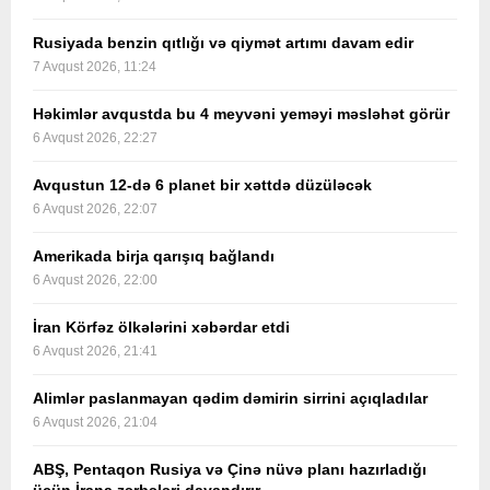
Rusiyada benzin qıtlığı və qiymət artımı davam edir
7 Avqust 2026, 11:24
Həkimlər avqustda bu 4 meyvəni yeməyi məsləhət görür
6 Avqust 2026, 22:27
Avqustun 12-də 6 planet bir xəttdə düzüləcək
6 Avqust 2026, 22:07
Amerikada birja qarışıq bağlandı
6 Avqust 2026, 22:00
İran Körfəz ölkələrini xəbərdar etdi
6 Avqust 2026, 21:41
Alimlər paslanmayan qədim dəmirin sirrini açıqladılar
6 Avqust 2026, 21:04
ABŞ, Pentaqon Rusiya və Çinə nüvə planı hazırladığı