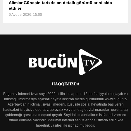
Alimlər Günəşin tarixdə ən detallı görüntülərini əldə
etdilər
6 Avqust 2026, 15:08
HAQQIMIZDA
Bugun.tv internet tv və saytı 2022-ci ilin ilin aprelin 12-də fəaliyyətə başlayıb və
müstəqil informasiya siyasəti həyata keçirən media qurumudur! www.bugun.tv
Azərbaycanın ictimai, siyasi, mədəni, xüsusilə sosial həyatında baş verən
hadisələri izləyiciyə operativ, qərəzsiz və vətəndaş-dövlət maraqları qorunaraq
çatdırmağı qarşısına məqsəd qoyub. Saytdakı materialların istifadəsi zamanı
istinad edilməsi vacibdir. Məlumat internet səhifələrində istifadə edildikdə
hiperlink vasitəsi ilə istinad mütləqdir.