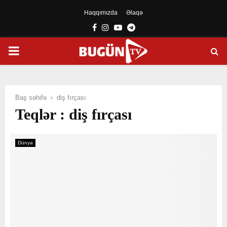
Haqqımızda
Əlaqə
Facebook
Instagram
Youtube
Telegram
PRIMARY
MENU
Baş səhifə
diş fırçası
Teqlər : diş fırçası
Dünya