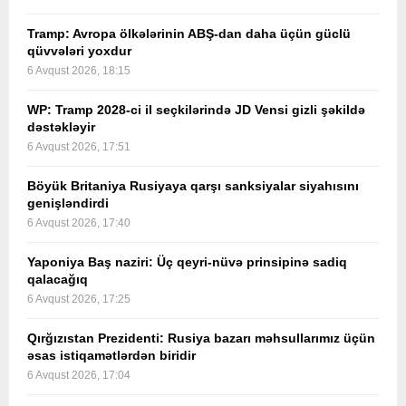
Tramp: Avropa ölkələrinin ABŞ-dan daha üçün güclü
qüvvələri yoxdur
6 Avqust 2026, 18:15
WP: Tramp 2028-ci il seçkilərində JD Vensi gizli şəkildə
dəstəkləyir
6 Avqust 2026, 17:51
Böyük Britaniya Rusiyaya qarşı sanksiyalar siyahısını
genişləndirdi
6 Avqust 2026, 17:40
Yaponiya Baş naziri: Üç qeyri-nüvə prinsipinə sadiq
qalacağıq
6 Avqust 2026, 17:25
Qırğızıstan Prezidenti: Rusiya bazarı məhsullarımız üçün
əsas istiqamətlərdən biridir
6 Avqust 2026, 17:04