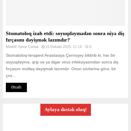
Stomatoloq izah etdi: soyuqdəymədən sonra niyə diş
fırçasını dəyişmək lazımdır?
Müəllif:
Aynur Camal
15 Dekabr 2025, 21:14
0
Stomatoloq-terapevt Anastasiya Çernoşey bildirib ki, hər bir
soyuqdəymə, qrip və ya digər virus infeksiyasından sonra diş
fırçasını mütləq dəyişmək lazımdır. Onun sözlərinə görə, bir
çox...
Ətraflı
Aylaya dəstək olaq!