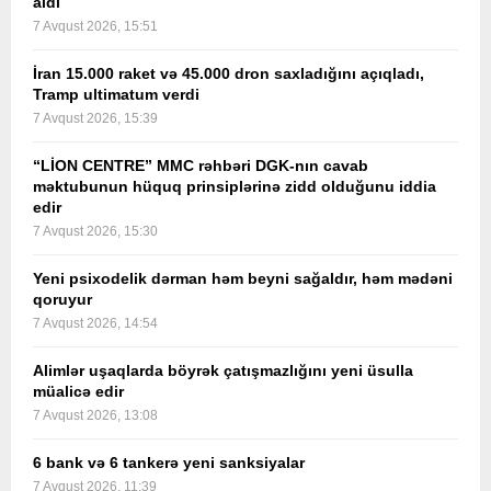
aldı
7 Avqust 2026, 15:51
İran 15.000 raket və 45.000 dron saxladığını açıqladı,
Tramp ultimatum verdi
7 Avqust 2026, 15:39
“LİON CENTRE” MMC rəhbəri DGK-nın cavab
məktubunun hüquq prinsiplərinə zidd olduğunu iddia
edir
7 Avqust 2026, 15:30
Yeni psixodelik dərman həm beyni sağaldır, həm mədəni
qoruyur
7 Avqust 2026, 14:54
Alimlər uşaqlarda böyrək çatışmazlığını yeni üsulla
müalicə edir
7 Avqust 2026, 13:08
6 bank və 6 tankerə yeni sanksiyalar
7 Avqust 2026, 11:39