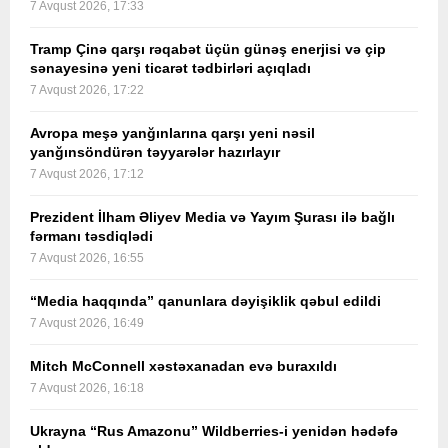
7 Avqust 2026, 17:33
Tramp Çinə qarşı rəqabət üçün günəş enerjisi və çip
sənayesinə yeni ticarət tədbirləri açıqladı
7 Avqust 2026, 17:22
Avropa meşə yanğınlarına qarşı yeni nəsil
yanğınsöndürən təyyarələr hazırlayır
7 Avqust 2026, 17:12
Prezident İlham Əliyev Media və Yayım Şurası ilə bağlı
fərmanı təsdiqlədi
7 Avqust 2026, 16:55
“Media haqqında” qanunlara dəyişiklik qəbul edildi
7 Avqust 2026, 16:49
Mitch McConnell xəstəxanadan evə buraxıldı
7 Avqust 2026, 16:18
Ukrayna “Rus Amazonu” Wildberries-i yenidən hədəfə