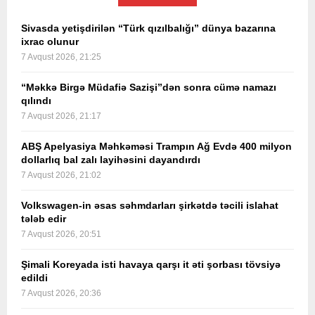
Sivasda yetişdirilən “Türk qızılbalığı” dünya bazarına
ixrac olunur
7 Avqust 2026, 21:25
“Məkkə Birgə Müdafiə Sazişi”dən sonra cümə namazı
qılındı
7 Avqust 2026, 21:17
ABŞ Apelyasiya Məhkəməsi Trampın Ağ Evdə 400 milyon
dollarlıq bal zalı layihəsini dayandırdı
7 Avqust 2026, 21:02
Volkswagen-in əsas səhmdarları şirkətdə təcili islahat
tələb edir
7 Avqust 2026, 20:51
Şimali Koreyada isti havaya qarşı it əti şorbası tövsiyə
edildi
7 Avqust 2026, 20:36