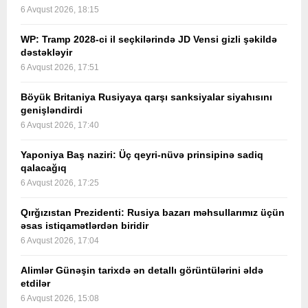
6 Avqust 2026, 18:15
WP: Tramp 2028-ci il seçkilərində JD Vensi gizli şəkildə
dəstəkləyir
6 Avqust 2026, 17:51
Böyük Britaniya Rusiyaya qarşı sanksiyalar siyahısını
genişləndirdi
6 Avqust 2026, 17:40
Yaponiya Baş naziri: Üç qeyri-nüvə prinsipinə sadiq
qalacağıq
6 Avqust 2026, 17:25
Qırğızıstan Prezidenti: Rusiya bazarı məhsullarımız üçün
əsas istiqamətlərdən biridir
6 Avqust 2026, 17:04
Alimlər Günəşin tarixdə ən detallı görüntülərini əldə
etdilər
6 Avqust 2026, 15:08