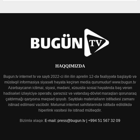
HAQQIMIZDA
Bugun.tv internet tv və saytı 2022-ci ilin ilin aprelin 12-də fəaliyyətə başlayıb və
müstəqil informasiya siyasəti həyata keçirən media qurumudur! www.bugun.tv
Azərbaycanın ictimai, siyasi, mədəni, xüsusilə sosial həyatında baş verən
hadisələri izləyiciyə operativ, qərəzsiz və vətəndaş-dövlət maraqları qorunaraq
çatdırmağı qarşısına məqsəd qoyub. Saytdakı materialların istifadəsi zamanı
istinad edilməsi vacibdir. Məlumat internet səhifələrində istifadə edildikdə
hiperlink vasitəsi ilə istinad mütləqdir.
Bizimlə əlaqə:
E-mail: press@bugun.tv | +994 51 567 32 09