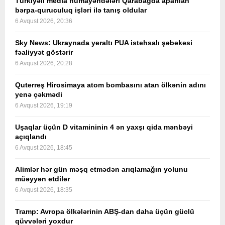
Türkiyəli media nümayəndələri Qarabağda aparılan
bərpa-quruculuq işləri ilə tanış oldular
6 Avqust 2026, 20:36
Sky News: Ukraynada yeraltı PUA istehsalı şəbəkəsi
fəaliyyət göstərir
6 Avqust 2026, 20:28
Quterreş Hirosimaya atom bombasını atan ölkənin adını
yenə çəkmədi
6 Avqust 2026, 19:19
Uşaqlar üçün D vitamininin 4 ən yaxşı qida mənbəyi
açıqlandı
6 Avqust 2026, 18:45
Alimlər hər gün məşq etmədən arıqlamağın yolunu
müəyyən etdilər
6 Avqust 2026, 18:35
Tramp: Avropa ölkələrinin ABŞ-dan daha üçün güclü
qüvvələri yoxdur