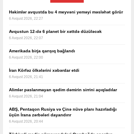
Həkimlər avqustda bu 4 meyvəni yeməyi məsləhət görür
6 Avqust 2026, 22:27
Avqustun 12-də 6 planet bir xəttdə düzüləcək
6 Avqust 2026, 22:07
Amerikada birja qarışıq bağlandı
6 Avqust 2026, 22:00
İran Körfəz ölkələrini xəbərdar etdi
6 Avqust 2026, 21:41
Alimlər paslanmayan qədim dəmirin sirrini açıqladılar
6 Avqust 2026, 21:04
ABŞ, Pentaqon Rusiya və Çinə nüvə planı hazırladığı
üçün İrana zərbələri dayandırır
6 Avqust 2026, 20:44