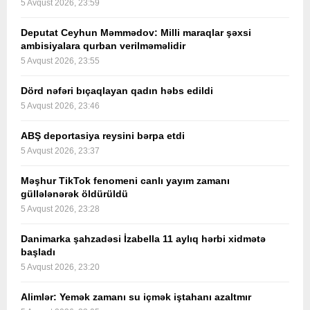
5 Avqust 2026, 23:59
Deputat Ceyhun Məmmədov: Milli maraqlar şəxsi
ambisiyalara qurban verilməməlidir
5 Avqust 2026, 23:55
Dörd nəfəri bıçaqlayan qadın həbs edildi
5 Avqust 2026, 23:46
ABŞ deportasiya reysini bərpa etdi
5 Avqust 2026, 23:37
Məşhur TikTok fenomeni canlı yayım zamanı
güllələnərək öldürüldü
5 Avqust 2026, 23:28
Danimarka şahzadəsi İzabella 11 aylıq hərbi xidmətə
başladı
5 Avqust 2026, 23:20
Alimlər: Yemək zamanı su içmək iştahanı azaltmır