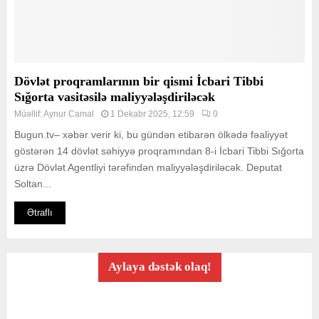
Dövlət proqramlarının bir qismi İcbari Tibbi
Sığorta vasitəsilə maliyyələşdiriləcək
Müəllif:
Aynur Camal
1 Dekabr 2025, 12:59
0
Bugun.tv– xəbər verir ki, bu gündən etibarən ölkədə fəaliyyət
göstərən 14 dövlət səhiyyə proqramından 8-i İcbari Tibbi Sığorta
üzrə Dövlət Agentliyi tərəfindən maliyyələşdiriləcək. Deputat
Soltan...
Ətraflı
Aylaya dəstək olaq!