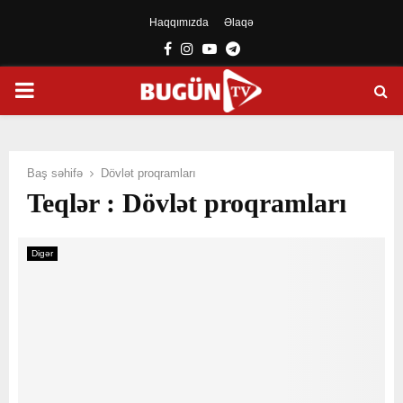
Haqqımızda
Əlaqə
Facebook
Instagram
Youtube
Telegram
PRIMARY
MENU
Baş səhifə
Dövlət proqramları
Teqlər : Dövlət proqramları
Digər