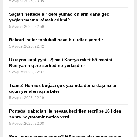
5 Avqust 2026, 23:05
Saçları həftədə bir dəfə yumaq onların daha gec
yağlanmasına kömək edirmi?
5 Avqust 2026, 22:59
Rekord istilər təhlükəli hava buludları yaradır
5 Avqust 2026, 22:42
Ukrayna kəşfiyyatı: Şimali Koreya raket bölməsini
Rusiyanın qərb sərhədinə yerləşdirir
5 Avqust 2026, 22:37
Tramp: Hörmüz boğazı çox yaxında dəniz daşımaları
üçün yenidən açıla bilər
5 Avqust 2026, 22:19
Portağal qabıqları ilə həyata keçirilən təcrübə 16 ildən
sonra heyrətamiz nəticə verdi
5 Avqust 2026, 22:08
Sarı, yoxsa qırmızı qarpız? Mütəxəssislər hansı növün