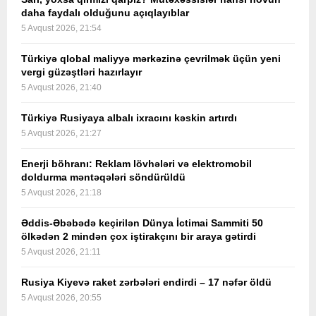
daha faydalı olduğunu açıqlayıblar
5 Avqust 2026, 21:54
Türkiyə qlobal maliyyə mərkəzinə çevrilmək üçün yeni
vergi güzəştləri hazırlayır
5 Avqust 2026, 21:40
Türkiyə Rusiyaya albalı ixracını kəskin artırdı
5 Avqust 2026, 21:27
Enerji böhranı: Reklam lövhələri və elektromobil
doldurma məntəqələri söndürüldü
5 Avqust 2026, 21:18
Əddis-Əbəbədə keçirilən Dünya İctimai Sammiti 50
ölkədən 2 mindən çox iştirakçını bir araya gətirdi
5 Avqust 2026, 21:11
Rusiya Kiyevə raket zərbələri endirdi – 17 nəfər öldü
5 Avqust 2026, 20:55