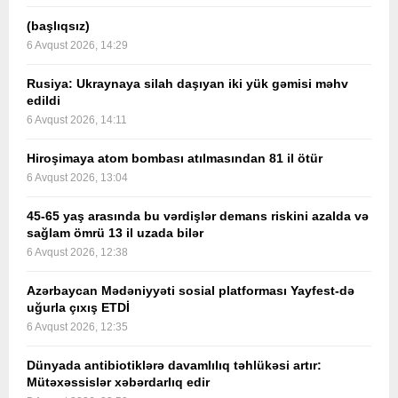
(başlıqsız)
6 Avqust 2026, 14:29
Rusiya: Ukraynaya silah daşıyan iki yük gəmisi məhv
edildi
6 Avqust 2026, 14:11
Hiroşimaya atom bombası atılmasından 81 il ötür
6 Avqust 2026, 13:04
45-65 yaş arasında bu vərdişlər demans riskini azalda və
sağlam ömrü 13 il uzada bilər
6 Avqust 2026, 12:38
Azərbaycan Mədəniyyəti sosial platforması Yayfest-də
uğurla çıxış ETDİ
6 Avqust 2026, 12:35
Dünyada antibiotiklərə davamlılıq təhlükəsi artır:
Mütəxəssislər xəbərdarlıq edir