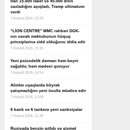
İran 15.000 raket və 45.000 dron
saxladığını açıqladı, Tramp ultimatum
verdi
7 Avqust 2026, 15:39
“LİON CENTRE” MMC rəhbəri DGK-
nın cavab məktubunun hüquq
prinsiplərinə zidd olduğunu iddia edir
7 Avqust 2026, 15:30
Yeni psixodelik dərman həm beyni
sağaldır, həm mədəni qoruyur
7 Avqust 2026, 14:54
Alimlər uşaqlarda böyrək
çatışmazlığını yeni üsulla müalicə edir
7 Avqust 2026, 13:08
6 bank və 6 tankerə yeni sanksiyalar
7 Avqust 2026, 11:39
Rusiyada benzin qıtlığı və qiymət