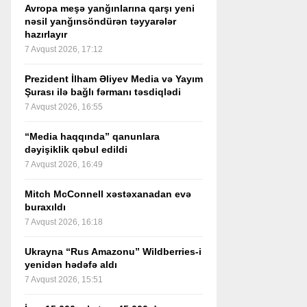
Avropa meşə yanğınlarına qarşı yeni
nəsil yanğınsöndürən təyyarələr
hazırlayır
7 Avqust 2026, 17:12
Prezident İlham Əliyev Media və Yayım
Şurası ilə bağlı fərmanı təsdiqlədi
7 Avqust 2026, 16:55
“Media haqqında” qanunlara
dəyişiklik qəbul edildi
7 Avqust 2026, 16:49
Mitch McConnell xəstəxanadan evə
buraxıldı
7 Avqust 2026, 16:18
Ukrayna “Rus Amazonu” Wildberries-i
yenidən hədəfə aldı
7 Avqust 2026, 15:51