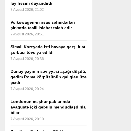
layihəsini dayandırdı
7 Avqust 2026, 21:02
Volkswagen-in əsas səhmdarları
şirkətdə təcili islahat tələb edir
7 Avqust 2026, 20:51
Şimali Koreyada isti havaya qarşı it əti
şorbası tövsiyə edildi
7 Avqust 2026, 20:36
Dunay çayının səviyyəsi aşağı düşdü,
qədim Roma körpüsünün qalıqları üzə
çıxdı
7 Avqust 2026, 20:24
Londonun məşhur pablarında
ayaqüstə içki qəbulu məhdudlaşdırıla
bilər
7 Avqust 2026, 20:10