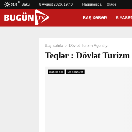
C
Baku
8 Avqust 2026, 19:40
Haqqımızda
Əlaqə
31.8
BAŞ XƏBƏR
SIYASƏ
Baş səhifə
Dövlət Turizm Agentliyi
Teqlər : Dövlət Turizm 
Baş xəbər
Mədəniyyət