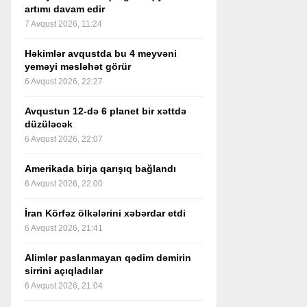
artımı davam edir
7 Avqust 2026, 11:24
Həkimlər avqustda bu 4 meyvəni
yeməyi məsləhət görür
6 Avqust 2026, 22:27
Avqustun 12-də 6 planet bir xəttdə
düzüləcək
6 Avqust 2026, 22:07
Amerikada birja qarışıq bağlandı
6 Avqust 2026, 22:00
İran Körfəz ölkələrini xəbərdar etdi
6 Avqust 2026, 21:41
Alimlər paslanmayan qədim dəmirin
sirrini açıqladılar
6 Avqust 2026, 21:04