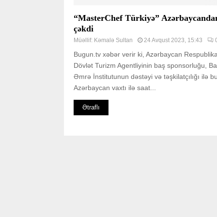
“MasterChef Türkiyə” Azərbaycandan
çəkdi
Müəllif:
Kəmalə Sultan
24 Avqust 2023, 15:43
Bugun.tv xəbər verir ki, Azərbaycan Respublik
Dövlət Turizm Agentliyinin baş sponsorluğu, B
Əmrə İnstitutunun dəstəyi və təşkilatçılığı ilə b
Azərbaycan vaxtı ilə saat...
Ətraflı