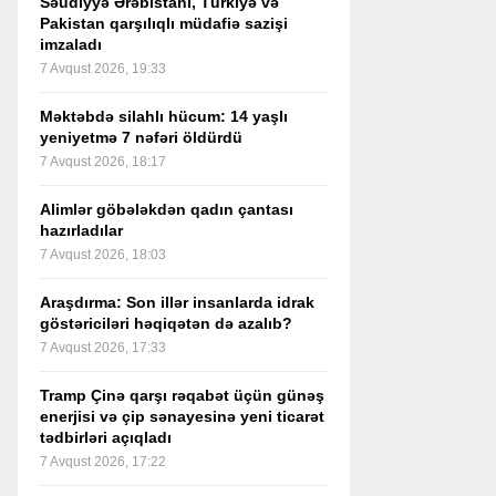
Səudiyyə Ərəbistanı, Türkiyə və
Pakistan qarşılıqlı müdafiə sazişi
imzaladı
7 Avqust 2026, 19:33
Məktəbdə silahlı hücum: 14 yaşlı
yeniyetmə 7 nəfəri öldürdü
7 Avqust 2026, 18:17
Alimlər göbələkdən qadın çantası
hazırladılar
7 Avqust 2026, 18:03
Araşdırma: Son illər insanlarda idrak
göstəriciləri həqiqətən də azalıb?
7 Avqust 2026, 17:33
Tramp Çinə qarşı rəqabət üçün günəş
enerjisi və çip sənayesinə yeni ticarət
tədbirləri açıqladı
7 Avqust 2026, 17:22