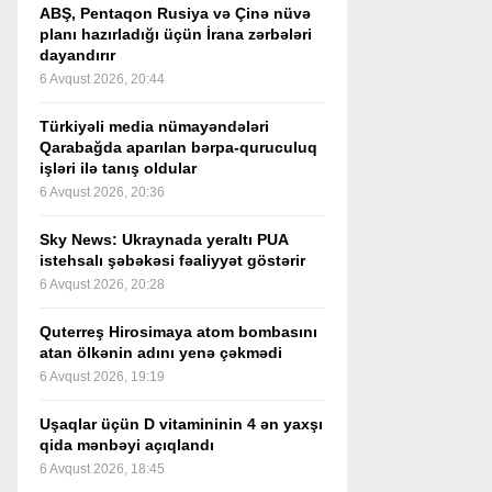
ABŞ, Pentaqon Rusiya və Çinə nüvə
planı hazırladığı üçün İrana zərbələri
dayandırır
6 Avqust 2026, 20:44
Türkiyəli media nümayəndələri
Qarabağda aparılan bərpa-quruculuq
işləri ilə tanış oldular
6 Avqust 2026, 20:36
Sky News: Ukraynada yeraltı PUA
istehsalı şəbəkəsi fəaliyyət göstərir
6 Avqust 2026, 20:28
Quterreş Hirosimaya atom bombasını
atan ölkənin adını yenə çəkmədi
6 Avqust 2026, 19:19
Uşaqlar üçün D vitamininin 4 ən yaxşı
qida mənbəyi açıqlandı
6 Avqust 2026, 18:45