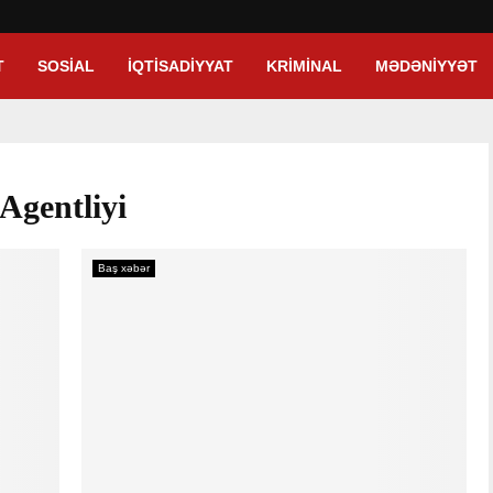
T
SOSIAL
İQTISADIYYAT
KRIMINAL
MƏDƏNIYYƏT
Agentliyi
Baş xəbər