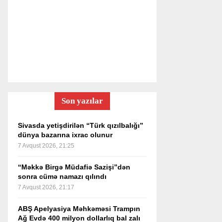
Son yazılar
Sivasda yetişdirilən “Türk qızılbalığı”
dünya bazarına ixrac olunur
7 Avqust 2026, 21:25
“Məkkə Birgə Müdafiə Sazişi”dən
sonra cümə namazı qılındı
7 Avqust 2026, 21:17
ABŞ Apelyasiya Məhkəməsi Trampın
Ağ Evdə 400 milyon dollarlıq bal zalı