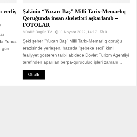
 verliş
Şəkinin “Yuxarı Baş” Milli Tarix-Memarlıq
Qoruğunda insan skeletləri aşkarlanıb –
FOTOLAR
0
Müəllif:
Bugün TV
11 Noyabr 2022, 14:17
0
ası
Şəki şəhər “Yuxarı Baş” Milli Tarix-Memarlıq qoruğu
akı Yunus
ərazisində yerləşən, hazırda “şəbəkə sexi” kimi
u gün
fəaliyyət göstərən tarixi abidədə Dövlət Turizm Agentliyi
tərəfindən aparılan bərpa-quruculuq işləri zamanı...
Ətraflı