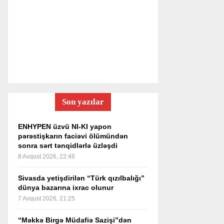
Son yazılar
ENHYPEN üzvü NI-KI yapon
pərəstişkarın faciəvi ölümündən
sonra sərt tənqidlərlə üzləşdi
8 Avqust 2026, 22:46
Sivasda yetişdirilən “Türk qızılbalığı”
dünya bazarına ixrac olunur
7 Avqust 2026, 21:25
“Məkkə Birgə Müdafiə Sazişi”dən