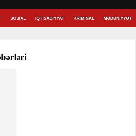
T
SOSIAL
İQTISADIYYAT
KRIMINAL
MƏDƏNIYYƏT
bərləri