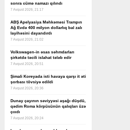
sonra cümə namazı qılındı
7 Avqust 2026, 21:17
ABŞ Apelyasiya Məhkəməsi Trampın
Ağ Evdə 400 milyon dollarlıq bal zalı
layihəsini dayandırdı
7 Avqust 2026, 21:02
Volkswagen-in əsas səhmdarları
şirkətdə təcili islahat tələb edir
7 Avqust 2026, 20:51
Şimali Koreyada isti havaya qarşı it əti
şorbası tövsiyə edildi
7 Avqust 2026, 20:36
Dunay çayının səviyyəsi aşağı düşdü,
qədim Roma körpüsünün qalıqları üzə
çıxdı
7 Avqust 2026, 20:24