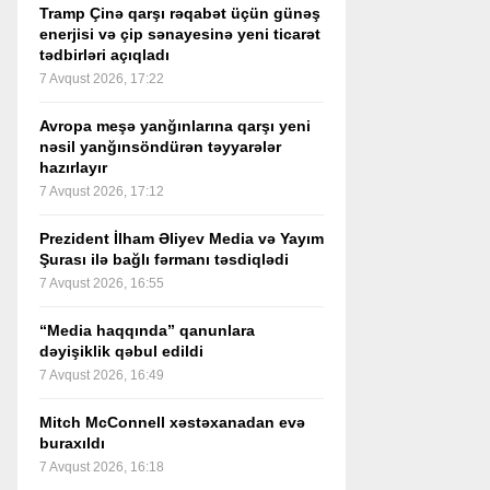
Tramp Çinə qarşı rəqabət üçün günəş
enerjisi və çip sənayesinə yeni ticarət
tədbirləri açıqladı
7 Avqust 2026, 17:22
Avropa meşə yanğınlarına qarşı yeni
nəsil yanğınsöndürən təyyarələr
hazırlayır
7 Avqust 2026, 17:12
Prezident İlham Əliyev Media və Yayım
Şurası ilə bağlı fərmanı təsdiqlədi
7 Avqust 2026, 16:55
“Media haqqında” qanunlara
dəyişiklik qəbul edildi
7 Avqust 2026, 16:49
Mitch McConnell xəstəxanadan evə
buraxıldı
7 Avqust 2026, 16:18