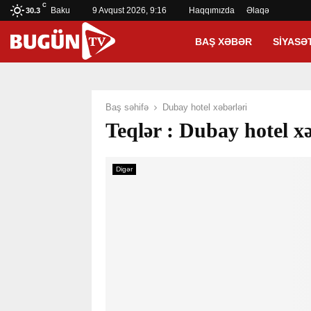
C
Baku
9 Avqust 2026, 9:16
Haqqımızda
Əlaqə
30.3
BAŞ XƏBƏR
SIYASƏ
Baş səhifə
Dubay hotel xəbərləri
Teqlər : Dubay hotel xə
Digər