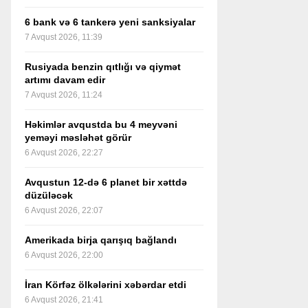
6 bank və 6 tankerə yeni sanksiyalar
7 Avqust 2026, 11:39
Rusiyada benzin qıtlığı və qiymət
artımı davam edir
7 Avqust 2026, 11:24
Həkimlər avqustda bu 4 meyvəni
yeməyi məsləhət görür
6 Avqust 2026, 22:27
Avqustun 12-də 6 planet bir xəttdə
düzüləcək
6 Avqust 2026, 22:07
Amerikada birja qarışıq bağlandı
6 Avqust 2026, 22:00
İran Körfəz ölkələrini xəbərdar etdi
6 Avqust 2026, 21:41