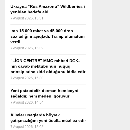
Ukrayna “Rus Amazonu” Wildberries-i
yenidən hədəfə aldı
7 Avqust 2026, 15:51
İran 15.000 raket və 45.000 dron
saxladığını açıqladı, Tramp ultimatum
verdi
7 Avqust 2026, 15:39
“LİON CENTRE” MMC rəhbəri DGK-
nın cavab məktubunun hüquq
prinsiplərinə zidd olduğunu iddia edir
7 Avqust 2026, 15:30
Yeni psixodelik dərman həm beyni
sağaldır, həm mədəni qoruyur
7 Avqust 2026, 14:54
Alimlər uşaqlarda böyrək
çatışmazlığını yeni üsulla müalicə edir
7 Avqust 2026, 13:08