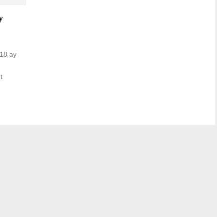
y
 18 ay
t