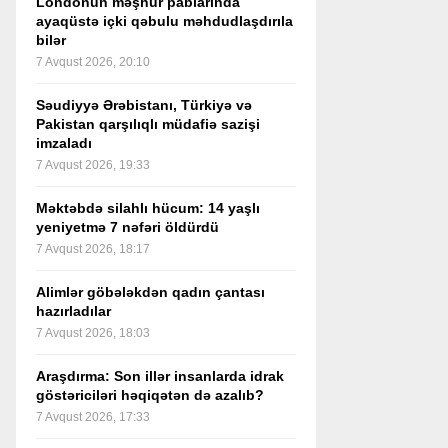
Londonun məşhur pablarında
ayaqüstə içki qəbulu məhdudlaşdırıla
bilər
7 Avqust 2026, 20:10
Səudiyyə Ərəbistanı, Türkiyə və
Pakistan qarşılıqlı müdafiə sazişi
imzaladı
7 Avqust 2026, 19:33
Məktəbdə silahlı hücum: 14 yaşlı
yeniyetmə 7 nəfəri öldürdü
7 Avqust 2026, 18:17
Alimlər göbələkdən qadın çantası
hazırladılar
7 Avqust 2026, 18:03
Araşdırma: Son illər insanlarda idrak
göstəriciləri həqiqətən də azalıb?
7 Avqust 2026, 17:33