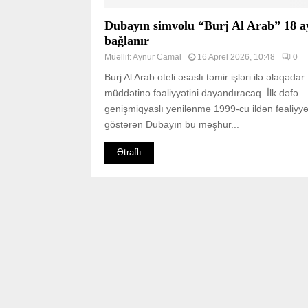
Dubayın simvolu “Burj Al Arab” 18 a
bağlanır
Müəllif:
Aynur Camal
16 Aprel 2026, 10:48
0
Burj Al Arab oteli əsaslı təmir işləri ilə əlaqədar
müddətinə fəaliyyətini dayandıracaq. İlk dəfə
genişmiqyaslı yenilənmə 1999-cu ildən fəaliyyə
göstərən Dubayın bu məşhur...
Ətraflı