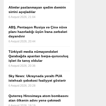
Alimlər paslanmayan qədim dəmirin
sirrini açıqladılar
6 Avqust 2026, 21:04
ABŞ, Pentaqon Rusiya və Çinə nüvə
planı hazırladığı üçün İrana zərbələri
dayandırır
6 Avqust 2026, 20:44
Türkiyəli media nümayəndələri
Qarabağda aparılan bərpa-quruculuq
işləri ilə tanış oldular
6 Avqust 2026, 20:36
Sky News: Ukraynada yeraltı PUA
istehsalı şəbəkəsi fəaliyyət göstərir
6 Avqust 2026, 20:28
Quterreş Hirosimaya atom bombasını
atan ölkənin adını yenə çəkmədi
6 Avqust 2026, 19:19