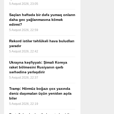
5 Avqust 2026, 23:05
Saçları həftədə bir dəfə yumaq onların
daha gec yağlanmasına kömək
edirmi?
5 Avqust 2026, 22:59
Rekord istilər təhlükəli hava buludları
yaradır
5 Avqust 2026, 22:42
Ukrayna kəşfiyyatı: Şimali Koreya
raket bölməsini Rusiyanın qərb
sərhədinə yerləşdirir
5 Avqust 2026, 22:37
Tramp: Hörmüz boğazı çox yaxında
dəniz daşımaları üçün yenidən açıla
bilər
5 Avqust 2026, 22:19