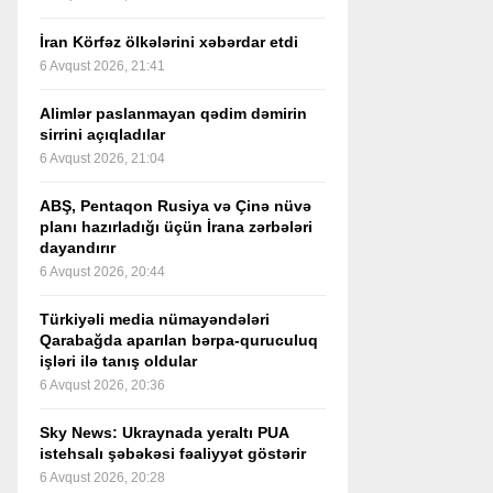
İran Körfəz ölkələrini xəbərdar etdi
6 Avqust 2026, 21:41
Alimlər paslanmayan qədim dəmirin
sirrini açıqladılar
6 Avqust 2026, 21:04
ABŞ, Pentaqon Rusiya və Çinə nüvə
planı hazırladığı üçün İrana zərbələri
dayandırır
6 Avqust 2026, 20:44
Türkiyəli media nümayəndələri
Qarabağda aparılan bərpa-quruculuq
işləri ilə tanış oldular
6 Avqust 2026, 20:36
Sky News: Ukraynada yeraltı PUA
istehsalı şəbəkəsi fəaliyyət göstərir
6 Avqust 2026, 20:28