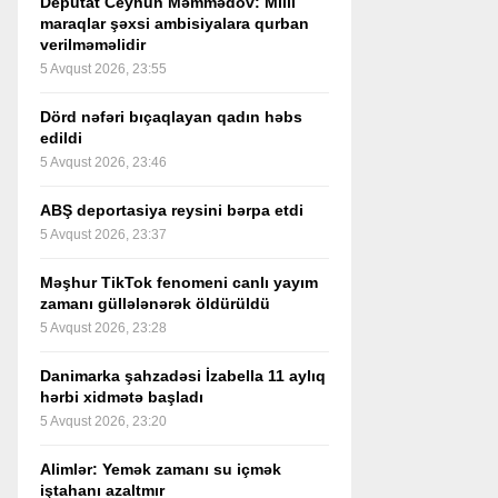
Deputat Ceyhun Məmmədov: Milli
maraqlar şəxsi ambisiyalara qurban
verilməməlidir
5 Avqust 2026, 23:55
Dörd nəfəri bıçaqlayan qadın həbs
edildi
5 Avqust 2026, 23:46
ABŞ deportasiya reysini bərpa etdi
5 Avqust 2026, 23:37
Məşhur TikTok fenomeni canlı yayım
zamanı güllələnərək öldürüldü
5 Avqust 2026, 23:28
Danimarka şahzadəsi İzabella 11 aylıq
hərbi xidmətə başladı
5 Avqust 2026, 23:20
Alimlər: Yemək zamanı su içmək
iştahanı azaltmır