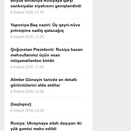
Böyük Britaniya Rusiyaya qarşı
sanksiyalar siyahısını genişləndirdi
6 Avqust 2026, 17:40
Yaponiya Baş naziri: Üç qeyri-nüvə
prinsipinə sadiq qalacağıq
6 Avqust 2026, 17:25
Qırğızıstan Prezidenti: Rusiya bazarı
məhsullarımız üçün əsas
istiqamətlərdən biridir
6 Avqust 2026, 17:04
Alimlər Günəşin tarixdə ən detallı
görüntülərini əldə etdilər
6 Avqust 2026, 15:08
(başlıqsız)
6 Avqust 2026, 14:29
Rusiya: Ukraynaya silah daşıyan iki
yük gəmisi məhv edildi