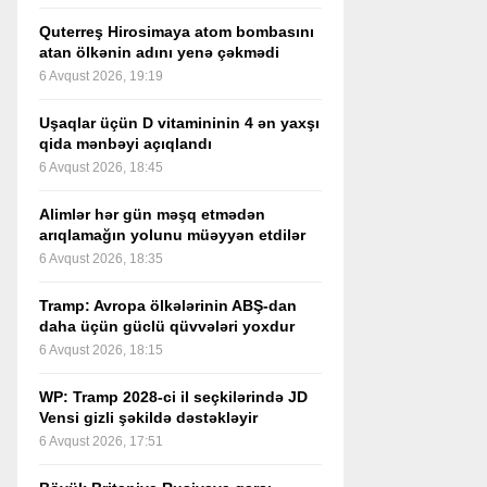
Quterreş Hirosimaya atom bombasını
atan ölkənin adını yenə çəkmədi
6 Avqust 2026, 19:19
Uşaqlar üçün D vitamininin 4 ən yaxşı
qida mənbəyi açıqlandı
6 Avqust 2026, 18:45
Alimlər hər gün məşq etmədən
arıqlamağın yolunu müəyyən etdilər
6 Avqust 2026, 18:35
Tramp: Avropa ölkələrinin ABŞ-dan
daha üçün güclü qüvvələri yoxdur
6 Avqust 2026, 18:15
WP: Tramp 2028-ci il seçkilərində JD
Vensi gizli şəkildə dəstəkləyir
6 Avqust 2026, 17:51