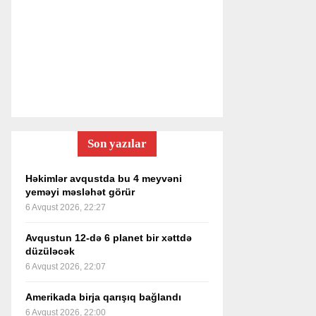
Son yazılar
Həkimlər avqustda bu 4 meyvəni
yeməyi məsləhət görür
6 Avqust 2026, 22:27
Avqustun 12-də 6 planet bir xəttdə
düzüləcək
6 Avqust 2026, 22:07
Amerikada birja qarışıq bağlandı
6 Avqust 2026, 22:00