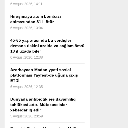
6 Avqust 2026, 14:11
Hiroşimaya atom bombası
atılmasından 81 il ötür
6 Avqust 2026, 13:04
45-65 yaş arasında bu vərdişlər
demans riskini azalda və sağlam ömrü
13 il uzada bilər
6 Avqust 2026, 12:38
Azərbaycan Mədəniyyəti sosial
platforması Yayfest-də uğurla çıxış
ETDİ
6 Avqust 2026, 12:35
Dünyada antibiotiklərə davamlılıq
təhlükəsi artır: Mütəxəssislər
xəbərdarlıq edir
5 Avqust 2026, 23:59