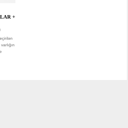
TOLAR +
0
çirilən
 varlığın
e