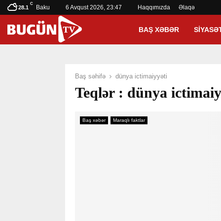
C
Baku
6 Avqust 2026, 23:47
Haqqımızda
Əlaqə
28.1
BAŞ XƏBƏR
SIYASƏ
Baş səhifə
dünya ictimaiyyəti
Teqlər : dünya ictimaiy
Baş xəbər
Maraqlı faktlar