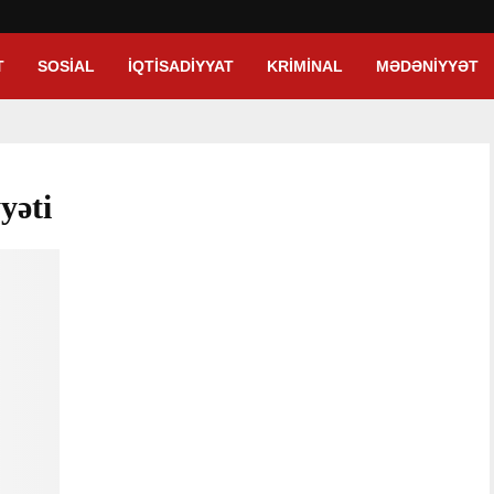
T
SOSIAL
İQTISADIYYAT
KRIMINAL
MƏDƏNIYYƏT
yəti