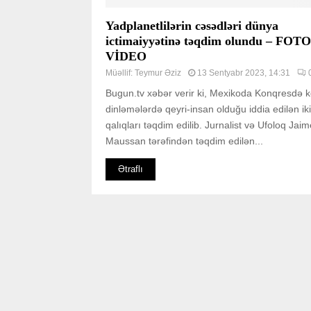
Yadplanetlilərin cəsədləri dünya
ictimaiyyətinə təqdim olundu – FO
VİDEO
Müəllif:
Teymur Əziz
13 Sentyabr 2023, 14:31
Bugun.tv xəbər verir ki, Mexikoda Konqresdə ke
dinləmələrdə qeyri-insan olduğu iddia edilən iki
qalıqları təqdim edilib. Jurnalist və Ufoloq Jaim
Maussan tərəfindən təqdim edilən...
Ətraflı