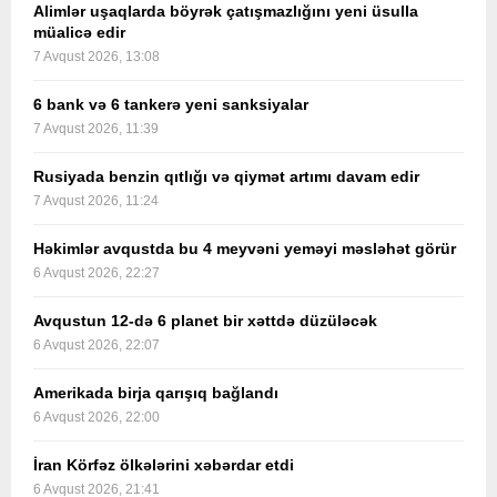
Alimlər uşaqlarda böyrək çatışmazlığını yeni üsulla
müalicə edir
7 Avqust 2026, 13:08
6 bank və 6 tankerə yeni sanksiyalar
7 Avqust 2026, 11:39
Rusiyada benzin qıtlığı və qiymət artımı davam edir
7 Avqust 2026, 11:24
Həkimlər avqustda bu 4 meyvəni yeməyi məsləhət görür
6 Avqust 2026, 22:27
Avqustun 12-də 6 planet bir xəttdə düzüləcək
6 Avqust 2026, 22:07
Amerikada birja qarışıq bağlandı
6 Avqust 2026, 22:00
İran Körfəz ölkələrini xəbərdar etdi
6 Avqust 2026, 21:41