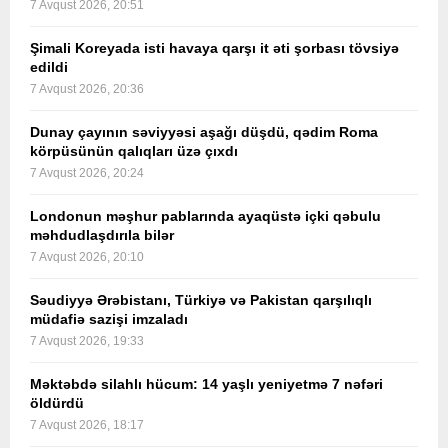
7 Avqust 2026, 20:51
Şimali Koreyada isti havaya qarşı it əti şorbası tövsiyə
edildi
7 Avqust 2026, 20:36
Dunay çayının səviyyəsi aşağı düşdü, qədim Roma
körpüsünün qalıqları üzə çıxdı
7 Avqust 2026, 20:24
Londonun məşhur pablarında ayaqüstə içki qəbulu
məhdudlaşdırıla bilər
7 Avqust 2026, 20:10
Səudiyyə Ərəbistanı, Türkiyə və Pakistan qarşılıqlı
müdafiə sazişi imzaladı
7 Avqust 2026, 19:33
Məktəbdə silahlı hücum: 14 yaşlı yeniyetmə 7 nəfəri
öldürdü
7 Avqust 2026, 18:17