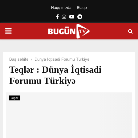
Haqqımızda
Əlaqə
Facebook
Instagram
Youtube
Telegram
PRIMARY
MENU
Baş səhifə
Dünya İqtisadi Forumu Türkiyə
Teqlər : Dünya İqtisadi
Forumu Türkiyə
Digər