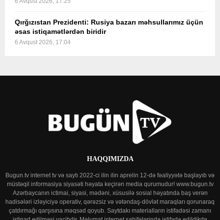
6 Avqust 2026, 17:25
Qırğızıstan Prezidenti: Rusiya bazarı məhsullarımız üçün
əsas istiqamətlərdən biridir
6 Avqust 2026, 17:04
HAQQIMIZDA
Bugun.tv internet tv və saytı 2022-ci ilin ilin aprelin 12-də fəaliyyətə başlayıb və
müstəqil informasiya siyasəti həyata keçirən media qurumudur! www.bugun.tv
Azərbaycanın ictimai, siyasi, mədəni, xüsusilə sosial həyatında baş verən
hadisələri izləyiciyə operativ, qərəzsiz və vətəndaş-dövlət maraqları qorunaraq
çatdırmağı qarşısına məqsəd qoyub. Saytdakı materialların istifadəsi zamanı
istinad edilməsi vacibdir. Məlumat internet səhifələrində istifadə edildikdə