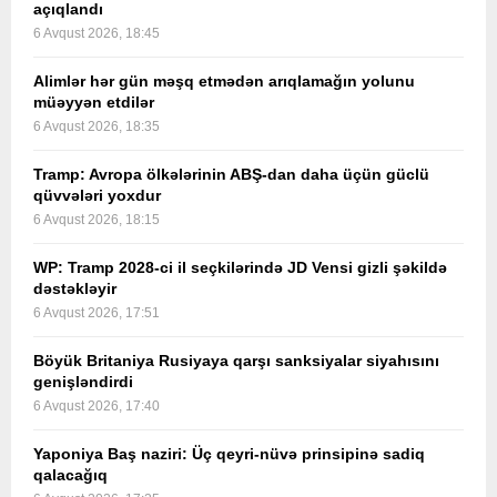
açıqlandı
6 Avqust 2026, 18:45
Alimlər hər gün məşq etmədən arıqlamağın yolunu
müəyyən etdilər
6 Avqust 2026, 18:35
Tramp: Avropa ölkələrinin ABŞ-dan daha üçün güclü
qüvvələri yoxdur
6 Avqust 2026, 18:15
WP: Tramp 2028-ci il seçkilərində JD Vensi gizli şəkildə
dəstəkləyir
6 Avqust 2026, 17:51
Böyük Britaniya Rusiyaya qarşı sanksiyalar siyahısını
genişləndirdi
6 Avqust 2026, 17:40
Yaponiya Baş naziri: Üç qeyri-nüvə prinsipinə sadiq
qalacağıq