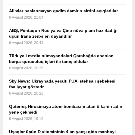
Alimlər paslanmayan qədim dəmirin sirrini açıqladılar
6 Avqust 2026, 21:04
ABŞ, Pentaqon Rusiya və Çinə nüvə planı hazırladığı
üçün İrana zərbələri dayandırır
6 Avqust 2026, 20:44
Türkiyəli media nümayəndələri Qarabağda aparılan
bərpa-quruculuq işləri ilə tanış oldular
6 Avqust 2026, 20:36
Sky News: Ukraynada yeraltı PUA istehsalı şəbəkəsi
fəaliyyət göstərir
6 Avqust 2026, 20:28
Quterreş Hirosimaya atom bombasını atan ölkənin adını
yenə çəkmədi
6 Avqust 2026, 19:19
Uşaqlar üçün D vitamininin 4 ən yaxşı qida mənbəyi