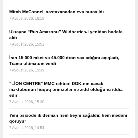
Mitch McConnell xəstəxanadan evə buraxıldı
7 Avqust 2026, 16:18
Ukrayna “Rus Amazonu” Wildberries-i yenidən hədəfə
aldı
7 Avqust 2026, 15:51
İran 15.000 raket və 45.000 dron saxladığını açıqladı,
Tramp ultimatum verdi
7 Avqust 2026, 15:39
“LİON CENTRE” MMC rəhbəri DGK-nın cavab
məktubunun hüquq prinsiplərinə zidd olduğunu iddia
edir
7 Avqust 2026, 15:30
Yeni psixodelik dərman həm beyni sağaldır, həm mədəni
qoruyur
7 Avqust 2026, 14:54