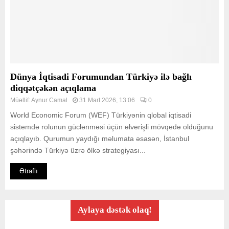
Dünya İqtisadi Forumundan Türkiyə ilə bağlı
diqqətçəkən açıqlama
Müəllif:
Aynur Camal
31 Mart 2026, 13:06
0
World Economic Forum (WEF) Türkiyənin qlobal iqtisadi
sistemdə rolunun güclənməsi üçün əlverişli mövqedə olduğunu
açıqlayıb. Qurumun yaydığı məlumata əsasən, İstanbul
şəhərində Türkiyə üzrə ölkə strategiyası...
Ətraflı
Aylaya dəstək olaq!