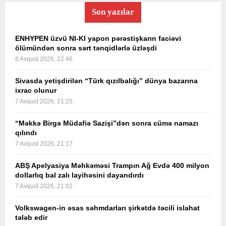
Son yazılar
ENHYPEN üzvü NI-KI yapon pərəstişkarın faciəvi
ölümündən sonra sərt tənqidlərlə üzləşdi
8 Avqust 2026, 22:46
Sivasda yetişdirilən “Türk qızılbalığı” dünya bazarına
ixrac olunur
7 Avqust 2026, 21:25
“Məkkə Birgə Müdafiə Sazişi”dən sonra cümə namazı
qılındı
7 Avqust 2026, 21:17
ABŞ Apelyasiya Məhkəməsi Trampın Ağ Evdə 400 milyon
dollarlıq bal zalı layihəsini dayandırdı
7 Avqust 2026, 21:02
Volkswagen-in əsas səhmdarları şirkətdə təcili islahat
tələb edir