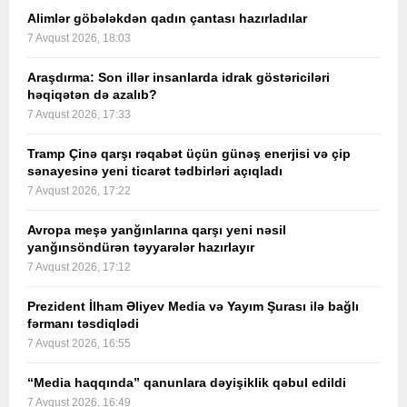
Alimlər göbələkdən qadın çantası hazırladılar
7 Avqust 2026, 18:03
Araşdırma: Son illər insanlarda idrak göstəriciləri
həqiqətən də azalıb?
7 Avqust 2026, 17:33
Tramp Çinə qarşı rəqabət üçün günəş enerjisi və çip
sənayesinə yeni ticarət tədbirləri açıqladı
7 Avqust 2026, 17:22
Avropa meşə yanğınlarına qarşı yeni nəsil
yanğınsöndürən təyyarələr hazırlayır
7 Avqust 2026, 17:12
Prezident İlham Əliyev Media və Yayım Şurası ilə bağlı
fərmanı təsdiqlədi
7 Avqust 2026, 16:55
“Media haqqında” qanunlara dəyişiklik qəbul edildi
7 Avqust 2026, 16:49