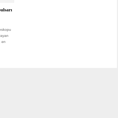
pulsarı
leskopu
 yayan
a ən