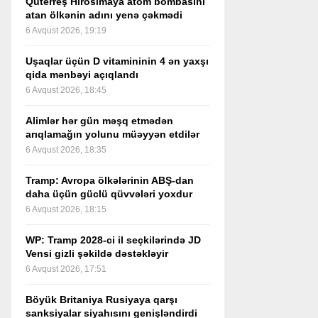
Quterreş Hirosimaya atom bombasını
atan ölkənin adını yenə çəkmədi
6 Avqust 2026, 19:19
Uşaqlar üçün D vitamininin 4 ən yaxşı
qida mənbəyi açıqlandı
6 Avqust 2026, 18:45
Alimlər hər gün məşq etmədən
arıqlamağın yolunu müəyyən etdilər
6 Avqust 2026, 18:35
Tramp: Avropa ölkələrinin ABŞ-dan
daha üçün güclü qüvvələri yoxdur
6 Avqust 2026, 18:15
WP: Tramp 2028-ci il seçkilərində JD
Vensi gizli şəkildə dəstəkləyir
6 Avqust 2026, 17:51
Böyük Britaniya Rusiyaya qarşı
sanksiyalar siyahısını genişləndirdi