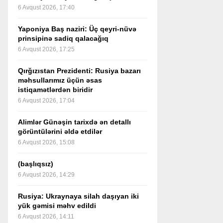
6 Avqust 2026, 17:40
Yaponiya Baş naziri: Üç qeyri-nüvə
prinsipinə sadiq qalacağıq
6 Avqust 2026, 17:25
Qırğızıstan Prezidenti: Rusiya bazarı
məhsullarımız üçün əsas
istiqamətlərdən biridir
6 Avqust 2026, 17:04
Alimlər Günəşin tarixdə ən detallı
görüntülərini əldə etdilər
6 Avqust 2026, 15:08
(başlıqsız)
6 Avqust 2026, 14:29
Rusiya: Ukraynaya silah daşıyan iki
yük gəmisi məhv edildi
6 Avqust 2026, 14:11