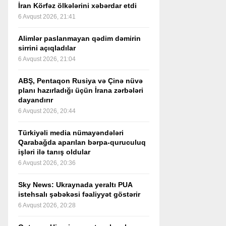
İran Körfəz ölkələrini xəbərdar etdi
6 Avqust 2026, 21:41
Alimlər paslanmayan qədim dəmirin
sirrini açıqladılar
6 Avqust 2026, 21:04
ABŞ, Pentaqon Rusiya və Çinə nüvə
planı hazırladığı üçün İrana zərbələri
dayandırır
6 Avqust 2026, 20:44
Türkiyəli media nümayəndələri
Qarabağda aparılan bərpa-quruculuq
işləri ilə tanış oldular
6 Avqust 2026, 20:36
Sky News: Ukraynada yeraltı PUA
istehsalı şəbəkəsi fəaliyyət göstərir
6 Avqust 2026, 20:28