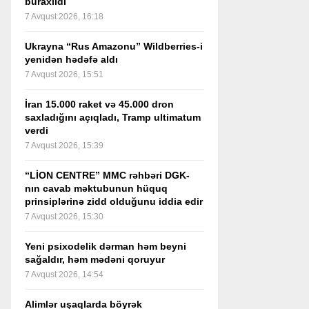
buraxıldı
7 Avqust 2026, 16:18
Ukrayna “Rus Amazonu” Wildberries-i
yenidən hədəfə aldı
7 Avqust 2026, 15:51
İran 15.000 raket və 45.000 dron
saxladığını açıqladı, Tramp ultimatum
verdi
7 Avqust 2026, 15:39
“LİON CENTRE” MMC rəhbəri DGK-
nın cavab məktubunun hüquq
prinsiplərinə zidd olduğunu iddia edir
7 Avqust 2026, 15:30
Yeni psixodelik dərman həm beyni
sağaldır, həm mədəni qoruyur
7 Avqust 2026, 14:54
Alimlər uşaqlarda böyrək