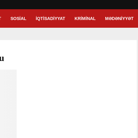
T
SOSIAL
İQTISADIYYAT
KRIMINAL
MƏDƏNIYYƏT
pu