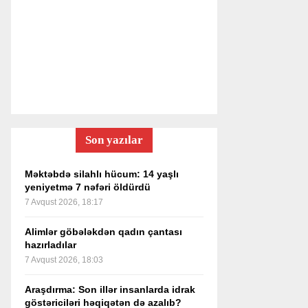
Son yazılar
Məktəbdə silahlı hücum: 14 yaşlı
yeniyetmə 7 nəfəri öldürdü
7 Avqust 2026, 18:17
Alimlər göbələkdən qadın çantası
hazırladılar
7 Avqust 2026, 18:03
Araşdırma: Son illər insanlarda idrak
göstəriciləri həqiqətən də azalıb?