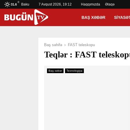
C
Baku
7 Avqust 2026, 19:12
Haqqımızda
Əlaqə
31.6
BAŞ XƏBƏR
SIYASƏ
Baş səhifə
FAST teleskopu
Teqlər : FAST telesko
Baş xəbər
Texnologiya