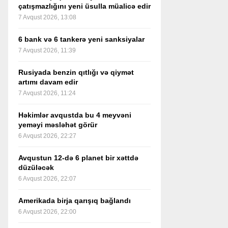
çatışmazlığını yeni üsulla müalicə edir
7 Avqust 2026, 13:08
6 bank və 6 tankerə yeni sanksiyalar
7 Avqust 2026, 11:39
Rusiyada benzin qıtlığı və qiymət
artımı davam edir
7 Avqust 2026, 11:24
Həkimlər avqustda bu 4 meyvəni
yeməyi məsləhət görür
6 Avqust 2026, 22:27
Avqustun 12-də 6 planet bir xəttdə
düzüləcək
6 Avqust 2026, 22:07
Amerikada birja qarışıq bağlandı
6 Avqust 2026, 22:00