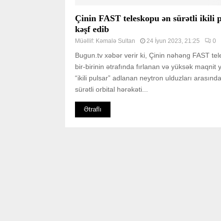
Çinin FAST teleskopu ən sürətli ikili 
kəşf edib
Müəllif:
Kəmalə Sultan
24 İyun 2023, 21:25
0
Bugun.tv xəbər verir ki, Çinin nəhəng FAST te
bir-birinin ətrafında fırlanan və yüksək maqnit
“ikili pulsar” adlanan neytron ulduzları arasınd
sürətli orbital hərəkəti...
Ətraflı