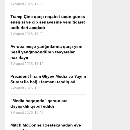
7 Avqust 2026, 17:33
Tramp Çinə qarşı rəqabət üçün günəş
enerjisi və çip sənayesinə yeni ticarət
tədbirləri açıqladı
7 Avqust 2026, 17:22
Avropa meşə yanğınlarına qarşı yeni
nəsil yanğınsöndürən təyyarələr
hazırlayır
7 Avqust 2026, 17:12
Prezident İlham Əliyev Media və Yayım
Şurası ilə bağlı fərmanı təsdiqlədi
7 Avqust 2026, 16:55
“Media haqqında” qanunlara
dəyişiklik qəbul edildi
7 Avqust 2026, 16:49
Mitch McConnell xəstəxanadan evə