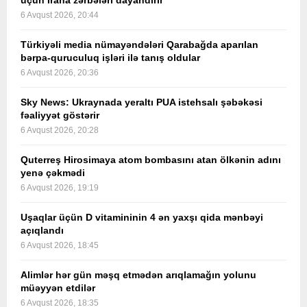
üçün İrana zərbələri dayandırır
6 Avqust 2026, 20:44
Türkiyəli media nümayəndələri Qarabağda aparılan
bərpa-quruculuq işləri ilə tanış oldular
6 Avqust 2026, 20:36
Sky News: Ukraynada yeraltı PUA istehsalı şəbəkəsi
fəaliyyət göstərir
6 Avqust 2026, 20:28
Quterreş Hirosimaya atom bombasını atan ölkənin adını
yenə çəkmədi
6 Avqust 2026, 19:19
Uşaqlar üçün D vitamininin 4 ən yaxşı qida mənbəyi
açıqlandı
6 Avqust 2026, 18:45
Alimlər hər gün məşq etmədən arıqlamağın yolunu
müəyyən etdilər
6 Avqust 2026, 18:35