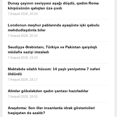
Dunay çayının səviyyəsi aşağı düşdü, qədim Roma
körpüsünün qalıqları üzə çıxdı
7 Avqust 2026, 20:24
Londonun məşhur pablarında ayaqüstə içki qəbulu
məhdudlaşdırıla bilər
7 Avqust 2026, 20:10
Səudiyyə Ərəbistanı, Türkiyə və Pakistan qarşılıqlı
müdafiə sazişi imzaladı
7 Avqust 2026, 19:33
Məktəbdə silahlı hücum: 14 yaşlı yeniyetmə 7 nəfəri
öldürdü
7 Avqust 2026, 18:17
Alimlər göbələkdən qadın çantası hazırladılar
7 Avqust 2026, 18:03
Araşdırma: Son illər insanlarda idrak göstəriciləri
həqiqətən də azalıb?