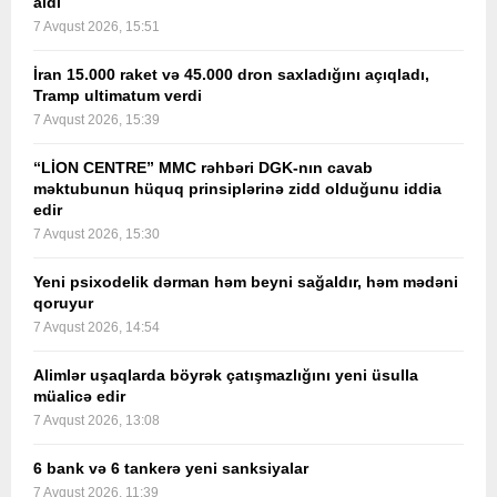
aldı
7 Avqust 2026, 15:51
İran 15.000 raket və 45.000 dron saxladığını açıqladı,
Tramp ultimatum verdi
7 Avqust 2026, 15:39
“LİON CENTRE” MMC rəhbəri DGK-nın cavab
məktubunun hüquq prinsiplərinə zidd olduğunu iddia
edir
7 Avqust 2026, 15:30
Yeni psixodelik dərman həm beyni sağaldır, həm mədəni
qoruyur
7 Avqust 2026, 14:54
Alimlər uşaqlarda böyrək çatışmazlığını yeni üsulla
müalicə edir
7 Avqust 2026, 13:08
6 bank və 6 tankerə yeni sanksiyalar
7 Avqust 2026, 11:39