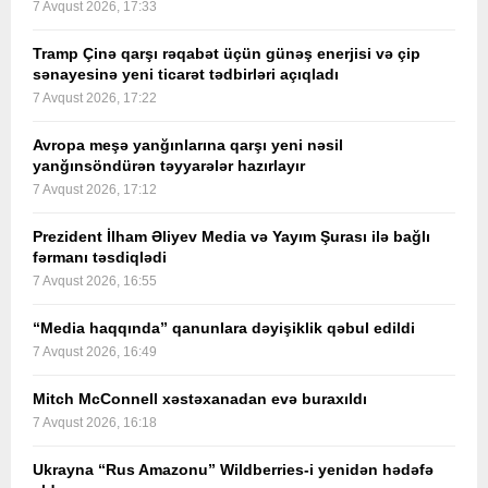
7 Avqust 2026, 17:33
Tramp Çinə qarşı rəqabət üçün günəş enerjisi və çip
sənayesinə yeni ticarət tədbirləri açıqladı
7 Avqust 2026, 17:22
Avropa meşə yanğınlarına qarşı yeni nəsil
yanğınsöndürən təyyarələr hazırlayır
7 Avqust 2026, 17:12
Prezident İlham Əliyev Media və Yayım Şurası ilə bağlı
fərmanı təsdiqlədi
7 Avqust 2026, 16:55
“Media haqqında” qanunlara dəyişiklik qəbul edildi
7 Avqust 2026, 16:49
Mitch McConnell xəstəxanadan evə buraxıldı
7 Avqust 2026, 16:18
Ukrayna “Rus Amazonu” Wildberries-i yenidən hədəfə