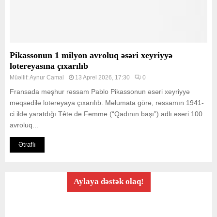
Pikassonun 1 milyon avroluq əsəri xeyriyyə
lotereyasına çıxarılıb
Müəllif:
Aynur Camal
13 Aprel 2026, 17:30
0
Fransada məşhur rəssam Pablo Pikassonun əsəri xeyriyyə
məqsədilə lotereyaya çıxarılıb. Məlumata görə, rəssamın 1941-
ci ildə yaratdığı Tête de Femme (“Qadının başı”) adlı əsəri 100
avroluq...
Ətraflı
Aylaya dəstək olaq!