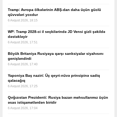
Tramp: Avropa ölkələrinin ABŞ-dan daha üçün güclü
qüvvələri yoxdur
6 Avqust 2026, 18:15
WP: Tramp 2028-ci il seçkilərində JD Vensi gizli şəkildə
dəstəkləyir
6 Avqust 2026, 17:51
Böyük Britaniya Rusiyaya qarşı sanksiyalar siyahısını
genişləndirdi
6 Avqust 2026, 17:40
Yaponiya Baş naziri: Üç qeyri-nüvə prinsipinə sadiq
qalacağıq
6 Avqust 2026, 17:25
Qırğızıstan Prezidenti: Rusiya bazarı məhsullarımız üçün
əsas istiqamətlərdən biridir
6 Avqust 2026, 17:04