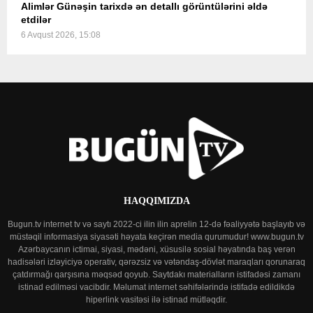
Alimlər Günəşin tarixdə ən detallı görüntülərini əldə
etdilər
6 Avqust 2026, 15:08
HAQQIMIZDA
Bugun.tv internet tv və saytı 2022-ci ilin ilin aprelin 12-də fəaliyyətə başlayıb və
müstəqil informasiya siyasəti həyata keçirən media qurumudur! www.bugun.tv
Azərbaycanın ictimai, siyasi, mədəni, xüsusilə sosial həyatında baş verən
hadisələri izləyiciyə operativ, qərəzsiz və vətəndaş-dövlət maraqları qorunaraq
çatdırmağı qarşısına məqsəd qoyub. Saytdakı materialların istifadəsi zamanı
istinad edilməsi vacibdir. Məlumat internet səhifələrində istifadə edildikdə
hiperlink vasitəsi ilə istinad mütləqdir.