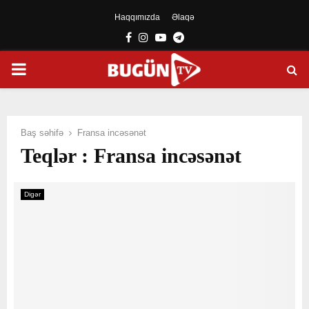
Haqqımızda
Əlaqə
Facebook
Instagram
Youtube
Telegram
PRIMARY
MENU
Baş səhifə
Fransa incəsənət
Teqlər : Fransa incəsənət
Digər