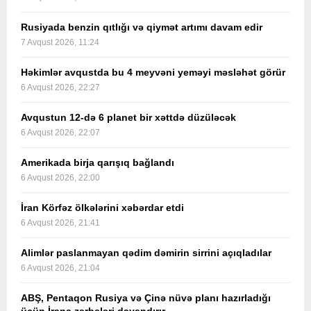
Rusiyada benzin qıtlığı və qiymət artımı davam edir
7 Avqust 2026, 11:24
Həkimlər avqustda bu 4 meyvəni yeməyi məsləhət görür
6 Avqust 2026, 22:27
Avqustun 12-də 6 planet bir xəttdə düzüləcək
6 Avqust 2026, 22:07
Amerikada birja qarışıq bağlandı
6 Avqust 2026, 22:00
İran Körfəz ölkələrini xəbərdar etdi
6 Avqust 2026, 21:41
Alimlər paslanmayan qədim dəmirin sirrini açıqladılar
6 Avqust 2026, 21:04
ABŞ, Pentaqon Rusiya və Çinə nüvə planı hazırladığı