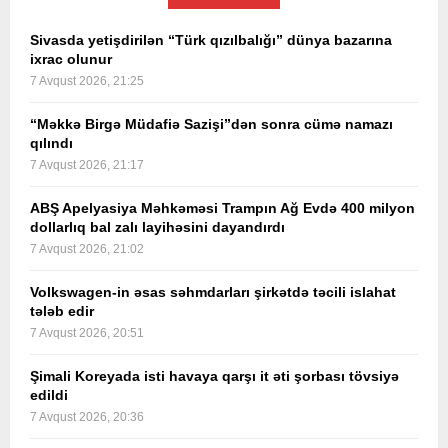
Sivasda yetişdirilən “Türk qızılbalığı” dünya bazarına
ixrac olunur
7 Avqust 2026, 21:25
“Məkkə Birgə Müdafiə Sazişi”dən sonra cümə namazı
qılındı
7 Avqust 2026, 21:17
ABŞ Apelyasiya Məhkəməsi Trampın Ağ Evdə 400 milyon
dollarlıq bal zalı layihəsini dayandırdı
7 Avqust 2026, 21:02
Volkswagen-in əsas səhmdarları şirkətdə təcili islahat
tələb edir
7 Avqust 2026, 20:51
Şimali Koreyada isti havaya qarşı it əti şorbası tövsiyə
edildi
7 Avqust 2026, 20:36