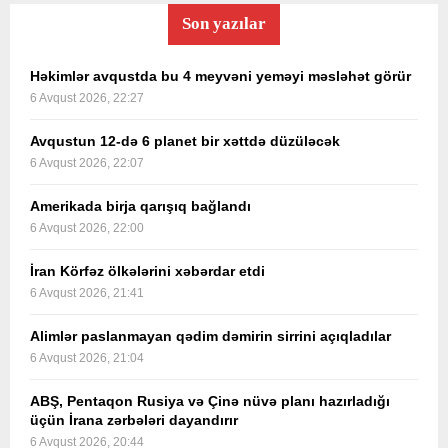
Son yazılar
Həkimlər avqustda bu 4 meyvəni yeməyi məsləhət görür
6 Avqust 2026, 22:27
Avqustun 12-də 6 planet bir xəttdə düzüləcək
6 Avqust 2026, 22:07
Amerikada birja qarışıq bağlandı
6 Avqust 2026, 22:00
İran Körfəz ölkələrini xəbərdar etdi
6 Avqust 2026, 21:41
Alimlər paslanmayan qədim dəmirin sirrini açıqladılar
6 Avqust 2026, 21:04
ABŞ, Pentaqon Rusiya və Çinə nüvə planı hazırladığı
üçün İrana zərbələri dayandırır
6 Avqust 2026, 20:44