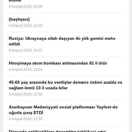
etdilər
6 Avqust 2026, 15:08
(başlıqsız)
6 Avqust 2026, 14:29
Rusiya: Ukraynaya silah daşıyan iki yük gəmisi məhv
edildi
6 Avqust 2026, 14:11
Hiroşimaya atom bombası atılmasından 81 il ötür
6 Avqust 2026, 13:04
45-65 yaş arasında bu vərdişlər demans riskini azalda və
sağlam ömrü 13 il uzada bilər
6 Avqust 2026, 12:38
Azərbaycan Mədəniyyəti sosial platforması Yayfest-də
uğurla çıxış ETDİ
6 Avqust 2026, 12:35
Dünyada antibiotiklərə davamlılıq təhlükəsi artır: