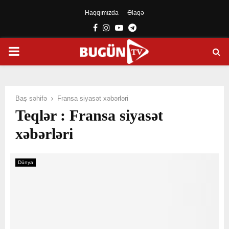
Haqqımızda
Əlaqə
Facebook
Instagram
Youtube
Telegram
PRIMARY
MENU
Baş səhifə
Fransa siyasət xəbərləri
Teqlər : Fransa siyasət
xəbərləri
Dünya