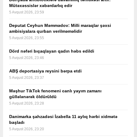
Mütəxəssislər xəbərdarlıq edir
5 Avqust 2026, 23:59
Deputat Ceyhun Məmmədov: Milli maraqlar şəxsi
ambisiyalara qurban verilməməlidir
5 Avqust 2026, 23:55
Dörd nəfəri bıçaqlayan qadın həbs edildi
5 Avqust 2026, 23:46
ABŞ deportasiya reysini bərpa etdi
5 Avqust 2026, 23:37
Məşhur TikTok fenomeni canlı yayım zamanı
güllələnərək öldürüldü
5 Avqust 2026, 23:28
Danimarka şahzadəsi İzabella 11 aylıq hərbi xidmətə
başladı
5 Avqust 2026, 23:20