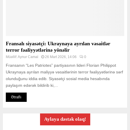
Fransalı siyasətçi: Ukraynaya ayrılan vəsaitlər
terror fəaliyyətlərinə yönəlir
Müəllif:
Aynur Camal
26 Mart 2026, 14:06
0
Fransanın “Les Patriotes” partiyasının lideri Florian Philippot
Ukraynaya ayrılan maliyyə vəsaitlərinin terror fəaliyyətlərinə sərf
olunduğunu iddia edib. Siyasətçi sosial media hesabında
paylaşım edərək bildirib ki,...
Ətraflı
Aylaya dəstək olaq!