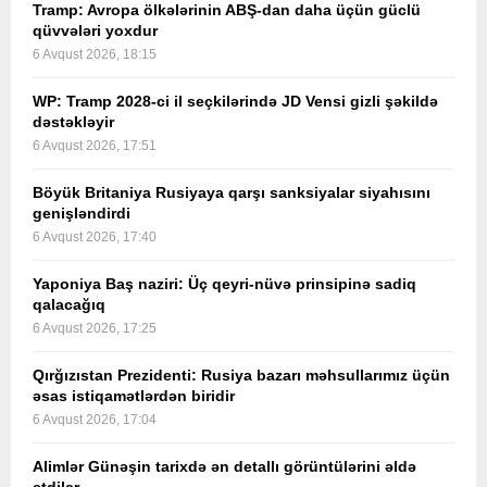
Tramp: Avropa ölkələrinin ABŞ-dan daha üçün güclü
qüvvələri yoxdur
6 Avqust 2026, 18:15
WP: Tramp 2028-ci il seçkilərində JD Vensi gizli şəkildə
dəstəkləyir
6 Avqust 2026, 17:51
Böyük Britaniya Rusiyaya qarşı sanksiyalar siyahısını
genişləndirdi
6 Avqust 2026, 17:40
Yaponiya Baş naziri: Üç qeyri-nüvə prinsipinə sadiq
qalacağıq
6 Avqust 2026, 17:25
Qırğızıstan Prezidenti: Rusiya bazarı məhsullarımız üçün
əsas istiqamətlərdən biridir
6 Avqust 2026, 17:04
Alimlər Günəşin tarixdə ən detallı görüntülərini əldə