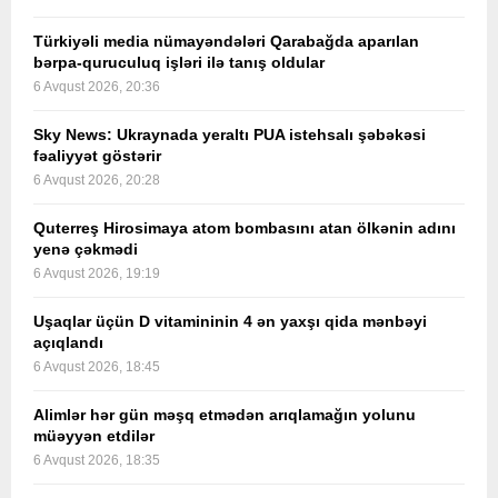
Türkiyəli media nümayəndələri Qarabağda aparılan
bərpa-quruculuq işləri ilə tanış oldular
6 Avqust 2026, 20:36
Sky News: Ukraynada yeraltı PUA istehsalı şəbəkəsi
fəaliyyət göstərir
6 Avqust 2026, 20:28
Quterreş Hirosimaya atom bombasını atan ölkənin adını
yenə çəkmədi
6 Avqust 2026, 19:19
Uşaqlar üçün D vitamininin 4 ən yaxşı qida mənbəyi
açıqlandı
6 Avqust 2026, 18:45
Alimlər hər gün məşq etmədən arıqlamağın yolunu
müəyyən etdilər
6 Avqust 2026, 18:35