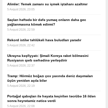
Alimlər: Yemək zamanı su içmək iştahanı azaltmır
5 Avqust 2026, 23:05
Saçları həftədə bir dəfə yumaq onların daha gec
yağlanmasına kömək edirmi?
5 Avqust 2026, 22:59
Rekord istilər təhlükəli hava buludları yaradır
5 Avqust 2026, 22:42
Ukrayna kəşfiyyatı: Şimali Koreya raket bölməsini
Rusiyanın qərb sərhədinə yerləşdirir
5 Avqust 2026, 22:37
Tramp: Hörmüz boğazı çox yaxında dəniz daşımaları
üçün yenidən açıla bilər
5 Avqust 2026, 22:19
Portağal qabıqları ilə həyata keçirilən təcrübə 16 ildən
sonra heyrətamiz nəticə verdi
5 Avqust 2026, 22:08