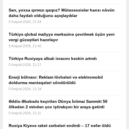
Sarı, yoxsa qırmızı qarpız? Mütəxəssislər hansı növün
daha faydalı olduğunu açıqlayıblar
5 Avqust 2026, 21:54
Türkiyə qlobal maliyyə mərkəzinə çevrilmək üçün yeni
vergi güzəştləri hazırlayır
5 Avqust 2026, 21:40
Türkiyə Rusiyaya albalı ixracını kəskin artırdı
5 Avqust 2026, 21:27
Enerji böhranı: Reklam lövhələri və elektromobil
doldurma məntəqələri söndürüldü
5 Avqust 2026, 21:18
Əddis-Əbəbədə keçirilən Dünya İctimai Sammiti 50
ölkədən 2 mindən çox iştirakçını bir araya gətirdi
5 Avqust 2026, 21:11
Rusiya Kiyevə raket zərbələri endirdi – 17 nəfər öldü