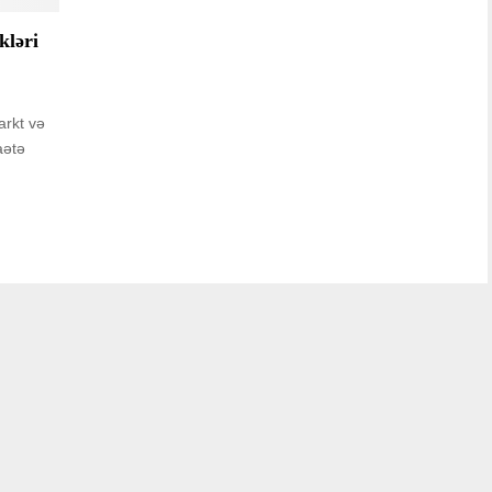
kləri
arkt və
aətə