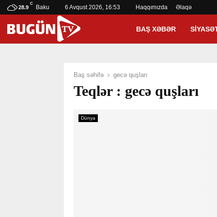
C
Baku
6 Avqust 2026, 16:53
Haqqımızda
Əlaqə
28.9
BAŞ XƏBƏR
SIYASƏ
Baş səhifə
gecə quşları
Teqlər : gecə quşları
Dünya