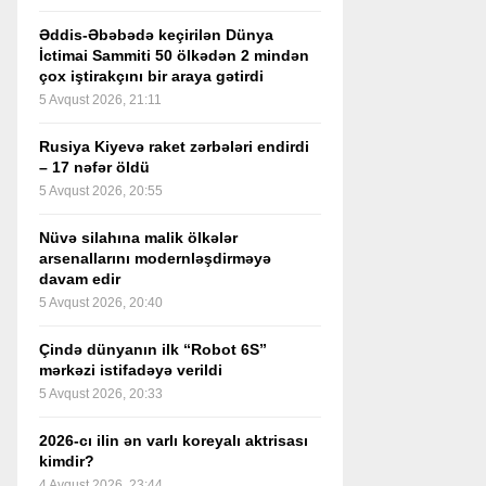
Əddis-Əbəbədə keçirilən Dünya
İctimai Sammiti 50 ölkədən 2 mindən
çox iştirakçını bir araya gətirdi
5 Avqust 2026, 21:11
Rusiya Kiyevə raket zərbələri endirdi
– 17 nəfər öldü
5 Avqust 2026, 20:55
Nüvə silahına malik ölkələr
arsenallarını modernləşdirməyə
davam edir
5 Avqust 2026, 20:40
Çində dünyanın ilk “Robot 6S”
mərkəzi istifadəyə verildi
5 Avqust 2026, 20:33
2026-cı ilin ən varlı koreyalı aktrisası
kimdir?
4 Avqust 2026, 23:44