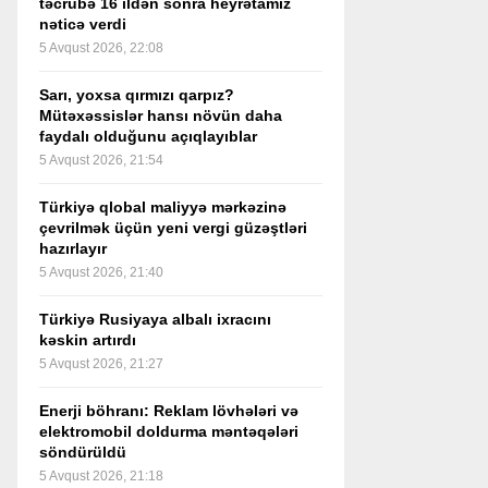
təcrübə 16 ildən sonra heyrətamiz
nəticə verdi
5 Avqust 2026, 22:08
Sarı, yoxsa qırmızı qarpız?
Mütəxəssislər hansı növün daha
faydalı olduğunu açıqlayıblar
5 Avqust 2026, 21:54
Türkiyə qlobal maliyyə mərkəzinə
çevrilmək üçün yeni vergi güzəştləri
hazırlayır
5 Avqust 2026, 21:40
Türkiyə Rusiyaya albalı ixracını
kəskin artırdı
5 Avqust 2026, 21:27
Enerji böhranı: Reklam lövhələri və
elektromobil doldurma məntəqələri
söndürüldü
5 Avqust 2026, 21:18