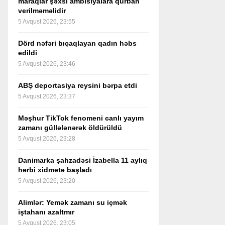
maraqlar şəxsi ambisiyalara qurban
verilməməlidir
5 Avqust 2026, 23:55
Dörd nəfəri bıçaqlayan qadın həbs
edildi
5 Avqust 2026, 23:46
ABŞ deportasiya reysini bərpa etdi
5 Avqust 2026, 23:37
Məşhur TikTok fenomeni canlı yayım
zamanı güllələnərək öldürüldü
5 Avqust 2026, 23:28
Danimarka şahzadəsi İzabella 11 aylıq
hərbi xidmətə başladı
5 Avqust 2026, 23:20
Alimlər: Yemək zamanı su içmək
iştahanı azaltmır
5 Avqust 2026, 23:05