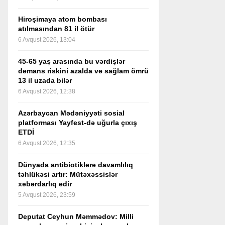
Hiroşimaya atom bombası
atılmasından 81 il ötür
6 Avqust 2026, 13:04
45-65 yaş arasında bu vərdişlər
demans riskini azalda və sağlam ömrü
13 il uzada bilər
6 Avqust 2026, 12:38
Azərbaycan Mədəniyyəti sosial
platforması Yayfest-də uğurla çıxış
ETDİ
6 Avqust 2026, 12:35
Dünyada antibiotiklərə davamlılıq
təhlükəsi artır: Mütəxəssislər
xəbərdarlıq edir
5 Avqust 2026, 23:59
Deputat Ceyhun Məmmədov: Milli