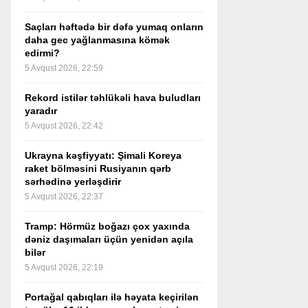
Saçları həftədə bir dəfə yumaq onların
daha gec yağlanmasına kömək
edirmi?
5 Avqust 2026, 22:59
Rekord istilər təhlükəli hava buludları
yaradır
5 Avqust 2026, 22:42
Ukrayna kəşfiyyatı: Şimali Koreya
raket bölməsini Rusiyanın qərb
sərhədinə yerləşdirir
5 Avqust 2026, 22:37
Tramp: Hörmüz boğazı çox yaxında
dəniz daşımaları üçün yenidən açıla
bilər
5 Avqust 2026, 22:19
Portağal qabıqları ilə həyata keçirilən