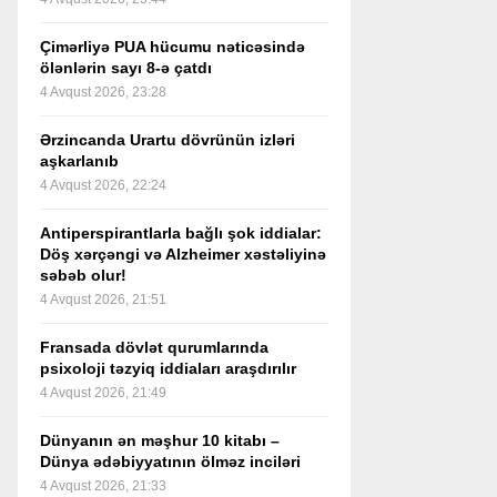
Çimərliyə PUA hücumu nəticəsində
ölənlərin sayı 8-ə çatdı
4 Avqust 2026, 23:28
Ərzincanda Urartu dövrünün izləri
aşkarlanıb
4 Avqust 2026, 22:24
Antiperspirantlarla bağlı şok iddialar:
Döş xərçəngi və Alzheimer xəstəliyinə
səbəb olur!
4 Avqust 2026, 21:51
Fransada dövlət qurumlarında
psixoloji təzyiq iddiaları araşdırılır
4 Avqust 2026, 21:49
Dünyanın ən məşhur 10 kitabı –
Dünya ədəbiyyatının ölməz inciləri
4 Avqust 2026, 21:33