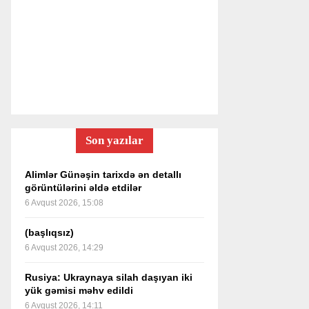
Son yazılar
Alimlər Günəşin tarixdə ən detallı
görüntülərini əldə etdilər
6 Avqust 2026, 15:08
(başlıqsız)
6 Avqust 2026, 14:29
Rusiya: Ukraynaya silah daşıyan iki
yük gəmisi məhv edildi
6 Avqust 2026, 14:11