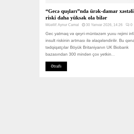
“Gecə quşları”nda ürək-damar xəstəli
riski daha yüksək ola bilər
Müəllif:
Aynur Camal
30 Yanvar 2026, 14:26
0
Gec yatmaq və qeyri-müntəzəm yuxu rejimi inf
insult riskinin artması ilə əlaqələndirilir. Bu qən
tədqiqatçılar Böyük Britaniyanın UK Biobank
bazasından 300 mindən çox yetkin...
Ətraflı