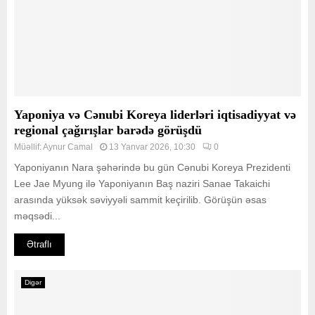
Yaponiya və Cənubi Koreya liderləri iqtisadiyyat və
regional çağırışlar barədə görüşdü
Müəllif:
Aynur Camal
13 Yanvar 2026, 10:30
0
Yaponiyanın Nara şəhərində bu gün Cənubi Koreya Prezidenti
Lee Jae Myung ilə Yaponiyanın Baş naziri Sanae Takaichi
arasında yüksək səviyyəli sammit keçirilib. Görüşün əsas
məqsədi...
Ətraflı
Digər