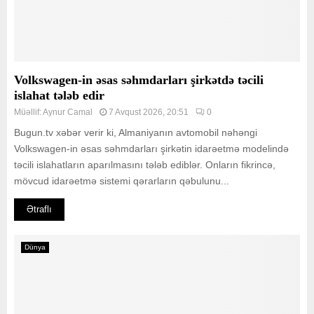
Volkswagen-in əsas səhmdarları şirkətdə təcili
islahat tələb edir
Müəllif:
Aynur Camal
7 Avqust 2026, 20:51
0
Bugun.tv xəbər verir ki, Almaniyanın avtomobil nəhəngi
Volkswagen-in əsas səhmdarları şirkətin idarəetmə modelində
təcili islahatların aparılmasını tələb ediblər. Onların fikrincə,
mövcud idarəetmə sistemi qərarların qəbulunu...
Ətraflı
Dünya