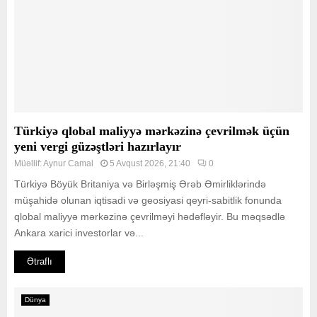
Türkiyə qlobal maliyyə mərkəzinə çevrilmək üçün
yeni vergi güzəştləri hazırlayır
Müəllif:
Aynur Camal
5 Avqust 2026, 21:40
0
Türkiyə Böyük Britaniya və Birləşmiş Ərəb Əmirliklərində
müşahidə olunan iqtisadi və geosiyasi qeyri-sabitlik fonunda
qlobal maliyyə mərkəzinə çevrilməyi hədəfləyir. Bu məqsədlə
Ankara xarici investorlar və...
Ətraflı
Dünya