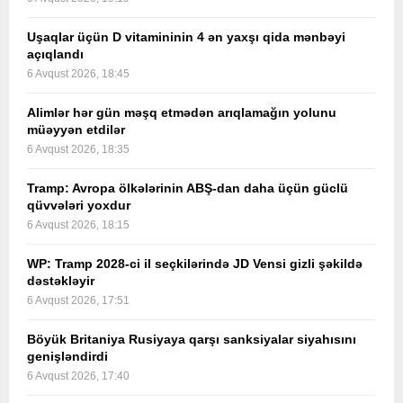
Uşaqlar üçün D vitamininin 4 ən yaxşı qida mənbəyi
açıqlandı
6 Avqust 2026, 18:45
Alimlər hər gün məşq etmədən arıqlamağın yolunu
müəyyən etdilər
6 Avqust 2026, 18:35
Tramp: Avropa ölkələrinin ABŞ-dan daha üçün güclü
qüvvələri yoxdur
6 Avqust 2026, 18:15
WP: Tramp 2028-ci il seçkilərində JD Vensi gizli şəkildə
dəstəkləyir
6 Avqust 2026, 17:51
Böyük Britaniya Rusiyaya qarşı sanksiyalar siyahısını
genişləndirdi
6 Avqust 2026, 17:40