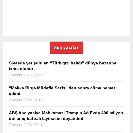
Son yazılar
Sivasda yetişdirilən “Türk qızılbalığı” dünya bazarına
ixrac olunur
7 Avqust 2026, 21:25
“Məkkə Birgə Müdafiə Sazişi”dən sonra cümə namazı
qılındı
7 Avqust 2026, 21:17
ABŞ Apelyasiya Məhkəməsi Trampın Ağ Evdə 400 milyon
dollarlıq bal zalı layihəsini dayandırdı
7 Avqust 2026, 21:02