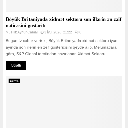
Böyük Britaniyada xidmət sektoru son illərin ən zəif
nəticəsini göstərib
Müəllif:
Aynur Camal
3 İyul 2026, 21:22
0
Bugun.tv xəbər verir ki, Böyük Britaniyada xidmət sektoru iyun
ayında son illərin ən zəif göstəricisini qeydə alıb. Məlumatlara
görə, S&P Global tərəfindən hazırlanan Xidmət Sektoru...
Ətraflı
Dünya