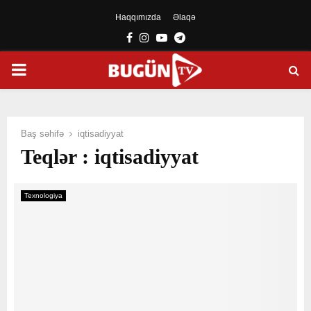
Haqqımızda
Əlaqə
Facebook
Instagram
Youtube
Telegram
PRIMARY
MENU
Baş səhifə
iqtisadiyyat
Teqlər : iqtisadiyyat
Texnologiya