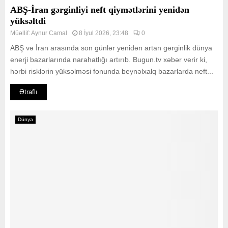
ABŞ-İran gərginliyi neft qiymətlərini yenidən
yüksəltdi
Müəllif:
Aynur Camal
8 İyul 2026, 23:48
0
ABŞ və İran arasında son günlər yenidən artan gərginlik dünya
enerji bazarlarında narahatlığı artırıb. Bugun.tv xəbər verir ki,
hərbi risklərin yüksəlməsi fonunda beynəlxalq bazarlarda neft...
Ətraflı
Dünya