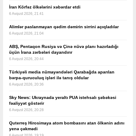
İran Körfəz ölkələrini xəbərdar etdi
6 Avqust 2026, 21:41
Alimlər paslanmayan qədim dəmirin sirrini açıqladılar
6 Avqust 2026, 21:04
ABŞ, Pentaqon Rusiya və Çinə nüvə planı hazırladığı
üçün İrana zərbələri dayandırır
6 Avqust 2026, 20:44
Türkiyəli media nümayəndələri Qarabağda aparılan
bərpa-quruculuq işləri ilə tanış oldular
6 Avqust 2026, 20:36
Sky News: Ukraynada yeraltı PUA istehsalı şəbəkəsi
fəaliyyət göstərir
6 Avqust 2026, 20:28
Quterreş Hirosimaya atom bombasını atan ölkənin adını
yenə çəkmədi
6 Avqust 2026, 19:19