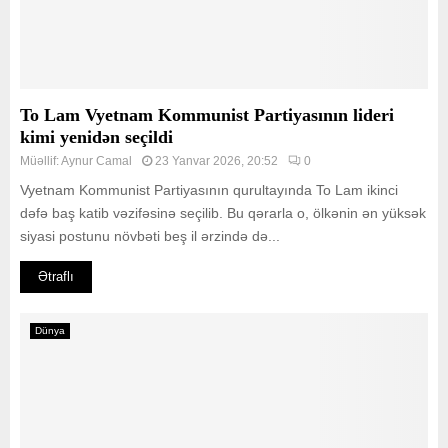
To Lam Vyetnam Kommunist Partiyasının lideri
kimi yenidən seçildi
Müəllif:
Aynur Camal
23 Yanvar 2026, 20:52
0
Vyetnam Kommunist Partiyasının qurultayında To Lam ikinci
dəfə baş katib vəzifəsinə seçilib. Bu qərarla o, ölkənin ən yüksək
siyasi postunu növbəti beş il ərzində də...
Ətraflı
Dünya