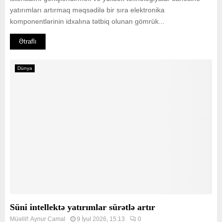
yatırımları artırmaq məqsədilə bir sıra elektronika
komponentlərinin idxalına tətbiq olunan gömrük...
Ətraflı
Dünya
Süni intellektə yatırımlar sürətlə artır
Müəllif:
Aynur Camal
9 İyul 2026, 15:13
0