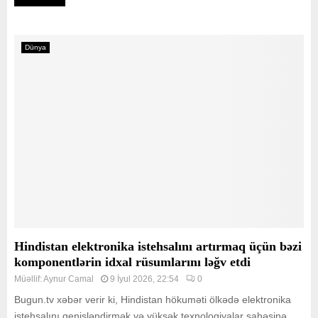
Dünya
Hindistan elektronika istehsalını artırmaq üçün bəzi
komponentlərin idxal rüsumlarını ləğv etdi
Müəllif:
Aynur Camal
9 İyul 2026, 22:54
0
Bugun.tv xəbər verir ki, Hindistan hökuməti ölkədə elektronika
istehsalını genişləndirmək və yüksək texnologiyalar sahəsinə