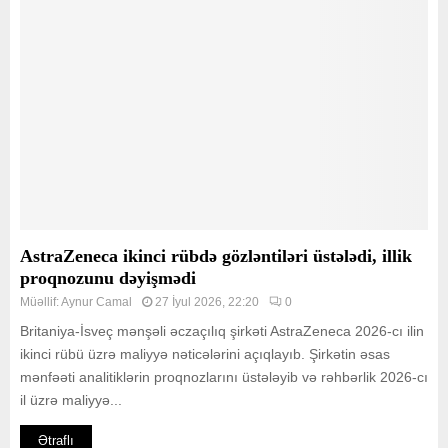
AstraZeneca ikinci rübdə gözləntiləri üstələdi, illik
proqnozunu dəyişmədi
Müəllif:
Aynur Camal
27 İyul 2026, 22:20
0
Britaniya-İsveç mənşəli əczaçılıq şirkəti AstraZeneca 2026-cı ilin
ikinci rübü üzrə maliyyə nəticələrini açıqlayıb. Şirkətin əsas
mənfəəti analitiklərin proqnozlarını üstələyib və rəhbərlik 2026-cı
il üzrə maliyyə...
Ətraflı