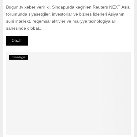
Bugun.tv xəbər verir ki, Sinqapurda keçirilən Reuters NEXT Asia
forumunda siyasətçilər, investorlar və biznes liderləri Asiyanın
süni intellekt, rəqəmsal aktivlər və maliyyə texnologiyaları
sahəsində qlobal...
Ətraflı
İqtisadiyyat