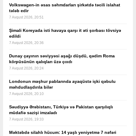
Volkswagen-in əsas səhmdarları şirkətdə təcili islahat
tələb edir
7 Avqust 2026, 20:51
Şimali Koreyada isti havaya qarşı it əti şorbası tövsiyə
edildi
7 Avqust 2026, 20:36
Dunay çayının səviyyəsi aşağı düşdü, qədim Roma
körpüsünün qalıqları üzə çıxdı
7 Avqust 2026, 20:24
Londonun məşhur pablarında ayaqüstə içki qəbulu
məhdudlaşdırıla bilər
7 Avqust 2026, 20:10
Səudiyyə Ərəbistanı, Türkiyə və Pakistan qarşılıqlı
müdafiə sazişi imzaladı
7 Avqust 2026, 19:33
Məktəbdə silahlı hücum: 14 yaşlı yeniyetmə 7 nəfəri