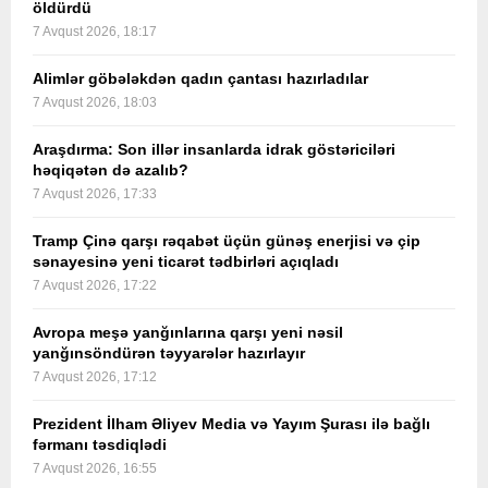
öldürdü
7 Avqust 2026, 18:17
Alimlər göbələkdən qadın çantası hazırladılar
7 Avqust 2026, 18:03
Araşdırma: Son illər insanlarda idrak göstəriciləri
həqiqətən də azalıb?
7 Avqust 2026, 17:33
Tramp Çinə qarşı rəqabət üçün günəş enerjisi və çip
sənayesinə yeni ticarət tədbirləri açıqladı
7 Avqust 2026, 17:22
Avropa meşə yanğınlarına qarşı yeni nəsil
yanğınsöndürən təyyarələr hazırlayır
7 Avqust 2026, 17:12
Prezident İlham Əliyev Media və Yayım Şurası ilə bağlı
fərmanı təsdiqlədi
7 Avqust 2026, 16:55