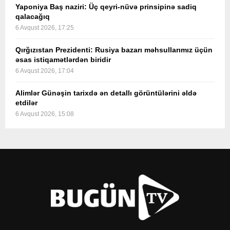
Yaponiya Baş naziri: Üç qeyri-nüvə prinsipinə sadiq
qalacağıq
6 Avqust 2026, 17:25
Qırğızıstan Prezidenti: Rusiya bazarı məhsullarımız üçün
əsas istiqamətlərdən biridir
6 Avqust 2026, 17:04
Alimlər Günəşin tarixdə ən detallı görüntülərini əldə
etdilər
6 Avqust 2026, 15:08