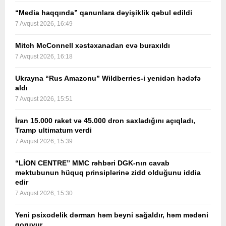
“Media haqqında” qanunlara dəyişiklik qəbul edildi
7 Avqust 2026, 16:49
Mitch McConnell xəstəxanadan evə buraxıldı
7 Avqust 2026, 16:18
Ukrayna “Rus Amazonu” Wildberries-i yenidən hədəfə
aldı
7 Avqust 2026, 15:51
İran 15.000 raket və 45.000 dron saxladığını açıqladı,
Tramp ultimatum verdi
7 Avqust 2026, 15:39
“LİON CENTRE” MMC rəhbəri DGK-nın cavab
məktubunun hüquq prinsiplərinə zidd olduğunu iddia
edir
7 Avqust 2026, 15:30
Yeni psixodelik dərman həm beyni sağaldır, həm mədəni
qoruyur