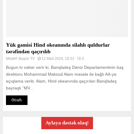
Yük gəmisi Hind okeanında silahlı quldurlar
tərəfindən qaçırılıb
Müəllif:
Bugün TV
12 Mart 2024, 19:33
0
Bugun.tv xəbər verir ki, Banqladeş Dəniz Departamentinin baş
direktoru Mohammad Maksud Alam məsələ ilə bağlı AA-ya
açıqlama verib. Alam, Hind okeanında qaçırılan Banqladeş
bayraqlı “MV...
Ətraflı
Aylaya dəstək olaq!