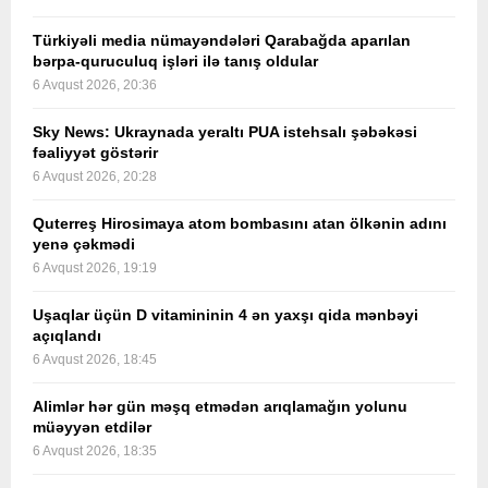
Türkiyəli media nümayəndələri Qarabağda aparılan
bərpa-quruculuq işləri ilə tanış oldular
6 Avqust 2026, 20:36
Sky News: Ukraynada yeraltı PUA istehsalı şəbəkəsi
fəaliyyət göstərir
6 Avqust 2026, 20:28
Quterreş Hirosimaya atom bombasını atan ölkənin adını
yenə çəkmədi
6 Avqust 2026, 19:19
Uşaqlar üçün D vitamininin 4 ən yaxşı qida mənbəyi
açıqlandı
6 Avqust 2026, 18:45
Alimlər hər gün məşq etmədən arıqlamağın yolunu
müəyyən etdilər
6 Avqust 2026, 18:35