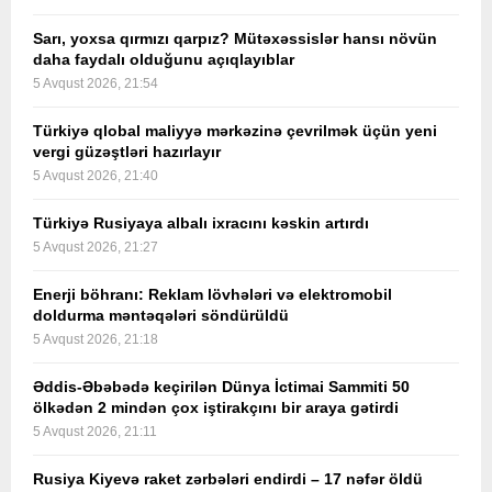
Sarı, yoxsa qırmızı qarpız? Mütəxəssislər hansı növün
daha faydalı olduğunu açıqlayıblar
5 Avqust 2026, 21:54
Türkiyə qlobal maliyyə mərkəzinə çevrilmək üçün yeni
vergi güzəştləri hazırlayır
5 Avqust 2026, 21:40
Türkiyə Rusiyaya albalı ixracını kəskin artırdı
5 Avqust 2026, 21:27
Enerji böhranı: Reklam lövhələri və elektromobil
doldurma məntəqələri söndürüldü
5 Avqust 2026, 21:18
Əddis-Əbəbədə keçirilən Dünya İctimai Sammiti 50
ölkədən 2 mindən çox iştirakçını bir araya gətirdi
5 Avqust 2026, 21:11
Rusiya Kiyevə raket zərbələri endirdi – 17 nəfər öldü