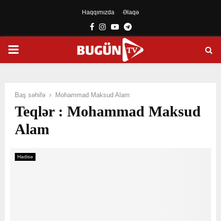
Haqqımızda
Əlaqə
Facebook
Instagram
Youtube
Telegram
PRIMARY
MENU
Baş səhifə
Mohammad Maksud Alam
Teqlər : Mohammad Maksud
Alam
Hadisə