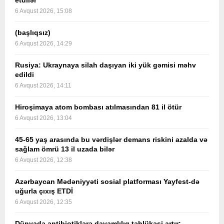
etdilər
6 Avqust 2026, 15:08
(başlıqsız)
6 Avqust 2026, 14:29
Rusiya: Ukraynaya silah daşıyan iki yük gəmisi məhv
edildi
6 Avqust 2026, 14:11
Hiroşimaya atom bombası atılmasından 81 il ötür
6 Avqust 2026, 13:04
45-65 yaş arasında bu vərdişlər demans riskini azalda və
sağlam ömrü 13 il uzada bilər
6 Avqust 2026, 12:38
Azərbaycan Mədəniyyəti sosial platforması Yayfest-də
uğurla çıxış ETDİ
6 Avqust 2026, 12:35
Dünyada antibiotiklərə davamlılıq təhlükəsi artır: