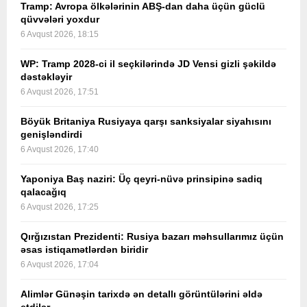
Tramp: Avropa ölkələrinin ABŞ-dan daha üçün güclü
qüvvələri yoxdur
6 Avqust 2026, 18:15
WP: Tramp 2028-ci il seçkilərində JD Vensi gizli şəkildə
dəstəkləyir
6 Avqust 2026, 17:51
Böyük Britaniya Rusiyaya qarşı sanksiyalar siyahısını
genişləndirdi
6 Avqust 2026, 17:40
Yaponiya Baş naziri: Üç qeyri-nüvə prinsipinə sadiq
qalacağıq
6 Avqust 2026, 17:25
Qırğızıstan Prezidenti: Rusiya bazarı məhsullarımız üçün
əsas istiqamətlərdən biridir
6 Avqust 2026, 17:04
Alimlər Günəşin tarixdə ən detallı görüntülərini əldə