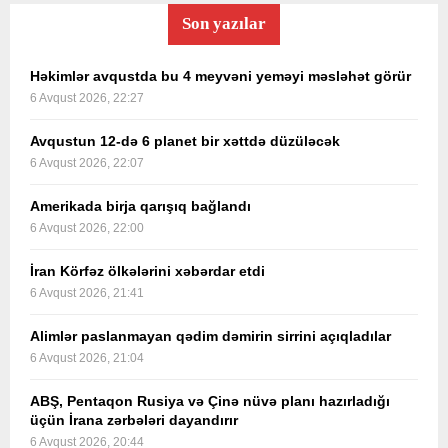
Son yazılar
Həkimlər avqustda bu 4 meyvəni yeməyi məsləhət görür
6 Avqust 2026, 22:27
Avqustun 12-də 6 planet bir xəttdə düzüləcək
6 Avqust 2026, 22:07
Amerikada birja qarışıq bağlandı
6 Avqust 2026, 22:00
İran Körfəz ölkələrini xəbərdar etdi
6 Avqust 2026, 21:41
Alimlər paslanmayan qədim dəmirin sirrini açıqladılar
6 Avqust 2026, 21:04
ABŞ, Pentaqon Rusiya və Çinə nüvə planı hazırladığı
üçün İrana zərbələri dayandırır
6 Avqust 2026, 20:44