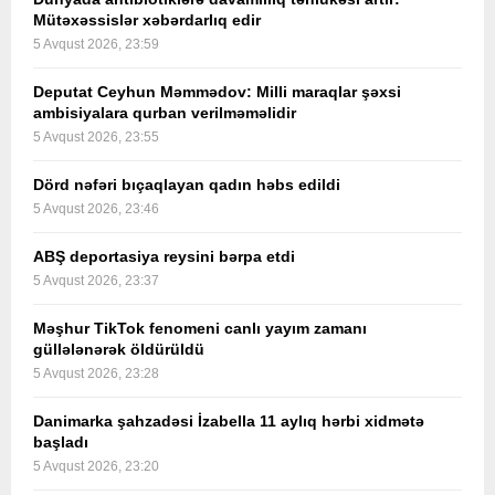
Mütəxəssislər xəbərdarlıq edir
5 Avqust 2026, 23:59
Deputat Ceyhun Məmmədov: Milli maraqlar şəxsi
ambisiyalara qurban verilməməlidir
5 Avqust 2026, 23:55
Dörd nəfəri bıçaqlayan qadın həbs edildi
5 Avqust 2026, 23:46
ABŞ deportasiya reysini bərpa etdi
5 Avqust 2026, 23:37
Məşhur TikTok fenomeni canlı yayım zamanı
güllələnərək öldürüldü
5 Avqust 2026, 23:28
Danimarka şahzadəsi İzabella 11 aylıq hərbi xidmətə
başladı
5 Avqust 2026, 23:20