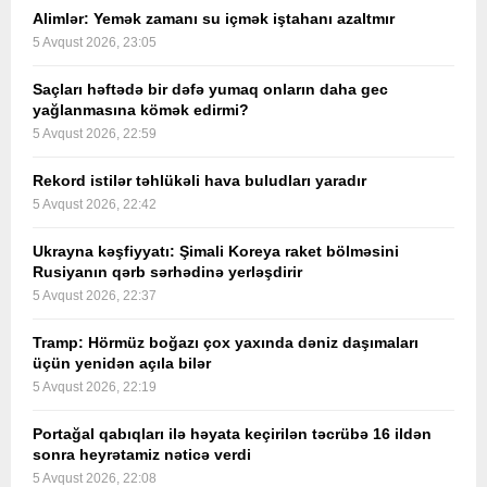
Alimlər: Yemək zamanı su içmək iştahanı azaltmır
5 Avqust 2026, 23:05
Saçları həftədə bir dəfə yumaq onların daha gec
yağlanmasına kömək edirmi?
5 Avqust 2026, 22:59
Rekord istilər təhlükəli hava buludları yaradır
5 Avqust 2026, 22:42
Ukrayna kəşfiyyatı: Şimali Koreya raket bölməsini
Rusiyanın qərb sərhədinə yerləşdirir
5 Avqust 2026, 22:37
Tramp: Hörmüz boğazı çox yaxında dəniz daşımaları
üçün yenidən açıla bilər
5 Avqust 2026, 22:19
Portağal qabıqları ilə həyata keçirilən təcrübə 16 ildən
sonra heyrətamiz nəticə verdi
5 Avqust 2026, 22:08