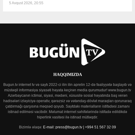
5 Avqust 2026, 20:55
HAQQIMIZDA
Bugun.tv internet tv və saytı 2022-ci ilin ilin aprelin 12-də fəaliyyətə başlayıb və
müstəqil informasiya siyasəti həyata keçirən media qurumudur! www.bugun.tv
Azərbaycanın ictimai, siyasi, mədəni, xüsusilə sosial həyatında baş verən
hadisələri izləyiciyə operativ, qərəzsiz və vətəndaş-dövlət maraqları qorunaraq
çatdırmağı qarşısına məqsəd qoyub. Saytdakı materialların istifadəsi zamanı
istinad edilməsi vacibdir. Məlumat internet səhifələrində istifadə edildikdə
hiperlink vasitəsi ilə istinad mütləqdir.
Bizimlə əlaqə:
E-mail: press@bugun.tv | +994 51 567 32 09