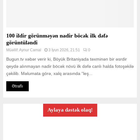
100 ildir görünməyən nadir böcək ilk dəfə
görüntüləndi
Müəllif:
Aynur Camal
3 İyun 2026, 21:51
0
Bugun.tv xəbər verir ki, Böyük Britaniyada təxminən bir əsrdir
qeydə alınmayan nadir böcək növü ilk dəfə canlı halda fotoşəkilə
çəkilib. Məlumata görə, xalq arasında “leş...
Ətraflı
Aylaya dəstək olaq!