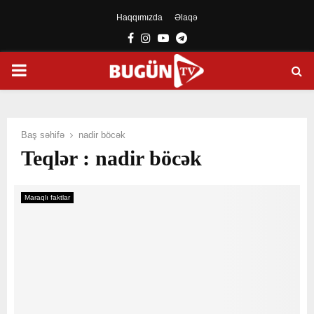
Haqqımızda
Əlaqə
Facebook
Instagram
Youtube
Telegram
PRIMARY
MENU
Baş səhifə
nadir böcək
Teqlər : nadir böcək
Maraqlı faktlar