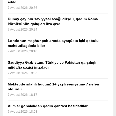
edildi
7 Avqust 2026, 20:36
Dunay çayının səviyyəsi aşağı düşdü, qədim Roma
körpüsünün qalıqları üzə çıxdı
7 Avqust 2026, 20:24
Londonun məşhur pablarında ayaqüstə içki qəbulu
məhdudlaşdırıla bilər
7 Avqust 2026, 20:10
Səudiyyə Ərəbistanı, Türkiyə və Pakistan qarşılıqlı
müdafiə sazişi imzaladı
7 Avqust 2026, 19:33
Məktəbdə silahlı hücum: 14 yaşlı yeniyetmə 7 nəfəri
öldürdü
7 Avqust 2026, 18:17
Alimlər göbələkdən qadın çantası hazırladılar
7 Avqust 2026, 18:03