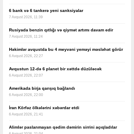
6 bank və 6 tankerə yeni sanksiyalar
7 Avqust 2026, 11:39
Rusiyada benzin qıtlığı və qiymət artımı davam edir
7 Avqust 2026, 11:24
Həkimlər avqustda bu 4 meyvəni yeməyi məsləhət görür
6 Avqust 2026, 22:27
Avqustun 12-də 6 planet bir xəttdə düzüləcək
6 Avqust 2026, 22:07
Amerikada birja qarışıq bağlandı
6 Avqust 2026, 22:00
İran Körfəz ölkələrini xəbərdar etdi
6 Avqust 2026, 21:41
Alimlər paslanmayan qədim dəmirin sirrini açıqladılar
6 Avqust 2026, 21:04