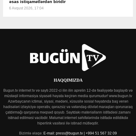
əsas istiqamətlərdən biridir
6 Avqust 2026, 17:04
HAQQIMIZDA
Bugun.tv internet tv və saytı 2022-ci ilin ilin aprelin 12-də fəaliyyətə başlayıb və
müstəqil informasiya siyasəti həyata keçirən media qurumudur! www.bugun.tv
Azərbaycanın ictimai, siyasi, mədəni, xüsusilə sosial həyatında baş verən
hadisələri izləyiciyə operativ, qərəzsiz və vətəndaş-dövlət maraqları qorunaraq
çatdırmağı qarşısına məqsəd qoyub. Saytdakı materialların istifadəsi zamanı
istinad edilməsi vacibdir. Məlumat internet səhifələrində istifadə edildikdə
hiperlink vasitəsi ilə istinad mütləqdir.
Bizimlə əlaqə:
E-mail: press@bugun.tv | +994 51 567 32 09