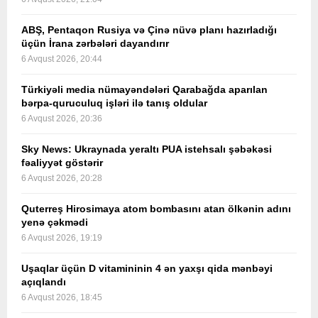
ABŞ, Pentaqon Rusiya və Çinə nüvə planı hazırladığı
üçün İrana zərbələri dayandırır
6 Avqust 2026, 20:44
Türkiyəli media nümayəndələri Qarabağda aparılan
bərpa-quruculuq işləri ilə tanış oldular
6 Avqust 2026, 20:36
Sky News: Ukraynada yeraltı PUA istehsalı şəbəkəsi
fəaliyyət göstərir
6 Avqust 2026, 20:28
Quterreş Hirosimaya atom bombasını atan ölkənin adını
yenə çəkmədi
6 Avqust 2026, 19:19
Uşaqlar üçün D vitamininin 4 ən yaxşı qida mənbəyi
açıqlandı
6 Avqust 2026, 18:45