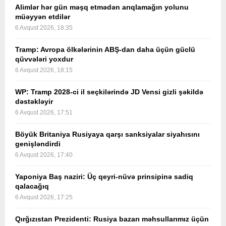
Alimlər hər gün məşq etmədən arıqlamağın yolunu
müəyyən etdilər
6 Avqust 2026, 18:35
Tramp: Avropa ölkələrinin ABŞ-dan daha üçün güclü
qüvvələri yoxdur
6 Avqust 2026, 18:15
WP: Tramp 2028-ci il seçkilərində JD Vensi gizli şəkildə
dəstəkləyir
6 Avqust 2026, 17:51
Böyük Britaniya Rusiyaya qarşı sanksiyalar siyahısını
genişləndirdi
6 Avqust 2026, 17:40
Yaponiya Baş naziri: Üç qeyri-nüvə prinsipinə sadiq
qalacağıq
6 Avqust 2026, 17:25
Qırğızıstan Prezidenti: Rusiya bazarı məhsullarımız üçün