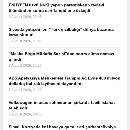
ENHYPEN üzvü NI-KI yapon pərəstişkarın faciəvi
ölümündən sonra sərt tənqidlərlə üzləşdi
8 Avqust 2026, 22:46
Sivasda yetişdirilən “Türk qızılbalığı” dünya bazarına
ixrac olunur
7 Avqust 2026, 21:25
“Məkkə Birgə Müdafiə Sazişi”dən sonra cümə namazı
qılındı
7 Avqust 2026, 21:17
ABŞ Apelyasiya Məhkəməsi Trampın Ağ Evdə 400 milyon
dollarlıq bal zalı layihəsini dayandırdı
7 Avqust 2026, 21:02
Volkswagen-in əsas səhmdarları şirkətdə təcili islahat
tələb edir
7 Avqust 2026, 20:51
Şimali Koreyada isti havaya qarşı it əti şorbası tövsiyə