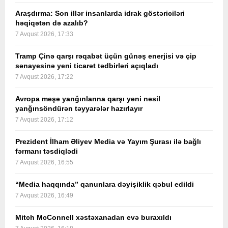
Araşdırma: Son illər insanlarda idrak göstəriciləri
həqiqətən də azalıb?
7 Avqust 2026, 17:33
Tramp Çinə qarşı rəqabət üçün günəş enerjisi və çip
sənayesinə yeni ticarət tədbirləri açıqladı
7 Avqust 2026, 17:22
Avropa meşə yanğınlarına qarşı yeni nəsil
yanğınsöndürən təyyarələr hazırlayır
7 Avqust 2026, 17:12
Prezident İlham Əliyev Media və Yayım Şurası ilə bağlı
fərmanı təsdiqlədi
7 Avqust 2026, 16:55
“Media haqqında” qanunlara dəyişiklik qəbul edildi
7 Avqust 2026, 16:49
Mitch McConnell xəstəxanadan evə buraxıldı