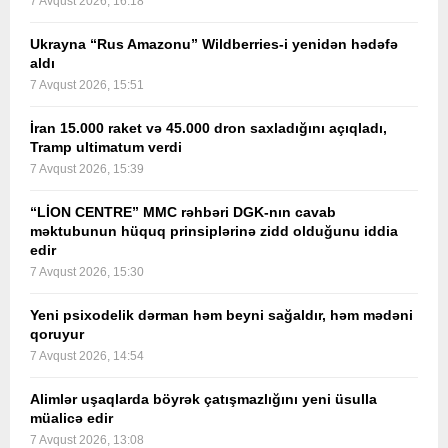
7 Avqust 2026, 16:18
Ukrayna “Rus Amazonu” Wildberries-i yenidən hədəfə
aldı
7 Avqust 2026, 15:51
İran 15.000 raket və 45.000 dron saxladığını açıqladı,
Tramp ultimatum verdi
7 Avqust 2026, 15:39
“LİON CENTRE” MMC rəhbəri DGK-nın cavab
məktubunun hüquq prinsiplərinə zidd olduğunu iddia
edir
7 Avqust 2026, 15:30
Yeni psixodelik dərman həm beyni sağaldır, həm mədəni
qoruyur
7 Avqust 2026, 14:54
Alimlər uşaqlarda böyrək çatışmazlığını yeni üsulla
müalicə edir
7 Avqust 2026, 13:08