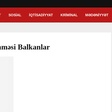
T
SOSIAL
İQTISADIYYAT
KRIMINAL
MƏDƏNIYYƏT
nməsi Balkanlar