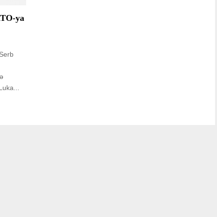
ATO-ya
 Serb
də
Luka...