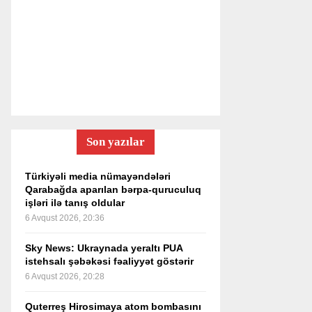
Son yazılar
Türkiyəli media nümayəndələri
Qarabağda aparılan bərpa-quruculuq
işləri ilə tanış oldular
6 Avqust 2026, 20:36
Sky News: Ukraynada yeraltı PUA
istehsalı şəbəkəsi fəaliyyət göstərir
6 Avqust 2026, 20:28
Quterreş Hirosimaya atom bombasını