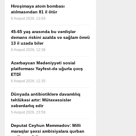
Hiroşimaya atom bombası
atılmasından 81 il ötür
6 Avqust 2026, 13:04
45-65 yaş arasında bu vərdişlər
demans riskini azalda və sağlam ömrü
13 il uzada bilər
6 Avqust 2026, 12:38
Azərbaycan Mədəniyyəti sosial
platforması Yayfest-də uğurla çıxış
ETDİ
6 Avqust 2026, 12:35
Dünyada antibiotiklərə davamlılıq
təhlükəsi artır: Mütəxəssislər
xəbərdarlıq edir
5 Avqust 2026, 23:59
Deputat Ceyhun Məmmədov: Milli
maraqlar şəxsi ambisiyalara qurban