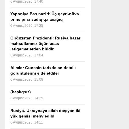
6 Avqust 2026, 17:40
Yaponiya Baş naziri: Üç qeyri-nüvə
prinsipinə sadiq qalacağıq
6 Avqust 2026, 17:25
Qırğızıstan Prezidenti: Rusiya bazarı
məhsullarımız üçün əsas
istiqamətlərdən biridir
6 Avqust 2026, 17:04
Alimlər Günəşin tarixdə ən detallı
görüntülərini əldə etdilər
6 Avqust 2026, 15:08
(başlıqsız)
6 Avqust 2026, 14:29
Rusiya: Ukraynaya silah daşıyan iki
yük gəmisi məhv edildi
6 Avqust 2026, 14:11