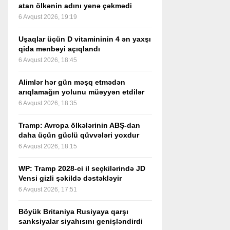
atan ölkənin adını yenə çəkmədi
6 Avqust 2026, 19:19
Uşaqlar üçün D vitamininin 4 ən yaxşı
qida mənbəyi açıqlandı
6 Avqust 2026, 18:45
Alimlər hər gün məşq etmədən
arıqlamağın yolunu müəyyən etdilər
6 Avqust 2026, 18:35
Tramp: Avropa ölkələrinin ABŞ-dan
daha üçün güclü qüvvələri yoxdur
6 Avqust 2026, 18:15
WP: Tramp 2028-ci il seçkilərində JD
Vensi gizli şəkildə dəstəkləyir
6 Avqust 2026, 17:51
Böyük Britaniya Rusiyaya qarşı
sanksiyalar siyahısını genişləndirdi