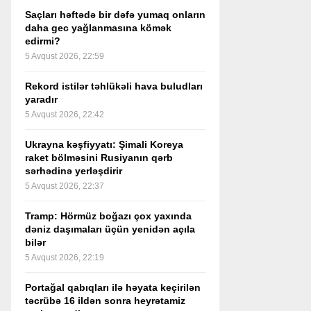
Saçları həftədə bir dəfə yumaq onların
daha gec yağlanmasına kömək
edirmi?
5 Avqust 2026, 22:59
Rekord istilər təhlükəli hava buludları
yaradır
5 Avqust 2026, 22:42
Ukrayna kəşfiyyatı: Şimali Koreya
raket bölməsini Rusiyanın qərb
sərhədinə yerləşdirir
5 Avqust 2026, 22:37
Tramp: Hörmüz boğazı çox yaxında
dəniz daşımaları üçün yenidən açıla
bilər
5 Avqust 2026, 22:19
Portağal qabıqları ilə həyata keçirilən
təcrübə 16 ildən sonra heyrətamiz