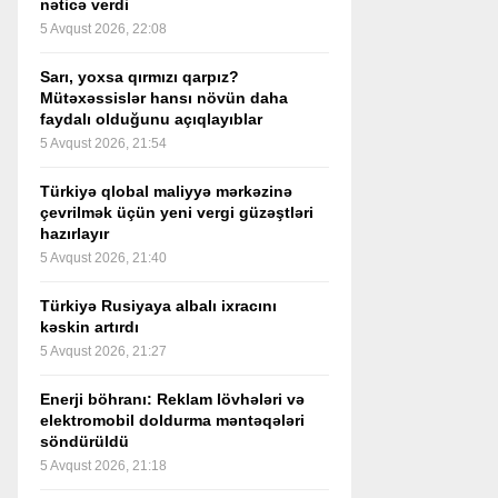
nəticə verdi
5 Avqust 2026, 22:08
Sarı, yoxsa qırmızı qarpız?
Mütəxəssislər hansı növün daha
faydalı olduğunu açıqlayıblar
5 Avqust 2026, 21:54
Türkiyə qlobal maliyyə mərkəzinə
çevrilmək üçün yeni vergi güzəştləri
hazırlayır
5 Avqust 2026, 21:40
Türkiyə Rusiyaya albalı ixracını
kəskin artırdı
5 Avqust 2026, 21:27
Enerji böhranı: Reklam lövhələri və
elektromobil doldurma məntəqələri
söndürüldü
5 Avqust 2026, 21:18