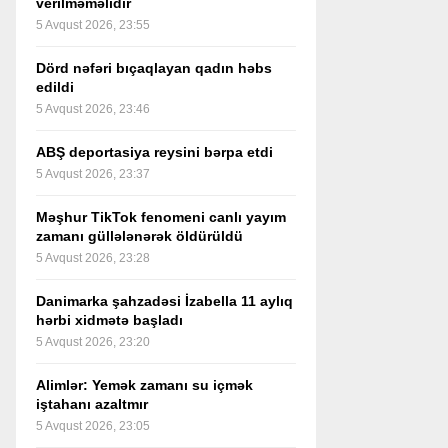
verilməməlidir
5 Avqust 2026, 23:55
Dörd nəfəri bıçaqlayan qadın həbs
edildi
5 Avqust 2026, 23:46
ABŞ deportasiya reysini bərpa etdi
5 Avqust 2026, 23:37
Məşhur TikTok fenomeni canlı yayım
zamanı güllələnərək öldürüldü
5 Avqust 2026, 23:28
Danimarka şahzadəsi İzabella 11 aylıq
hərbi xidmətə başladı
5 Avqust 2026, 23:20
Alimlər: Yemək zamanı su içmək
iştahanı azaltmır
5 Avqust 2026, 23:05