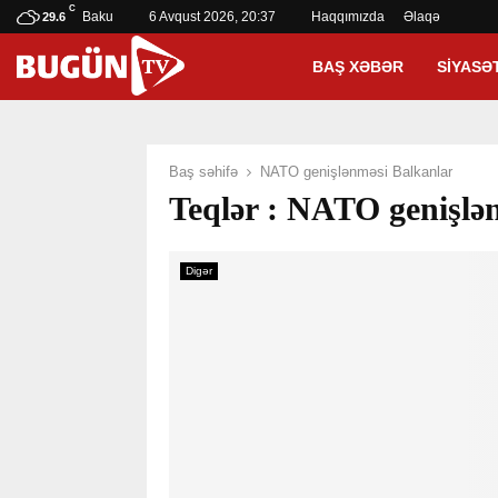
C
Baku
6 Avqust 2026, 20:37
Haqqımızda
Əlaqə
29.6
BAŞ XƏBƏR
SIYASƏ
Baş səhifə
NATO genişlənməsi Balkanlar
Teqlər : NATO genişlə
Digər