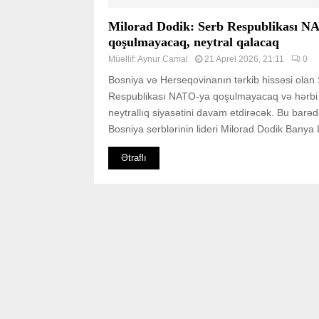
Milorad Dodik: Serb Respublikası N
qoşulmayacaq, neytral qalacaq
Müəllif:
Aynur Camal
21 Aprel 2026, 21:11
0
Bosniya və Herseqovinanın tərkib hissəsi olan
Respublikası NATO-ya qoşulmayacaq və hərbi
neytrallıq siyasətini davam etdirəcək. Bu barə
Bosniya serblərinin lideri Milorad Dodik Banya 
Ətraflı