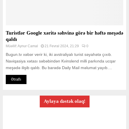
Turistlər Google xəritə səhvinə görə bir həftə meşədə
qaldı
Müəllif:
Aynur Camal
21 Fevral 2024, 21:29
0
Bugun.tv xəbər verir ki, iki avstraliyalı turist səyahətə çıxıb.
Naviqasiya xətası səbəbindən Kvinslend milli parkında ucqar
meşədə ilişib qalıb. Bu barədə Daily Mail məlumat yayıb....
Ətraflı
Aylaya dəstək olaq!