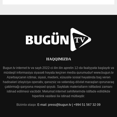
HAQQIMIZDA
Bugun.tv internet tv və saytı 2022-ci ilin ilin aprelin 12-də fəaliyyətə başlayıb və
müstəqil informasiya siyasəti həyata keçirən media qurumudur! www.bugun.tv
Azərbaycanın ictimai, siyasi, mədəni, xüsusilə sosial həyatında baş verən
hadisələri izləyiciyə operativ, qərəzsiz və vətəndaş-dövlət maraqları qorunaraq
çatdırmağı qarşısına məqsəd qoyub. Saytdakı materialların istifadəsi zamanı
istinad edilməsi vacibdir. Məlumat internet səhifələrində istifadə edildikdə
hiperlink vasitəsi ilə istinad mütləqdir.
Bizimlə əlaqə:
E-mail: press@bugun.tv | +994 51 567 32 09