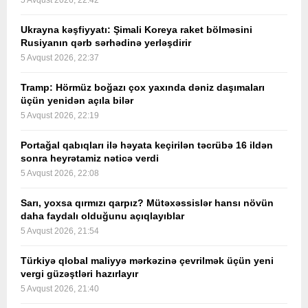
5 Avqust 2026, 22:42
Ukrayna kəşfiyyatı: Şimali Koreya raket bölməsini
Rusiyanın qərb sərhədinə yerləşdirir
5 Avqust 2026, 22:37
Tramp: Hörmüz boğazı çox yaxında dəniz daşımaları
üçün yenidən açıla bilər
5 Avqust 2026, 22:19
Portağal qabıqları ilə həyata keçirilən təcrübə 16 ildən
sonra heyrətamiz nəticə verdi
5 Avqust 2026, 22:08
Sarı, yoxsa qırmızı qarpız? Mütəxəssislər hansı növün
daha faydalı olduğunu açıqlayıblar
5 Avqust 2026, 21:54
Türkiyə qlobal maliyyə mərkəzinə çevrilmək üçün yeni
vergi güzəştləri hazırlayır
5 Avqust 2026, 21:40