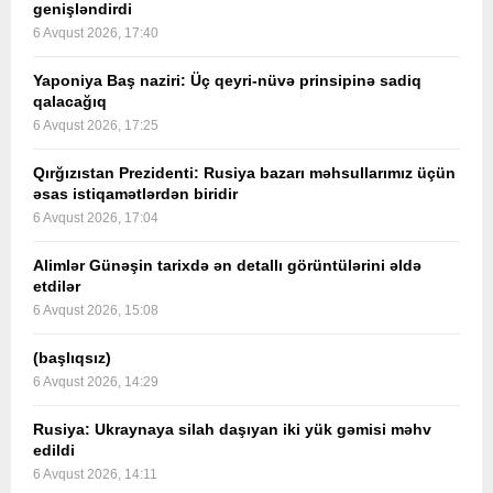
genişləndirdi
6 Avqust 2026, 17:40
Yaponiya Baş naziri: Üç qeyri-nüvə prinsipinə sadiq
qalacağıq
6 Avqust 2026, 17:25
Qırğızıstan Prezidenti: Rusiya bazarı məhsullarımız üçün
əsas istiqamətlərdən biridir
6 Avqust 2026, 17:04
Alimlər Günəşin tarixdə ən detallı görüntülərini əldə
etdilər
6 Avqust 2026, 15:08
(başlıqsız)
6 Avqust 2026, 14:29
Rusiya: Ukraynaya silah daşıyan iki yük gəmisi məhv
edildi
6 Avqust 2026, 14:11