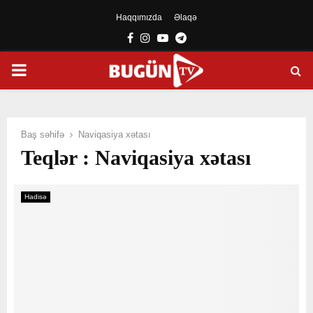
Haqqımızda
Əlaqə
Facebook
Instagram
Youtube
Telegram
PRIMARY
MENU
Baş səhifə
Naviqasiya xətası
Teqlər : Naviqasiya xətası
Hadisə