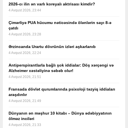
2026-cı ilin ən varlı koreyalı aktrisası kimdir?
4 Avqust 2026, 23:44
Çimərliyə PUA hücumu nəticəsində ölənlərin sayı 8-ə
çatdı
4 Avqust 2026, 23:28
Ərzincanda Urartu dövrünün izləri aşkarlanıb
4 Avqust 2026, 22:24
Antiperspirantlarla bağlı şok iddialar: Döş xərçəngi və
Alzheimer xəstəliyinə səbəb olur!
4 Avqust 2026, 21:51
Fransada dövlət qurumlarında psixoloji təzyiq iddiaları
araşdırılır
4 Avqust 2026, 21:49
Dünyanın ən məşhur 10 kitabı – Dünya ədəbiyyatının
ölməz inciləri
4 Avqust 2026, 21:33