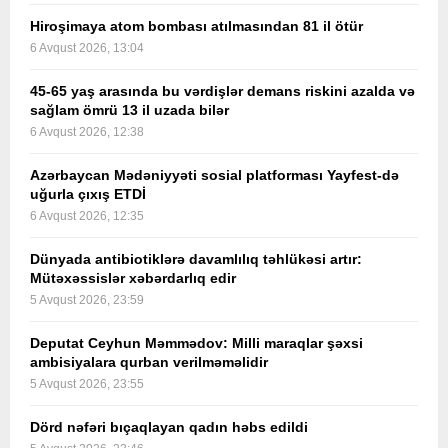
Hiroşimaya atom bombası atılmasından 81 il ötür
6 Avqust 2026, 13:04
45-65 yaş arasında bu vərdişlər demans riskini azalda və
sağlam ömrü 13 il uzada bilər
6 Avqust 2026, 12:38
Azərbaycan Mədəniyyəti sosial platforması Yayfest-də
uğurla çıxış ETDİ
6 Avqust 2026, 12:35
Dünyada antibiotiklərə davamlılıq təhlükəsi artır:
Mütəxəssislər xəbərdarlıq edir
5 Avqust 2026, 23:59
Deputat Ceyhun Məmmədov: Milli maraqlar şəxsi
ambisiyalara qurban verilməməlidir
5 Avqust 2026, 23:55
Dörd nəfəri bıçaqlayan qadın həbs edildi