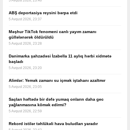
5 Avqust 2026, 23:46
ABŞ deportasiya reysini bərpa etdi
5 Avqust 2026, 23:37
Məşhur TikTok fenomeni canlı yayım zamanı
güllələnərək öldürüldü
5 Avqust 2026, 23:28
Danimarka şahzadəsi İzabella 11 aylıq hərbi xidmətə
başladı
5 Avqust 2026, 23:20
Alimlər: Yemək zamanı su içmək iştahanı azaltmır
5 Avqust 2026, 23:05
Saçları həftədə bir dəfə yumaq onların daha gec
yağlanmasına kömək edirmi?
5 Avqust 2026, 22:59
Rekord istilər təhlükəli hava buludları yaradır