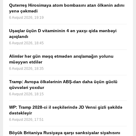
Quterreş Hirosimaya atom bombasını atan ölkənin adını
yenə çəkmədi
6 Avqust 2026, 19:19
Uşaqlar üçün D vitamininin 4 ən yaxşı qida mənbəyi
açıqlandı
6 Avqust 2026, 18:45
Alimlər hər gün məşq etmədən arıqlamağın yolunu
müəyyən etdilər
6 Avqust 2026, 18:35
Tramp: Avropa ölkələrinin ABŞ-dan daha üçün güclü
qüvvələri yoxdur
6 Avqust 2026, 18:15
WP: Tramp 2028-ci il seçkilərində JD Vensi gizli şəkildə
dəstəkləyir
6 Avqust 2026, 17:51
Böyük Britaniya Rusiyaya qarşı sanksiyalar siyahısını