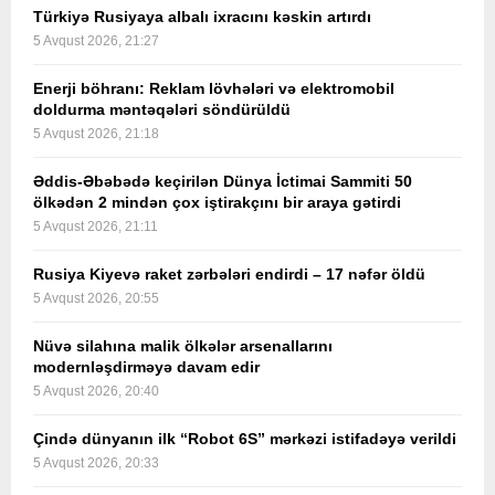
Türkiyə Rusiyaya albalı ixracını kəskin artırdı
5 Avqust 2026, 21:27
Enerji böhranı: Reklam lövhələri və elektromobil
doldurma məntəqələri söndürüldü
5 Avqust 2026, 21:18
Əddis-Əbəbədə keçirilən Dünya İctimai Sammiti 50
ölkədən 2 mindən çox iştirakçını bir araya gətirdi
5 Avqust 2026, 21:11
Rusiya Kiyevə raket zərbələri endirdi – 17 nəfər öldü
5 Avqust 2026, 20:55
Nüvə silahına malik ölkələr arsenallarını
modernləşdirməyə davam edir
5 Avqust 2026, 20:40
Çində dünyanın ilk “Robot 6S” mərkəzi istifadəyə verildi
5 Avqust 2026, 20:33