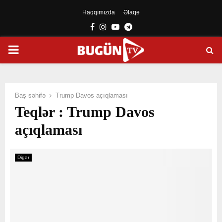
Haqqımızda
Əlaqə
Facebook
Instagram
Youtube
Telegram
PRIMARY
MENU
Baş səhifə
Trump Davos açıqlaması
Teqlər : Trump Davos
açıqlaması
Digər