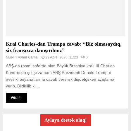
Kral Charles-dan Trampa cavab: “Biz olmasaydıq,
siz fransızca danışırdınız”
Müəllif:
Aynur Camal
29 Aprel 2026, 11:23
0
ABŞ-da rəsmi səfərdə olan Böyük Britaniya kralı III Charles
Konqresdə çıxışı zamanı ABŞ Prezidenti Donald Trump-ın
əvvəlki bəyanatlarına cavab verərək diqqətçəkən açıqlama
verib. Bildirilib ki,...
Ətraflı
Aylaya dəstək olaq!