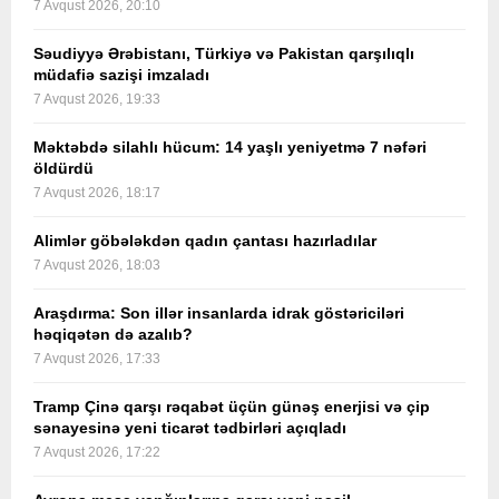
7 Avqust 2026, 20:10
Səudiyyə Ərəbistanı, Türkiyə və Pakistan qarşılıqlı
müdafiə sazişi imzaladı
7 Avqust 2026, 19:33
Məktəbdə silahlı hücum: 14 yaşlı yeniyetmə 7 nəfəri
öldürdü
7 Avqust 2026, 18:17
Alimlər göbələkdən qadın çantası hazırladılar
7 Avqust 2026, 18:03
Araşdırma: Son illər insanlarda idrak göstəriciləri
həqiqətən də azalıb?
7 Avqust 2026, 17:33
Tramp Çinə qarşı rəqabət üçün günəş enerjisi və çip
sənayesinə yeni ticarət tədbirləri açıqladı
7 Avqust 2026, 17:22