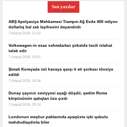
Son yazılar
ABŞ Apelyasiya Məhkəməsi Trampın Ağ Evdə 400 milyon
dollarlıq bal zalı layihəsini dayandırdı
7 Avqust 2026, 21:02
Volkswagen-in əsas səhmdarları şirkətdə təcili islahat
tələb edir
7 Avqust 2026, 20:51
Şimali Koreyada isti havaya qarşı it əti şorbası tövsiyə
edildi
7 Avqust 2026, 20:36
Dunay çayının səviyyəsi aşağı düşdü, qədim Roma
körpüsünün qalıqları üzə çıxdı
7 Avqust 2026, 20:24
Londonun məşhur pablarında ayaqüstə içki qəbulu
məhdudlaşdırıla bilər