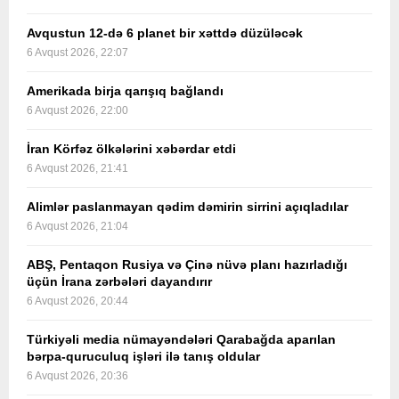
Avqustun 12-də 6 planet bir xəttdə düzüləcək
6 Avqust 2026, 22:07
Amerikada birja qarışıq bağlandı
6 Avqust 2026, 22:00
İran Körfəz ölkələrini xəbərdar etdi
6 Avqust 2026, 21:41
Alimlər paslanmayan qədim dəmirin sirrini açıqladılar
6 Avqust 2026, 21:04
ABŞ, Pentaqon Rusiya və Çinə nüvə planı hazırladığı
üçün İrana zərbələri dayandırır
6 Avqust 2026, 20:44
Türkiyəli media nümayəndələri Qarabağda aparılan
bərpa-quruculuq işləri ilə tanış oldular
6 Avqust 2026, 20:36