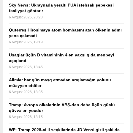
Sky News: Ukraynada yeraltı PUA istehsalı şəbəkəsi
fəaliyyət göstərir
6 Avqust 2026, 20:28
Quterreş Hirosimaya atom bombasını atan ölkənin adını
yenə çəkmədi
6 Avqust 2026, 19:19
Uşaqlar üçün D vitamininin 4 ən yaxşı qida mənbəyi
açıqlandı
6 Avqust 2026, 18:45
Alimlər hər gün məşq etmədən arıqlamağın yolunu
müəyyən etdilər
6 Avqust 2026, 18:35
Tramp: Avropa ölkələrinin ABŞ-dan daha üçün güclü
qüvvələri yoxdur
6 Avqust 2026, 18:15
WP: Tramp 2028-ci il seçkilərində JD Vensi gizli şəkildə