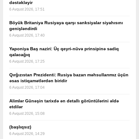
dəstəkləyir
6 Avqust 2026, 17:51
Böyük Britaniya Rusiyaya qarşı sanksiyalar siyahısını
genişləndirdi
6 Avqust 2026, 17:40
Yaponiya Baş naziri: Üç qeyri-nüvə prinsipinə sadiq
qalacağıq
6 Avqust 2026, 17:25
Qırğızıstan Prezidenti: Rusiya bazarı məhsullarımız üçün
əsas istiqamətlərdən biridir
6 Avqust 2026, 17:04
Alimlər Günəşin tarixdə ən detallı görüntülərini əldə
etdilər
6 Avqust 2026, 15:08
(başlıqsız)
6 Avqust 2026, 14:29