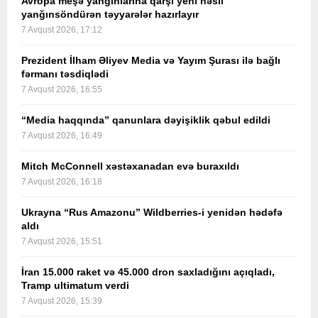
Avropa meşə yanğınlarına qarşı yeni nəsil
yanğınsöndürən təyyarələr hazırlayır
7 Avqust 2026, 17:12
Prezident İlham Əliyev Media və Yayım Şurası ilə bağlı
fərmanı təsdiqlədi
7 Avqust 2026, 16:55
“Media haqqında” qanunlara dəyişiklik qəbul edildi
7 Avqust 2026, 16:49
Mitch McConnell xəstəxanadan evə buraxıldı
7 Avqust 2026, 16:18
Ukrayna “Rus Amazonu” Wildberries-i yenidən hədəfə
aldı
7 Avqust 2026, 15:51
İran 15.000 raket və 45.000 dron saxladığını açıqladı,
Tramp ultimatum verdi
7 Avqust 2026, 15:39