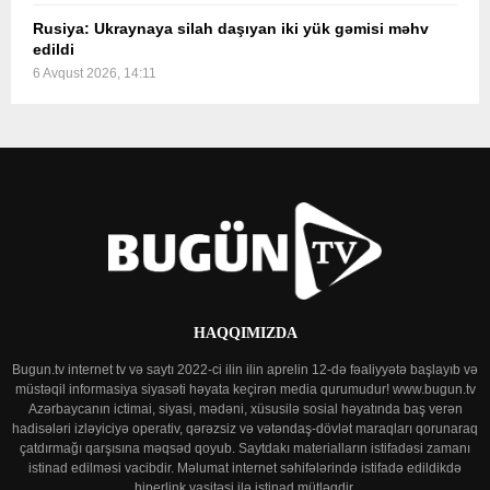
Rusiya: Ukraynaya silah daşıyan iki yük gəmisi məhv
edildi
6 Avqust 2026, 14:11
HAQQIMIZDA
Bugun.tv internet tv və saytı 2022-ci ilin ilin aprelin 12-də fəaliyyətə başlayıb və
müstəqil informasiya siyasəti həyata keçirən media qurumudur! www.bugun.tv
Azərbaycanın ictimai, siyasi, mədəni, xüsusilə sosial həyatında baş verən
hadisələri izləyiciyə operativ, qərəzsiz və vətəndaş-dövlət maraqları qorunaraq
çatdırmağı qarşısına məqsəd qoyub. Saytdakı materialların istifadəsi zamanı
istinad edilməsi vacibdir. Məlumat internet səhifələrində istifadə edildikdə
hiperlink vasitəsi ilə istinad mütləqdir.