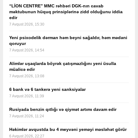
“LİON CENTRE” MMC rəhbəri DGK-nın cavab
məktubunun hüquq prinsiplərinə zidd olduğunu iddia
edir
7 Avqust 2026, 15:30
Yeni psixodelik dərman həm beyni sağaldır, həm mədəni
qoruyur
7 Avqust 2026, 14:54
Alimlər uşaqlarda böyrək çatışmazlığını yeni üsulla
müalicə edir
7 Avqust 2026, 13:08
6 bank və 6 tankerə yeni sanksiyalar
7 Avqust 2026, 11:39
Rusiyada benzin qıtlığı və qiymət artımı davam edir
7 Avqust 2026, 11:24
Həkimlər avqustda bu 4 meyvəni yeməyi məsləhət görür
6 Avqust 2026, 22:27